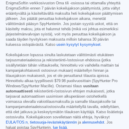
EnigmaSoftin verkkosivuston Oma tili -osiossa tai ottamalla yhteyttä
EnigmaSoftiin ennen 7 päivän kokeilujakson päättymistä, jotta vältyt
erääntyvältä ja käsiteltävältä maksulta heti kokeilujakson päättymisen
jälkeen. Jos päätät peruuttaa kokeilujakson aikana, menetät
välittömästi pääsyn SpyHunteriin. Jos jostain syystä uskot, että on
käsitelty maksu, jota et halunnut tehdä (mikä voi johtua esimerkiksi
järjestelmänvalvojan syistä), voit myös peruuttaa kokeilujakson ja
saada täyden hyvityksen maksusta milloin tahansa 30 päivän
kuluessa ostopäivästä. Katso
usein kysytyt kysymykset
.
Kokeilujakson lopussa sinulta laskutetaan välittömästi etukäteen
tarjousmateriaaleissa ja rekisteröinti-/ostosivun ehdoissa (jotka
sisällytetään tähän viittauksella; hinnoittelu voi vaihdella maittain tai
kampanjakohtaisesti ostosivun mukaan) määritellyn hinnan ja
tilausjakson mukaisesti, jos et ole peruuttanut tilausta ajoissa.
Hinnoittelu alkaa tyypillisesti
$79.98
puolivuosittain (SpyHunter Pro
Windows/SpyHunter Macille). Ostamasi tilaus
uusitaan
automaattisesti
rekisteröinti-/ostosivun ehtojen mukaisesti, jotka
tarjoavat automaattisen uusimisen alkuperäisen ostohetkellä
voimassa olevalla vakiotilausmaksulla ja samalle tilausjaksolle tai
kampanjamateriaaleissa/ostosivulla määritellyllä tavalla, edellyttäen,
että olet jatkuva ja keskeytymätön tilauksen käyttäjä. Katso lisätietoja
ostosivulta. Kokeilujaksoon sovelletaan näitä ehtoja, hyväksyt
EULA/TOS:n
,
tietosuoja-/evästekäytännön
ja
alennusehdot
. Jos
haluat poistaa SpyHunterin,
lue lisää
.