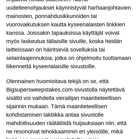
uudelleenohjaukset käynnistyvät harhaanjohtavien
mainosten, ponnahdusikkunoiden tai
vuorovaikutuksen kautta kyseenalaisten linkkien
kanssa. Joissakin tapauksissa käyttäjät voivat
myös laskeutua tällaisille sivuille, koska heidän
laitteissaan on häiritseviä sovelluksia tai
selainlaajennuksia, jotka on ohjelmoitu tuottamaan
liikennettä kyseenalaisille sivustoille.
Olennainen huomioitava tekijä on se, että
Bigsupersweepstakes.com-sivustolla näytettävä
sisältö voi vaihdella vierailijan maantieteellisen
sijainnin mukaan. Tämä maantieteellisen
kohdistamisen taktiikka antaa sivustolle
mahdollisuuden räätälöidä huijauksiaan niin, että
ne resonoivat tehokkaammin eri yleisöille, mikä