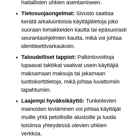
haitallisten uhkien asentamiseen.
Tietosuojaongelmat:
Sivusto saattaa
kerätä arkaluontoisia käyttäjätietoja joko
suoraan lomakkeiden kautta tai epäsuorasti
seurantaohjelmien kautta, mikä voi johtaa
identiteettivarkauksiin.
Taloudelliset tappiot:
Palkintovoittoja
lupaavat taktiikat vaativat usein käyttäjiä
maksamaan maksuja tai jakamaan
luottokorttitietoja, mikä johtaa luvattomiin
tapahtumiin.
Laajempi hyväksikäyttö:
Tunkeilevien
mainosten leviäminen voi johtaa käyttäjät
muille yhtä petollisille alustoille ja luoda
toisiinsa yhteydessä olevien uhkien
verkkoa.