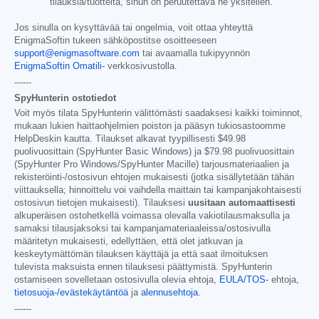
tilauksia/tuotteita, sinun on peruutettava ne yksitellen.
Jos sinulla on kysyttävää tai ongelmia, voit ottaa yhteyttä
EnigmaSoftin tukeen sähköpostitse osoitteeseen
support@enigmasoftware.com
tai avaamalla tukipyynnön
EnigmaSoftin Omatili-
verkkosivustolla.
------
SpyHunterin ostotiedot
Voit myös tilata SpyHunterin välittömästi saadaksesi kaikki toiminnot,
mukaan lukien haittaohjelmien poiston ja pääsyn tukiosastoomme
HelpDeskin kautta. Tilaukset alkavat tyypillisesti
$49.98
puolivuosittain (SpyHunter Basic Windows) ja
$79.98
puolivuosittain
(SpyHunter Pro Windows/SpyHunter Macille) tarjousmateriaalien ja
rekisteröinti-/ostosivun ehtojen mukaisesti (jotka sisällytetään tähän
viittauksella; hinnoittelu voi vaihdella maittain tai kampanjakohtaisesti
ostosivun tietojen mukaisesti). Tilauksesi
uusitaan automaattisesti
alkuperäisen ostohetkellä voimassa olevalla vakiotilausmaksulla ja
samaksi tilausjaksoksi tai kampanjamateriaaleissa/ostosivulla
määritetyn mukaisesti, edellyttäen, että olet jatkuvan ja
keskeytymättömän tilauksen käyttäjä ja että saat ilmoituksen
tulevista maksuista ennen tilauksesi päättymistä. SpyHunterin
ostamiseen sovelletaan ostosivulla olevia ehtoja,
EULA/TOS-
ehtoja,
tietosuoja-/evästekäytäntöä
ja
alennusehtoja
.
------