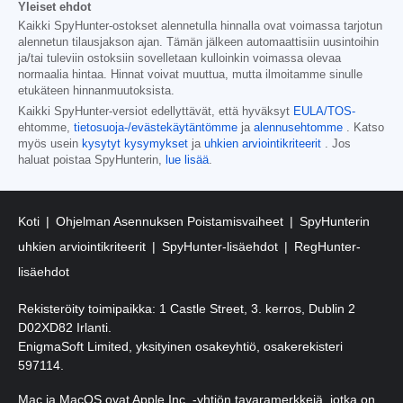
Yleiset ehdot
Kaikki SpyHunter-ostokset alennetulla hinnalla ovat voimassa tarjotun
alennetun tilausjakson ajan. Tämän jälkeen automaattisiin uusintoihin
ja/tai tuleviin ostoksiin sovelletaan kulloinkin voimassa olevaa
normaalia hintaa. Hinnat voivat muuttua, mutta ilmoitamme sinulle
etukäteen hinnanmuutoksista.
Kaikki SpyHunter-versiot edellyttävät, että hyväksyt
EULA/TOS-
ehtomme,
tietosuoja-/evästekäytäntömme
ja
alennusehtomme
. Katso
myös usein
kysytyt kysymykset
ja
uhkien arviointikriteerit
. Jos
haluat poistaa SpyHunterin,
lue lisää
.
Koti
Ohjelman Asennuksen Poistamisvaiheet
SpyHunterin
uhkien arviointikriteerit
SpyHunter-lisäehdot
RegHunter-
lisäehdot
Rekisteröity toimipaikka: 1 Castle Street, 3. kerros, Dublin 2
D02XD82 Irlanti.
EnigmaSoft Limited, yksityinen osakeyhtiö, osakerekisteri
597114.
Mac ja MacOS ovat Apple Inc. -yhtiön tavaramerkkejä, jotka on