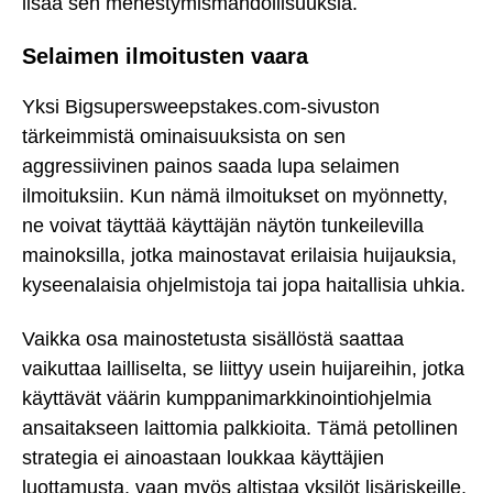
lisää sen menestymismahdollisuuksia.
Selaimen ilmoitusten vaara
Yksi Bigsupersweepstakes.com-sivuston
tärkeimmistä ominaisuuksista on sen
aggressiivinen painos saada lupa selaimen
ilmoituksiin. Kun nämä ilmoitukset on myönnetty,
ne voivat täyttää käyttäjän näytön tunkeilevilla
mainoksilla, jotka mainostavat erilaisia huijauksia,
kyseenalaisia ohjelmistoja tai jopa haitallisia uhkia.
Vaikka osa mainostetusta sisällöstä saattaa
vaikuttaa lailliselta, se liittyy usein huijareihin, jotka
käyttävät väärin kumppanimarkkinointiohjelmia
ansaitakseen laittomia palkkioita. Tämä petollinen
strategia ei ainoastaan loukkaa käyttäjien
luottamusta, vaan myös altistaa yksilöt lisäriskeille,