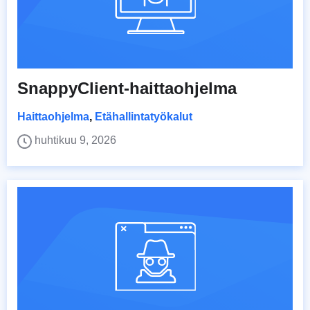
SnappyClient-haittaohjelma
Haittaohjelma
,
Etähallintatyökalut
huhtikuu 9, 2026