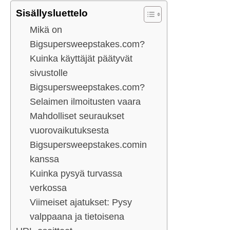
Sisällysluettelo
Mikä on
Bigsupersweepstakes.com?
Kuinka käyttäjät päätyvät
sivustolle
Bigsupersweepstakes.com?
Selaimen ilmoitusten vaara
Mahdolliset seuraukset
vuorovaikutuksesta
Bigsupersweepstakes.comin
kanssa
Kuinka pysyä turvassa
verkossa
Viimeiset ajatukset: Pysy
valppaana ja tietoisena