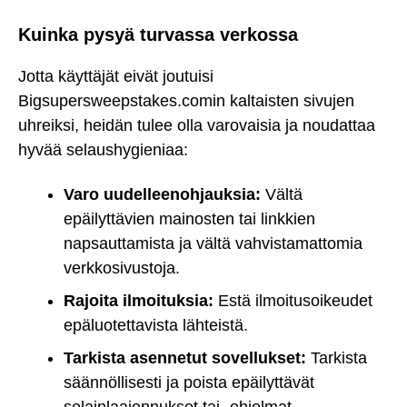
Kuinka pysyä turvassa verkossa
Jotta käyttäjät eivät joutuisi
Bigsupersweepstakes.comin kaltaisten sivujen
uhreiksi, heidän tulee olla varovaisia ja noudattaa
hyvää selaushygieniaa:
Varo uudelleenohjauksia:
Vältä
epäilyttävien mainosten tai linkkien
napsauttamista ja vältä vahvistamattomia
verkkosivustoja.
Rajoita ilmoituksia:
Estä ilmoitusoikeudet
epäluotettavista lähteistä.
Tarkista asennetut sovellukset:
Tarkista
säännöllisesti ja poista epäilyttävät
selainlaajennukset tai -ohjelmat.