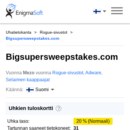
Skip
to
Suomi
content
Uhatietokanta
Rogue-sivustot
Bigsupersweepstakes.com
Bigsupersweepstakes.com
Vuonna
Mezo
vuonna
Rogue-sivustot
,
Adware
,
Selaimen kaappaajat
Käännä:
Suomi
Uhkien tuloskortti
?
Uhka taso:
20 % (Normaali)
Tartunnan saaneet tietokoneet:
31