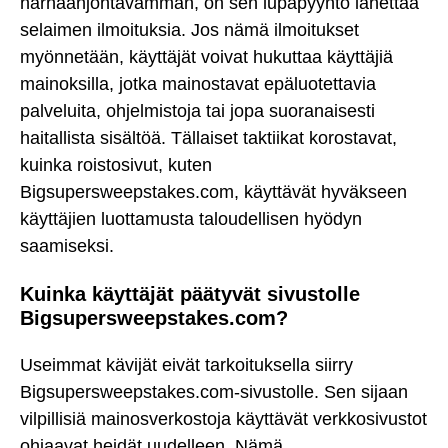
harhaanjohtavamman, on sen lupapyyntö lähettää
selaimen ilmoituksia. Jos nämä ilmoitukset
myönnetään, käyttäjät voivat hukuttaa käyttäjiä
mainoksilla, jotka mainostavat epäluotettavia
palveluita, ohjelmistoja tai jopa suoranaisesti
haitallista sisältöä. Tällaiset taktiikat korostavat,
kuinka roistosivut, kuten
Bigsupersweepstakes.com, käyttävät hyväkseen
käyttäjien luottamusta taloudellisen hyödyn
saamiseksi.
Kuinka käyttäjät päätyvät sivustolle
Bigsupersweepstakes.com?
Useimmat kävijät eivät tarkoituksella siirry
Bigsupersweepstakes.com-sivustolle. Sen sijaan
vilpillisiä mainosverkostoja käyttävät verkkosivustot
ohjaavat heidät uudelleen. Nämä