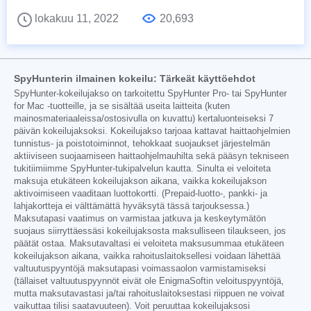
lokakuu 11, 2022
20,693
SpyHunterin ilmainen kokeilu: Tärkeät käyttöehdot
SpyHunter-kokeilujakso on tarkoitettu SpyHunter Pro- tai SpyHunter
for Mac -tuotteille, ja se sisältää useita laitteita (kuten
mainosmateriaaleissa/ostosivulla on kuvattu) kertaluonteiseksi 7
päivän kokeilujaksoksi. Kokeilujakso tarjoaa kattavat haittaohjelmien
tunnistus- ja poistotoiminnot, tehokkaat suojaukset järjestelmän
aktiiviseen suojaamiseen haittaohjelmauhilta sekä pääsyn tekniseen
tukitiimiimme SpyHunter-tukipalvelun kautta. Sinulta ei veloiteta
maksuja etukäteen kokeilujakson aikana, vaikka kokeilujakson
aktivoimiseen vaaditaan luottokortti. (Prepaid-luotto-, pankki- ja
lahjakortteja ei välttämättä hyväksytä tässä tarjouksessa.)
Maksutapasi vaatimus on varmistaa jatkuva ja keskeytymätön
suojaus siirryttäessäsi kokeilujaksosta maksulliseen tilaukseen, jos
päätät ostaa. Maksutavaltasi ei veloiteta maksusummaa etukäteen
kokeilujakson aikana, vaikka rahoituslaitoksellesi voidaan lähettää
valtuutuspyyntöjä maksutapasi voimassaolon varmistamiseksi
(tällaiset valtuutuspyynnöt eivät ole EnigmaSoftin veloituspyyntöjä,
mutta maksutavastasi ja/tai rahoituslaitoksestasi riippuen ne voivat
vaikuttaa tilisi saatavuuteen). Voit peruuttaa kokeilujaksosi