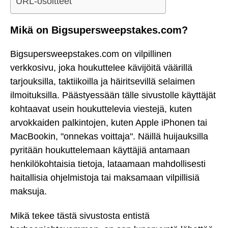
URL-osoitteet
Mikä on Bigsupersweepstakes.com?
Bigsupersweepstakes.com on vilpillinen
verkkosivu, joka houkuttelee kävijöitä väärillä
tarjouksilla, taktiikoilla ja häiritsevillä selaimen
ilmoituksilla. Päästyessään tälle sivustolle käyttäjät
kohtaavat usein houkuttelevia viestejä, kuten
arvokkaiden palkintojen, kuten Apple iPhonen tai
MacBookin, "onnekas voittaja". Näillä huijauksilla
pyritään houkuttelemaan käyttäjiä antamaan
henkilökohtaisia tietoja, lataamaan mahdollisesti
haitallisia ohjelmistoja tai maksamaan vilpillisiä
maksuja.
Mikä tekee tästä sivustosta entistä