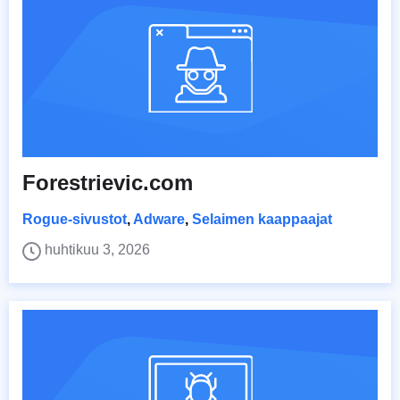
Forestrievic.com
Rogue-sivustot
,
Adware
,
Selaimen kaappaajat
huhtikuu 3, 2026