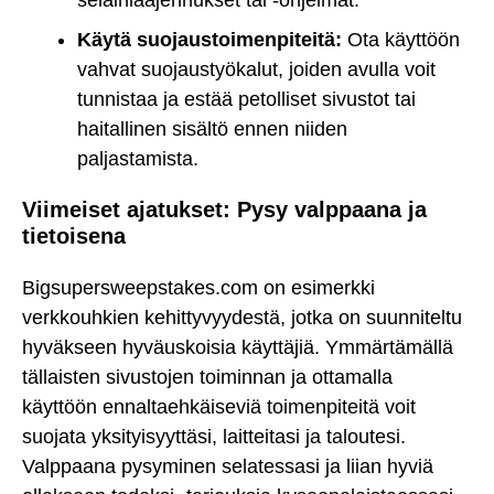
Käytä suojaustoimenpiteitä:
Ota käyttöön
vahvat suojaustyökalut, joiden avulla voit
tunnistaa ja estää petolliset sivustot tai
haitallinen sisältö ennen niiden
paljastamista.
Viimeiset ajatukset: Pysy valppaana ja
tietoisena
Bigsupersweepstakes.com on esimerkki
verkkouhkien kehittyvyydestä, jotka on suunniteltu
hyväkseen hyväuskoisia käyttäjiä. Ymmärtämällä
tällaisten sivustojen toiminnan ja ottamalla
käyttöön ennaltaehkäiseviä toimenpiteitä voit
suojata yksityisyyttäsi, laitteitasi ja taloutesi.
Valppaana pysyminen selatessasi ja liian hyviä