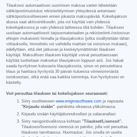
Tilauksesi automaattisen uusimisen maksua varten lähetetään
sähköpostimuistutus rekisteröitymisen yhteydessä antamaasi
sähköpostiosoitteeseen ennen jokaista maksupäivää. Kokeilujakson
alussa saat aktivointikoodin, jota voi käyttää vain yhdessä
kokeilujaksossa ja vain yhdessä laitteessa tiliä kohden. Tilauksesi
uusitaan automaattisesti tarjousmateriaalien ja rekisteröinti-/ostosivun
ehtojen mukaisesti hinnalla ja tilausjaksoksi (jotka sisällytetään tähän
viittauksella; hinnoittelu voi vaihdella maittain tai ostosivun mukaan),
edellyttäen, että olet jatkuvan ja keskeytymättömän tilauksen
käyttäjä. Maksullisen tilauksen käyttäjät voivat peruuttaessaan
käyttää tuotteitaan maksetun tilausjakson loppuun asti. Jos haluat
saada hyvityksen kuluvasta tilausjaksosta, sinun on peruutettava
tilaus ja haettava hyvitystä 30 päivän kuluessa viimeisimmästä
ostoksestasi, etkä enää saa kaikkia toimintoja, kun hyvityksesi on
käsitelty.
Voit peruuttaa tilauksen tai kokeilujakson seuraavasti:
Siirry osoitteeseen
www.enigmasoftware.com
ja napsauta
"Kirjaudu sisään"
-painiketta oikeassa yläkulmassa.
Kirjaudu sisään käyttäjätunnuksellasi ja salasanallasi.
Siirry navigointivalikossa kohtaan
"Tilaukset/Lisenssit".
Tilauksesi/lisenssisi vieressä on painike, jolla voit peruuttaa
tilauksesi tarvittaessa. Huomautus: Jos sinulla on useita