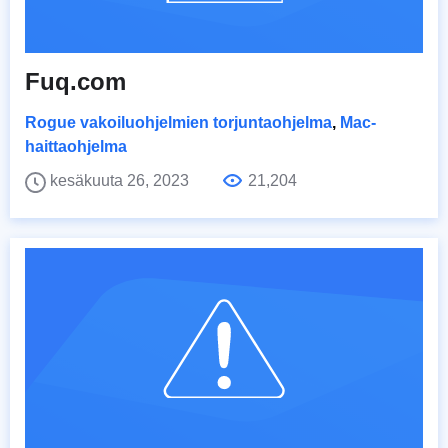
Fuq.com
Rogue vakoiluohjelmien torjuntaohjelma
,
Mac-
haittaohjelma
kesäkuuta 26, 2023
21,204