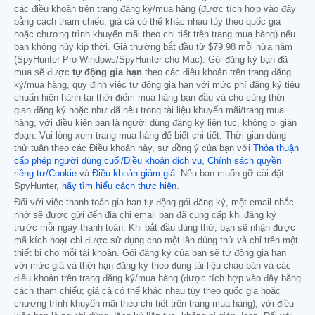
các điều khoản trên trang đăng ký/mua hàng (được tích hợp vào đây
bằng cách tham chiếu; giá cả có thể khác nhau tùy theo quốc gia
hoặc chương trình khuyến mãi theo chi tiết trên trang mua hàng) nếu
bạn không hủy kịp thời. Giá thường bắt đầu từ
$79.98
mỗi nửa năm
(SpyHunter Pro Windows/SpyHunter cho Mac). Gói đăng ký bạn đã
mua sẽ được
tự động gia hạn
theo các điều khoản trên trang đăng
ký/mua hàng, quy định việc tự động gia hạn với mức phí đăng ký tiêu
chuẩn hiện hành tại thời điểm mua hàng ban đầu và cho cùng thời
gian đăng ký hoặc như đã nêu trong tài liệu khuyến mãi/trang mua
hàng, với điều kiện bạn là người dùng đăng ký liên tục, không bị gián
đoạn. Vui lòng xem trang mua hàng để biết chi tiết. Thời gian dùng
thử tuân theo các Điều khoản này, sự đồng ý của bạn với
Thỏa thuận
cấp phép người dùng cuối/Điều khoản dịch vụ
,
Chính sách quyền
riêng tư/Cookie
và
Điều khoản giảm giá
. Nếu bạn muốn gỡ cài đặt
SpyHunter,
hãy tìm hiểu cách thực hiện
.
Đối với việc thanh toán gia hạn tự động gói đăng ký, một email nhắc
nhở sẽ được gửi đến địa chỉ email bạn đã cung cấp khi đăng ký
trước mỗi ngày thanh toán. Khi bắt đầu dùng thử, bạn sẽ nhận được
mã kích hoạt chỉ được sử dụng cho một lần dùng thử và chỉ trên một
thiết bị cho mỗi tài khoản. Gói đăng ký của bạn sẽ tự động gia hạn
với mức giá và thời hạn đăng ký theo đúng tài liệu chào bán và các
điều khoản trên trang đăng ký/mua hàng (được tích hợp vào đây bằng
cách tham chiếu; giá cả có thể khác nhau tùy theo quốc gia hoặc
chương trình khuyến mãi theo chi tiết trên trang mua hàng), với điều