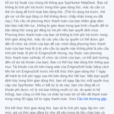
hỗ trợ kỹ thuật của chúng tôi thông qua SpyHunter HelpDesk. Bạn sẽ
không bị tính phí trả trước trong thời gian dùng thử, mặc dù cần có
thẻ tín dụng để kích hoạt bản dùng thử. (Thẻ tín dụng trả trước, thẻ
ghi nợ và thẻ quà tặng có thể không được chấp nhận trong ưu đãi
này.) Yêu cầu về phương thức thanh toán của bạn nhằm giúp đảm
bảo bảo mật liên tục, không bị gián đoạn trong quá trình chuyển đổi từ
bản dùng thử sang gói đăng ký trả phí nếu bạn quyết định mua.
Phương thức thanh toán của bạn sẽ không bị tính phí trả trước trong
thời gian dùng thử, mặc dù các yêu cầu ủy quyền có thể được gửi
đến tổ chức tài chính của bạn để xác minh rằng phương thức thanh
toán của bạn hợp lệ (các yêu cầu ủy quyền này không phải là yêu cầu
tính phí hoặc lệ phí từ EnigmaSoft nhưng, tùy thuộc vào phương
thức thanh toán và/hoặc tổ chức tài chính của bạn, có thể ảnh hưởng
đến số dư tài khoản của bạn). Bạn có thể hủy bản dùng thử thông qua
mục Tài khoản của tôi trên trang web của EnigmaSoft hoặc bằng cách
liên hệ với EnigmaSoft trước khi kết thúc thời gian dùng thử 7 ngày
để tránh bị tính phí ngay sau khi bản dùng thử hết hạn. Nếu bạn quyết
định hủy trong thời gian dùng thử, bạn sẽ ngay lập tức mất quyền truy
cập vào SpyHunter. Nếu vì bất kỳ lý do nào, bạn cho rằng đã có
khoản phí được xử lý mà bạn không muốn (ví dụ: do quản trị hệ
thống), bạn cũng có thể hủy và nhận lại toàn bộ số tiền đã thanh toán
trong vòng 30 ngày kể từ ngày thanh toán. Xem
Câu hỏi thường gặp
.
Khi kết thúc thời gian dùng thử, bạn sẽ bị tính phí ngay lập tức với
mức giá và thời gian đăng ký như đã nêu trong tài liệu chào bán và