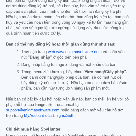
kiện bạn là người dùng đăng ký liên tục, không bị gián đoạn. Đối với
người dùng đăng ký trả phí, nếu bạn hủy, bạn vẫn sẽ có quyền truy
cập vào sản phẩm của mình cho đến hết thời hạn đăng ký trả phí.
Nếu bạn muốn được hoàn tiền cho thời hạn đăng ký hiện tại, bạn phải
hủy và yêu cầu hoàn tiền trong vòng 30 ngày kể từ lần mua hàng gần
nhất, và bạn sẽ ngay lập tức ngừng sử dụng đầy đủ chức năng khi
quá trình hoàn tiền được xử lý.
Bạn có thể hủy đăng ký hoặc thời gian dùng thử như sau:
Truy cập trang
web www.enigmasoftware.com
và nhấp vào
nút
"Đăng nhập"
ở góc trên bên phải.
Đăng nhập bằng tên người dùng và mật khẩu của bạn.
Trong menu điều hướng, hãy chọn
"Đơn hàng/Giấy phép".
Bên cạnh đơn hàng/giấy phép của bạn, sẽ có một nút để
hủy đăng ký nếu có. Lưu ý: Nếu bạn có nhiều đơn hàng/sản
phẩm, bạn cần hủy từng đơn hàng/sản phẩm một.
Nếu bạn có bất kỳ câu hỏi hoặc vấn đề nào, bạn có thể liên hệ với bộ
phận hỗ trợ của EnigmaSoft qua email tại
support@enigmasoftware.com
hoặc bằng cách mở yêu cầu hỗ trợ
trên trang
MyAccount của EnigmaSoft
.
------
Chi tiết mua hàng SpyHunter
Bạn cũng có thể lựa chọn đăng ký SpyHunter ngay lập tức để sử