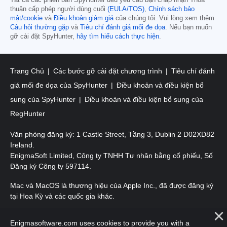
Tất cả các phiên bản SpyHunter đều yêu cầu bạn chấp nhận Thỏa
thuận cấp phép người dùng cuối
(EULA/TOS)
,
Chính sách bảo
mật/cookie
và
Điều khoản giảm giá
của chúng tôi. Vui lòng xem thêm
Câu hỏi thường gặp
và
Tiêu chí đánh giá mối đe dọa
. Nếu bạn muốn
gỡ cài đặt SpyHunter,
hãy tìm hiểu cách thực hiện
.
Trang Chủ
Các bước gỡ cài đặt chương trình
Tiêu chí đánh
giá mối đe dọa của SpyHunter
Điều khoản và điều kiện bổ
sung của SpyHunter
Điều khoản và điều kiện bổ sung của
RegHunter
Văn phòng đăng ký: 1 Castle Street, Tầng 3, Dublin 2 D02XD82
Ireland.
EnigmaSoft Limited, Công ty TNHH Tư nhân bằng cổ phiếu, Số
Đăng ký Công ty 597114.
Mac và MacOS là thương hiệu của Apple Inc., đã được đăng ký
tại Hoa Kỳ và các quốc gia khác.
Bản quyền 2016-2026. EnigmaSoft Ltd. Mọi quyền được bảo
Enigmasoftware.com uses cookies to provide you with a
lưu.