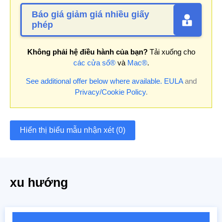
Báo giá giảm giá nhiều giấy
phép
Không phải hệ điều hành của bạn?
Tải xuống cho
các cửa sổ®
và
Mac®
.
See additional offer below where available.
EULA
and
Privacy/Cookie Policy
.
Hiển thị biểu mẫu nhận xét (0)
xu hướng