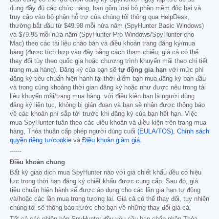
dụng đầy đủ các chức năng, bao gồm loại bỏ phần mềm độc hại và
truy cập vào bộ phận hỗ trợ của chúng tôi thông qua HelpDesk,
thường bắt đầu từ
$49.98
mỗi nửa năm (SpyHunter Basic Windows)
và
$79.98
mỗi nửa năm (SpyHunter Pro Windows/SpyHunter cho
Mac) theo các tài liệu chào bán và điều khoản trang đăng ký/mua
hàng (được tích hợp vào đây bằng cách tham chiếu; giá cả có thể
thay đổi tùy theo quốc gia hoặc chương trình khuyến mãi theo chi tiết
trang mua hàng). Đăng ký của bạn sẽ
tự động gia hạn
với mức phí
đăng ký tiêu chuẩn hiện hành tại thời điểm bạn mua đăng ký ban đầu
và trong cùng khoảng thời gian đăng ký hoặc như được nêu trong tài
liệu khuyến mãi/trang mua hàng, với điều kiện bạn là người dùng
đăng ký liên tục, không bị gián đoạn và bạn sẽ nhận được thông báo
về các khoản phí sắp tới trước khi đăng ký của bạn hết hạn. Việc
mua SpyHunter tuân theo các điều khoản và điều kiện trên trang mua
hàng, Thỏa thuận cấp phép người dùng cuối
(EULA/TOS)
,
Chính sách
quyền riêng tư/cookie
và
Điều khoản giảm giá
.
------
Điều khoản chung
Bất kỳ giao dịch mua SpyHunter nào với giá chiết khấu đều có hiệu
lực trong thời hạn đăng ký chiết khấu được cung cấp. Sau đó, giá
tiêu chuẩn hiện hành sẽ được áp dụng cho các lần gia hạn tự động
và/hoặc các lần mua trong tương lai. Giá cả có thể thay đổi, tuy nhiên
chúng tôi sẽ thông báo trước cho bạn về những thay đổi giá cả.