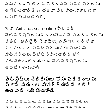
నమ్మదగని లేదా హానికరమైన సాఫ్ట్‌వేర్‌లను
ఆమోదించడానికి ఈ తరహా పథకాలు సాధారణంగా
ఉపయోగించబడతాయి.
ఇంకా, Antivirus-scan.online బ్రౌజర్
నోటిఫికేషన్‌లను ప్రారంభించమని సందర్శకులను
కోరింది. ఆన్‌లైన్ స్కామ్‌లు, నమ్మదగని లేదా
ప్రమాదకర సాఫ్ట్‌వేర్ మరియు సంభావ్య
మాల్వేర్‌లను ప్రోత్సహించడానికి రోగ్
వెబ్‌సైట్‌లు తరచుగా ఈ నోటిఫికేషన్‌లను
ఉపయోగించుకుంటాయి.
వెబ్‌సైట్‌లు బెదిరింపుల కోసం పరికరాలను
స్కాన్ చేయగల సామర్థ్యాన్ని కలిగి
ఉండవని గుర్తుంచుకోండి
వెబ్ బ్రౌజర్‌లు మరియు వెబ్ ప్రోటోకాల్‌లు