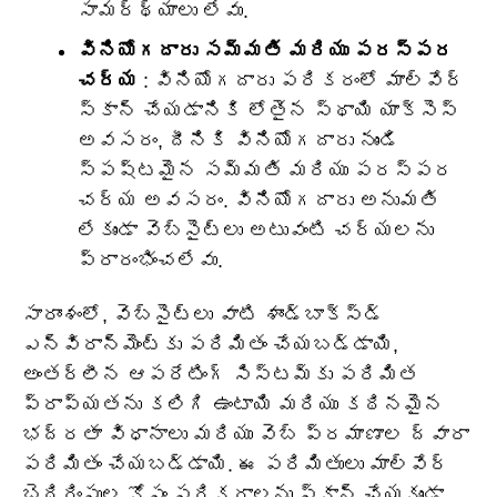
సామర్థ్యాలు లేవు.
వినియోగదారు సమ్మతి మరియు పరస్పర
చర్య
: వినియోగదారు పరికరంలో మాల్వేర్
స్కాన్ చేయడానికి లోతైన స్థాయి యాక్సెస్
అవసరం, దీనికి వినియోగదారు నుండి
స్పష్టమైన సమ్మతి మరియు పరస్పర
చర్య అవసరం. వినియోగదారు అనుమతి
లేకుండా వెబ్‌సైట్‌లు అటువంటి చర్యలను
ప్రారంభించలేవు.
సారాంశంలో, వెబ్‌సైట్‌లు వాటి శాండ్‌బాక్స్డ్
ఎన్విరాన్‌మెంట్‌కు పరిమితం చేయబడ్డాయి,
అంతర్లీన ఆపరేటింగ్ సిస్టమ్‌కు పరిమిత
ప్రాప్యతను కలిగి ఉంటాయి మరియు కఠినమైన
భద్రతా విధానాలు మరియు వెబ్ ప్రమాణాల ద్వారా
పరిమితం చేయబడ్డాయి. ఈ పరిమితులు మాల్వేర్
బెదిరింపుల కోసం పరికరాలను స్కాన్ చేయకుండా