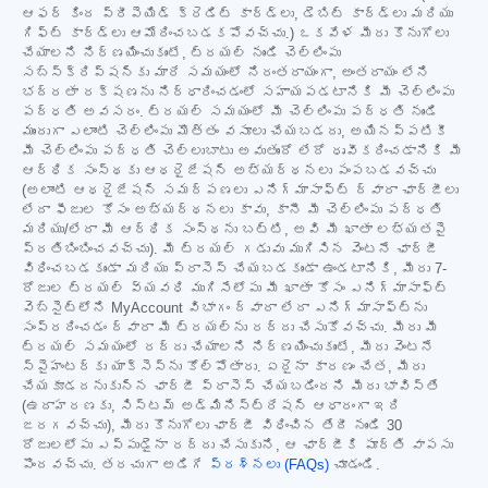
ఆఫర్ కింద ప్రీపెయిడ్ క్రెడిట్ కార్డ్‌లు, డెబిట్ కార్డ్‌లు మరియు
గిఫ్ట్ కార్డ్‌లు ఆమోదించబడకపోవచ్చు.) ఒకవేళ మీరు కొనుగోలు
చేయాలని నిర్ణయించుకుంటే, ట్రయల్ నుండి చెల్లింపు
సబ్‌స్క్రిప్షన్‌కు మారే సమయంలో నిరంతరాయంగా, అంతరాయం లేని
భద్రతా రక్షణను నిర్ధారించడంలో సహాయపడటానికి మీ చెల్లింపు
పద్ధతి అవసరం. ట్రయల్ సమయంలో మీ చెల్లింపు పద్ధతి నుండి
ముందుగా ఎలాంటి చెల్లింపు మొత్తం వసూలు చేయబడదు, అయినప్పటికీ
మీ చెల్లింపు పద్ధతి చెల్లుబాటు అవుతుందో లేదో ధృవీకరించడానికి మీ
ఆర్థిక సంస్థకు ఆథరైజేషన్ అభ్యర్థనలు పంపబడవచ్చు
(అలాంటి ఆథరైజేషన్ సమర్పణలు ఎనిగ్మాసాఫ్ట్ ద్వారా ఛార్జీలు
లేదా ఫీజుల కోసం అభ్యర్థనలు కావు, కానీ మీ చెల్లింపు పద్ధతి
మరియు/లేదా మీ ఆర్థిక సంస్థను బట్టి, అవి మీ ఖాతా లభ్యతపై
ప్రతిబింబించవచ్చు). మీ ట్రయల్ గడువు ముగిసిన వెంటనే ఛార్జీ
విధించబడకుండా మరియు ప్రాసెస్ చేయబడకుండా ఉండటానికి, మీరు 7-
రోజుల ట్రయల్ వ్యవధి ముగిసేలోపు మీ ఖాతా కోసం ఎనిగ్మాసాఫ్ట్
వెబ్‌సైట్‌లోని MyAccount విభాగం ద్వారా లేదా ఎనిగ్మాసాఫ్ట్‌ను
సంప్రదించడం ద్వారా మీ ట్రయల్‌ను రద్దు చేసుకోవచ్చు. మీరు మీ
ట్రయల్ సమయంలో రద్దు చేయాలని నిర్ణయించుకుంటే, మీరు వెంటనే
స్పైహంటర్‌కు యాక్సెస్‌ను కోల్పోతారు. ఏదైనా కారణం చేత, మీరు
చేయకూడదనుకున్న ఛార్జీ ప్రాసెస్ చేయబడిందని మీరు భావిస్తే
(ఉదాహరణకు, సిస్టమ్ అడ్మినిస్ట్రేషన్ ఆధారంగా ఇది
జరగవచ్చు), మీరు కొనుగోలు ఛార్జీ విధించిన తేదీ నుండి 30
రోజులలోపు ఎప్పుడైనా రద్దు చేసుకుని, ఆ ఛార్జీకి పూర్తి వాపసు
పొందవచ్చు. తరచుగా అడిగే
ప్రశ్నలు (FAQs)
చూడండి.