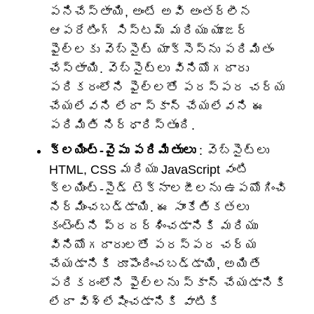
పనిచేస్తాయి, అంటే అవి అంతర్లీన
ఆపరేటింగ్ సిస్టమ్ మరియు యూజర్
ఫైల్‌లకు వెబ్‌సైట్ యాక్సెస్‌ను పరిమితం
చేస్తాయి. వెబ్‌సైట్‌లు వినియోగదారు
పరికరంలోని ఫైల్‌లతో పరస్పర చర్య
చేయలేవని లేదా స్కాన్ చేయలేవని ఈ
పరిమితి నిర్ధారిస్తుంది.
క్లయింట్-వైపు పరిమితులు
: వెబ్‌సైట్‌లు
HTML, CSS మరియు JavaScript వంటి
క్లయింట్-సైడ్ టెక్నాలజీలను ఉపయోగించి
నిర్మించబడ్డాయి. ఈ సాంకేతికతలు
కంటెంట్‌ని ప్రదర్శించడానికి మరియు
వినియోగదారులతో పరస్పర చర్య
చేయడానికి రూపొందించబడ్డాయి, అయితే
పరికరంలోని ఫైల్‌లను స్కాన్ చేయడానికి
లేదా విశ్లేషించడానికి వాటికి