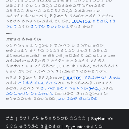
సబ్‌స్క్రిప్షన్ రుసుముతో మరియు అదే సబ్‌స్క్రిప్షన్ కాల
వ్యవధికి లేదా ప్రమోషన్ మెటీరియల్స్/కొనుగోలు పేజీలో
పేర్కొన్న విధంగా మీ సబ్‌స్క్రిప్షన్ స్వయంచాలకంగా
పునరుద్ధరించబడుతుంది. స్పైహంటర్ కొనుగోలు అనేది కొనుగోలు
పేజీలోని నిబంధనలు మరియు షరతులు,
EULA/TOS
,
గోప్యత/కుకీ
పాలసీ
మరియు
డిస్కౌంట్ నిబంధనలకు
లోబడి ఉంటుంది.
-----
సాధారణ నిబంధనలు
తగ్గింపు ధరకు స్పైహంటర్ కోసం చేసే ఏ కొనుగోలు అయినా,
అందించబడిన తగ్గింపు సబ్‌స్క్రిప్షన్ కాలానికి మాత్రమే
చెల్లుబాటు అవుతుంది. ఆ తర్వాత, ఆటోమేటిక్ పునరుద్ధరణలు
మరియు/లేదా భవిష్యత్ కొనుగోళ్లకు అప్పటికి వర్తించే
ప్రామాణిక ధర వర్తిస్తుంది. ధరలు మారవచ్చు, అయినప్పటికీ
ధరల మార్పుల గురించి మేము మీకు ముందుగానే తెలియజేస్తాము.
అన్ని స్పైహంటర్ వెర్షన్‌లు మా
EULA/TOS
,
గోప్యతా/కుకీ విధానం
మరియు
తగ్గింపు నిబంధనలకు
మీరు అంగీకరించడంపై ఆధారపడి
ఉంటాయి. దయచేసి మా
తరచుగా అడిగే ప్రశ్నలు (FAQs)
మరియు
ముప్పు అంచనా ప్రమాణాలను
కూడా చూడండి. మీరు స్పైహంటర్‌ను
అన్‌ఇన్‌స్టాల్ చేయాలనుకుంటే,
ఎలా చేయాలో తెలుసుకోండి
.
హోమ్
ప్రోగ్రామ్ అన్‌ఇన్‌స్టాల్ స్టెప్స్
SpyHunter's
థ్రెట్ అసెస్‌మెంట్ క్రైటీరియా
SpyHunter అదనపు