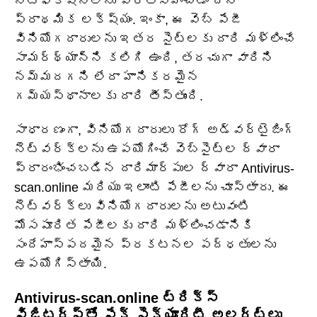
నోటిఫికేషన్‌లను ప్రోత్సహించడం దీని
ప్రాథమిక లక్ష్యం. ఇంకా, ఈ వెబ్ పేజీ
వినియోగదారులను ఇతర సైట్‌లకు దారి మళ్లించే
సామర్థ్యాన్ని కలిగి ఉంది, తరచుగా వారిని
నమ్మదగని లేదా హానికరమైన
గమ్యస్థానాలకు దారి తీస్తుంది.
సాధారణంగా, వినియోగదారులు రోగ్ అడ్వర్టైజింగ్
నెట్‌వర్క్‌లను ఉపయోగించే వెబ్‌సైట్‌ల ద్వారా
ప్రారంభించబడిన దారిమార్పుల ద్వారా Antivirus-
scan.online మరియు ఇలాంటి పేజీలను చూస్తారు. ఈ
నెట్‌వర్క్‌లు వినియోగదారులను అటువంటి
మోసపూరిత పేజీలకు దారి మళ్లించడానికి
సందేహాస్పదమైన ప్రకటనల పద్ధతులను
ఉపయోగిస్తాయి.
Antivirus-scan.online ట్రిక్స్
విజిటర్స్‌తో ఫేక్ సెక్యూరిటీ అలర్ట్‌లు