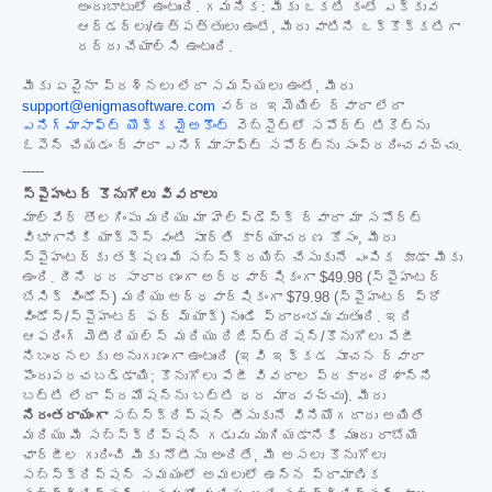
అందుబాటులో ఉంటుంది. గమనిక: మీకు ఒకటి కంటే ఎక్కువ
ఆర్డర్‌లు/ఉత్పత్తులు ఉంటే, మీరు వాటిని ఒక్కొక్కటిగా
రద్దు చేయాల్సి ఉంటుంది.
మీకు ఏవైనా ప్రశ్నలు లేదా సమస్యలు ఉంటే, మీరు
support@enigmasoftware.com
వద్ద ఇమెయిల్ ద్వారా లేదా
ఎనిగ్మాసాఫ్ట్ యొక్క మైఅకౌంట్
వెబ్‌సైట్‌లో సపోర్ట్ టికెట్‌ను
ఓపెన్ చేయడం ద్వారా ఎనిగ్మాసాఫ్ట్ సపోర్ట్‌ను సంప్రదించవచ్చు.
-----
స్పైహంటర్ కొనుగోలు వివరాలు
మాల్‌వేర్ తొలగింపు మరియు మా హెల్ప్‌డెస్క్ ద్వారా మా సపోర్ట్
విభాగానికి యాక్సెస్ వంటి పూర్తి కార్యాచరణ కోసం, మీరు
స్పైహంటర్‌కు తక్షణమే సబ్‌స్క్రయిబ్ చేసుకునే ఎంపిక కూడా మీకు
ఉంది. దీని ధర సాధారణంగా అర్ధవార్షికంగా
$49.98
(స్పైహంటర్
బేసిక్ విండోస్) మరియు అర్ధవార్షికంగా
$79.98
(స్పైహంటర్ ప్రో
విండోస్/స్పైహంటర్ ఫర్ మ్యాక్) నుండి ప్రారంభమవుతుంది. ఇది
ఆఫరింగ్ మెటీరియల్స్ మరియు రిజిస్ట్రేషన్/కొనుగోలు పేజీ
నిబంధనలకు అనుగుణంగా ఉంటుంది (ఇవి ఇక్కడ సూచన ద్వారా
పొందుపరచబడ్డాయి; కొనుగోలు పేజీ వివరాల ప్రకారం దేశాన్ని
బట్టి లేదా ప్రమోషన్‌ను బట్టి ధర మారవచ్చు). మీరు
నిరంతరాయంగా
సబ్‌స్క్రిప్షన్ తీసుకునే వినియోగదారు అయితే
మరియు మీ సబ్‌స్క్రిప్షన్ గడువు ముగియడానికి ముందు రాబోయే
ఛార్జీల గురించి మీకు నోటీసు అందితే, మీ అసలు కొనుగోలు
సబ్‌స్క్రిప్షన్ సమయంలో అమలులో ఉన్న ప్రామాణిక