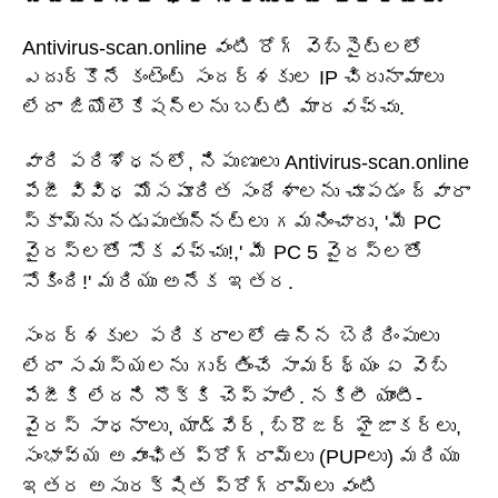
Antivirus-scan.online వంటి రోగ్ వెబ్‌సైట్‌లలో
ఎదుర్కొనే కంటెంట్ సందర్శకుల IP చిరునామాలు
లేదా జియోలొకేషన్‌లను బట్టి మారవచ్చు.
వారి పరిశోధనలో, నిపుణులు Antivirus-scan.online
పేజీ వివిధ మోసపూరిత సందేశాలను చూపడం ద్వారా
స్కామ్‌ను నడుపుతున్నట్లు గమనించారు, 'మీ PC
వైరస్‌లతో సోకవచ్చు!,' మీ PC 5 వైరస్‌లతో
సోకింది!' మరియు అనేక ఇతర.
సందర్శకుల పరికరాలలో ఉన్న బెదిరింపులు
లేదా సమస్యలను గుర్తించే సామర్థ్యం ఏ వెబ్
పేజీకి లేదని నొక్కి చెప్పాలి. నకిలీ యాంటీ-
వైరస్ సాధనాలు, యాడ్‌వేర్, బ్రౌజర్ హైజాకర్‌లు,
సంభావ్య అవాంఛిత ప్రోగ్రామ్‌లు (PUPలు) మరియు
ఇతర అసురక్షిత ప్రోగ్రామ్‌లు వంటి