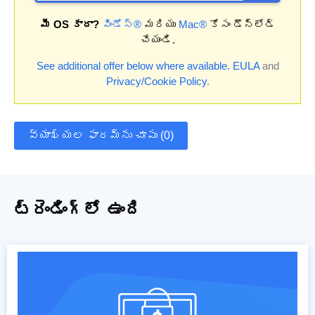
మీ OS కాదా?
విండోస్®
మరియు
Mac®
కోసం డౌన్‌లోడ్
చేయండి.
See additional offer below where available.
EULA
and
Privacy/Cookie Policy
.
వ్యాఖ్యల ఫారమ్‌ను చూపు (0)
ట్రెండింగ్‌లో ఉంది