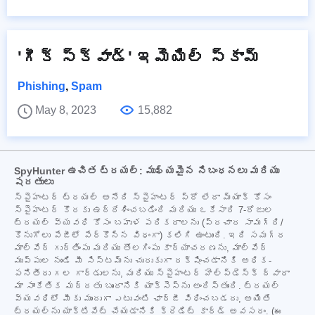
'గీక్ స్క్వాడ్' ఇమెయిల్ స్కామ్
Phishing
,
Spam
May 8, 2023
15,882
SpyHunter ఉచిత ట్రయల్: ముఖ్యమైన నిబంధనలు మరియు
షరతులు
స్పైహంటర్ ట్రయల్ అనేది స్పైహంటర్ ప్రో లేదా మ్యాక్ కోసం
స్పైహంటర్ కొరకు ఉద్దేశించబడింది మరియు ఒకేసారి 7-రోజుల
ట్రయల్ వ్యవధి కోసం బహుళ పరికరాలను (ప్రచార సామగ్రి/
కొనుగోలు పేజీలో పేర్కొన్న విధంగా) కలిగి ఉంటుంది. ఇది సమగ్ర
మాల్వేర్ గుర్తింపు మరియు తొలగింపు కార్యాచరణను, మాల్వేర్
ముప్పుల నుండి మీ సిస్టమ్‌ను చురుకుగా రక్షించడానికి అధిక-
పనితీరు గల గార్డులను, మరియు స్పైహంటర్ హెల్ప్‌డెస్క్ ద్వారా
మా సాంకేతిక మద్దతు బృందానికి యాక్సెస్‌ను అందిస్తుంది. ట్రయల్
వ్యవధిలో మీకు ముందుగా ఎటువంటి ఛార్జీ విధించబడదు, అయితే
ట్రయల్‌ను యాక్టివేట్ చేయడానికి క్రెడిట్ కార్డ్ అవసరం. (ఈ