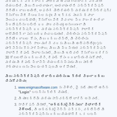
మరియు ఒక పరికరానికి మాత్రమే ఉపయోగించడానికి పరిమితం
చేయబడింది. మీరు నిరంతరాయంగా, అంతరాయం లేని సబ్‌స్క్రిప్షన్
వినియోగదారు అయితే, ఆఫరింగ్ మెటీరియల్స్ మరియు రిజిస్ట్రేషన్/
కొనుగోలు పేజీ నిబంధనలకు (ఇవి ఇక్కడ సూచన ద్వారా
పొందుపరచబడ్డాయి; కొనుగోలు పేజీ వివరాల ప్రకారం దేశం లేదా
ప్రమోషన్‌ను బట్టి ధర మారవచ్చు) అనుగుణంగా మీ
సబ్‌స్క్రిప్షన్ ధర మరియు సబ్‌స్క్రిప్షన్ కాలానికి
ఆటోమేటిక్‌గా పునరుద్ధరించబడుతుంది. చెల్లింపు సబ్‌స్క్రిప్షన్
వినియోగదారుల కోసం, మీరు రద్దు చేస్తే, మీ చెల్లింపు
సబ్‌స్క్రిప్షన్ కాలం ముగిసే వరకు మీరు మీ ఉత్పత్తి(ల)కు
యాక్సెస్‌ను కొనసాగిస్తారు. మీరు మీ ప్రస్తుత సబ్‌స్క్రిప్షన్
కాలానికి రీఫండ్ పొందాలనుకుంటే, మీరు మీ ఇటీవలి కొనుగోలు జరిగిన
30 రోజులలోపు రద్దు చేసి, రీఫండ్ కోసం దరఖాస్తు చేసుకోవాలి,
మరియు మీ రీఫండ్ ప్రాసెస్ చేయబడినప్పుడు మీరు పూర్తి
కార్యాచరణను పొందడం తక్షణమే ఆగిపోతుంది.
మీరు సబ్‌స్క్రిప్షన్ లేదా ట్రయల్‌ను ఈ క్రింది విధంగా రద్దు
చేసుకోవచ్చు:
www.enigmasoftware.com
కు వెళ్లి, పై కుడి మూలలో ఉన్న
"Login"
బటన్‌ను క్లిక్ చేయండి.
మీ యూజర్‌నేమ్ మరియు పాస్‌వర్డ్‌తో లాగిన్ అవ్వండి.
నావిగేషన్ మెనూలో,
"ఆర్డర్/లైసెన్సులు" విభాగానికి
వెళ్లండి.
మీ ఆర్డర్/లైసెన్స్ పక్కన, వర్తిస్తే మీ
సబ్‌స్క్రిప్షన్‌ను రద్దు చేయడానికి ఒక బటన్