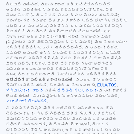
ట్రయల్ ముగింపులో, మీరు సకాలంలో రద్దు చేసుకోనట్లయితే,
ఆఫరింగ్ మెటీరియల్స్ మరియు రిజిస్ట్రేషన్/కొనుగోలు పేజీ
నిబంధనలలో (ఇవి ఇక్కడ సూచన ద్వారా పొందుపరచబడ్డాయి;
కొనుగోలు పేజీ వివరాల ప్రకారం దేశాన్ని బట్టి లేదా ప్రమోషన్‌ను
బట్టి ధర మారవచ్చు) పేర్కొన్న ధర మరియు సబ్‌స్క్రిప్షన్
వ్యవధికి మీకు వెంటనే ముందస్తుగా బిల్ చేయబడుతుంది. ధర
సాధారణంగా అర్ధవార్షికంగా
$79.98
నుండి ప్రారంభమవుతుంది
(స్పైహంటర్ ప్రో విండోస్/స్పైహంటర్ ఫర్ మ్యాక్). మీరు నిరంతరాయంగా
సబ్‌స్క్రిప్షన్‌ను కలిగి ఉన్నట్లయితే, మీ అసలు కొనుగోలు
సమయంలో అమలులో ఉన్న ప్రామాణిక సబ్‌స్క్రిప్షన్ రుసుముతో
మరియు అదే సబ్‌స్క్రిప్షన్ సమయ వ్యవధికి లేదా ప్రమోషన్
మెటీరియల్స్/కొనుగోలు పేజీలో పేర్కొన్న విధంగా ఆటోమేటిక్
పునరుద్ధరణలను అందించే రిజిస్ట్రేషన్/కొనుగోలు పేజీ
నిబంధనలకు అనుగుణంగా మీ కొనుగోలు చేసిన సబ్‌స్క్రిప్షన్
ఆటోమేటిక్‌గా పునరుద్ధరించబడుతుంది
. వివరాల కోసం దయచేసి
కొనుగోలు పేజీని చూడండి. ట్రయల్ ఈ నిబంధనలకు,
EULA/TOS
,
గోప్యత/కుకీ పాలసీ
మరియు
డిస్కౌంట్ నిబంధనలకు
మీ అంగీకారానికి
లోబడి ఉంటుంది. మీరు స్పైహంటర్‌ను అన్‌ఇన్‌స్టాల్ చేయాలనుకుంటే,
ఎలా చేయాలో తెలుసుకోండి
.
మీ సబ్‌స్క్రిప్షన్ యొక్క ఆటోమేటిక్ పునరుద్ధరణ కోసం
చెల్లింపు కొరకు, ప్రతి చెల్లింపు తేదీకి ముందు మీరు రిజిస్టర్
చేసుకున్నప్పుడు అందించిన ఇమెయిల్ చిరునామాకు ఒక ఇమెయిల్
రిమైండర్ పంపబడుతుంది. మీ ట్రయల్ ప్రారంభంలో, మీరు ఒక
యాక్టివేషన్ కోడ్‌ను అందుకుంటారు, ఇది ఒక ఖాతాకు ఒక ట్రయల్