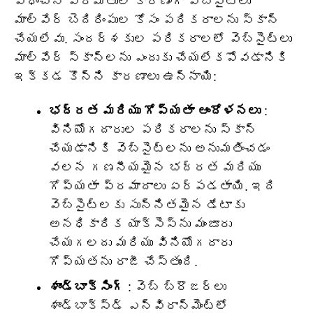
విధించిన పరిమితుల కారణంగా వెబ్‌సైట్‌లు
మాల్వేర్ బెదిరింపుల కోసం పరికరాలను స్కాన్
చేయలేవు. సందర్శకుల పరికరాలలో వెబ్‌సైట్‌లు
మాల్వేర్ స్కాన్‌లను ఎందుకు చేయలేకపోవడానికి
ఇక్కడ కొన్ని కారణాలు ఉన్నాయి:
భద్రత మరియు గోప్యతా ఆందోళనలు
:
వినియోగదారుల పరికరాలను స్కాన్
చేయడానికి వెబ్‌సైట్‌లను అనుమతించడం
వలన గణనీయమైన భద్రత మరియు
గోప్యతా ప్రమాదాలు ఏర్పడతాయి. ఇది
వెబ్‌సైట్‌లకు సున్నితమైన డేటాకు
అనధికారిక యాక్సెస్‌ను మంజూరు
చేయగలదు మరియు వినియోగదారు
గోప్యతను రాజీ చేస్తుంది.
శాండ్‌బాక్సింగ్
: వెబ్ బ్రౌజర్‌లు
శాండ్‌బాక్స్డ్ ఎన్విరాన్‌మెంట్‌లో