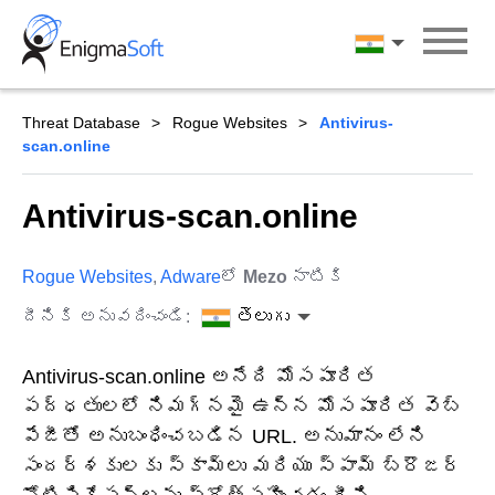
Skip
to
తెలుగు
content
Threat Database
Rogue Websites
Antivirus-
scan.online
Antivirus-scan.online
Rogue Websites
,
Adware
లో
Mezo
నాటికి
దీనికి అనువదించండి:
తెలుగు
Antivirus-scan.online అనేది మోసపూరిత
పద్ధతులలో నిమగ్నమై ఉన్న మోసపూరిత వెబ్
పేజీతో అనుబంధించబడిన URL. అనుమానం లేని
సందర్శకులకు స్కామ్‌లు మరియు స్పామ్ బ్రౌజర్