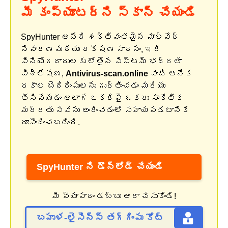
మీ కంప్యూటర్‌ని స్కాన్ చేయండి
SpyHunter అనేది శక్తివంతమైన మాల్వేర్
నివారణ మరియు రక్షణ సాధనం, ఇది
వినియోగదారులకు లోతైన సిస్టమ్ భద్రతా
విశ్లేషణ,
Antivirus-scan.online
వంటి అనేక
రకాల బెదిరింపులను గుర్తించడం మరియు
తీసివేయడం అలాగే ఒకరిపై ఒకరు సాంకేతిక
మద్దతు సేవను అందించడంలో సహాయపడటానికి
రూపొందించబడింది.
SpyHunter ని డౌన్‌లోడ్ చేయండి
మీ వ్యాపారం డబ్బు ఆదా చేసుకోండి!
బహుళ-లైసెన్స్ తగ్గింపు కోట్