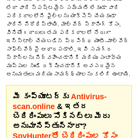
లేదా వారి స్పష్టమైన సమ్మతి లేకుండా వారి
పరికరాలలోని ఫైల్‌లను యాక్సెస్ చేయకుండా
వారిని నిరోధిస్తాయి. మాల్వేర్ స్కానింగ్ కోసం,
వినియోగదారులు తమ పరికరాలలో నేరుగా
ఇన్‌స్టాల్ చేయబడిన ప్రసిద్ధ యాంటీ-మాల్వేర్
సాఫ్ట్‌వేర్‌పై ఆధారపడాలి, ఇవి సమగ్ర
స్కాన్‌లను నిర్వహించడానికి మరియు సంభావ్య
ముప్పుల నుండి రక్షించడానికి అవసరమైన
అనుమతులు మరియు సామర్థ్యాలను కలిగి ఉంటాయి.
మీ కంప్యూటర్‌కు
Antivirus-
scan.online
& ఇతర
బెదిరింపులు సోకినట్లు మీరు
అనుమానిస్తున్నారా?
SpyHunterతో బెదిరింపుల కోసం