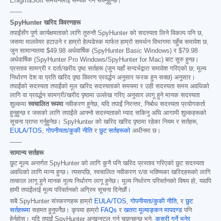
EnigmaSoft समर्थनलाई सम्पर्क गर्न सक्नुहुन्छ।
------
SpyHunter खरिद विवरणहरू
तपाईंसँग पूर्ण कार्यक्षमताको लागि तुरुन्तै SpyHunter को सदस्यता लिने विकल्प पनि छ,
जसमा मालवेयर हटाउने र हाम्रो हेल्पडेस्क मार्फत हाम्रो समर्थन विभागमा पहुँच समावेश छ,
जुन सामान्यतया
$49.98
अर्धवार्षिक (SpyHunter Basic Windows) र
$79.98
अर्धवार्षिक (SpyHunter Pro Windows/SpyHunter for Mac) बाट सुरु हुन्छ।
प्रस्ताव सामग्री र दर्ता/खरीद पृष्ठ सर्तहरू (जुन यहाँ सन्दर्भद्वारा समावेश गरिएको छ; मूल्य
निर्धारण देश वा प्रति खरिद पृष्ठ विवरण प्रवर्द्धन अनुसार फरक हुन सक्छ) अनुसार।
तपाईंको सदस्यता तपाईंको मूल खरिद सदस्यताको समयमा र उही सदस्यता समय अवधिको
लागि वा प्रवर्द्धन सामग्री/खरीद पृष्ठमा उल्लेख गरिए अनुसार लागू हुने मानक सदस्यता
शुल्कमा
स्वचालित रूपमा
नवीकरण हुनेछ, यदि तपाईं निरन्तर, निर्बाध सदस्यता प्रयोगकर्ता
हुनुहुन्छ र जसको लागि तपाईंले आफ्नो सदस्यताको म्याद सकिनु अघि आगामी शुल्कहरूको
सूचना प्राप्त गर्नुहुनेछ। SpyHunter को खरिद खरिद पृष्ठमा रहेका नियम र सर्तहरू,
EULA/TOS
,
गोपनीयता/कुकी नीति
र
छुट सर्तहरूको
अधीनमा छ।
------
सामान्य सर्तहरू
छुट मूल्य अन्तर्गत SpyHunter को लागि कुनै पनि खरिद प्रस्ताव गरिएको छुट सदस्यता
अवधिको लागि मान्य हुन्छ। त्यसपछि, स्वचालित नवीकरण र/वा भविष्यका खरिदहरूको लागि
तत्काल लागू हुने मानक मूल्य निर्धारण लागू हुनेछ। मूल्य निर्धारण परिवर्तनको विषय हो, यद्यपि
हामी तपाईंलाई मूल्य परिवर्तनको अग्रिम सूचना दिनेछौं।
सबै SpyHunter संस्करणहरू हाम्रो
EULA/TOS
,
गोपनीयता/कुकी नीति
, र
छुट
सर्तहरूमा
सहमत हुनुपर्नेछ। कृपया हाम्रो
FAQs
र
खतरा मूल्याङ्कन मापदण्ड
पनि
हेर्नुहोस्। यदि तपाईं SpyHunter अनइन्स्टल गर्न चाहनुहुन्छ भने,
कसरी गर्ने भनेर