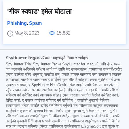
'गीक स्क्वाड' इमेल घोटाला
Phishing
,
Spam
May 8, 2023
15,882
SpyHunter नि:शुल्क परीक्षण: महत्त्वपूर्ण नियम र सर्तहरू
SpyHunter Trial SpyHunter Pro वा SpyHunter for Mac को लागि हो र यसमा
एक पटकको ७-दिनको परीक्षण अवधिको लागि धेरै उपकरणहरू (प्रमोशनल सामग्री/खरीद
पृष्ठमा उल्लेख गरिए अनुसार) समावेश छन्, जसले व्यापक मालवेयर पत्ता लगाउने र हटाउने
कार्यक्षमता, मालवेयर खतराहरूबाट तपाईंको प्रणालीलाई सक्रिय रूपमा सुरक्षित गर्न उच्च-
प्रदर्शन गार्डहरू, र SpyHunter HelpDesk मार्फत हाम्रो प्राविधिक समर्थन टोलीमा
पहुँच प्रदान गर्दछ। परीक्षण अवधिमा तपाईंलाई अग्रिम शुल्क लगाइने छैन, यद्यपि परीक्षण
सक्रिय गर्न क्रेडिट कार्ड आवश्यक पर्दछ। (यस प्रस्ताव अन्तर्गत प्रिपेड क्रेडिट कार्ड,
डेबिट कार्ड, र उपहार कार्डहरू स्वीकार गर्न सकिँदैन।) तपाईंको भुक्तानी विधिको
आवश्यकता भनेको तपाईंले खरिद गर्ने निर्णय गर्नुभयो भने परीक्षणबाट सशुल्क सदस्यतामा
तपाईंको संक्रमणको क्रममा निरन्तर, निर्बाध सुरक्षा सुरक्षा सुनिश्चित गर्न मद्दत गर्नु हो।
परीक्षणको समयमा तपाईंको भुक्तानी विधिमा अग्रिम भुक्तानी रकम चार्ज गरिने छैन, यद्यपि
तपाईंको भुक्तानी विधि मान्य छ भनी प्रमाणित गर्न प्राधिकरण अनुरोधहरू तपाईंको वित्तीय
संस्थामा पठाउन सकिन्छ (त्यस्ता प्राधिकरण सबमिशनहरू EnigmaSoft द्वारा शुल्क वा