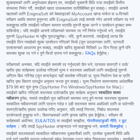
शुल्कहरूको लागि अनुरोधहरू होइनन् तर, तपाईंको भुक्तानी विधि र/वा तपाईंको वित्तीय
संस्थामा निर्भर गर्दै, तपाईंको खाता उपलब्धतामा प्रतिबिम्बित हुन सक्छ)। तपाईंले आफ्नो
खाताको लागि EnigmaSoft को वेबसाइटको MyAccount खण्ड मार्फत वा ७-दिनको
परीक्षण अवधि समाप्त हुनुभन्दा अघि EnigmaSoft लाई सम्पर्क गरेर आफ्नो परीक्षण रद्द गर्न
सक्नुहुन्छ ताकि तपाईंको परीक्षण समाप्त भएपछि तुरुन्तै शुल्क लाग्ने र प्रशोधन हुनबाट बच्न
सकियोस्। यदि तपाईंले आफ्नो परीक्षणको समयमा रद्द गर्ने निर्णय गर्नुभयो भने, तपाईंले
तुरुन्तै SpyHunter मा पहुँच गुमाउनुहुनेछ। यदि, कुनै कारणले, तपाईंलाई लाग्छ कि
तपाईंले लिन नचाहेको शुल्क प्रशोधन गरिएको थियो (जुन उदाहरणका लागि, प्रणाली
प्रशासनको आधारमा हुन सक्छ), तपाईंले खरिद शुल्कको मितिको ३० दिन भित्र कुनै पनि
समयमा शुल्क रद्द गर्न र पूर्ण फिर्ता प्राप्त गर्न सक्नुहुन्छ।
FAQs
हेर्नुहोस्।
परीक्षणको अन्त्यमा, यदि तपाईंले समयमै रद्द गर्नुभएको छैन भने, प्रस्ताव सामग्री र दर्ता/
खरीद पृष्ठ सर्तहरूमा उल्लेख गरिएको मूल्य र सदस्यता अवधिको लागि तपाईंलाई तुरुन्तै
अग्रिम बिल गरिनेछ (जुन सन्दर्भद्वारा यहाँ समावेश गरिएको छ; मूल्य निर्धारण देश वा प्रति
खरिद पृष्ठ विवरण प्रवर्द्धन अनुसार फरक हुन सक्छ)। मूल्य निर्धारण सामान्यतया अर्धवार्षिक
$79.98
बाट सुरु हुन्छ (SpyHunter Pro Windows/SpyHunter for Mac)।
तपाईंको खरिद गरिएको सदस्यता दर्ता/खरीद पृष्ठ सर्तहरू अनुसार
स्वचालित रूपमा
नवीकरण
हुनेछ, जसले तपाईंको मूल खरिदको समयमा लागू हुने मानक सदस्यता शुल्कमा
स्वचालित नवीकरणको लागि प्रदान गर्दछ र उही सदस्यता समय अवधिको लागि वा पदोन्नति
सामग्री/खरीद पृष्ठमा उल्लेख गरिए अनुसार, यदि तपाईं निरन्तर, निर्बाध सदस्यता
प्रयोगकर्ता हुनुहुन्छ भने। विवरणहरूको लागि कृपया खरिद पृष्ठ हेर्नुहोस्। परीक्षण यी
सर्तहरूको अधीनमा,
EULA/TOS
मा तपाईंको सम्झौता,
गोपनीयता/कुकी नीति
, र
छुट
सर्तहरू
। यदि तपाईं SpyHunter अनइन्स्टल गर्न चाहनुहुन्छ भने,
कसरी सिक्नुहोस्
।
तपाईंको सदस्यताको स्वचालित नवीकरणमा भुक्तानीको लागि, प्रत्येक भुक्तानी मिति अघि
दर्ता गर्दा तपाईंले प्रदान गर्नुभएको इमेल ठेगानामा एउटा इमेल रिमाइन्डर पठाइनेछ। तपाईंको