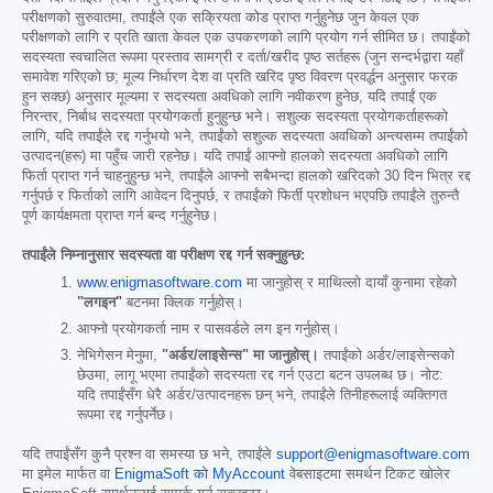
परीक्षणको सुरुवातमा, तपाईंले एक सक्रियता कोड प्राप्त गर्नुहुनेछ जुन केवल एक
परीक्षणको लागि र प्रति खाता केवल एक उपकरणको लागि प्रयोग गर्न सीमित छ। तपाईंको
सदस्यता स्वचालित रूपमा प्रस्ताव सामग्री र दर्ता/खरीद पृष्ठ सर्तहरू (जुन सन्दर्भद्वारा यहाँ
समावेश गरिएको छ; मूल्य निर्धारण देश वा प्रति खरिद पृष्ठ विवरण प्रवर्द्धन अनुसार फरक
हुन सक्छ) अनुसार मूल्यमा र सदस्यता अवधिको लागि नवीकरण हुनेछ, यदि तपाईं एक
निरन्तर, निर्बाध सदस्यता प्रयोगकर्ता हुनुहुन्छ भने। सशुल्क सदस्यता प्रयोगकर्ताहरूको
लागि, यदि तपाईंले रद्द गर्नुभयो भने, तपाईंको सशुल्क सदस्यता अवधिको अन्त्यसम्म तपाईंको
उत्पादन(हरू) मा पहुँच जारी रहनेछ। यदि तपाईं आफ्नो हालको सदस्यता अवधिको लागि
फिर्ता प्राप्त गर्न चाहनुहुन्छ भने, तपाईंले आफ्नो सबैभन्दा हालको खरिदको 30 दिन भित्र रद्द
गर्नुपर्छ र फिर्ताको लागि आवेदन दिनुपर्छ, र तपाईंको फिर्ती प्रशोधन भएपछि तपाईंले तुरुन्तै
पूर्ण कार्यक्षमता प्राप्त गर्न बन्द गर्नुहुनेछ।
तपाईंले निम्नानुसार सदस्यता वा परीक्षण रद्द गर्न सक्नुहुन्छ:
www.enigmasoftware.com
मा जानुहोस् र माथिल्लो दायाँ कुनामा रहेको
"लगइन"
बटनमा क्लिक गर्नुहोस्।
आफ्नो प्रयोगकर्ता नाम र पासवर्डले लग इन गर्नुहोस्।
नेभिगेसन मेनुमा,
"अर्डर/लाइसेन्स" मा जानुहोस्।
तपाईंको अर्डर/लाइसेन्सको
छेउमा, लागू भएमा तपाईंको सदस्यता रद्द गर्न एउटा बटन उपलब्ध छ। नोट:
यदि तपाईंसँग धेरै अर्डर/उत्पादनहरू छन् भने, तपाईंले तिनीहरूलाई व्यक्तिगत
रूपमा रद्द गर्नुपर्नेछ।
यदि तपाईंसँग कुनै प्रश्न वा समस्या छ भने, तपाईंले
support@enigmasoftware.com
मा इमेल मार्फत वा
EnigmaSoft को MyAccount
वेबसाइटमा समर्थन टिकट खोलेर