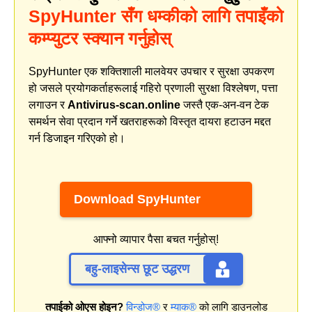
SpyHunter सँग धम्कीको लागि तपाइँको
कम्प्युटर स्क्यान गर्नुहोस्
SpyHunter एक शक्तिशाली मालवेयर उपचार र सुरक्षा उपकरण
हो जसले प्रयोगकर्ताहरूलाई गहिरो प्रणाली सुरक्षा विश्लेषण, पत्ता
लगाउन र
Antivirus-scan.online
जस्तै एक-अन-वन टेक
समर्थन सेवा प्रदान गर्ने खतराहरूको विस्तृत दायरा हटाउन मद्दत
गर्न डिजाइन गरिएको हो।
Download SpyHunter
आफ्नो व्यापार पैसा बचत गर्नुहोस्!
बहु-लाइसेन्स छूट उद्धरण
तपाईको ओएस होइन?
विन्डोज®
र
म्याक®
को लागि डाउनलोड