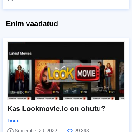
Enim vaadatud
Kas Lookmovie.io on ohutu?
Issue
September 29, 2022
29,393