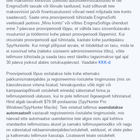
teie makseviisi kehtivust (sellised autoriseerimistaotlused ei ole
EnigmaSofti tasude või lõivude taotlused, kuid sõltuvalt teie
makseviisist ja/või finantsasutusest võivad need mõjutada teie konto
saadavust). Saate oma prooviperioodi tühistada EnigmaSofti
veebisaidi jaotises „Minu konto“ või võttes EnigmaSoftiga ühendust
enne 7-päevase prooviperioodi lõppu, et vältida tasu sissenõutavaks
muutumist ja töötlemist kohe pärast prooviperioodi lõppemist. Kui
otsustate prooviperioodi ajal tühistada, kaotate kohe juurdepääsu
SpyHunterile. Kui mingil põhjusel arvate, et töödeldud on tasu, mida te
ei soovinud teha (näiteks süsteemi administreerimise tõttu), võite
tellimuse tühistada ja saada tasu eest täieliku tagasimakse igal ajal
30 päeva jooksul alates ostukuupäevast. Vaadake
KKK-d
.
Prooviperioodi lõpus esitatakse teile kohe ettemaks
pakkumismaterjalides ja registreerimis-/ostulehe tingimustes (mis on
käesolevasse viitena lisatud; hinnakujundus võib riigiti või
kampaaniapõhiselt ostulehelt erineda) sätestatud hinna ja
tellimusperioodi ulatuses, kui te pole tellimust õigeaegselt tühistanud.
Hind algab tavaliselt
$79.98
poolaastas (SpyHunter Pro
Windows/SpyHunter Macile). Teie ostetud tellimus
uuendatakse
automaatselt
vastavalt registreerimis-/ostulehe tingimustele, mis
näevad ette automaatse uuendamise teie algse ostu ajal kehtiva
standardse tellimustasu alusel ja samaks tellimusperioodiks või nagu
on sätestatud reklaamimaterjalides/ostulehelt, eeldusel, et olete pidev
ja katkematu tellimuse kasutaja. Lisateavet leiate ostulehelt.