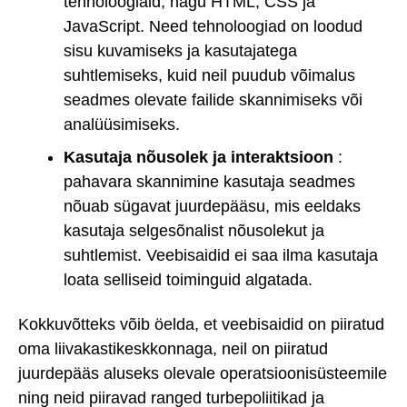
tehnoloogiaid, nagu HTML, CSS ja
JavaScript. Need tehnoloogiad on loodud
sisu kuvamiseks ja kasutajatega
suhtlemiseks, kuid neil puudub võimalus
seadmes olevate failide skannimiseks või
analüüsimiseks.
Kasutaja nõusolek ja interaktsioon
:
pahavara skannimine kasutaja seadmes
nõuab sügavat juurdepääsu, mis eeldaks
kasutaja selgesõnalist nõusolekut ja
suhtlemist. Veebisaidid ei saa ilma kasutaja
loata selliseid toiminguid algatada.
Kokkuvõtteks võib öelda, et veebisaidid on piiratud
oma liivakastikeskkonnaga, neil on piiratud
juurdepääs aluseks olevale operatsioonisüsteemile
ning neid piiravad ranged turbepoliitikad ja