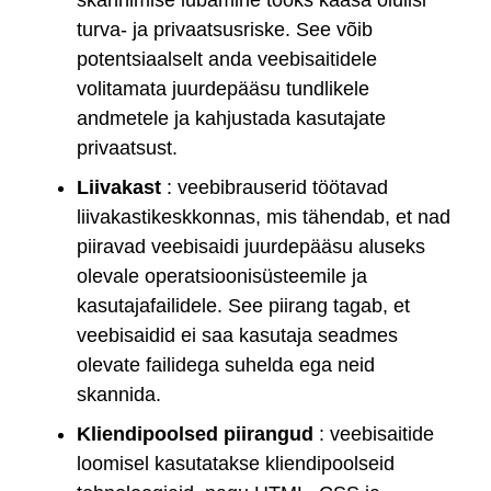
turva- ja privaatsusriske. See võib
potentsiaalselt anda veebisaitidele
volitamata juurdepääsu tundlikele
andmetele ja kahjustada kasutajate
privaatsust.
Liivakast
: veebibrauserid töötavad
liivakastikeskkonnas, mis tähendab, et nad
piiravad veebisaidi juurdepääsu aluseks
olevale operatsioonisüsteemile ja
kasutajafailidele. See piirang tagab, et
veebisaidid ei saa kasutaja seadmes
olevate failidega suhelda ega neid
skannida.
Kliendipoolsed piirangud
: veebisaitide
loomisel kasutatakse kliendipoolseid