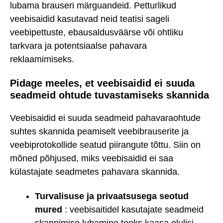
lubama brauseri märguandeid. Petturlikud
veebisaidid kasutavad neid teatisi sageli
veebipettuste, ebausaldusväärse või ohtliku
tarkvara ja potentsiaalse pahavara
reklaamimiseks.
Pidage meeles, et veebisaidid ei suuda
seadmeid ohtude tuvastamiseks skannida
Veebisaidid ei suuda seadmeid pahavaraohtude
suhtes skannida peamiselt veebibrauserite ja
veebiprotokollide seatud piirangute tõttu. Siin on
mõned põhjused, miks veebisaidid ei saa
külastajate seadmetes pahavara skannida.
Turvalisuse ja privaatsusega seotud
mured
: veebisaitidel kasutajate seadmeid
skannimise lubamine tooks kaasa olulisi