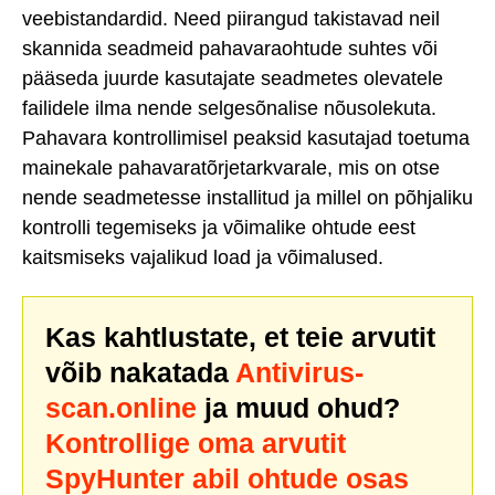
veebistandardid. Need piirangud takistavad neil
skannida seadmeid pahavaraohtude suhtes või
pääseda juurde kasutajate seadmetes olevatele
failidele ilma nende selgesõnalise nõusolekuta.
Pahavara kontrollimisel peaksid kasutajad toetuma
mainekale pahavaratõrjetarkvarale, mis on otse
nende seadmetesse installitud ja millel on põhjaliku
kontrolli tegemiseks ja võimalike ohtude eest
kaitsmiseks vajalikud load ja võimalused.
Kas kahtlustate, et teie arvutit
võib nakatada
Antivirus-
scan.online
ja muud ohud?
Kontrollige oma arvutit
SpyHunter abil ohtude osas