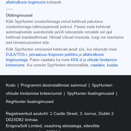
allahindluste tingimuste
kohaselt.
------
Üldtingimused
Kõik SpyHunteri soodushinnaga ostud kehtivad pakutava
soodushinnaga tellimusperioodi jooksul. Pärast seda kehtivad
automaatsetele uuendustele ja/või tulevastele ostudele sel ajal
kehtivad standardhinnad. Hinnad võivad muutuda, kuigi me teavitame
teid hinnamuutustest ette.
Kõik SpyHunteri versioonid kehtivad ainult siis, kui nõustute meie
EULA/TOS-i
,
privaatsus-/küpsiste poliitika
ja
allahindluste
tingimustega
. Palun vaadake ka meie
KKK-d
ja
ohtude hindamise
kriteeriume
. Kui soovite SpyHunteri desinstallida,
vaadake, kuidas
.
Kodu
Programmi desinstallimise sammud
SpyHunteri
ohtude hindamise kriteeriumid
SpyHunter lisatingimused
RegHunter lisatingimused
Registreeritud asukoht: 1 Castle Street, 3. korrus, Dublin 2
D02XD82 Iirimaa.
EnigmaSoft Limited, osaühing aktsiatega, ettevõtte