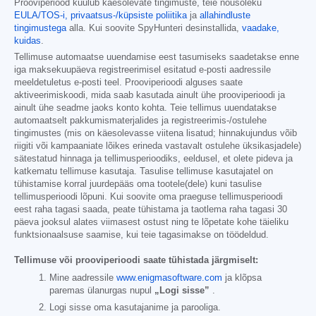
Prooviperiood kuulub käesolevate tingimuste, teie nõusoleku
EULA/TOS-i,
privaatsus-/küpsiste poliitika
ja
allahindluste
tingimustega
alla. Kui soovite SpyHunteri desinstallida,
vaadake,
kuidas
.
Tellimuse automaatse uuendamise eest tasumiseks saadetakse enne
iga maksekuupäeva registreerimisel esitatud e-posti aadressile
meeldetuletus e-posti teel. Prooviperioodi alguses saate
aktiveerimiskoodi, mida saab kasutada ainult ühe prooviperioodi ja
ainult ühe seadme jaoks konto kohta. Teie tellimus uuendatakse
automaatselt pakkumismaterjalides ja registreerimis-/ostulehe
tingimustes (mis on käesolevasse viitena lisatud; hinnakujundus võib
riigiti või kampaaniate lõikes erineda vastavalt ostulehe üksikasjadele)
sätestatud hinnaga ja tellimusperioodiks, eeldusel, et olete pideva ja
katkematu tellimuse kasutaja. Tasulise tellimuse kasutajatel on
tühistamise korral juurdepääs oma tootele(dele) kuni tasulise
tellimusperioodi lõpuni. Kui soovite oma praeguse tellimusperioodi
eest raha tagasi saada, peate tühistama ja taotlema raha tagasi 30
päeva jooksul alates viimasest ostust ning te lõpetate kohe täieliku
funktsionaalsuse saamise, kui teie tagasimakse on töödeldud.
Tellimuse või prooviperioodi saate tühistada järgmiselt:
Mine aadressile
www.enigmasoftware.com
ja klõpsa
paremas ülanurgas nupul
„Logi sisse”
.
Logi sisse oma kasutajanime ja parooliga.