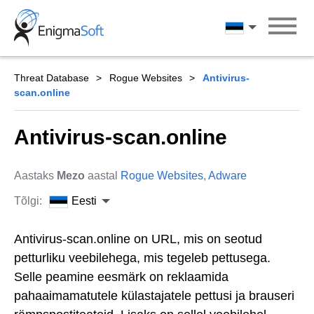
Skip
to
Eesti
content
Threat Database
Rogue Websites
Antivirus-
scan.online
Antivirus-scan.online
Aastaks
Mezo
aastal
Rogue Websites
,
Adware
Tõlgi:
Eesti
Antivirus-scan.online on URL, mis on seotud
petturliku veebilehega, mis tegeleb pettusega.
Selle peamine eesmärk on reklaamida
pahaaimamatutele külastajatele pettusi ja brauseri