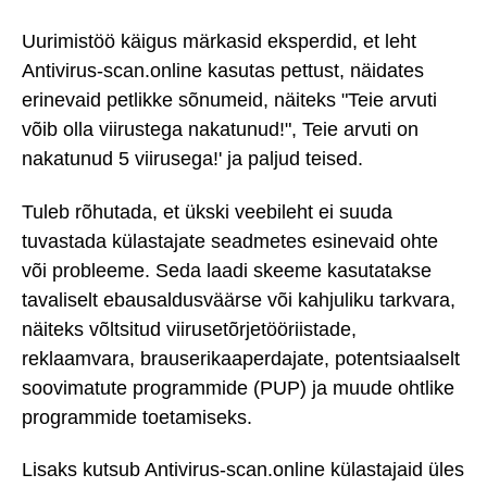
Uurimistöö käigus märkasid eksperdid, et leht
Antivirus-scan.online kasutas pettust, näidates
erinevaid petlikke sõnumeid, näiteks "Teie arvuti
võib olla viirustega nakatunud!", Teie arvuti on
nakatunud 5 viirusega!' ja paljud teised.
Tuleb rõhutada, et ükski veebileht ei suuda
tuvastada külastajate seadmetes esinevaid ohte
või probleeme. Seda laadi skeeme kasutatakse
tavaliselt ebausaldusväärse või kahjuliku tarkvara,
näiteks võltsitud viirusetõrjetööriistade,
reklaamvara, brauserikaaperdajate, potentsiaalselt
soovimatute programmide (PUP) ja muude ohtlike
programmide toetamiseks.
Lisaks kutsub Antivirus-scan.online külastajaid üles