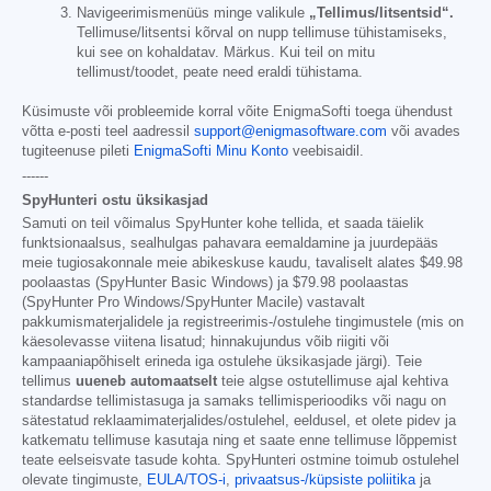
Navigeerimismenüüs minge valikule
„Tellimus/litsentsid“.
Tellimuse/litsentsi kõrval on nupp tellimuse tühistamiseks,
kui see on kohaldatav. Märkus. Kui teil on mitu
tellimust/toodet, peate need eraldi tühistama.
Küsimuste või probleemide korral võite EnigmaSofti toega ühendust
võtta e-posti teel aadressil
support@enigmasoftware.com
või avades
tugiteenuse pileti
EnigmaSofti Minu Konto
veebisaidil.
------
SpyHunteri ostu üksikasjad
Samuti on teil võimalus SpyHunter kohe tellida, et saada täielik
funktsionaalsus, sealhulgas pahavara eemaldamine ja juurdepääs
meie tugiosakonnale meie abikeskuse kaudu, tavaliselt alates
$49.98
poolaastas (SpyHunter Basic Windows) ja
$79.98
poolaastas
(SpyHunter Pro Windows/SpyHunter Macile) vastavalt
pakkumismaterjalidele ja registreerimis-/ostulehe tingimustele (mis on
käesolevasse viitena lisatud; hinnakujundus võib riigiti või
kampaaniapõhiselt erineda iga ostulehe üksikasjade järgi). Teie
tellimus
uueneb automaatselt
teie algse ostutellimuse ajal kehtiva
standardse tellimistasuga ja samaks tellimisperioodiks või nagu on
sätestatud reklaamimaterjalides/ostulehel, eeldusel, et olete pidev ja
katkematu tellimuse kasutaja ning et saate enne tellimuse lõppemist
teate eelseisvate tasude kohta. SpyHunteri ostmine toimub ostulehel
olevate tingimuste,
EULA/TOS-i
,
privaatsus-/küpsiste poliitika
ja