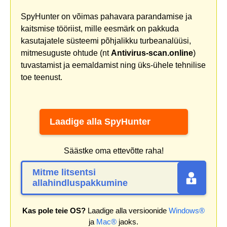
SpyHunter on võimas pahavara parandamise ja
kaitsmise tööriist, mille eesmärk on pakkuda
kasutajatele süsteemi põhjalikku turbeanalüüsi,
mitmesuguste ohtude (nt
Antivirus-scan.online
)
tuvastamist ja eemaldamist ning üks-ühele tehnilise
toe teenust.
Laadige alla SpyHunter
Säästke oma ettevõtte raha!
Mitme litsentsi
allahindluspakkumine
Kas pole teie OS?
Laadige alla versioonide
Windows®
ja
Mac®
jaoks.