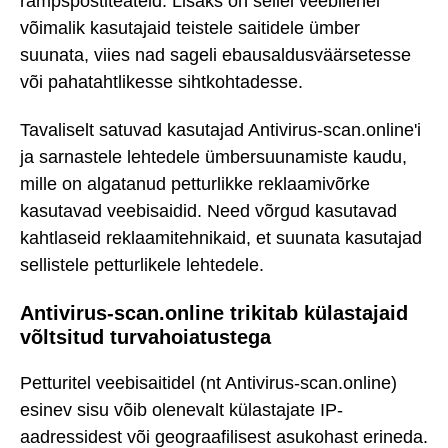
rämpspostiteateid. Lisaks on sellel veebilehel
võimalik kasutajaid teistele saitidele ümber
suunata, viies nad sageli ebausaldusväärsetesse
või pahatahtlikesse sihtkohtadesse.
Tavaliselt satuvad kasutajad Antivirus-scan.online'i
ja sarnastele lehtedele ümbersuunamiste kaudu,
mille on algatanud petturlikke reklaamivõrke
kasutavad veebisaidid. Need võrgud kasutavad
kahtlaseid reklaamitehnikaid, et suunata kasutajad
sellistele petturlikele lehtedele.
Antivirus-scan.online trikitab külastajaid
võltsitud turvahoiatustega
Petturitel veebisaitidel (nt Antivirus-scan.online)
esinev sisu võib olenevalt külastajate IP-
aadressidest või geograafilisest asukohast erineda.