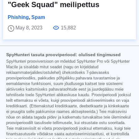
"Geek Squad" meilipettus
Phishing
,
Spam
May 8, 2023
15,882
SpyHunteri tasuta prooviperiood: olulised tingimused
SpyHunteri prooviversioon on mõeldud SpyHunter Pro või SpyHunter
Macile ja sisaldab mitut seadet (nagu on kirjeldatud
reklaammaterjalides/ostulehel) ühekordseks 7-päevaseks
prooviperioodiks, pakkudes põhjalikku pahavara tuvastamise ja
eemaldamise funktsiooni, suure jõudlusega kaitset teie süsteemi
aktiivseks kaitsmiseks pahavaraohtude eest ja juurdepääsu meie
tehnilisele toele SpyHunteri abikeskuse kaudu. Prooviperioodi jooksul
teilt ettemaksu ei võeta, kuigi prooviperioodi aktiveerimiseks on vaja
krediitkaarti. (Ettemakstud krediitkaarte, deebetkaarte ja kinkekaarte
ei pruugita selle pakkumise raames aktsepteerida.) Teie makseviisi
nõue on aidata tagada pidev ja katkematu turvakaitse teie üleminekul
prooviperioodilt tasulisele tellimusele, kui otsustate ostu sooritada.
Teie makseviisilt ei võeta prooviperioodi jooksul ettemaksu, kuigi teie
finantsasutusele võidakse saata autoriseerimistaotlusi, et kontrollida