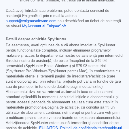
multe comenzi/produse, va trebui să le anulați individual.
Dacă aveți întrebări sau probleme, puteți contacta serviciul de
asistență EnigmaSoft prin e-mail la adresa
support@enigmasoftware.com
sau deschizând un tichet de asistență
pe site-ul
MyAccount al EnigmaSoft
.
------
Detalii despre achiziția SpyHunter
De asemenea, aveți opțiunea de a vă abona imediat la SpyHunter
pentru funcționalitate completă, inclusiv eliminarea programelor
malware și acces la departamentul nostru de asistență prin intermediul
Biroului nostru de asistență, de obicei începând de la
$49.98
semestrial (SpyHunter Basic Windows) și
$79.98
semestrial
(SpyHunter Pro Windows/SpyHunter pentru Mac), în conformitate cu
materialele ofertei și termenii paginii de înregistrare/achiziție (care
sunt încorporați aici prin referință; prețurile pot varia în funcție de țară
sau de promoție, în funcție de detaliile paginii de achiziție).
Abonamentul dvs. se va
reînnoi automat
la taxa de abonament
standard aplicabilă la momentul achiziției inițiale a abonamentului și
pentru aceeași perioadă de abonament sau așa cum este stabilit în
materialele promoționale/pagina de achiziție, cu condiția să fiți un
utilizator de abonament continuu, neîntrerupt și pentru care veți primi
o notificare privind taxele viitoare înainte de expirarea abonamentului.
Achiziționarea SpyHunter este supusă termenilor și condițiilor de pe
pagina de achiziție,
EULA/TOS
,
Politicii de confidențialitate/cookie-uri