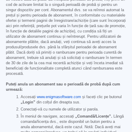
cod de activare limitat la o singură perioadă de probă și pentru un
singur dispozitiv per cont. Abonamentul dvs. se va reînnoi automat la
prețul și pentru perioada de abonament, în conformitate cu materialele
ofertei și termenii paginii de înregistrare/achiziție (care sunt încorporați
aici prin referință; prețurile pot varia în funcție de țară sau de promoție,
în funcție de detaliile paginii de achiziție), cu condiția să fiți un
utilizator de abonament continuu și neîntrerupt. Pentru utilizatorii de
abonamente plătite, dacă anulați, veți continua să aveți acces la
produsul/produsele dvs. până la sfârșitul perioadei de abonament
plătit. Dacă doriți să primiți o rambursare pentru perioada curentă de
abonament, trebuie să anulați și să solicitați o rambursare în termen
de 30 de zile de la cea mai recentă achiziție și veți înceta imediat să
beneficiați de funcționalitate completă atunci când rambursarea este
procesată.
Puteți anula un abonament sau o perioadă de probă după cum
urmează:
Accesați
www.enigmasoftware.com
și faceți clic pe butonul
„Login”
din colțul din dreapta sus.
Conectați-vă cu numele de utilizator și parola.
În meniul de navigare, accesați
„Comandă/Licențe”.
Lângă
comanda/licența dvs., este disponibil un buton pentru a
anula abonamentul, dacă este cazul. Notă: Dacă aveți mai