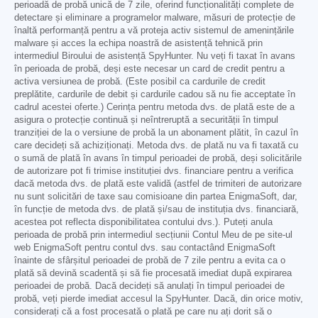
perioadă de probă unică de 7 zile, oferind funcționalități complete de
detectare și eliminare a programelor malware, măsuri de protecție de
înaltă performanță pentru a vă proteja activ sistemul de amenințările
malware și acces la echipa noastră de asistență tehnică prin
intermediul Biroului de asistență SpyHunter. Nu veți fi taxat în avans
în perioada de probă, deși este necesar un card de credit pentru a
activa versiunea de probă. (Este posibil ca cardurile de credit
preplătite, cardurile de debit și cardurile cadou să nu fie acceptate în
cadrul acestei oferte.) Cerința pentru metoda dvs. de plată este de a
asigura o protecție continuă și neîntreruptă a securității în timpul
tranziției de la o versiune de probă la un abonament plătit, în cazul în
care decideți să achiziționați. Metoda dvs. de plată nu va fi taxată cu
o sumă de plată în avans în timpul perioadei de probă, deși solicitările
de autorizare pot fi trimise instituției dvs. financiare pentru a verifica
dacă metoda dvs. de plată este validă (astfel de trimiteri de autorizare
nu sunt solicitări de taxe sau comisioane din partea EnigmaSoft, dar,
în funcție de metoda dvs. de plată și/sau de instituția dvs. financiară,
acestea pot reflecta disponibilitatea contului dvs.). Puteți anula
perioada de probă prin intermediul secțiunii Contul Meu de pe site-ul
web EnigmaSoft pentru contul dvs. sau contactând EnigmaSoft
înainte de sfârșitul perioadei de probă de 7 zile pentru a evita ca o
plată să devină scadentă și să fie procesată imediat după expirarea
perioadei de probă. Dacă decideți să anulați în timpul perioadei de
probă, veți pierde imediat accesul la SpyHunter. Dacă, din orice motiv,
considerați că a fost procesată o plată pe care nu ați dorit să o