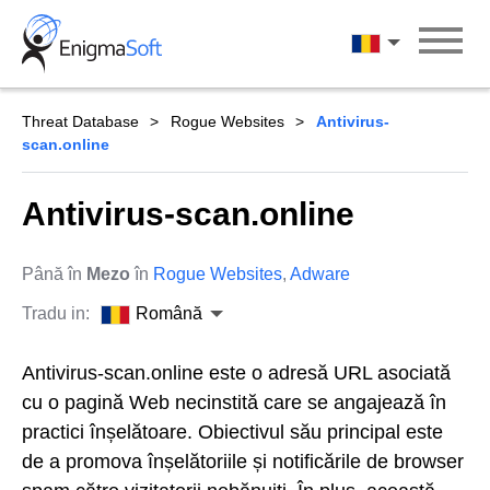
Skip
to
Română
content
Threat Database
Rogue Websites
Antivirus-
scan.online
Antivirus-scan.online
Până în
Mezo
în
Rogue Websites
,
Adware
Tradu in:
Română
Antivirus-scan.online este o adresă URL asociată
cu o pagină Web necinstită care se angajează în
practici înșelătoare. Obiectivul său principal este
de a promova înșelătoriile și notificările de browser