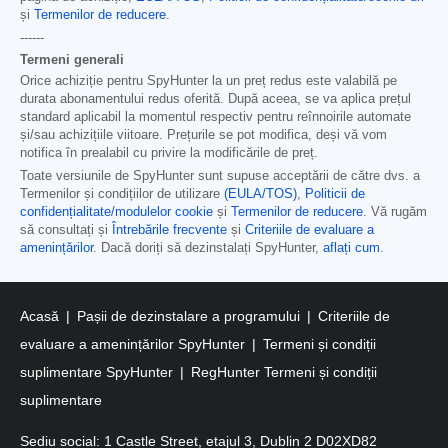
și
Termenilor de reducere
.
------
Termeni generali
Orice achiziție pentru SpyHunter la un preț redus este valabilă pe
durata abonamentului redus oferită. După aceea, se va aplica prețul
standard aplicabil la momentul respectiv pentru reînnoirile automate
și/sau achizițiile viitoare. Prețurile se pot modifica, deși vă vom
notifica în prealabil cu privire la modificările de preț.
Toate versiunile de SpyHunter sunt supuse acceptării de către dvs. a
Termenilor și condițiilor de utilizare
(EULA/TOS)
,
Politicii de
confidențialitate/modulelor cookie
și
Termenilor de reducere
. Vă rugăm
să consultați și
Întrebările frecvente
și
Criteriile de evaluare a
amenințărilor
. Dacă doriți să dezinstalați SpyHunter,
aflați cum
.
Acasă
Pașii de dezinstalare a programului
Criteriile de
evaluare a amenințărilor SpyHunter
Termeni și condiții
suplimentare SpyHunter
RegHunter Termeni și condiții
suplimentare
Sediu social: 1 Castle Street, etajul 3, Dublin 2 D02XD82