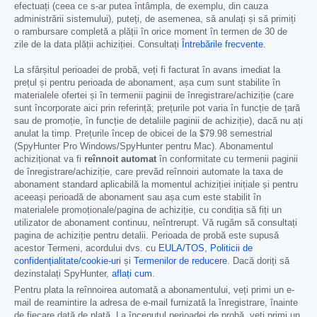
efectuați (ceea ce s-ar putea întâmpla, de exemplu, din cauza
administrării sistemului), puteți, de asemenea, să anulați și să primiți
o rambursare completă a plății în orice moment în termen de 30 de
zile de la data plății achiziției. Consultați
Întrebările frecvente
.
La sfârșitul perioadei de probă, veți fi facturat în avans imediat la
prețul și pentru perioada de abonament, așa cum sunt stabilite în
materialele ofertei și în termenii paginii de înregistrare/achiziție (care
sunt încorporate aici prin referință; prețurile pot varia în funcție de țară
sau de promoție, în funcție de detaliile paginii de achiziție), dacă nu ați
anulat la timp. Prețurile încep de obicei de la
$79.98
semestrial
(SpyHunter Pro Windows/SpyHunter pentru Mac). Abonamentul
achiziționat va fi
reînnoit automat
în conformitate cu termenii paginii
de înregistrare/achiziție, care prevăd reînnoiri automate la taxa de
abonament standard aplicabilă la momentul achiziției inițiale și pentru
aceeași perioadă de abonament sau așa cum este stabilit în
materialele promoționale/pagina de achiziție, cu condiția să fiți un
utilizator de abonament continuu, neîntrerupt. Vă rugăm să consultați
pagina de achiziție pentru detalii. Perioada de probă este supusă
acestor Termeni, acordului dvs. cu
EULA/TOS
,
Politicii de
confidențialitate/cookie-uri
și
Termenilor de reducere
. Dacă doriți să
dezinstalați SpyHunter,
aflați cum
.
Pentru plata la reînnoirea automată a abonamentului, veți primi un e-
mail de reamintire la adresa de e-mail furnizată la înregistrare, înainte
de fiecare dată de plată. La începutul perioadei de probă, veți primi un