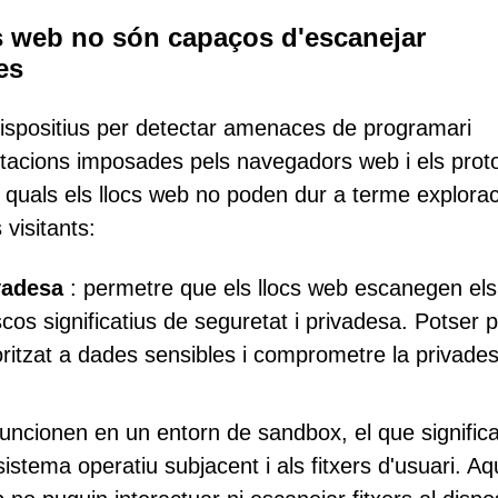
s web no són capaços d'escanejar
es
dispositius per detectar amenaces de programari
mitacions imposades pels navegadors web i els prot
 quals els llocs web no poden dur a terme explora
 visitants:
vadesa
: permetre que els llocs web escanegen els
scos significatius de seguretat i privadesa. Potser 
oritzat a dades sensibles i comprometre la privade
uncionen en un entorn de sandbox, el que signific
 sistema operatiu subjacent i als fitxers d'usuari. A