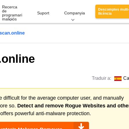
Recerca
Descomptes multi
de
Suport
Companyia
llicència
programari
maliciós
-scan.online
.online
Traduir a:
Ca
 difficult for the average computer user, and manually
more so.
Detect and remove
Rogue Websites
and othe
ffers powerful anti-malware protection.