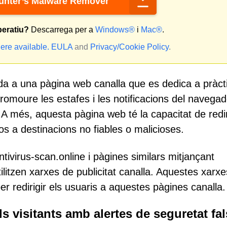
nter’s Malware Remover
peratiu?
Descarrega per a
Windows®
i
Mac®
.
ere available.
EULA
and
Privacy/Cookie Policy
.
da a una pàgina web canalla que es dedica a pràct
romoure les estafes i les notificacions del navega
 A més, aquesta pàgina web té la capacitat de redir
-los a destinacions no fiables o malicioses.
ivirus-scan.online i pàgines similars mitjançant
ilitzen xarxes de publicitat canalla. Aquestes xarxe
per redirigir els usuaris a aquestes pàgines canalla.
s visitants amb alertes de seguretat fa