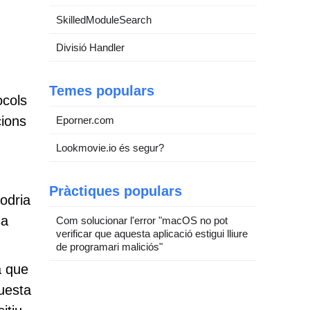
SkilledModuleSearch
Divisió Handler
Temes populars
ocols
cions
Eporner.com
Lookmovie.io és segur?
Pràctiques populars
podria
sa
Com solucionar l'error "macOS no pot
verificar que aquesta aplicació estigui lliure
de programari maliciós"
a que
questa