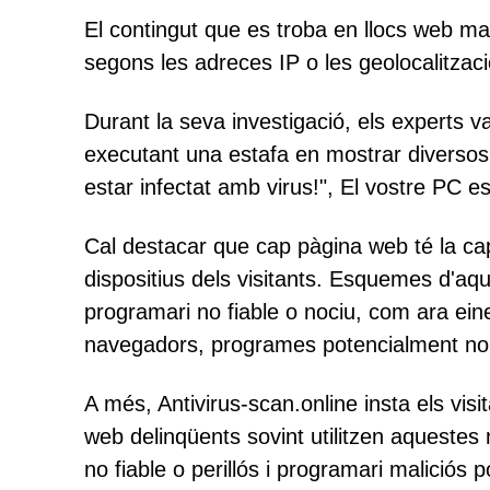
El contingut que es troba en llocs web mal
segons les adreces IP o les geolocalitzaci
Durant la seva investigació, els experts v
executant una estafa en mostrar diverso
estar infectat amb virus!", El vostre PC es
Cal destacar que cap pàgina web té la ca
dispositius dels visitants. Esquemes d'aqu
programari no fiable o nociu, com ara ein
navegadors, programes potencialment no d
A més, Antivirus-scan.online insta els visit
web delinqüents sovint utilitzen aquestes 
no fiable o perillós i programari maliciós p