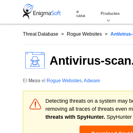
Skip
to
a
Productes
casa
content
Threat Database
Rogue Websites
Antivirus
Antivirus-scan
El
Mezo
el
Rogue Websites
,
Adware
Detecting threats on a system may be
removing all traces of threats even 
threats with SpyHunter.
SpyHunter o