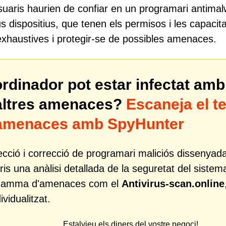
usuaris haurien de confiar en un programari antima
us dispositius, que tenen els permisos i les capacit
exhaustives i protegir-se de possibles amenaces.
ordinador pot estar infectat amb
altres amenaces?
Escaneja el t
r amenaces amb SpyHunter
cció i correcció de programari maliciós dissenyad
ris una anàlisi detallada de la seguretat del sistem
lia gamma d'amenaces com el
Antivirus-scan.online
vidualitzat.
Estalvieu els diners del vostre negoci!