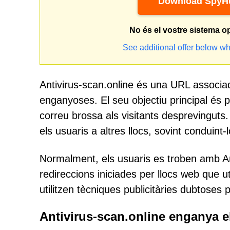
Download SpyHu
No és el vostre sistema o
See additional offer below wh
Antivirus-scan.online és una URL associa
enganyoses. El seu objectiu principal és p
correu brossa als visitants desprevinguts.
els usuaris a altres llocs, sovint conduint
Normalment, els usuaris es troben amb Ant
redireccions iniciades per llocs web que ut
utilitzen tècniques publicitàries dubtoses 
Antivirus-scan.online enganya el