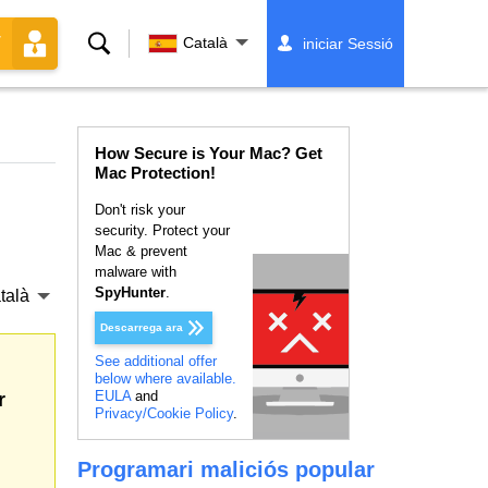
-
Cerca
Català
iniciar Sessió
How Secure is Your Mac? Get
Mac Protection!
Don't risk your
security. Protect your
Mac & prevent
malware with
SpyHunter
.
talà
Descarrega ara
See additional offer
below where available.
EULA
and
r
Privacy/Cookie Policy
.
Programari maliciós popular