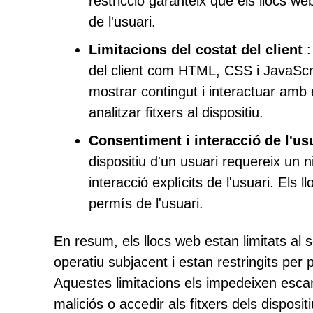
restricció garanteix que els llocs web
de l'usuari.
Limitacions del costat del client
:
del client com HTML, CSS i JavaScr
mostrar contingut i interactuar amb 
analitzar fitxers al dispositiu.
Consentiment i interacció de l'us
dispositiu d'un usuari requereix un n
interacció explícits de l'usuari. Els
permís de l'usuari.
En resum, els llocs web estan limitats al 
operatiu subjacent i estan restringits per 
Aquestes limitacions els impedeixen esca
maliciós o accedir als fitxers dels disposi