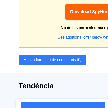
Download SpyHun
No és el vostre sistema o
See additional offer below wh
Mostra formulari de comentaris (0)
Tendència