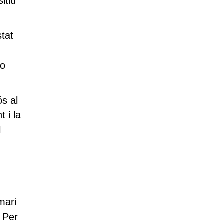
itiu
stat
 o
ós al
 i la
l
mari
. Per