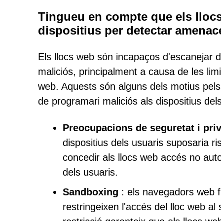
Tingueu en compte que els lloc
dispositius per detectar amenac
Els llocs web són incapaços d'escanejar 
maliciós, principalment a causa de les li
web. Aquests són alguns dels motius pels
de programari maliciós als dispositius dels
Preocupacions de seguretat i pri
dispositius dels usuaris suposaria ri
concedir als llocs web accés no aut
dels usuaris.
Sandboxing
: els navegadors web f
restringeixen l'accés del lloc web al