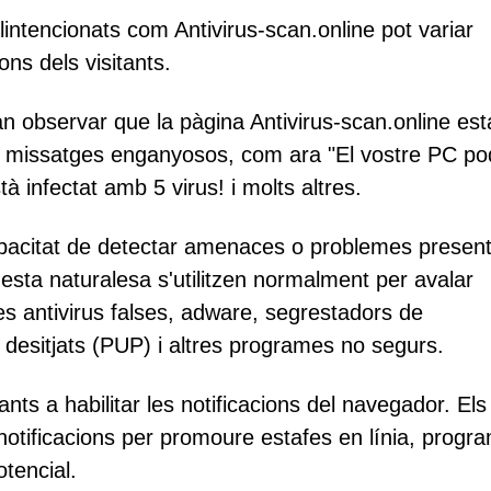
intencionats com Antivirus-scan.online pot variar
ons dels visitants.
an observar que la pàgina Antivirus-scan.online es
s missatges enganyosos, com ara "El vostre PC po
tà infectat amb 5 virus! i molts altres.
pacitat de detectar amenaces o problemes present
esta naturalesa s'utilitzen normalment per avalar
es antivirus falses, adware, segrestadors de
esitjats (PUP) i altres programes no segurs.
ants a habilitar les notificacions del navegador. Els 
notificacions per promoure estafes en línia, progra
otencial.