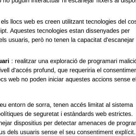
 no puguin interactuar ni escanejar fitxers al dispos
 els llocs web es creen utilitzant tecnologies del co
ipt. Aquestes tecnologies estan dissenyades per
els usuaris, però no tenen la capacitat d'escanejar
uari
: realitzar una exploració de programari malici
ivell d'accés profund, que requeriria el consentiment
 llocs web no poden iniciar aquestes accions sense e
seu entorn de sorra, tenen accés limitat al sistema
polítiques de seguretat i estàndards web estrictes.
nejar dispositius per detectar amenaces de progra
tius dels usuaris sense el seu consentiment explícit