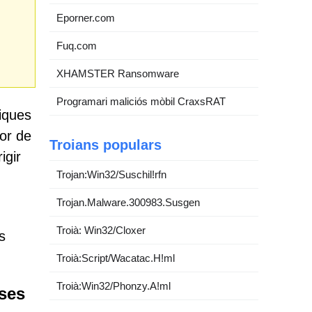
Eporner.com
Fuq.com
XHAMSTER Ransomware
Programari maliciós mòbil CraxsRAT
iques
dor de
Troians populars
igir
Trojan:Win32/Suschil!rfn
Trojan.Malware.300983.Susgen
Troià: Win32/Cloxer
s
Troià:Script/Wacatac.H!ml
Troià:Win32/Phonzy.A!ml
lses