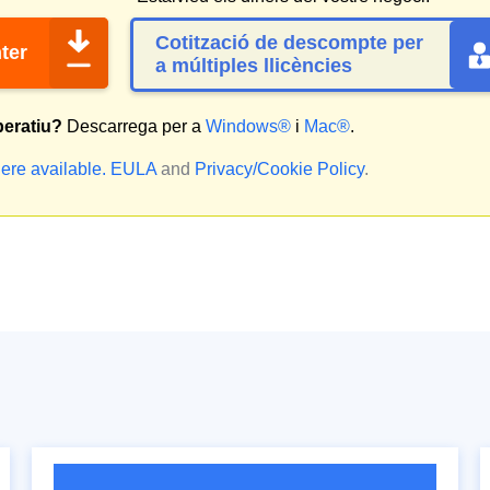
Cotització de descompte per
ter
a múltiples llicències
peratiu?
Descarrega per a
Windows®
i
Mac®
.
ere available.
EULA
and
Privacy/Cookie Policy
.