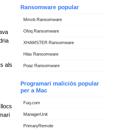
Ransomware popular
Mmvb Ransomware
Ofoq Ransomware
tava
dria
XHAMSTER Ransomware
Hlas Ransomware
s als
Poaz Ransomware
Programari maliciós popular
per a Mac
Fuq.com
llocs
ManagerUnit
mari
PrimaryRemote