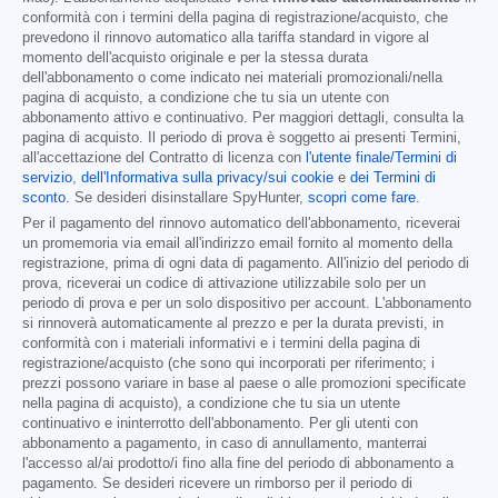
conformità con i termini della pagina di registrazione/acquisto, che
prevedono il rinnovo automatico alla tariffa standard in vigore al
momento dell'acquisto originale e per la stessa durata
dell'abbonamento o come indicato nei materiali promozionali/nella
pagina di acquisto, a condizione che tu sia un utente con
abbonamento attivo e continuativo. Per maggiori dettagli, consulta la
pagina di acquisto. Il periodo di prova è soggetto ai presenti Termini,
all'accettazione del Contratto di licenza con
l'utente finale/Termini di
servizio
,
dell'Informativa sulla privacy/sui cookie
e
dei Termini di
sconto
. Se desideri disinstallare SpyHunter,
scopri come fare
.
Per il pagamento del rinnovo automatico dell'abbonamento, riceverai
un promemoria via email all'indirizzo email fornito al momento della
registrazione, prima di ogni data di pagamento. All'inizio del periodo di
prova, riceverai un codice di attivazione utilizzabile solo per un
periodo di prova e per un solo dispositivo per account. L'abbonamento
si rinnoverà automaticamente al prezzo e per la durata previsti, in
conformità con i materiali informativi e i termini della pagina di
registrazione/acquisto (che sono qui incorporati per riferimento; i
prezzi possono variare in base al paese o alle promozioni specificate
nella pagina di acquisto), a condizione che tu sia un utente
continuativo e ininterrotto dell'abbonamento. Per gli utenti con
abbonamento a pagamento, in caso di annullamento, manterrai
l'accesso al/ai prodotto/i fino alla fine del periodo di abbonamento a
pagamento. Se desideri ricevere un rimborso per il periodo di