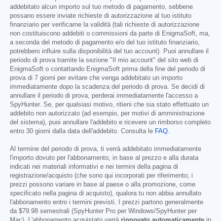
addebitato alcun importo sul tuo metodo di pagamento, sebbene
possano essere inviate richieste di autorizzazione al tuo istituto
finanziario per verificarne la validità (tali richieste di autorizzazione
non costituiscono addebiti o commissioni da parte di EnigmaSoft, ma,
a seconda del metodo di pagamento e/o del tuo istituto finanziario,
potrebbero influire sulla disponibilità del tuo account). Puoi annullare il
periodo di prova tramite la sezione "Il mio account" del sito web di
EnigmaSoft o contattando EnigmaSoft prima della fine del periodo di
prova di 7 giorni per evitare che venga addebitato un importo
immediatamente dopo la scadenza del periodo di prova. Se decidi di
annullare il periodo di prova, perderai immediatamente l'accesso a
SpyHunter. Se, per qualsiasi motivo, ritieni che sia stato effettuato un
addebito non autorizzato (ad esempio, per motivi di amministrazione
del sistema), puoi annullare l'addebito e ricevere un rimborso completo
entro 30 giorni dalla data dell'addebito. Consulta le
FAQ
.
Al termine del periodo di prova, ti verrà addebitato immediatamente
l'importo dovuto per l'abbonamento, in base al prezzo e alla durata
indicati nei materiali informativi e nei termini della pagina di
registrazione/acquisto (che sono qui incorporati per riferimento; i
prezzi possono variare in base al paese o alla promozione, come
specificato nella pagina di acquisto), qualora tu non abbia annullato
l'abbonamento entro i termini previsti. I prezzi partono generalmente
da
$79.98
semestrali (SpyHunter Pro per Windows/SpyHunter per
Mac). L'abbonamento acquistato verrà
rinnovato automaticamente
in