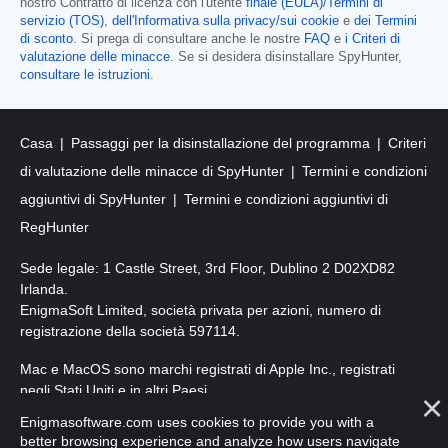
nostro Contratto di licenza con l'utente
finale (EULA)/Termini di
servizio (TOS)
,
dell'Informativa sulla privacy/sui cookie
e
dei Termini
di sconto
. Si prega di consultare anche le nostre
FAQ
e
i Criteri di
valutazione delle minacce
. Se si desidera disinstallare SpyHunter,
consultare le istruzioni
.
Casa
Passaggi per la disinstallazione del programma
Criteri
di valutazione delle minacce di SpyHunter
Termini e condizioni
aggiuntivi di SpyHunter
Termini e condizioni aggiuntivi di
RegHunter
Sede legale: 1 Castle Street, 3rd Floor, Dublino 2 D02XD82
Irlanda.
EnigmaSoft Limited, società privata per azioni, numero di
registrazione della società 597114.
Mac e MacOS sono marchi registrati di Apple Inc., registrati
negli Stati Uniti e in altri Paesi.
Enigmasoftware.com uses cookies to provide you with a
Copyright 2016-2026. EnigmaSoft Ltd. Tutti i diritti riservati.
better browsing experience and analyze how users navigate