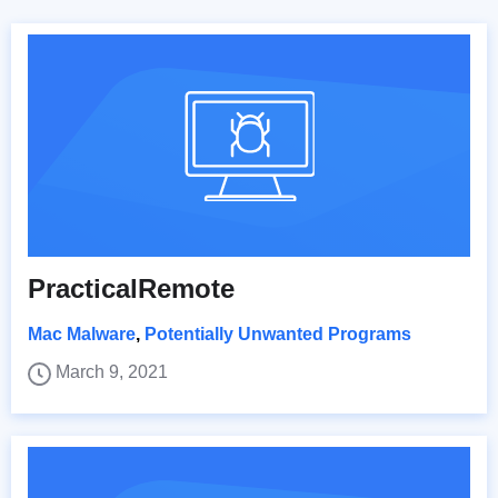
PracticalRemote
Mac Malware
,
Potentially Unwanted Programs
March 9, 2021