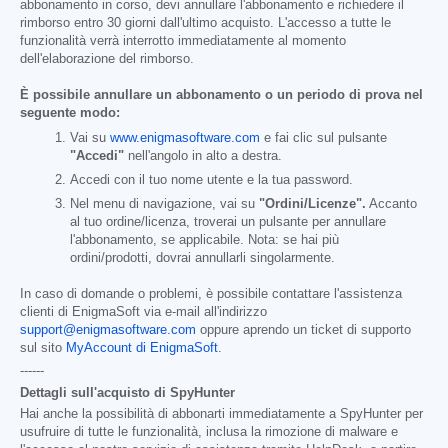
abbonamento in corso, devi annullare l'abbonamento e richiedere il
rimborso entro 30 giorni dall'ultimo acquisto. L'accesso a tutte le
funzionalità verrà interrotto immediatamente al momento
dell'elaborazione del rimborso.
È possibile annullare un abbonamento o un periodo di prova nel
seguente modo:
Vai su
www.enigmasoftware.com
e fai clic sul pulsante
"Accedi"
nell'angolo in alto a destra.
Accedi con il tuo nome utente e la tua password.
Nel menu di navigazione, vai su
"Ordini/Licenze".
Accanto
al tuo ordine/licenza, troverai un pulsante per annullare
l'abbonamento, se applicabile. Nota: se hai più
ordini/prodotti, dovrai annullarli singolarmente.
In caso di domande o problemi, è possibile contattare l'assistenza
clienti di EnigmaSoft via e-mail all'indirizzo
support@enigmasoftware.com
oppure aprendo un ticket di supporto
sul sito
MyAccount di EnigmaSoft
.
------
Dettagli sull'acquisto di SpyHunter
Hai anche la possibilità di abbonarti immediatamente a SpyHunter per
usufruire di tutte le funzionalità, inclusa la rimozione di malware e