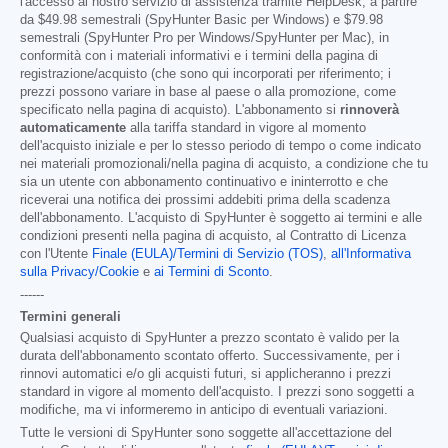
l'accesso al nostro servizio di assistenza tramite HelpDesk, a partire
da
$49.98
semestrali (SpyHunter Basic per Windows) e
$79.98
semestrali (SpyHunter Pro per Windows/SpyHunter per Mac), in
conformità con i materiali informativi e i termini della pagina di
registrazione/acquisto (che sono qui incorporati per riferimento; i
prezzi possono variare in base al paese o alla promozione, come
specificato nella pagina di acquisto). L'abbonamento si
rinnoverà
automaticamente
alla tariffa standard in vigore al momento
dell'acquisto iniziale e per lo stesso periodo di tempo o come indicato
nei materiali promozionali/nella pagina di acquisto, a condizione che tu
sia un utente con abbonamento continuativo e ininterrotto e che
riceverai una notifica dei prossimi addebiti prima della scadenza
dell'abbonamento. L'acquisto di SpyHunter è soggetto ai termini e alle
condizioni presenti nella pagina di acquisto, al Contratto di Licenza
con l'Utente
Finale (EULA)/Termini di Servizio (TOS)
,
all'Informativa
sulla Privacy/Cookie
e
ai Termini di Sconto
.
------
Termini generali
Qualsiasi acquisto di SpyHunter a prezzo scontato è valido per la
durata dell'abbonamento scontato offerto. Successivamente, per i
rinnovi automatici e/o gli acquisti futuri, si applicheranno i prezzi
standard in vigore al momento dell'acquisto. I prezzi sono soggetti a
modifiche, ma vi informeremo in anticipo di eventuali variazioni.
Tutte le versioni di SpyHunter sono soggette all'accettazione del