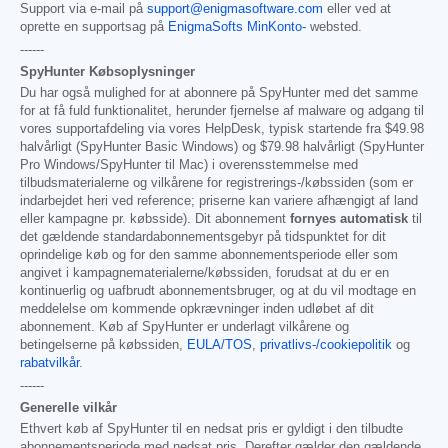
Support via e-mail på
support@enigmasoftware.com
eller ved at
oprette en supportsag på
EnigmaSofts MinKonto-
websted.
------
SpyHunter Købsoplysninger
Du har også mulighed for at abonnere på SpyHunter med det samme
for at få fuld funktionalitet, herunder fjernelse af malware og adgang til
vores supportafdeling via vores HelpDesk, typisk startende fra
$49.98
halvårligt (SpyHunter Basic Windows) og
$79.98
halvårligt (SpyHunter
Pro Windows/SpyHunter til Mac) i overensstemmelse med
tilbudsmaterialerne og vilkårene for registrerings-/købssiden (som er
indarbejdet heri ved reference; priserne kan variere afhængigt af land
eller kampagne pr. købsside). Dit abonnement
fornyes automatisk
til
det gældende standardabonnementsgebyr på tidspunktet for dit
oprindelige køb og for den samme abonnementsperiode eller som
angivet i kampagnematerialerne/købssiden, forudsat at du er en
kontinuerlig og uafbrudt abonnementsbruger, og at du vil modtage en
meddelelse om kommende opkrævninger inden udløbet af dit
abonnement. Køb af SpyHunter er underlagt vilkårene og
betingelserne på købssiden,
EULA/TOS
,
privatlivs-/cookiepolitik
og
rabatvilkår
.
------
Generelle vilkår
Ethvert køb af SpyHunter til en nedsat pris er gyldigt i den tilbudte
abonnementsperiode med nedsat pris. Derefter gælder den gældende