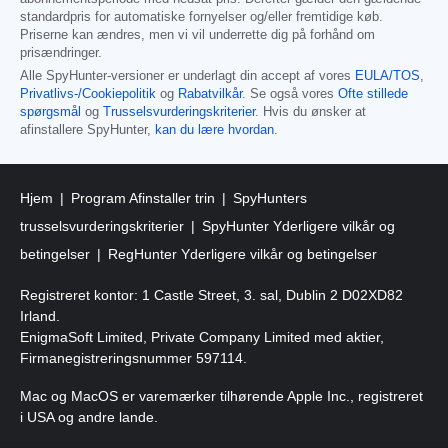
standardpris for automatiske fornyelser og/eller fremtidige køb.
Priserne kan ændres, men vi vil underrette dig på forhånd om
prisændringer.
Alle SpyHunter-versioner er underlagt din accept af vores
EULA/TOS
,
Privatlivs-/Cookiepolitik
og
Rabatvilkår
. Se også vores
Ofte stillede
spørgsmål
og
Trusselsvurderingskriterier
. Hvis du ønsker at
afinstallere SpyHunter,
kan du lære hvordan
.
Hjem
Program Afinstaller trin
SpyHunters
trusselsvurderingskriterier
SpyHunter Yderligere vilkår og
betingelser
RegHunter Yderligere vilkår og betingelser
Registreret kontor: 1 Castle Street, 3. sal, Dublin 2 D02XD82
Irland.
EnigmaSoft Limited, Private Company Limited med aktier,
Firmanegistreringsnummer 597114.
Mac og MacOS er varemærker tilhørende Apple Inc., registreret
i USA og andre lande.