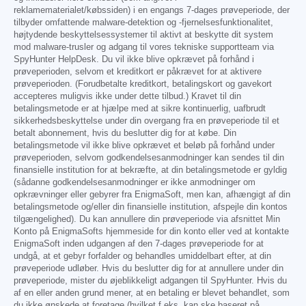
reklamematerialet/købssiden) i en engangs 7-dages prøveperiode, der
tilbyder omfattende malware-detektion og -fjernelsesfunktionalitet,
højtydende beskyttelsessystemer til aktivt at beskytte dit system
mod malware-trusler og adgang til vores tekniske supportteam via
SpyHunter HelpDesk. Du vil ikke blive opkrævet på forhånd i
prøveperioden, selvom et kreditkort er påkrævet for at aktivere
prøveperioden. (Forudbetalte kreditkort, betalingskort og gavekort
accepteres muligvis ikke under dette tilbud.) Kravet til din
betalingsmetode er at hjælpe med at sikre kontinuerlig, uafbrudt
sikkerhedsbeskyttelse under din overgang fra en prøveperiode til et
betalt abonnement, hvis du beslutter dig for at købe. Din
betalingsmetode vil ikke blive opkrævet et beløb på forhånd under
prøveperioden, selvom godkendelsesanmodninger kan sendes til din
finansielle institution for at bekræfte, at din betalingsmetode er gyldig
(sådanne godkendelsesanmodninger er ikke anmodninger om
opkrævninger eller gebyrer fra EnigmaSoft, men kan, afhængigt af din
betalingsmetode og/eller din finansielle institution, afspejle din kontos
tilgængelighed). Du kan annullere din prøveperiode via afsnittet Min
Konto på EnigmaSofts hjemmeside for din konto eller ved at kontakte
EnigmaSoft inden udgangen af den 7-dages prøveperiode for at
undgå, at et gebyr forfalder og behandles umiddelbart efter, at din
prøveperiode udløber. Hvis du beslutter dig for at annullere under din
prøveperiode, mister du øjeblikkeligt adgangen til SpyHunter. Hvis du
af en eller anden grund mener, at en betaling er blevet behandlet, som
du ikke ønskede at foretage (hvilket f.eks. kan ske baseret på