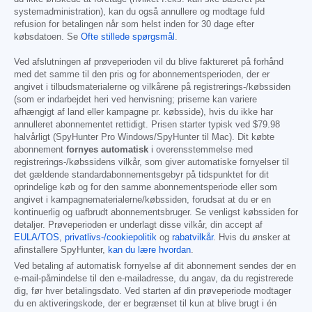
systemadministration), kan du også annullere og modtage fuld
refusion for betalingen når som helst inden for 30 dage efter
købsdatoen. Se
Ofte stillede spørgsmål
.
Ved afslutningen af prøveperioden vil du blive faktureret på forhånd
med det samme til den pris og for abonnementsperioden, der er
angivet i tilbudsmaterialerne og vilkårene på registrerings-/købssiden
(som er indarbejdet heri ved henvisning; priserne kan variere
afhængigt af land eller kampagne pr. købsside), hvis du ikke har
annulleret abonnementet rettidigt. Prisen starter typisk ved
$79.98
halvårligt (SpyHunter Pro Windows/SpyHunter til Mac). Dit købte
abonnement
fornyes automatisk
i overensstemmelse med
registrerings-/købssidens vilkår, som giver automatiske fornyelser til
det gældende standardabonnementsgebyr på tidspunktet for dit
oprindelige køb og for den samme abonnementsperiode eller som
angivet i kampagnematerialerne/købssiden, forudsat at du er en
kontinuerlig og uafbrudt abonnementsbruger. Se venligst købssiden for
detaljer. Prøveperioden er underlagt disse vilkår, din accept af
EULA/TOS
,
privatlivs-/cookiepolitik
og
rabatvilkår
. Hvis du ønsker at
afinstallere SpyHunter,
kan du lære hvordan
.
Ved betaling af automatisk fornyelse af dit abonnement sendes der en
e-mail-påmindelse til den e-mailadresse, du angav, da du registrerede
dig, før hver betalingsdato. Ved starten af din prøveperiode modtager
du en aktiveringskode, der er begrænset til kun at blive brugt i én