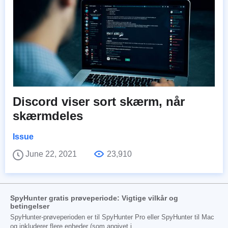
Discord viser sort skærm, når
skærmdeles
Issue
June 22, 2021
23,910
SpyHunter gratis prøveperiode: Vigtige vilkår og
betingelser
SpyHunter-prøveperioden er til SpyHunter Pro eller SpyHunter til Mac
og inkluderer flere enheder (som angivet i