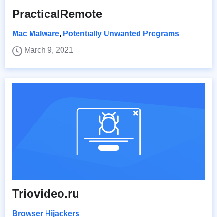
PracticalRemote
Mac Malware
,
Potentially Unwanted Programs
March 9, 2021
Triovideo.ru
Browser Hijackers