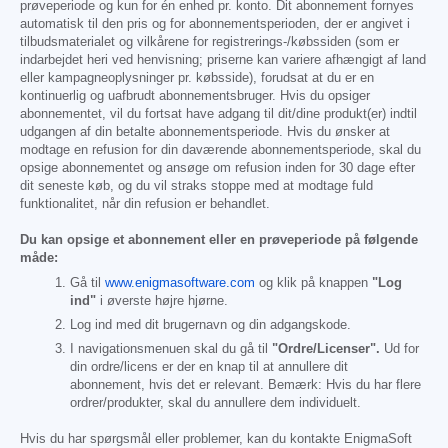
prøveperiode og kun for én enhed pr. konto. Dit abonnement fornyes
automatisk til den pris og for abonnementsperioden, der er angivet i
tilbudsmaterialet og vilkårene for registrerings-/købssiden (som er
indarbejdet heri ved henvisning; priserne kan variere afhængigt af land
eller kampagneoplysninger pr. købsside), forudsat at du er en
kontinuerlig og uafbrudt abonnementsbruger. Hvis du opsiger
abonnementet, vil du fortsat have adgang til dit/dine produkt(er) indtil
udgangen af din betalte abonnementsperiode. Hvis du ønsker at
modtage en refusion for din daværende abonnementsperiode, skal du
opsige abonnementet og ansøge om refusion inden for 30 dage efter
dit seneste køb, og du vil straks stoppe med at modtage fuld
funktionalitet, når din refusion er behandlet.
Du kan opsige et abonnement eller en prøveperiode på følgende
måde:
Gå til
www.enigmasoftware.com
og klik på knappen
"Log
ind"
i øverste højre hjørne.
Log ind med dit brugernavn og din adgangskode.
I navigationsmenuen skal du gå til
"Ordre/Licenser".
Ud for
din ordre/licens er der en knap til at annullere dit
abonnement, hvis det er relevant. Bemærk: Hvis du har flere
ordrer/produkter, skal du annullere dem individuelt.
Hvis du har spørgsmål eller problemer, kan du kontakte EnigmaSoft