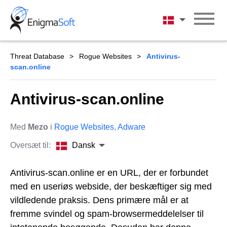
Skip
to
Dansk
content
Threat Database
Rogue Websites
Antivirus-
scan.online
Antivirus-scan.online
Med
Mezo
i
Rogue Websites
,
Adware
Oversæt til:
Dansk
Antivirus-scan.online er en URL, der er forbundet
med en useriøs webside, der beskæftiger sig med
vildledende praksis. Dens primære mål er at
fremme svindel og spam-browsermeddelelser til