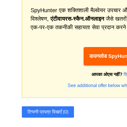
SpyHunter एक शक्तिशाली मैलवेयर उपचार और स
विश्लेषण,
एंटीवायरस-स्कैन.ऑनलाइन
जैसे खतरों
एक-पर-एक तकनीकी सहायता सेवा प्रदान करने म
डाउनलोड SpyHun
आपका ओएस नहीं?
ख
See additional offer below wh
टिप्पणी प्रपत्र दिखाएँ (0)