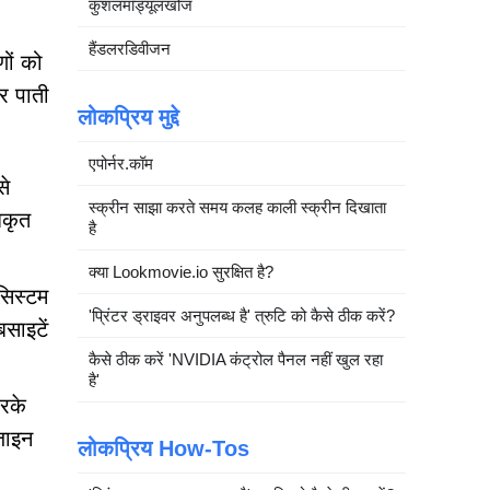
कुशलमॉड्यूलखोज
हैंडलरडिवीजन
णों को
कर पाती
लोकप्रिय मुद्दे
एपोर्नर.कॉम
से
स्क्रीन साझा करते समय कलह काली स्क्रीन दिखाता
िकृत
है
क्या Lookmovie.io सुरक्षित है?
 सिस्टम
'प्रिंटर ड्राइवर अनुपलब्ध है' त्रुटि को कैसे ठीक करें?
साइटें
कैसे ठीक करें 'NVIDIA कंट्रोल पैनल नहीं खुल रहा
है'
रके
़ाइन
लोकप्रिय How-Tos