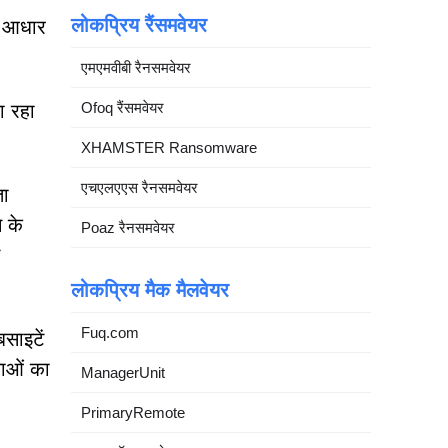
लोकप्रिय रैंसमवेयर
े आधार
एमएमवीबी रैनसमवेयर
Ofoq रैंसमवेयर
ा रहा
XHAMSTER Ransomware
एचएलएएस रैनसमवेयर
ता
 के
Poaz रैनसमवेयर
लोकप्रिय मैक मैलवेयर
Fuq.com
साइटें
नाओं का
ManagerUnit
PrimaryRemote