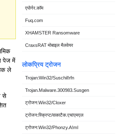
एपोर्नर.कॉम
Fuq.com
XHAMSTER Ransomware
CraxsRAT मोबाइल मैलवेयर
ाथमिक
पेज में
लोकप्रिय ट्रोजन
 तक ले
Trojan:Win32/Suschil!rfn
Trojan.Malware.300983.Susgen
 से
ट्रोजन:Win32/Cloxer
शित
ट्रोजन:स्क्रिप्ट/वाकाटैक.एच!एमएल
ट्रोजन:Win32/Phonzy.A!ml