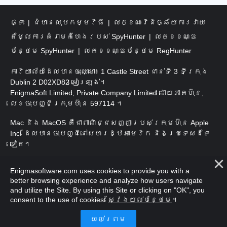
ផ្ទះ
ជំហានលុបកម្មវិធី
លក្ខណៈវិនិច្ឆ័យការវាយ
តម្លៃការគំរាមកំហែងរបស់ SpyHunter
លក្ខខណ្ឌ
បន្ថែម SpyHunter
លក្ខខណ្ឌបន្ថែម RegHunter
ការិយាល័យដែលបានចុះឈ្មោះ៖ 1 Castle Street ជាន់ទី 3 ទីក្រុង
Dublin 2 D02XD82 អៀរឡង់។
EnigmaSoft Limited, Private Company Limited ដោយភាគហ៊ុន,
លេខចុះបញ្ជីក្រុមហ៊ុន 597114 ។
Mac និង MacOS គឺជាពាណិជ្ជសញ្ញារបស់ក្រុមហ៊ុន Apple
Inc. ដែលបានចុះបញ្ជីនៅសហរដ្ឋអាមេរិក និងប្រទេសដទៃ
ទៀត។
រក្សាសិទ្ធិ 2016-2026 ។ EnigmaSoft Ltd. រក្សាសិទ្ធិ
Enigmasoftware.com uses cookies to provide you with a
គ្រប់យ៉ាង។
better browsing experience and analyze how users navigate
and utilize the Site. By using this Site or clicking on "OK", you
consent to the use of cookies.
ស្វែងយល់បន្ថែម
។