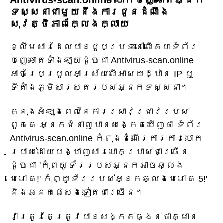
ទស្សនាជាមួយនឹងការជូនដំណឹង
សុវត្ថិភាពក្លែងក្លាយ
ខ្លឹមសារដែលបានជួបប្រទះនៅលើគេហទំព័រ
បញ្ឆោតទាំងឡាយដូចជា Antivirus-scan.online
អាចប្រែប្រួលអាស្រ័យលើអាសយដ្ឋាន IP ឬ
ទីតាំងភូមិសាស្ត្ររបស់អ្នកទស្សនា។
ក្នុងអំឡុងពេលនៃការស្រាវជ្រាវរបស់
ពួកគេ អ្នកជំនាញបានសង្កេតឃើញថា ទំព័រ
Antivirus-scan.online កំពុងដំណើរការការបោក
ប្រាស់ដោយបង្ហាញសារបោកប្រាស់ជាច្រើន
ដូចជា 'កុំព្យូទ័ររបស់អ្នកអាចឆ្លង
មេរោគ!' កុំព្យូទ័ររបស់អ្នកឆ្លងមេរោគ 5!'
និងអ្នកផ្សេងទៀតជាច្រើន។
វាត្រូវតែត្រូវបានសង្កត់ធ្ងន់ថាគ្មាន