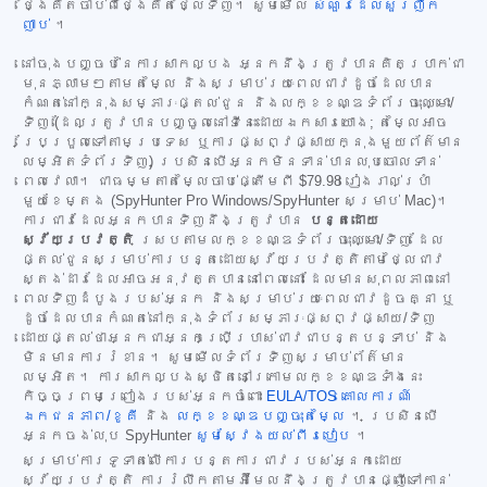
ថ្ងៃគិតចាប់ពីថ្ងៃគិតថ្លៃទិញ។ សូមមើល
សំណួរដែលសួរញឹក
ញាប់
។
នៅចុងបញ្ចប់នៃការសាកល្បង អ្នកនឹងត្រូវបានគិតប្រាក់ជា
មុនភ្លាមៗតាមតម្លៃ និងសម្រាប់រយៈពេលជាវដូចដែលបាន
កំណត់នៅក្នុងសម្ភារៈផ្តល់ជូន និងលក្ខខណ្ឌទំព័រចុះឈ្មោះ/
ទិញ (ដែលត្រូវបានបញ្ចូលនៅទីនេះដោយឯកសារយោង; តម្លៃអាច
ប្រែប្រួលទៅតាមប្រទេស ឬការផ្សព្វផ្សាយក្នុងមួយព័ត៌មាន
លម្អិតទំព័រទិញ) ប្រសិនបើអ្នកមិនទាន់បានលុបចោលទាន់
ពេលវេលា។ ជាធម្មតាតម្លៃចាប់ផ្តើមពី
$79.98
រៀងរាល់ប្រាំ
មួយខែម្តង (SpyHunter Pro Windows/SpyHunter សម្រាប់ Mac)។
ការជាវដែលអ្នកបានទិញនឹងត្រូវបាន
បន្តដោយ
ស្វ័យប្រវត្តិ
ស្របតាមលក្ខខណ្ឌទំព័រចុះឈ្មោះ/ទិញ ដែល
ផ្តល់ជូនសម្រាប់ការបន្តដោយស្វ័យប្រវត្តិតាមថ្លៃជាវ
ស្តង់ដារដែលអាចអនុវត្តបាននៅពេលនោះ ដែលមានសុពលភាពនៅ
ពេលទិញដំបូងរបស់អ្នក និងសម្រាប់រយៈពេលជាវដូចគ្នា ឬ
ដូចដែលបានកំណត់នៅក្នុងទំព័រសម្ភារៈផ្សព្វផ្សាយ/ទិញ
ដោយផ្តល់ថាអ្នកជាអ្នកប្រើប្រាស់ជាវជាបន្តបន្ទាប់ និង
មិនមានការរំខាន។ សូមមើលទំព័រទិញសម្រាប់ព័ត៌មាន
លម្អិត។ ការសាកល្បងស្ថិតនៅក្រោមលក្ខខណ្ឌទាំងនេះ
កិច្ចព្រមព្រៀងរបស់អ្នកចំពោះ
EULA/TOS
គោលការណ៍
ឯកជនភាព/ខូគី
និង
លក្ខខណ្ឌបញ្ចុះតម្លៃ
។ ប្រសិនបើ
អ្នកចង់លុប SpyHunter
សូមស្វែងយល់ពីរបៀប
។
សម្រាប់ការទូទាត់លើការបន្តការជាវរបស់អ្នកដោយ
ស្វ័យប្រវត្តិ ការរំលឹកតាមអ៊ីមែលនឹងត្រូវបានផ្ញើទៅកាន់