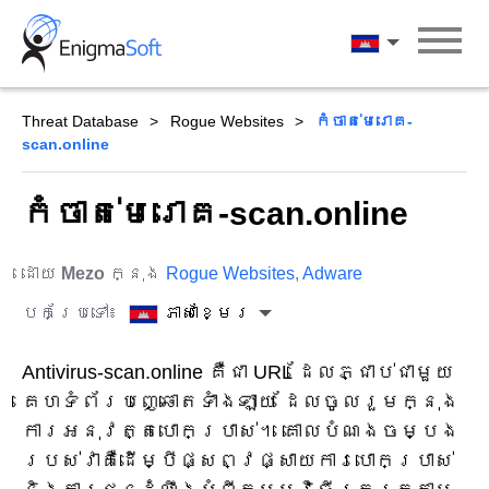
Skip
to
ភាសាខ្មែរ
content
Threat Database
Rogue Websites
កំចាត់មេរោគ-
scan.online
កំចាត់មេរោគ-scan.online
ដោយ
Mezo
ក្នុង
Rogue Websites
,
Adware
បកប្រែទៅ៖
ភាសាខ្មែរ
Antivirus-scan.online គឺជា URL ដែលភ្ជាប់ជាមួយ
គេហទំព័របញ្ឆោតទាំងឡាយ ដែលចូលរួមក្នុង
ការអនុវត្តបោកប្រាស់។ គោលបំណងចម្បង
របស់វាគឺដើម្បីផ្សព្វផ្សាយការបោកប្រាស់