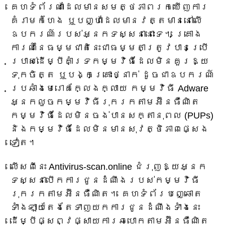
គេហទំព័រណាដែលមានសមត្ថភាពរកឃើញការ
គំរាមកំហែង ឬបញ្ហាដែលមានវត្តមាននៅលើ
ឧបករណ៍របស់អ្នកទស្សនានោះទេ។ គ្រោង
ការណ៍នៃធម្មជាតិនេះជាធម្មតាត្រូវបានប្រើ
ប្រាស់ដើម្បីគាំទ្រកម្មវិធីដែលមិនគួរឱ្យ
ទុកចិត្ត ឬបង្កគ្រោះថ្នាក់ ដូចជាឧបករណ៍
ប្រឆាំងមេរោគក្លែងក្លាយ កម្មវិធី Adware
អ្នកលួចកម្មវិធីរុករកតាមអ៊ីនធឺណិត
កម្មវិធីដែលមិនចង់បានសក្តានុពល (PUPs)
និងកម្មវិធីដែលមិនមានសុវត្ថិភាពផ្សេង
ទៀត។
លើសពីនេះ Antivirus-scan.online ជំរុញឱ្យអ្នក
ទស្សនាបើកការជូនដំណឹងរបស់កម្មវិធី
រុករកតាមអ៊ីនធឺណិត។ គេហទំព័របញ្ឆោត
ទាំងឡាយតែងតែទាញយកការជូនដំណឹងទាំងនេះ
ដើម្បីផ្សព្វផ្សាយការឆបោកតាមអ៊ីនធឺណិត