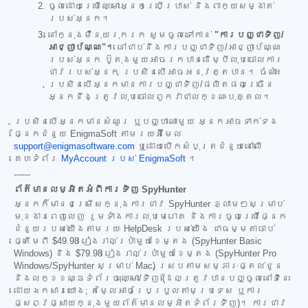
ចូលដោយប្រើឈ្មោះអ្នកប្រើប្រាស់ និងពាក្យសម្ងាត់
របស់អ្នក។
នៅក្នុងម៉ឺនុយរុករក សូមចូលទៅកាន់
"ការបញ្ជាទិញ/
អាជ្ញាប័ណ្ណ"។
នៅជាប់នឹងការបញ្ជាទិញ/អាជ្ញាប័ណ្ណ
របស់អ្នក ប៊ូតុងមួយអាចរកបានដើម្បីលុបចោលការ
ជាវរបស់អ្នក ប្រសិនបើអាចអនុវត្តបាន។ ចំណាំ៖
ប្រសិនបើអ្នកមានការបញ្ជាទិញ/ផលិតផលច្រើន
អ្នកនឹងត្រូវលុបចោលពួកវាជាលក្ខណៈបុគ្គល។
ប្រសិនបើអ្នកមានសំណួរ ឬបញ្ហាណាមួយ អ្នកអាចទាក់ទង
ផ្នែកជំនួយ EnigmaSoft តាមរយៈអ៊ីមែល
support@enigmasoftware.com
ឬដោយបើកសំបុត្រជំនួយនៅលើ
គេហទំព័រ
MyAccount របស់ EnigmaSoft
។
------
ព័ត៌មានលម្អិតអំពីការទិញ SpyHunter
អ្នកក៏មានជម្រើសក្នុងការជាវ SpyHunter ភ្លាមៗសម្រាប់
មុខងារពេញលេញ រួមទាំងការលុបមេរោគ និងការចូលប្រើផ្នែក
ជំនួយរបស់យើងតាមរយៈ HelpDesk របស់យើង ជាធម្មតាចាប់
ផ្តើមពី
$49.98
រៀងរាល់ប្រាំមួយខែម្តង (SpyHunter Basic
Windows) និង
$79.98
រៀងរាល់ប្រាំមួយខែម្តង (SpyHunter Pro
Windows/SpyHunter សម្រាប់ Mac) ស្របតាមសម្ភារៈផ្តល់ជូន
និងលក្ខខណ្ឌទំព័រចុះឈ្មោះ/ទិញ (ដែលត្រូវបានបញ្ចូលនៅទីនេះ
ដោយឯកសារយោង; តម្លៃអាចប្រែប្រួលតាមប្រទេស ឬការ
ផ្សព្វផ្សាយក្នុងមួយព័ត៌មានលម្អិតទំព័រទិញ)។ ការជាវ