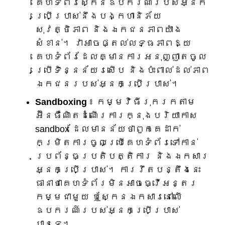
គេហទំព័រស្កេនឧបករណ៍របស់អ្នក
ប្រើប្រាស់នឹងបង្កហានិភ័យ
សុវត្ថិភាព និងឯកជនភាពយ៉ាង
សំខាន់។ វាអាចផ្តល់លទ្ធភាពឱ្យ
គេហទំព័រដែលគ្មានការអនុញ្ញាតចូល
ប្រើទិន្នន័យរសើប និងប៉ះពាល់ដល់ភាព
ឯកជនរបស់អ្នកប្រើប្រាស់។
Sandboxing
៖ កម្មវិធីរុករកតាម
អ៊ីនធឺណិតដំណើរការក្នុងបរិយាកាស
sandbox ដែលមានន័យថាពួកគេដាក់
កម្រិតការចូលប្រើគេហទំព័រទៅកាន់
ប្រព័ន្ធប្រតិបត្តិការ និងឯកសារ
អ្នកប្រើប្រាស់។ ការរឹតបន្តឹងនេះ
ធានាថាគេហទំព័រមិនអាចធ្វើអន្តរ
កម្មជាមួយ ឬស្កែនឯកសារនៅលើ
ឧបករណ៍របស់អ្នកប្រើប្រាស់
បានទេ។