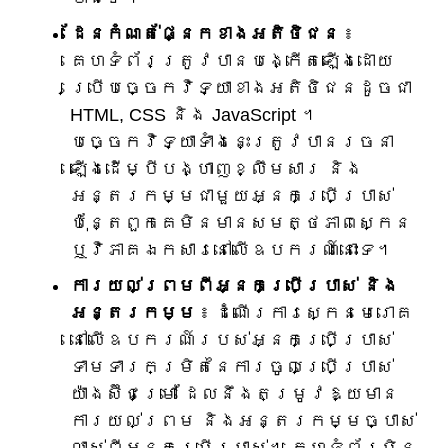
ដែនកំណត់ផ្នែកខាងអតិថិជន
៖
គេហទំព័រត្រូវបានបង្កើតឡើងដោយ
ប្រើបច្ចេកវិទ្យាខាងអតិថិជនដូចជា
HTML, CSS និង JavaScript ។
បច្ចេកវិទ្យាទាំងនេះត្រូវបានរចនា
ឡើងដើម្បីបង្ហាញខ្លឹមសារ និង
អន្តរកម្មជាមួយអ្នកប្រើប្រាស់
ប៉ុន្តែពួកគេមិនមានសមត្ថភាពស្កេន
ឬវិភាគឯកសារនៅលើឧបករណ៍នោះទេ។
ការយល់ព្រមពីអ្នកប្រើប្រាស់ និង
អន្តរកម្ម
៖ ដំណើរការស្កេនមេរោគ
នៅលើឧបករណ៍របស់អ្នកប្រើប្រាស់
ទាមទារកម្រិតនៃការចូលប្រើប្រាស់
យ៉ាងស៊ីជម្រៅ ដែលនឹងតម្រូវឱ្យមាន
ការយល់ព្រម និងអន្តរកម្មច្បាស់
លាស់ពីអ្នកប្រើប្រាស់។ គេហទំព័រមិន