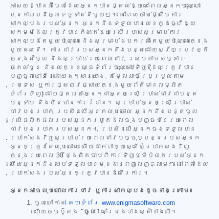
អាសយដ្ឋានអ៊ីមែលដែលអ្នកបានផ្តល់ឱ្យនៅពេលអ្នកចុះឈ្មោះ
មុនកាលបរិច្ឆេទទូទាត់នីមួយៗ។ នៅពេលចាប់ផ្តើមការ
សាកល្បងរបស់អ្នក អ្នកនឹងទទួលបានលេខកូដធ្វើឱ្យ
សកម្មដែលត្រូវបានកំណត់ឱ្យប្រើប្រាស់សម្រាប់ការ
សាកល្បងតែមួយប៉ុណ្ណោះ និងសម្រាប់ឧបករណ៍តែមួយប៉ុណ្ណោះក្នុង
មួយគណនី។ ការជាវរបស់អ្នកនឹងបន្តដោយស្វ័យប្រវត្តិ
ក្នុងតម្លៃ និងសម្រាប់រយៈពេលជាវ ស្របតាមសម្ភារៈ
ផ្តល់ជូន និងលក្ខខណ្ឌទំព័រចុះឈ្មោះ/ទិញ (ដែលត្រូវបាន
បញ្ចូលនៅទីនេះដោយឯកសារយោង; តម្លៃអាចប្រែប្រួលតាម
ប្រទេស ឬការផ្សព្វផ្សាយក្នុងមួយព័ត៌មានលម្អិត
ទំព័រទិញ) ដោយផ្តល់ថាអ្នកជាអ្នកប្រើប្រាស់ជាវជាបន្ត
បន្ទាប់ និងមិនមានការរំខាន។ សម្រាប់អ្នកប្រើប្រាស់
ជាវបង់ប្រាក់ ប្រសិនបើអ្នកលុបចោល អ្នកនឹងបន្តចូល
ប្រើផលិតផលរបស់អ្នករហូតដល់ចុងបញ្ចប់នៃរយៈពេល
ជាវបង់ប្រាក់របស់អ្នក។ ប្រសិនបើអ្នកចង់ទទួលបាន
ប្រាក់សងវិញសម្រាប់រយៈពេលជាវបច្ចុប្បន្នរបស់អ្នក
អ្នកត្រូវតែលុបចោល ហើយដាក់ពាក្យស្នើសុំប្រាក់សងវិញ
ក្នុងរយៈពេល 30 ថ្ងៃគិតចាប់ពីការទិញថ្មីបំផុតរបស់អ្នក
ហើយអ្នកនឹងឈប់ទទួលបានមុខងារពេញលេញភ្លាមៗ នៅពេលដែល
ប្រាក់សងរបស់អ្នកត្រូវបានដំណើរការ។
អ្នកអាចលុបចោលការជាវ ឬការសាកល្បងដូចខាងក្រោម៖
ចូលទៅកាន់
គេហទំព័រ www.enigmasoftware.com
ហើយចុចប៊ូតុង
"ចូល"
នៅជ្រុងខាងស្តាំខាងលើ។