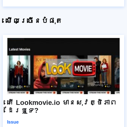
មើលច្រើនបំផុត
តើ Lookmovie.io មានសុវត្ថិភាព
ដែរឬទេ?
Issue