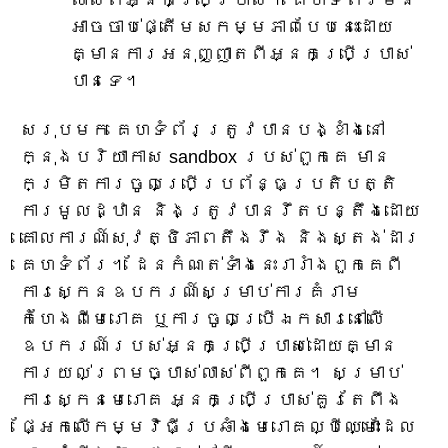
អាចចាប់ផ្តើមសកម្មភាពបែបនេះដោយ
គ្មានការអនុញ្ញាតពីអ្នកប្រើប្រាស់
បានទេ។
សរុបមក គេហទំព័រត្រូវបានបង្ខាំងនៅ
ក្នុងបរិយាកាស sandbox របស់ពួកគេ មាន
កម្រិតការចូលប្រើប្រព័ន្ធប្រតិបត្តិ
ការមូលដ្ឋាន និងត្រូវបានរឹតបន្តឹងដោយ
គោលការណ៍សុវត្ថិភាពតឹងរឹង និងស្តង់ដារ
គេហទំព័រ។ ដែនកំណត់ទាំងនេះរារាំងពួកគេពី
ការស្កេនឧបករណ៍សម្រាប់ការគំរាម
កំហែងពីមេរោគ ឬការចូលប្រើឯកសារនៅលើ
ឧបករណ៍របស់អ្នកប្រើប្រាស់ដោយគ្មាន
ការយល់ព្រមច្បាស់លាស់ពីពួកគេ។ សម្រាប់
ការស្កេនមេរោគ អ្នកប្រើប្រាស់គួរតែពឹង
ផ្អែកលើកម្មវិធីប្រឆាំងមេរោគល្បីឈ្មោះដែល