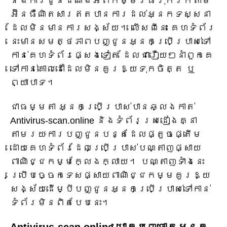
និងការជូនដំណឹងអំពីកម្មវិធីរុករកតាម
អ៊ីនធឺណិតសារឥតបានការដល់អ្នកទស្សនា
ដែលមិនមានការសង្ស័យ។ លើសពីនេះ គេហទំព័រ
នេះមានសមត្ថភាពបញ្ជូនអ្នកប្រើប្រាស់ទៅ
កាន់គេហទំព័រផ្សេងទៀត ដែលជារឿយៗនាំពួកគេ
ទៅកាន់គោលដៅដែលមិនគួរឱ្យទុកចិត្ត ឬ
ព្យាបាទ។
ជាធម្មតា អ្នកប្រើប្រាស់បានឆ្លងកាត់
Antivirus-scan.online និងទំព័រស្រដៀងគ្នា
តាមរយៈការបញ្ជូនបន្តដែលផ្តួចផ្តើម
ដោយគេហទំព័រដែលប្រើប្រាស់បណ្តាញផ្សាយ
ពាណិជ្ជកម្មក្លែងក្លាយ។ បណ្តាញទាំងនេះ
ប្រើបច្ចេកទេសផ្សាយពាណិជ្ជកម្មគួរឱ្យ
សង្ស័យដើម្បីបញ្ជូនអ្នកប្រើប្រាស់ទៅកាន់
ទំព័រមិនពិតបែបនេះ។
Antivirus-scan.online បោកបញ្ឆោតអ្នក