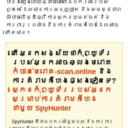
បានដំឡើងដោយផ្ទាល់នៅលើឧបករណ៍របស់
ពួកគេ ដែលមានការអនុញ្ញាត និងសមត្ថភាព
ចាំបាច់ដើម្បីធ្វើការស្កេនហ្មត់ចត់ និង
ការពារប្រឆាំងនឹងការគំរាមកំហែងដែលអាច
កើតមាន។
តើអ្នកសង្ស័យថាកុំព្យូទ័រ
របស់អ្នកអាចឆ្លងមេរោគ
កំចាត់មេរោគ-scan.online
និង
ការគំរាមកំហែងផ្សេងទៀតទេ?
ស្កេនកុំព្យូទ័ររបស់អ្នក
សម្រាប់ការគំរាមកំហែង
ជាមួយ SpyHunter
SpyHunter គឺជាឧបករណ៍ជួសជុល និងការពារ