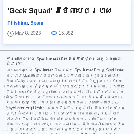
'Geek Squad' អ៊ីម៉ែលបោកប្រាស់
Phishing
,
Spam
May 8, 2023
15,882
ការសាកល្បង SpyHunter ដោយឥតគិតថ្លៃ៖ លក្ខខណ្ឌ
សំខាន់ៗ
ការសាកល្បង SpyHunter គឺសម្រាប់ SpyHunter Pro ឬ SpyHunter
សម្រាប់ Mac ហើយរួមបញ្ចូលឧបករណ៍ច្រើន (ដូចដែលបាន
កំណត់នៅក្នុងសម្ភារៈផ្សព្វផ្សាយ/ទំព័រទិញ) សម្រាប់រយៈ
ពេលសាកល្បង 7 ថ្ងៃម្តង ដែលផ្តល់ជូននូវមុខងាររកឃើញ
និងដកមេរោគដ៏ទូលំទូលាយ ប្រព័ន្ធការពារដំណើរការខ្ពស់
ដើម្បីការពារប្រព័ន្ធរបស់អ្នកពីការគំរាមកំហែងមេរោគ
និងការចូលប្រើក្រុមគាំទ្របច្ចេកទេសរបស់យើងតាមរយៈ
SpyHunter HelpDesk។ អ្នកនឹងមិនត្រូវបានគិតប្រាក់ជាមុន
ក្នុងអំឡុងពេលសាកល្បងនោះទេ ទោះបីជាកាតឥណទានត្រូវបាន
ទាមទារដើម្បីធ្វើឱ្យការសាកល្បងសកម្មក៏ដោយ។ (កាត
ឥណទានបង់ប្រាក់ជាមុន កាតឥណពន្ធ និងកាតអំណោយអាចមិន
ត្រូវបានទទួលយកក្រោមការផ្តល់ជូននេះទេ។) តម្រូវការ