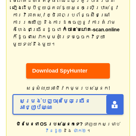
មេរោគដ៏មានឥទ្ធិពលដែលត្រូវបានរចនា
ឡើងដើម្បីជួយផ្តល់ឱ្យអ្នកប្រើប្រាស់នូវ
ការវិភាគសុវត្ថិភាពប្រព័ន្ធស៊ីជម្រៅ
ការរកឃើញ និងការដកចេញនូវការគំរាម
កំហែងជាច្រើនដូចជា
កំចាត់មេរោគ-scan.online
ក៏ដូចជាសេវាកម្មគាំទ្របច្ចេកវិទ្យា
មួយទល់នឹងមួយ។
Download SpyHunter
សន្សំលុយអាជីវកម្មរបស់អ្នក!
សម្រង់បញ្ចុះតម្លៃច្រើន
អាជ្ញាប័ណ្ណ
មិនមែនជា OS របស់អ្នកទេ?
ទាញយកសម្រាប់
វីនដូ®
និង
ម៉ាក់®
។