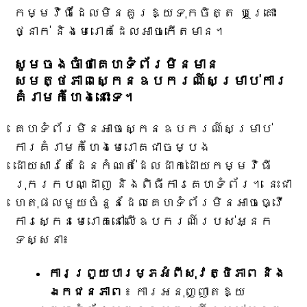
កម្មវិធីដែលមិនគួរឱ្យទុកចិត្ត ឬគ្រោះ
ថ្នាក់ និងមេរោគដែលអាចកើតមាន។
សូមចងចាំថាគេហទំព័រមិនមាន
សមត្ថភាពស្កេនឧបករណ៍សម្រាប់ការ
គំរាមកំហែងនោះទេ។
គេហទំព័រមិនអាចស្កេនឧបករណ៍សម្រាប់
ការគំរាមកំហែងមេរោគជាចម្បង
ដោយសារតែដែនកំណត់ដែលដាក់ដោយកម្មវិធី
រុករកបណ្ដាញ និងពិធីការគេហទំព័រ។ នេះជា
ហេតុផលមួយចំនួនដែលគេហទំព័រមិនអាចធ្វើ
ការស្កេនមេរោគនៅលើឧបករណ៍របស់អ្នក
ទស្សនា៖
ការព្រួយបារម្ភអំពីសុវត្ថិភាព និង
ឯកជនភាព
៖ ការអនុញ្ញាតឱ្យ