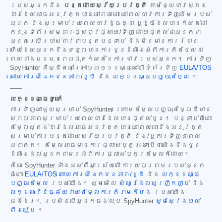
របស់អ្នកនឹង
បន្តដោយស្វ័យប្រវត្តិ
តាមថ្លៃជាវស្តង់
ដារដែលអាចអនុវត្តបាននៅពេលនោះ នៅពេលជាវការទិញដើមរបស់
អ្នក និងសម្រាប់រយៈពេលជាវដូចគ្នា ឬដូចដែលបានកំណត់នៅ
ក្នុងទំព័រសម្ភារៈផ្សព្វផ្សាយ/ទិញ ដោយផ្តល់ថាអ្នកជា
អ្នកប្រើប្រាស់ជាវជាបន្តបន្ទាប់ និងមិនមានការរំខាន
ហើយដែលអ្នកនឹងទទួលបានការជូនដំណឹងអំពីការគិតថ្លៃនា
ពេលខាងមុខមុនពេលផុតកំណត់នៃការជាវរបស់អ្នក។ ការទិញ
SpyHunter គឺស្ថិតនៅក្រោមលក្ខខណ្ឌនៅលើទំព័រទិញ
EULA/TOS
គោលការណ៍ឯកជនភាព/ខូឃី
និង
លក្ខខណ្ឌបញ្ចុះតម្លៃ
។
------
លក្ខខណ្ឌទូទៅ
ការទិញណាមួយសម្រាប់ SpyHunter ក្រោមតម្លៃបញ្ចុះតម្លៃគឺមាន
សុពលភាពសម្រាប់រយៈពេលជាវដែលបានផ្តល់ជូន។ បន្ទាប់ពីនោះ
តម្លៃស្តង់ដារដែលអាចអនុវត្តបាននៅពេលនោះនឹងអនុវត្ត
សម្រាប់ការបន្តដោយស្វ័យប្រវត្តិ និង/ឬការទិញនាពេល
អនាគត។ តម្លៃអាចមានការផ្លាស់ប្តូរ ទោះបីជាយើងនឹងជូន
ដំណឹងដល់អ្នកជាមុនអំពីការផ្លាស់ប្តូរតម្លៃក៏ដោយ។
កំណែ SpyHunter ទាំងអស់គឺអាស្រ័យលើការយល់ព្រមរបស់អ្នក
ចំពោះ
EULA/TOS
គោលការណ៍ឯកជនភាព/ខូគី
និង
លក្ខខណ្ឌ
បញ្ចុះតម្លៃ
របស់យើង។ សូមមើល
សំណួរដែលសួរញឹកញាប់
និង
លក្ខណៈវិនិច្ឆ័យវាយតម្លៃការគំរាមកំហែង
របស់យើង
ផងដែរ។ ប្រសិនបើអ្នកចង់លុប SpyHunter
សូមស្វែងយល់
ពីរបៀប
។