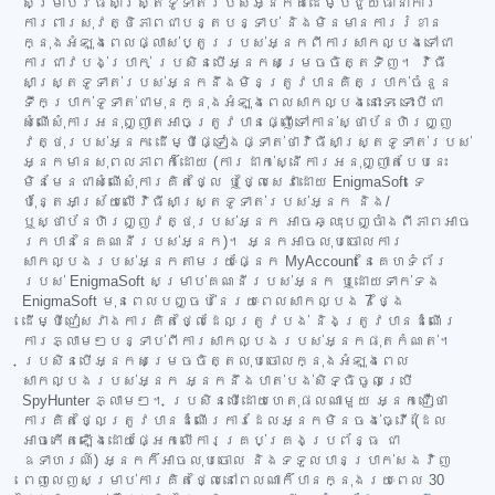
សម្រាប់វិធីសាស្ត្រទូទាត់របស់អ្នកគឺដើម្បីជួយធានាការ
ការពារសុវត្ថិភាពជាបន្តបន្ទាប់ និងមិនមានការរំខាន
ក្នុងអំឡុងពេលផ្លាស់ប្តូររបស់អ្នកពីការសាកល្បងទៅជា
ការជាវបង់ប្រាក់ ប្រសិនបើអ្នកសម្រេចចិត្តទិញ។ វិធី
សាស្ត្រទូទាត់របស់អ្នកនឹងមិនត្រូវបានគិតប្រាក់ចំនួន
ទឹកប្រាក់ទូទាត់ជាមុនក្នុងអំឡុងពេលសាកល្បងនោះទេ ទោះបីជា
សំណើសុំការអនុញ្ញាតអាចត្រូវបានផ្ញើទៅកាន់ស្ថាប័នហិរញ្ញ
វត្ថុរបស់អ្នក ដើម្បីផ្ទៀងផ្ទាត់ថាវិធីសាស្ត្រទូទាត់របស់
អ្នកមានសុពលភាពក៏ដោយ (ការដាក់ស្នើការអនុញ្ញាតបែបនេះ
មិនមែនជាសំណើសុំការគិតថ្លៃ ឬថ្លៃសេវាដោយ EnigmaSoft ទេ
ប៉ុន្តែអាស្រ័យលើវិធីសាស្ត្រទូទាត់របស់អ្នក និង/
ឬស្ថាប័នហិរញ្ញវត្ថុរបស់អ្នក អាចឆ្លុះបញ្ចាំងពីភាពអាច
រកបាននៃគណនីរបស់អ្នក)។ អ្នកអាចលុបចោលការ
សាកល្បងរបស់អ្នកតាមរយៈផ្នែក MyAccount នៃគេហទំព័រ
របស់ EnigmaSoft សម្រាប់គណនីរបស់អ្នក ឬដោយទាក់ទង
EnigmaSoft មុនពេលបញ្ចប់នៃរយៈពេលសាកល្បង 7 ថ្ងៃ
ដើម្បីជៀសវាងការគិតថ្លៃដែលត្រូវបង់ និងត្រូវបានដំណើរ
ការភ្លាមៗបន្ទាប់ពីការសាកល្បងរបស់អ្នកផុតកំណត់។
ប្រសិនបើអ្នកសម្រេចចិត្តលុបចោលក្នុងអំឡុងពេល
សាកល្បងរបស់អ្នក អ្នកនឹងបាត់បង់សិទ្ធិចូលប្រើ
SpyHunter ភ្លាមៗ។ ប្រសិនបើដោយហេតុផលណាមួយ អ្នកជឿថា
ការគិតថ្លៃត្រូវបានដំណើរការដែលអ្នកមិនចង់ធ្វើ (ដែល
អាចកើតឡើងដោយផ្អែកលើការគ្រប់គ្រងប្រព័ន្ធ ជា
ឧទាហរណ៍) អ្នកក៏អាចលុបចោល និងទទួលបានប្រាក់សងវិញ
ពេញលេញសម្រាប់ការគិតថ្លៃនៅពេលណាក៏បានក្នុងរយៈពេល 30