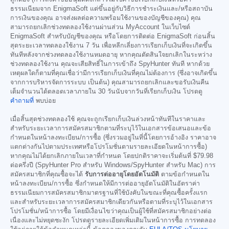
ธรรมเนียมจาก EnigmaSoft แต่ขึ้นอยู่กับวิธีการชำระเงินและ/หรือสถาบัน
การเงินของคุณ อาจส่งผลต่อความพร้อมใช้งานของบัญชีของคุณ) คุณ
สามารถยกเลิกช่วงทดลองใช้งานผ่านส่วน MyAccount ในเว็บไซต์
EnigmaSoft สำหรับบัญชีของคุณ หรือโดยการติดต่อ EnigmaSoft ก่อนสิ้น
สุดระยะเวลาทดลองใช้งาน 7 วัน เพื่อหลีกเลี่ยงการเรียกเก็บเงินที่จะเกิดขึ้น
ทันทีหลังจากช่วงทดลองใช้งานหมดอายุ หากคุณตัดสินใจยกเลิกในระหว่าง
ช่วงทดลองใช้งาน คุณจะเสียสิทธิ์ในการเข้าถึง SpyHunter ทันที หากด้วย
เหตุผลใดก็ตามที่คุณเชื่อว่ามีการเรียกเก็บเงินที่คุณไม่ต้องการ (ซึ่งอาจเกิดขึ้น
จากการบริหารจัดการระบบ เป็นต้น) คุณสามารถยกเลิกและขอรับเงินคืน
เต็มจำนวนได้ตลอดเวลาภายใน 30 วันนับจากวันที่เรียกเก็บเงิน โปรดดู
คำถามที่
พบบ่อย
เมื่อสิ้นสุดช่วงทดลองใช้ คุณจะถูกเรียกเก็บเงินล่วงหน้าทันทีในราคาและ
สำหรับระยะเวลาการสมัครสมาชิกตามที่ระบุไว้ในเอกสารข้อเสนอและข้อ
กำหนดในหน้าลงทะเบียน/การซื้อ (ซึ่งรวมอยู่ในที่นี้โดยการอ้างอิง ราคาอาจ
แตกต่างกันไปตามประเทศหรือโปรโมชั่นตามรายละเอียดในหน้าการซื้อ)
หากคุณไม่ได้ยกเลิกภายในเวลาที่กำหนด โดยปกติราคาจะเริ่มต้นที่
$79.98
ต่อครึ่งปี (SpyHunter Pro สำหรับ Windows/SpyHunter สำหรับ Mac) การ
สมัครสมาชิกที่คุณซื้อจะได้
รับการต่ออายุโดยอัตโนมัติ
ตามข้อกำหนดใน
หน้าลงทะเบียน/การซื้อ ซึ่งกำหนดให้มีการต่ออายุอัตโนมัติในอัตราค่า
ธรรมเนียมการสมัครสมาชิกมาตรฐานที่ใช้บังคับในขณะที่คุณซื้อครั้งแรก
และสำหรับระยะเวลาการสมัครสมาชิกเดียวกันหรือตามที่ระบุไว้ในเอกสาร
โปรโมชั่น/หน้าการซื้อ โดยมีเงื่อนไขว่าคุณเป็นผู้ใช้ที่สมัครสมาชิกอย่างต่อ
เนื่องและไม่หยุดชะงัก โปรดดูรายละเอียดเพิ่มเติมในหน้าการซื้อ การทดลอง