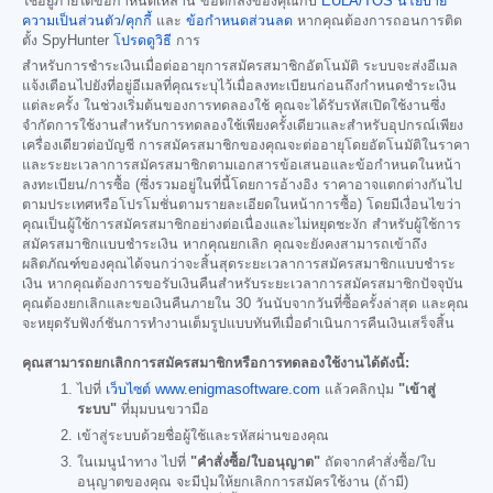
ใช้อยู่ภายใต้ข้อกำหนดเหล่านี้ ข้อตกลงของคุณกับ
EULA/TOS
นโยบาย
ความเป็นส่วนตัว/คุกกี้
และ
ข้อกำหนดส่วนลด
หากคุณต้องการถอนการติด
ตั้ง SpyHunter
โปรดดูวิธี
การ
สำหรับการชำระเงินเมื่อต่ออายุการสมัครสมาชิกอัตโนมัติ ระบบจะส่งอีเมล
แจ้งเตือนไปยังที่อยู่อีเมลที่คุณระบุไว้เมื่อลงทะเบียนก่อนถึงกำหนดชำระเงิน
แต่ละครั้ง ในช่วงเริ่มต้นของการทดลองใช้ คุณจะได้รับรหัสเปิดใช้งานซึ่ง
จำกัดการใช้งานสำหรับการทดลองใช้เพียงครั้งเดียวและสำหรับอุปกรณ์เพียง
เครื่องเดียวต่อบัญชี การสมัครสมาชิกของคุณจะต่ออายุโดยอัตโนมัติในราคา
และระยะเวลาการสมัครสมาชิกตามเอกสารข้อเสนอและข้อกำหนดในหน้า
ลงทะเบียน/การซื้อ (ซึ่งรวมอยู่ในที่นี้โดยการอ้างอิง ราคาอาจแตกต่างกันไป
ตามประเทศหรือโปรโมชั่นตามรายละเอียดในหน้าการซื้อ) โดยมีเงื่อนไขว่า
คุณเป็นผู้ใช้การสมัครสมาชิกอย่างต่อเนื่องและไม่หยุดชะงัก สำหรับผู้ใช้การ
สมัครสมาชิกแบบชำระเงิน หากคุณยกเลิก คุณจะยังคงสามารถเข้าถึง
ผลิตภัณฑ์ของคุณได้จนกว่าจะสิ้นสุดระยะเวลาการสมัครสมาชิกแบบชำระ
เงิน หากคุณต้องการขอรับเงินคืนสำหรับระยะเวลาการสมัครสมาชิกปัจจุบัน
คุณต้องยกเลิกและขอเงินคืนภายใน 30 วันนับจากวันที่ซื้อครั้งล่าสุด และคุณ
จะหยุดรับฟังก์ชันการทำงานเต็มรูปแบบทันทีเมื่อดำเนินการคืนเงินเสร็จสิ้น
คุณสามารถยกเลิกการสมัครสมาชิกหรือการทดลองใช้งานได้ดังนี้:
ไปที่
เว็บไซต์ www.enigmasoftware.com
แล้วคลิกปุ่ม
"เข้าสู่
ระบบ"
ที่มุมบนขวามือ
เข้าสู่ระบบด้วยชื่อผู้ใช้และรหัสผ่านของคุณ
ในเมนูนำทาง ไปที่
"คำสั่งซื้อ/ใบอนุญาต"
ถัดจากคำสั่งซื้อ/ใบ
อนุญาตของคุณ จะมีปุ่มให้ยกเลิกการสมัครใช้งาน (ถ้ามี)