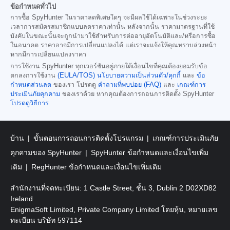
ข้อกำหนดทั่วไป
การซื้อ SpyHunter ในราคาลดพิเศษใดๆ จะมีผลใช้ได้เฉพาะในช่วงระยะ
เวลาการสมัครสมาชิกแบบลดราคาเท่านั้น หลังจากนั้น ราคามาตรฐานที่ใช้
บังคับในขณะนั้นจะถูกนำมาใช้สำหรับการต่ออายุอัตโนมัติและ/หรือการซื้อ
ในอนาคต ราคาอาจมีการเปลี่ยนแปลงได้ แต่เราจะแจ้งให้คุณทราบล่วงหน้า
หากมีการเปลี่ยนแปลงราคา
การใช้งาน SpyHunter ทุกเวอร์ชันอยู่ภายใต้เงื่อนไขที่คุณต้องยอมรับข้อ
ตกลงการใช้งาน
(EULA/TOS)
นโยบายความเป็นส่วนตัว/คุกกี้
และ
ข้อ
กำหนดส่วนลด
ของเรา โปรดดู
คำถามที่พบบ่อย (FAQ)
และ
เกณฑ์การ
ประเมินภัยคุกคาม
ของเราด้วย หากคุณต้องการถอนการติดตั้ง SpyHunter
โปรดดูวิธีการ
บ้าน
ขั้นตอนการถอนการติดตั้งโปรแกรม
เกณฑ์การประเมินภัย
คุกคามของ SpyHunter
SpyHunter ข้อกำหนดและเงื่อนไขเพิ่ม
เติม
RegHunter ข้อกำหนดและเงื่อนไขเพิ่มเติม
สำนักงานที่จดทะเบียน: 1 Castle Street, ชั้น 3, Dublin 2 D02XD82
Ireland
EnigmaSoft Limited, Private Company Limited โดยหุ้น, หมายเลข
ทะเบียน บริษัท 597114