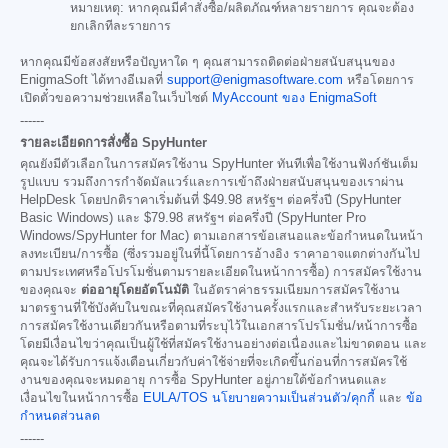
หมายเหตุ: หากคุณมีคำสั่งซื้อ/ผลิตภัณฑ์หลายรายการ คุณจะต้อง
ยกเลิกทีละรายการ
หากคุณมีข้อสงสัยหรือปัญหาใด ๆ คุณสามารถติดต่อฝ่ายสนับสนุนของ
EnigmaSoft ได้ทางอีเมลที่
support@enigmasoftware.com
หรือโดยการ
เปิดตั๋วขอความช่วยเหลือในเว็บไซต์
MyAccount ของ EnigmaSoft
------
รายละเอียดการสั่งซื้อ SpyHunter
คุณยังมีตัวเลือกในการสมัครใช้งาน SpyHunter ทันทีเพื่อใช้งานฟังก์ชันเต็ม
รูปแบบ รวมถึงการกำจัดมัลแวร์และการเข้าถึงฝ่ายสนับสนุนของเราผ่าน
HelpDesk โดยปกติราคาเริ่มต้นที่
$49.98
สหรัฐฯ ต่อครึ่งปี (SpyHunter
Basic Windows) และ
$79.98
สหรัฐฯ ต่อครึ่งปี (SpyHunter Pro
Windows/SpyHunter for Mac) ตามเอกสารข้อเสนอและข้อกำหนดในหน้า
ลงทะเบียน/การซื้อ (ซึ่งรวมอยู่ในที่นี้โดยการอ้างอิง ราคาอาจแตกต่างกันไป
ตามประเทศหรือโปรโมชั่นตามรายละเอียดในหน้าการซื้อ) การสมัครใช้งาน
ของคุณจะ
ต่ออายุโดยอัตโนมัติ
ในอัตราค่าธรรมเนียมการสมัครใช้งาน
มาตรฐานที่ใช้บังคับในขณะที่คุณสมัครใช้งานครั้งแรกและสำหรับระยะเวลา
การสมัครใช้งานเดียวกันหรือตามที่ระบุไว้ในเอกสารโปรโมชั่น/หน้าการซื้อ
โดยมีเงื่อนไขว่าคุณเป็นผู้ใช้ที่สมัครใช้งานอย่างต่อเนื่องและไม่ขาดตอน และ
คุณจะได้รับการแจ้งเตือนเกี่ยวกับค่าใช้จ่ายที่จะเกิดขึ้นก่อนที่การสมัครใช้
งานของคุณจะหมดอายุ การซื้อ SpyHunter อยู่ภายใต้ข้อกำหนดและ
เงื่อนไขในหน้าการซื้อ
EULA/TOS
นโยบายความเป็นส่วนตัว/คุกกี้
และ
ข้อ
กำหนดส่วนลด
------