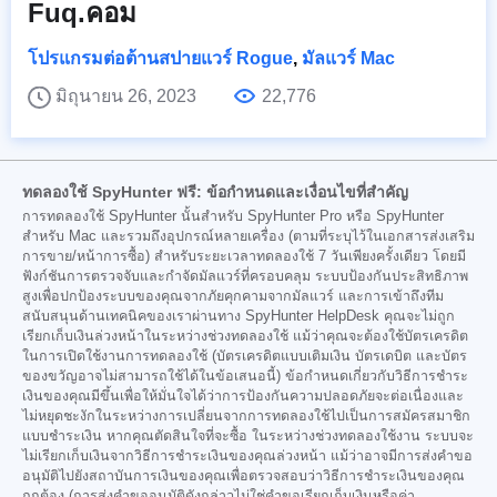
Fuq.คอม
โปรแกรมต่อต้านสปายแวร์ Rogue
,
มัลแวร์ Mac
มิถุนายน 26, 2023
22,776
ทดลองใช้ SpyHunter ฟรี: ข้อกำหนดและเงื่อนไขที่สำคัญ
การทดลองใช้ SpyHunter นั้นสำหรับ SpyHunter Pro หรือ SpyHunter
สำหรับ Mac และรวมถึงอุปกรณ์หลายเครื่อง (ตามที่ระบุไว้ในเอกสารส่งเสริม
การขาย/หน้าการซื้อ) สำหรับระยะเวลาทดลองใช้ 7 วันเพียงครั้งเดียว โดยมี
ฟังก์ชันการตรวจจับและกำจัดมัลแวร์ที่ครอบคลุม ระบบป้องกันประสิทธิภาพ
สูงเพื่อปกป้องระบบของคุณจากภัยคุกคามจากมัลแวร์ และการเข้าถึงทีม
สนับสนุนด้านเทคนิคของเราผ่านทาง SpyHunter HelpDesk คุณจะไม่ถูก
เรียกเก็บเงินล่วงหน้าในระหว่างช่วงทดลองใช้ แม้ว่าคุณจะต้องใช้บัตรเครดิต
ในการเปิดใช้งานการทดลองใช้ (บัตรเครดิตแบบเติมเงิน บัตรเดบิต และบัตร
ของขวัญอาจไม่สามารถใช้ได้ในข้อเสนอนี้) ข้อกำหนดเกี่ยวกับวิธีการชำระ
เงินของคุณมีขึ้นเพื่อให้มั่นใจได้ว่าการป้องกันความปลอดภัยจะต่อเนื่องและ
ไม่หยุดชะงักในระหว่างการเปลี่ยนจากการทดลองใช้ไปเป็นการสมัครสมาชิก
แบบชำระเงิน หากคุณตัดสินใจที่จะซื้อ ในระหว่างช่วงทดลองใช้งาน ระบบจะ
ไม่เรียกเก็บเงินจากวิธีการชำระเงินของคุณล่วงหน้า แม้ว่าอาจมีการส่งคำขอ
อนุมัติไปยังสถาบันการเงินของคุณเพื่อตรวจสอบว่าวิธีการชำระเงินของคุณ
ถูกต้อง (การส่งคำขออนุมัติดังกล่าวไม่ใช่คำขอเรียกเก็บเงินหรือค่า