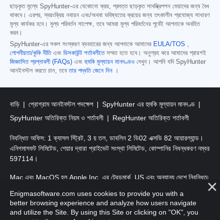
ছাড়কৃত মূল্যে SpyHunter-এর যেকোনো ক্রয়, প্রদত্ত ছাড়কৃত সাবস্ক্রিপশন মেয়াদের জন্য বৈধ
থাকবে। এরপর, স্বয়ংক্রিয় নবায়ন এবং/অথবা ভবিষ্যতের ক্রয়ের জন্য তৎকালীন প্রযোজ্য সাধারণ
মূল্য কার্যকর হবে। মূল্য পরিবর্তন সাপেক্ষ, তবে আমরা মূল্য পরিবর্তনের পূর্বেই আপনাকে অবহিত
করব।
SpyHunter-এর সকল সংস্করণ ব্যবহারের জন্য আপনাকে আমাদের
EULA/TOS
,
গোপনীয়তা/কুকি নীতি
এবং
ডিসকাউন্ট শর্তাবলীতে
সম্মত হতে হবে। অনুগ্রহ করে আমাদের প্রায়শই
জিজ্ঞাসিত প্রশ্নাবলী (FAQs)
এবং
হুমকি মূল্যায়ন মানদণ্ডও
দেখুন। আপনি যদি SpyHunter
আনইনস্টল করতে চান, তবে
তার পদ্ধতি জেনে নিন
।
বাড়ি
প্রোগ্রাম আনইনস্টল পদক্ষেপ
SpyHunter এর হুমকি মূল্যায়ন মানদণ্ড
SpyHunter অতিরিক্ত নিয়ম ও শর্তাবলী
RegHunter অতিরিক্ত শর্তাবলী
নিবন্ধিত অফিস: 1 ক্যাসল স্ট্রিট, 3 য় তল, ডাবলিন 2 ডি02 এক্সডি 82 আয়ারল্যান্ড।
এনিগমাসফট লিমিটেড, শেয়ার দ্বারা প্রাইভেট সংস্থা লিমিটেড, কোম্পানির নিবন্ধকরণ নম্বর
597114।
Mac এবং MacOS হল Apple Inc. এর ট্রেডমার্ক, US এবং অন্যান্য দেশে নিবন্ধিত৷
Enigmasoftware.com uses cookies to provide you with a
কপিরাইট 2016-
2026
। এনিগমাসফট লিমিটেড সর্বস্বত্ত্ব সংরক্ষিত।
better browsing experience and analyze how users navigate
and utilize the Site. By using this Site or clicking on "OK", you