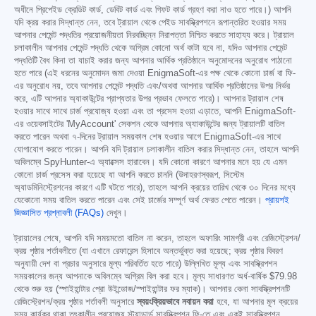
অধীনে প্রিপেইড ক্রেডিট কার্ড, ডেবিট কার্ড এবং গিফট কার্ড গ্রহণ করা নাও হতে পারে।) আপনি
যদি ক্রয় করার সিদ্ধান্ত নেন, তবে ট্রায়াল থেকে পেইড সাবস্ক্রিপশনে রূপান্তরিত হওয়ার সময়
আপনার পেমেন্ট পদ্ধতির প্রয়োজনীয়তা নিরবচ্ছিন্ন নিরাপত্তা নিশ্চিত করতে সাহায্য করে। ট্রায়াল
চলাকালীন আপনার পেমেন্ট পদ্ধতি থেকে অগ্রিম কোনো অর্থ কাটা হবে না, যদিও আপনার পেমেন্ট
পদ্ধতিটি বৈধ কিনা তা যাচাই করার জন্য আপনার আর্থিক প্রতিষ্ঠানে অনুমোদনের অনুরোধ পাঠানো
হতে পারে (এই ধরনের অনুমোদন জমা দেওয়া EnigmaSoft-এর পক্ষ থেকে কোনো চার্জ বা ফি-
এর অনুরোধ নয়, তবে আপনার পেমেন্ট পদ্ধতি এবং/অথবা আপনার আর্থিক প্রতিষ্ঠানের উপর নির্ভর
করে, এটি আপনার অ্যাকাউন্টের প্রাপ্যতার উপর প্রভাব ফেলতে পারে)। আপনার ট্রায়াল শেষ
হওয়ার সাথে সাথে চার্জ প্রযোজ্য হওয়া এবং তা প্রসেস হওয়া এড়াতে, আপনি EnigmaSoft-
এর ওয়েবসাইটের 'MyAccount' সেকশন থেকে আপনার অ্যাকাউন্টের জন্য ট্রায়ালটি বাতিল
করতে পারেন অথবা ৭-দিনের ট্রায়াল সময়কাল শেষ হওয়ার আগে EnigmaSoft-এর সাথে
যোগাযোগ করতে পারেন। আপনি যদি ট্রায়াল চলাকালীন বাতিল করার সিদ্ধান্ত নেন, তাহলে আপনি
অবিলম্বে SpyHunter-এ অ্যাক্সেস হারাবেন। যদি কোনো কারণে আপনার মনে হয় যে এমন
কোনো চার্জ প্রসেস করা হয়েছে যা আপনি করতে চাননি (উদাহরণস্বরূপ, সিস্টেম
অ্যাডমিনিস্ট্রেশনের কারণে এটি ঘটতে পারে), তাহলে আপনি ক্রয়ের তারিখ থেকে ৩০ দিনের মধ্যে
যেকোনো সময় বাতিল করতে পারেন এবং সেই চার্জের সম্পূর্ণ অর্থ ফেরত পেতে পারেন।
প্রায়শই
জিজ্ঞাসিত প্রশ্নাবলী (FAQs)
দেখুন।
ট্রায়ালের শেষে, আপনি যদি সময়মতো বাতিল না করেন, তাহলে অফারিং সামগ্রী এবং রেজিস্ট্রেশন/
ক্রয় পৃষ্ঠার শর্তাবলীতে (যা এখানে রেফারেন্স হিসাবে অন্তর্ভুক্ত করা হয়েছে; ক্রয় পৃষ্ঠার বিবরণ
অনুযায়ী দেশ বা প্রচার অনুসারে মূল্য পরিবর্তিত হতে পারে) উল্লিখিত মূল্য এবং সাবস্ক্রিপশন
সময়কালের জন্য আপনাকে অবিলম্বে অগ্রিম বিল করা হবে। মূল্য সাধারণত অর্ধ-বার্ষিক
$79.98
থেকে শুরু হয় (স্পাইহান্টার প্রো উইন্ডোজ/স্পাইহান্টার ফর ম্যাক)। আপনার কেনা সাবস্ক্রিপশনটি
রেজিস্ট্রেশন/ক্রয় পৃষ্ঠার শর্তাবলী অনুসারে
স্বয়ংক্রিয়ভাবে নবায়ন করা
হবে, যা আপনার মূল ক্রয়ের
সময় কার্যকর থাকা তৎকালীন প্রযোজ্য স্ট্যান্ডার্ড সাবস্ক্রিপশন ফি-তে এবং একই সাবস্ক্রিপশন