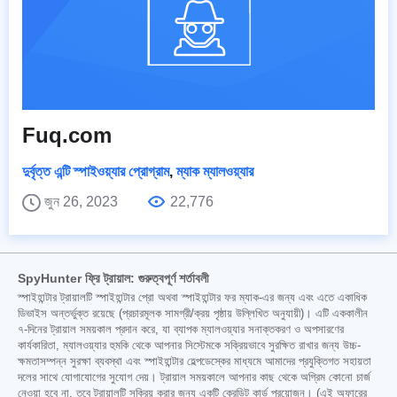
Fuq.com
দুর্বৃত্ত এন্টি স্পাইওয়্যার প্রোগ্রাম
,
ম্যাক ম্যালওয়্যার
জুন 26, 2023
22,776
SpyHunter ফ্রি ট্রায়াল: গুরুত্বপূর্ণ শর্তাবলী
স্পাইহান্টার ট্রায়ালটি স্পাইহান্টার প্রো অথবা স্পাইহান্টার ফর ম্যাক-এর জন্য এবং এতে একাধিক
ডিভাইস অন্তর্ভুক্ত রয়েছে (প্রচারমূলক সামগ্রী/ক্রয় পৃষ্ঠায় উল্লিখিত অনুযায়ী)। এটি এককালীন
৭-দিনের ট্রায়াল সময়কাল প্রদান করে, যা ব্যাপক ম্যালওয়্যার সনাক্তকরণ ও অপসারণের
কার্যকারিতা, ম্যালওয়্যার হুমকি থেকে আপনার সিস্টেমকে সক্রিয়ভাবে সুরক্ষিত রাখার জন্য উচ্চ-
ক্ষমতাসম্পন্ন সুরক্ষা ব্যবস্থা এবং স্পাইহান্টার হেল্পডেস্কের মাধ্যমে আমাদের প্রযুক্তিগত সহায়তা
দলের সাথে যোগাযোগের সুযোগ দেয়। ট্রায়াল সময়কালে আপনার কাছ থেকে অগ্রিম কোনো চার্জ
নেওয়া হবে না, তবে ট্রায়ালটি সক্রিয় করার জন্য একটি ক্রেডিট কার্ড প্রয়োজন। (এই অফারের