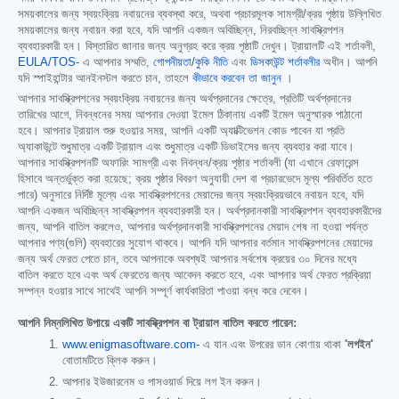
সময়কালের জন্য স্বয়ংক্রিয় নবায়নের ব্যবস্থা করে, অথবা প্রচারমূলক সামগ্রী/ক্রয় পৃষ্ঠায় উল্লিখিত
সময়কালের জন্য নবায়ন করা হবে, যদি আপনি একজন অবিচ্ছিন্ন, নিরবচ্ছিন্ন সাবস্ক্রিপশন
ব্যবহারকারী হন। বিস্তারিত জানার জন্য অনুগ্রহ করে ক্রয় পৃষ্ঠাটি দেখুন। ট্রায়ালটি এই শর্তাবলী,
EULA/TOS-
এ আপনার সম্মতি,
গোপনীয়তা/কুকি নীতি
এবং
ডিসকাউন্ট শর্তাবলীর
অধীন। আপনি
যদি স্পাইহান্টার আনইনস্টল করতে চান, তাহলে
কীভাবে করবেন তা জানুন
।
আপনার সাবস্ক্রিপশনের স্বয়ংক্রিয় নবায়নের জন্য অর্থপ্রদানের ক্ষেত্রে, প্রতিটি অর্থপ্রদানের
তারিখের আগে, নিবন্ধনের সময় আপনার দেওয়া ইমেল ঠিকানায় একটি ইমেল অনুস্মারক পাঠানো
হবে। আপনার ট্রায়াল শুরু হওয়ার সময়, আপনি একটি অ্যাক্টিভেশন কোড পাবেন যা প্রতি
অ্যাকাউন্টে শুধুমাত্র একটি ট্রায়াল এবং শুধুমাত্র একটি ডিভাইসের জন্য ব্যবহার করা যাবে।
আপনার সাবস্ক্রিপশনটি অফারিং সামগ্রী এবং নিবন্ধন/ক্রয় পৃষ্ঠার শর্তাবলী (যা এখানে রেফারেন্স
হিসাবে অন্তর্ভুক্ত করা হয়েছে; ক্রয় পৃষ্ঠার বিবরণ অনুযায়ী দেশ বা প্রচারভেদে মূল্য পরিবর্তিত হতে
পারে) অনুসারে নির্দিষ্ট মূল্যে এবং সাবস্ক্রিপশনের মেয়াদের জন্য স্বয়ংক্রিয়ভাবে নবায়ন হবে, যদি
আপনি একজন অবিচ্ছিন্ন সাবস্ক্রিপশন ব্যবহারকারী হন। অর্থপ্রদানকারী সাবস্ক্রিপশন ব্যবহারকারীদের
জন্য, আপনি বাতিল করলেও, আপনার অর্থপ্রদানকারী সাবস্ক্রিপশনের মেয়াদ শেষ না হওয়া পর্যন্ত
আপনার পণ্য(গুলি) ব্যবহারের সুযোগ থাকবে। আপনি যদি আপনার বর্তমান সাবস্ক্রিপশনের মেয়াদের
জন্য অর্থ ফেরত পেতে চান, তবে আপনাকে অবশ্যই আপনার সর্বশেষ ক্রয়ের ৩০ দিনের মধ্যে
বাতিল করতে হবে এবং অর্থ ফেরতের জন্য আবেদন করতে হবে, এবং আপনার অর্থ ফেরত প্রক্রিয়া
সম্পন্ন হওয়ার সাথে সাথেই আপনি সম্পূর্ণ কার্যকারিতা পাওয়া বন্ধ করে দেবেন।
আপনি নিম্নলিখিত উপায়ে একটি সাবস্ক্রিপশন বা ট্রায়াল বাতিল করতে পারেন:
www.enigmasoftware.com-
এ যান এবং উপরের ডান কোণায় থাকা
'লগইন'
বোতামটিতে ক্লিক করুন।
আপনার ইউজারনেম ও পাসওয়ার্ড দিয়ে লগ ইন করুন।