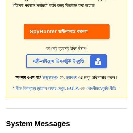
পরিষেবা প্রদানে সহায়তা করার জন্য ডিজাইন করা হয়েছে৷
SpyHunter ডাউনলোড করুন*
আপনার ব্যবসার টাকা বাঁচান!
মাল্টি-লাইসেন্স ডিসকাউন্ট উদ্ধৃতি
আপনার ওএস না?
উইন্ডোজ®
এবং
ম্যাক®
এর জন্য ডাউনলোড করুন।
* নীচে বিনামূল্যে ট্রায়াল অফার দেখুন.
EULA
এবং
গোপনীয়তা/কুকি নীতি
।
System Messages