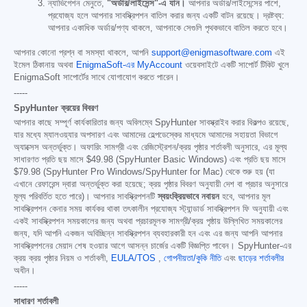
ন্যাভিগেশন মেনুতে,
"অর্ডার/লাইসেন্স"-এ যান।
আপনার অর্ডার/লাইসেন্সের পাশে,
প্রযোজ্য হলে আপনার সাবস্ক্রিপশন বাতিল করার জন্য একটি বাটন রয়েছে। দ্রষ্টব্য:
আপনার একাধিক অর্ডার/পণ্য থাকলে, আপনাকে সেগুলি পৃথকভাবে বাতিল করতে হবে।
আপনার কোনো প্রশ্ন বা সমস্যা থাকলে, আপনি
support@enigmasoftware.com
এই
ইমেল ঠিকানায় অথবা
EnigmaSoft-এর MyAccount
ওয়েবসাইটে একটি সাপোর্ট টিকিট খুলে
EnigmaSoft সাপোর্টের সাথে যোগাযোগ করতে পারেন।
-----
SpyHunter ক্রয়ের বিবরণ
আপনার কাছে সম্পূর্ণ কার্যকারিতার জন্য অবিলম্বে SpyHunter সাবস্ক্রাইব করার বিকল্পও রয়েছে,
যার মধ্যে ম্যালওয়্যার অপসারণ এবং আমাদের হেল্পডেস্কের মাধ্যমে আমাদের সহায়তা বিভাগে
অ্যাক্সেস অন্তর্ভুক্ত। অফারিং সামগ্রী এবং রেজিস্ট্রেশন/ক্রয় পৃষ্ঠার শর্তাবলী অনুসারে, এর মূল্য
সাধারণত প্রতি ছয় মাসে
$49.98
(SpyHunter Basic Windows) এবং প্রতি ছয় মাসে
$79.98
(SpyHunter Pro Windows/SpyHunter for Mac) থেকে শুরু হয় (যা
এখানে রেফারেন্স দ্বারা অন্তর্ভুক্ত করা হয়েছে; ক্রয় পৃষ্ঠার বিবরণ অনুযায়ী দেশ বা প্রচার অনুসারে
মূল্য পরিবর্তিত হতে পারে)। আপনার সাবস্ক্রিপশনটি
স্বয়ংক্রিয়ভাবে নবায়ন
হবে, আপনার মূল
সাবস্ক্রিপশন কেনার সময় কার্যকর থাকা তৎকালীন প্রযোজ্য স্ট্যান্ডার্ড সাবস্ক্রিপশন ফি অনুযায়ী এবং
একই সাবস্ক্রিপশন সময়কালের জন্য অথবা প্রচারমূলক সামগ্রী/ক্রয় পৃষ্ঠায় উল্লিখিত সময়কালের
জন্য, যদি আপনি একজন অবিচ্ছিন্ন সাবস্ক্রিপশন ব্যবহারকারী হন এবং এর জন্য আপনি আপনার
সাবস্ক্রিপশনের মেয়াদ শেষ হওয়ার আগে আসন্ন চার্জের একটি বিজ্ঞপ্তি পাবেন। SpyHunter-এর
ক্রয় ক্রয় পৃষ্ঠার নিয়ম ও শর্তাবলী,
EULA/TOS
,
গোপনীয়তা/কুকি নীতি
এবং
ছাড়ের শর্তাবলীর
অধীন।
-----
সাধারণ শর্তাবলী