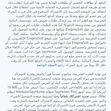
الدفع، أو بطاقات الخصم، أو بطاقات الهدايا ضمن هذا العرض). يُطلب منك
تقديم طريقة الدفع لضمان استمرارية الحماية الأمنية دون انقطاع خلال فترة
انتقالك من النسخة التجريبية إلى الاشتراك المدفوع في حال قررت الشراء.
لن يتم خصم أي مبلغ مقدمًا من وسيلة الدفع الخاصة بك خلال الفترة
التجريبية، مع العلم أنه قد يتم إرسال طلبات تفويض إلى مؤسستك المالية
للتحقق من صحة وسيلة الدفع (لا تُعدّ هذه الطلبات طلبات لفرض رسوم أو
مصاريف من قِبل EnigmaSoft، ولكنها قد تؤثر على إمكانية الوصول إلى
حسابك، وذلك بحسب وسيلة الدفع و/أو مؤسستك المالية). يمكنك إلغاء
الفترة التجريبية عبر قسم "حسابي" على موقع EnigmaSoft الإلكتروني، أو
بالتواصل مع EnigmaSoft قبل انتهاء فترة التجربة التي تبلغ 7 أيام، لتجنب أي
رسوم تُستحق وتُخصم فور انتهاء الفترة التجريبية. في حال قررت الإلغاء خلال
الفترة التجريبية، ستفقد الوصول إلى SpyHunter فورًا. إذا كنت تعتقد، لأي
سبب كان، أنه تم خصم مبلغ لم ترغب به (وهو أمر قد يحدث لأسباب إدارية،
على سبيل المثال)، يمكنك أيضًا الإلغاء واسترداد المبلغ كاملًا في أي وقت
خلال 30 يومًا من تاريخ الشراء. راجع
الأسئلة الشائعة
.
في نهاية الفترة التجريبية، ستُفوتر مُقدماً فوراً بالسعر وفترة الاشتراك
المحددة في مواد العرض وشروط صفحة التسجيل/الشراء (المُدرجة هنا
بالإشارة؛ قد تختلف الأسعار حسب البلد أو العرض الترويجي لكل صفحة
شراء) إذا لم تقم بالإلغاء في الوقت المُناسب. يبدأ السعر عادةً من
$79.98
أمريكياً كل ستة أشهر (SpyHunter Pro لنظام Windows/SpyHunter لنظام
Mac). سيتم
تجديد اشتراكك تلقائياً
وفقاً لشروط صفحة التسجيل/الشراء،
والتي تنص على التجديد التلقائي برسوم الاشتراك القياسية السارية وقت
الشراء الأصلي ولنفس فترة الاشتراك أو كما هو مُبين في مواد العرض
الترويجي/صفحة الشراء، شريطة أن تكون مُستخدماً مُستمراً للاشتراك دون