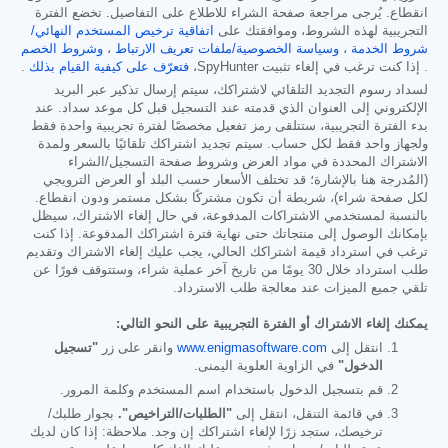
انقطاع. يُرجى مراجعة صفحة الشراء للاطلاع على التفاصيل. تخضع الفترة
التجريبية لهذه الشروط، وموافقتك على
اتفاقية ترخيص المستخدم النهائي/
شروط الخدمة
،
وسياسة الخصوصية/ملفات تعريف الارتباط
،
وشروط الخصم
. إذا كنت ترغب في إلغاء تثبيت SpyHunter،
فتعرّف على كيفية القيام بذلك
.
لسداد رسوم التجديد التلقائي لاشتراكك، سيتم إرسال تذكير عبر البريد
الإلكتروني إلى العنوان الذي قدمته عند التسجيل قبل كل موعد سداد. عند
بدء الفترة التجريبية، ستتلقى رمز تفعيل مخصصًا لفترة تجريبية واحدة فقط
ولجهاز واحد فقط لكل حساب. سيتم تجديد اشتراكك تلقائيًا بالسعر ولمدة
الاشتراك المحددة في مواد العرض وشروط صفحة التسجيل/الشراء
(المُدرجة هنا بالإشارة؛ قد تختلف الأسعار حسب البلد أو العرض الترويجي
لكل صفحة شراء)، شريطة أن تكون مشتركًا بشكل مستمر ودون انقطاع.
بالنسبة لمستخدمي الاشتراكات المدفوعة، في حال إلغاء الاشتراك، سيظل
بإمكانك الوصول إلى منتجاتك حتى نهاية فترة اشتراكك المدفوعة. إذا كنت
ترغب في استرداد قيمة اشتراكك الحالي، يجب عليك إلغاء الاشتراك وتقديم
طلب استرداد خلال 30 يومًا من تاريخ آخر عملية شراء، وستتوقف فورًا عن
تلقي جميع الميزات عند معالجة طلب الاسترداد.
يمكنك إلغاء الاشتراك أو الفترة التجريبية على النحو التالي:
انتقل إلى
www.enigmasoftware.com
وانقر على زر
"تسجيل
الدخول"
في الزاوية العلوية اليمنى.
قم بتسجيل الدخول باستخدام اسم المستخدم وكلمة المرور.
في قائمة التنقل، انتقل إلى
"الطلبات/التراخيص".
بجوار طلبك/
ترخيصك، ستجد زرًا لإلغاء اشتراكك إن وجد. ملاحظة: إذا كان لديك