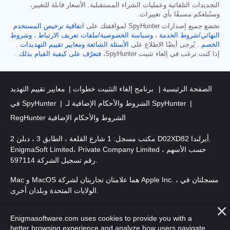
التجديدات التلقائية وعمليات الشراء المستقبلية. الأسعار قابلة للتغيير،
وسنُبلغكم مسبقًا بأي تغييرات.
تخضع جميع إصدارات SpyHunter لموافقتك على
اتفاقية ترخيص المستخدم
النهائي/شروط الخدمة
،
وسياسة الخصوصية/ملفات تعريف الارتباط
،
وشروط
الخصم
. يُرجى أيضًا الاطلاع على
الأسئلة الشائعة
ومعايير تقييم التهديدات
.
إذا كنت ترغب في إلغاء تثبيت SpyHunter،
فتعرّف على كيفية القيام بذلك
.
الصفحة الرئيسية
برنامج إلغاء التثبيت خطوات
معايير تقييم التهديد
الشروط والأحكام الإضافية لـ SpyHunter
في SpyHunter
RegHunter الشروط والأحكام الإضافية
مكتب مسجل: 1 شارع القلعة ، الطابق 3 ، دبلن 2 D02XD82 أيرلندا.
EnigmaSoft Limited، Private Company Limited حسب الأسهم ،
رقم تسجيل الشركة 597114.
Mac و MacOS هما علامتان تجاريتان لشركة Apple Inc. ، مسجلتان في
الولايات المتحدة وبلدان أخرى.
. EnigmaSoft Ltd. جميع الحقوق
حقوق الطبع والنشر 2016-
2026
Enigmasoftware.com uses cookies to provide you with a
محفوظة.
better browsing experience and analyze how users navigate