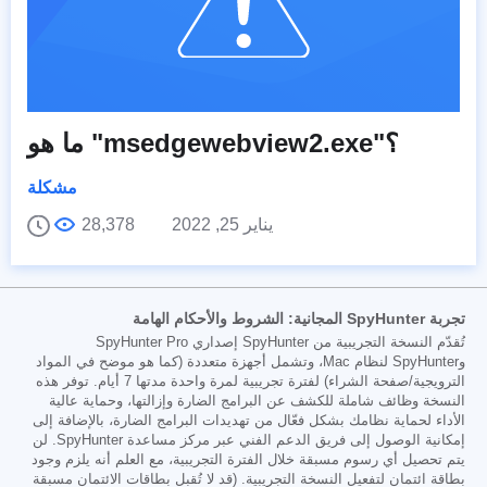
ما هو "msedgewebview2.exe"؟
مشكلة
يناير 25, 2022
28,378
تجربة SpyHunter المجانية: الشروط والأحكام الهامة
تُقدّم النسخة التجريبية من SpyHunter إصداري SpyHunter Pro
وSpyHunter لنظام Mac، وتشمل أجهزة متعددة (كما هو موضح في المواد
الترويجية/صفحة الشراء) لفترة تجريبية لمرة واحدة مدتها 7 أيام. توفر هذه
النسخة وظائف شاملة للكشف عن البرامج الضارة وإزالتها، وحماية عالية
الأداء لحماية نظامك بشكل فعّال من تهديدات البرامج الضارة، بالإضافة إلى
إمكانية الوصول إلى فريق الدعم الفني عبر مركز مساعدة SpyHunter. لن
يتم تحصيل أي رسوم مسبقة خلال الفترة التجريبية، مع العلم أنه يلزم وجود
بطاقة ائتمان لتفعيل النسخة التجريبية. (قد لا تُقبل بطاقات الائتمان مسبقة