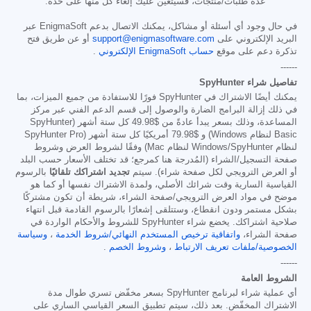
عدة طلبات/منتجات، فسيتعين عليك إلغاء كل منها على حدة.
في حال وجود أي أسئلة أو مشاكل، يمكنك الاتصال بدعم EnigmaSoft عبر
البريد الإلكتروني على
support@enigmasoftware.com
أو عن طريق فتح
تذكرة دعم على موقع
حساب EnigmaSoft الإلكتروني
.
------
تفاصيل شراء SpyHunter
يمكنك أيضًا الاشتراك في SpyHunter فورًا للاستفادة من جميع الميزات، بما
في ذلك إزالة البرامج الضارة والوصول إلى قسم الدعم الفني عبر مركز
المساعدة، وذلك بسعر يبدأ عادةً من
$49.98
كل ستة أشهر (SpyHunter
Basic لنظام Windows) و
$79.98
أمريكيًا كل ستة أشهر (SpyHunter Pro
لنظام Windows/SpyHunter لنظام Mac) وفقًا لشروط العرض وشروط
صفحة التسجيل/الشراء (المُدرجة هنا كمرجع؛ قد تختلف الأسعار حسب البلد
أو العرض الترويجي لكل صفحة شراء). سيتم
تجديد اشتراكك تلقائيًا
بالرسوم
القياسية السارية وقت شرائك الأصلي، ولمدة الاشتراك نفسها أو كما هو
موضح في مواد العرض الترويجي/صفحة الشراء، شريطة أن تكون مشتركًا
بشكل مستمر ودون انقطاع، وستتلقى إشعارًا بالرسوم القادمة قبل انتهاء
صلاحية اشتراكك. يخضع شراء SpyHunter للشروط والأحكام الواردة في
صفحة الشراء،
واتفاقية ترخيص المستخدم النهائي/شروط الخدمة
،
وسياسة
الخصوصية/ملفات تعريف الارتباط
،
وشروط الخصم
.
------
الشروط العامة
أي عملية شراء لبرنامج SpyHunter بسعر مخفّض تسري طوال مدة
الاشتراك المخفّض. بعد ذلك، سيتم تطبيق السعر القياسي الساري على