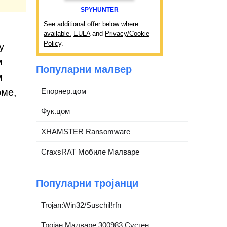
SPYHUNTER
See additional offer below where
available.
EULA
and
Privacy/Cookie
Policy
.
у
м
Популарни малвер
м
рме,
Епорнер.цом
Фук.цом
XHAMSTER Ransomware
CraxsRAT Мобиле Малваре
Популарни тројанци
Trojan:Win32/Suschil!rfn
Тројан.Малваре.300983.Сусген