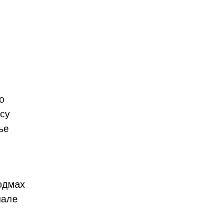
о
 су
ње
 одмах
нале