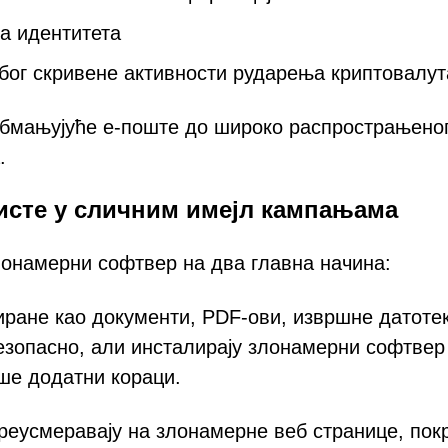
ба идентитета
ог скривене активности рударења криптовалут
обмањујуће е-поште до широко распрострањено
.
ористе у сличним имејл кампањама
лонамерни софтвер на два главна начина:
иране као документи, PDF-ови, извршне датоте
безопасно, али инсталирају злонамерни софтвер
ше додатни кораци.
преусмеравају на злонамерне веб странице, пок