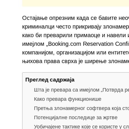
Остајање опрезним када се бавите нео
криминалци често прикривају злонамер
како би преварили примаоце и навели 
имејлом „Booking.com Reservation Conf
компанијом, организацијом или ентитет
њихова права сврха је ширење злонам
Преглед садржаја
Шта је превара са имејлом „Потврда р
Како превара функционише
Претња злонамерног софтвера која сто
Потенцијалне последице за жртве
Уобичајене тактике које се користе у 