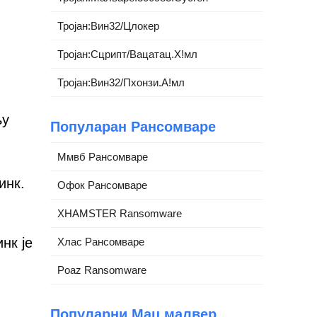
Тројан:Вин32/Цлокер
Тројан:Сцрипт/Вацатац.Х!мл
Тројан:Вин32/Пхонзи.А!мл
њу
Популаран Рансомваре
Ммвб Рансомваре
инк.
Офок Рансомваре
XHAMSTER Ransomware
нк је
Хлас Рансомваре
Poaz Ransomware
Популарни Мац малвер