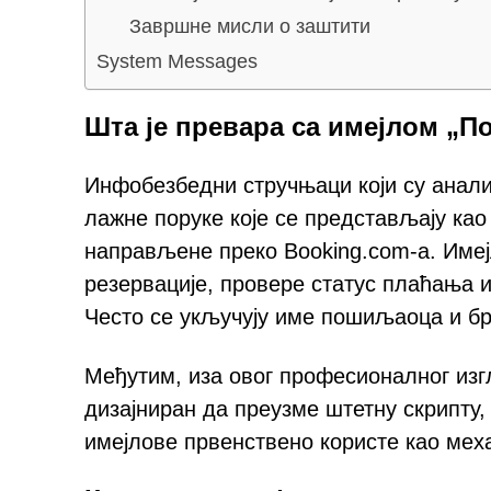
Завршне мисли о заштити
System Messages
Шта је превара са имејлом „П
Инфобезбедни стручњаци који су анали
лажне поруке које се представљају као
направљене преко Booking.com-а. Име
резервације, провере статус плаћања и
Често се укључују име пошиљаоца и б
Међутим, иза овог професионалног изг
дизајниран да преузме штетну скрипту,
имејлове првенствено користе као мех