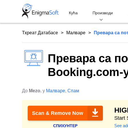
Skip
to
Кућа
Производи
content
Тхреат Датабасе
Малваре
Превара са пот
Превара са по
Booking.com-у
До
Mezo.
у
Малваре
,
Спам
HI
Scan & Remove Now
Start
See add
СПИХУНТЕР