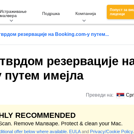
Попуст за ви
Истраживање
Подршка
Компанија
лиценци
малвера
врдом резервације на Booking.com-у путем...
тврдом резервације н
 путем имејла
Преведи на:
Срп
GHLY RECOMMENDED
 Scan. Remove Малваре. Protect & clean your Mac.
itional offer below where available.
EULA
and
Privacy/Cookie Policy
.