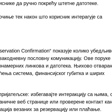
иснике да ручно покрећу штетне датотеке.
очиње тек након што корисник интерагује са
ervation Confirmation“ показује колико убедљив
вакодневну пословну комуникацију. Ове поруке
намерних линкова и датотека. Њихово отвара
ћења система, финансијског губитка и ширих
пријатељске: избегавајте интеракцију са њима,
ваничне веб странице или проверене контакт ка
ција везаних за резервацију или плаћање.