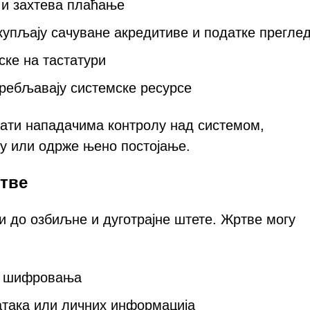
 и захтева плаћање
упљају сачуване акредитиве и податке прегле
иске на тастатури
требљавају системске ресурсе
ати нападачима контролу над системом,
у или одрже њено постојање.
ртве
 до озбиљне и дуготрајне штете. Жртве могу
ог шифровања
атака или личних информација