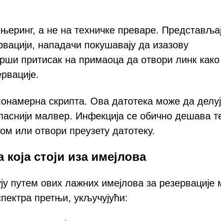
еринг, а не на техничке преваре. Представља
рвацији, нападачи покушавају да изазову
врши притисак на примаоца да отвори линк како
рвације.
лонамерна скрипта. Ова датотека може да делуј
опаснији малвер. Инфекција се обично дешава т
ом или отвори преузету датотеку.
која стоји иза имејлова
ју путем ових лажних имејлова за резервације 
пектра претњи, укључујући: