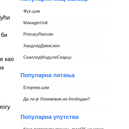
Фук.цом
јући
ManagerUnit
 би
PrimaryRemote
ХандлерДивисион
СкилледМодулеСеарцх
е као
ек
Популарна питања
Епорнер.цом
Да ли је Лоокмовие.ио безбедан?
могу
Популарна упутства