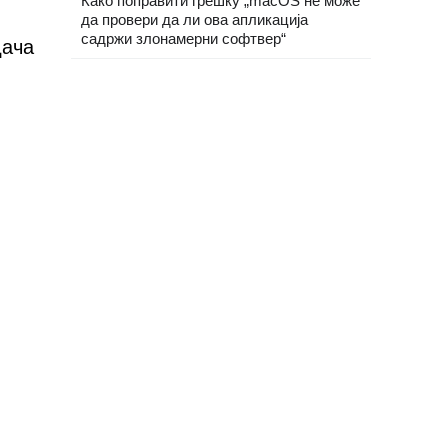
Како поправити грешку „macOS не може
да провери да ли ова апликација
садржи злонамерни софтвер“
дача