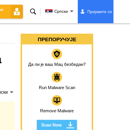
ше
Претрага
Српски
Пријавите се
ПРЕПОРУЧУЈЕ
а
Да ли је ваш Мац безбедан?
Run Malware Scan
ски
Remove Malware
Scan Now