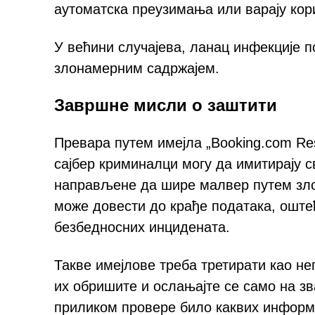
аутоматска преузимања или варају кор
У већини случајева, ланац инфекције п
злонамерним садржајем.
Завршне мисли о заштити
Превара путем имејла „Booking.com Res
сајбер криминалци могу да имитирају с
направљене да шире малвер путем зло
може довести до крађе података, оште
безбедносних инцидената.
Такве имејлове треба третирати као не
их обришите и ослањајте се само на з
приликом провере било каквих информа