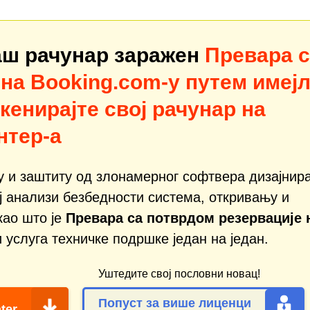
ваш рачунар заражен
Превара 
на Booking.com-у путем имеј
кенирајте свој рачунар на
нтер-а
ју и заштиту од злонамерног софтвера дизајнир
ј анализи безбедности система, откривању и
као што је
Превара са потврдом резервације 
и услуга техничке подршке један на један.
Уштедите свој пословни новац!
Попуст за више лиценци
ter