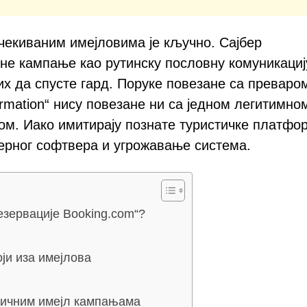
чекиваним имејловима је кључно. Сајбер
не кампање као рутинску пословну комуникациј
их да спусте гард. Поруке повезане са преваро
irmation“ нису повезане ни са једном легитимно
ом. Иако имитирају познате туристичке платфо
ерног софтвера и угрожавање система.
езервације Booking.com“?
ји иза имејлова
сличним имејл кампањама