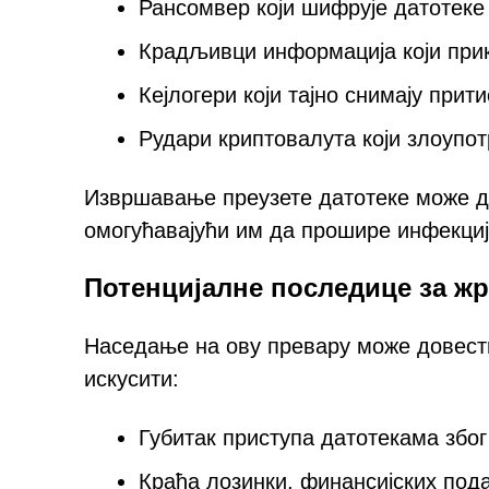
Рансомвер који шифрује датотеке
Крадљивци информација који прик
Кејлогери који тајно снимају прит
Рудари криптовалута који злоупо
Извршавање преузете датотеке може д
омогућавајући им да прошире инфекциј
Потенцијалне последице за ж
Наседање на ову превару може довести
искусити:
Губитак приступа датотекама зб
Крађа лозинки, финансијских под