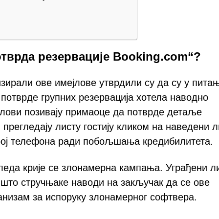
отврда резервације Booking.com“?
зирали ове имејлове утврдили су да су у пита
 потврде групних резервација хотела наводно
јлови позивају примаоце да потврде детаље
 прегледају листу гостију кликом на наведени л
рој телефона ради побољшања кредибилитета.
леда крије се злонамерна кампања. Уграђени ли
 што стручњаке наводи на закључак да се ове
анизам за испоруку злонамерног софтвера.