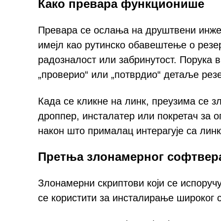
Како превара функционише
Превара се ослања на друштвени инжењ
имејл као рутинско обавештење о резе
радозналост или забринутост. Порука 
„проверио“ или „потврдио“ детаље резе
Када се кликне на линк, преузима се з
дроппер, инсталатер или покретач за 
након што прималац интерагује са линк
Претња злонамерног софтвера 
Злонамерни скриптови који се испоручу
се користити за инсталирање широког с