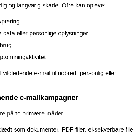
orlig og langvarig skade. Ofre kan opleve:
yptering
data eller personlige oplysninger
sbrug
ptominingaktivitet
 vildledende e-mail til udbredt personlig eller
ignende e-mailkampagner
ware på to primære måder:
rklædt som dokumenter, PDF-filer, eksekverbare filer