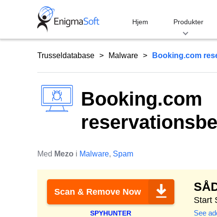
Skip
to
Hjem
Produkter
content
Trusseldatabase
Malware
Booking.com rese
Booking.com
reservationsbe
Med
Mezo
i
Malware
,
Spam
SÅ
Scan & Remove Now
Start
See add
SPYHUNTER