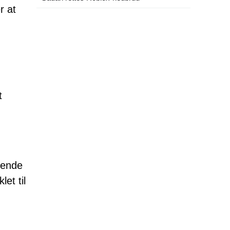
r at
t
sende
et til