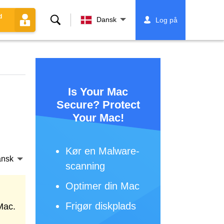
d
Søg
Dansk
Log på
Is Your Mac
Secure? Protect
Your Mac!
Kør en Malware-
nsk
scanning
Optimer din Mac
Frigør diskplads
Mac.