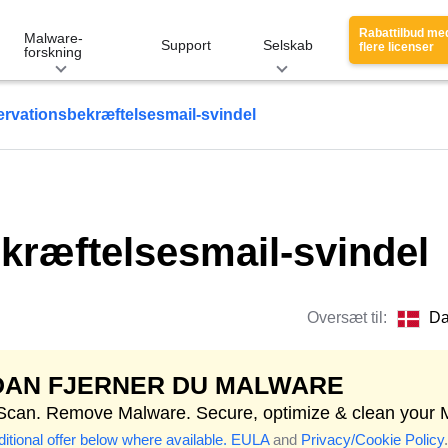
Rabattilbud me
Malware-
Support
Selskab
flere licenser
forskning
rvationsbekræftelsesmail-svindel
kræftelsesmail-svindel
Oversæt til:
Da
DAN FJERNER DU MALWARE
 Scan. Remove Malware. Secure, optimize & clean your 
itional offer below where available.
EULA
and
Privacy/Cookie Policy
.