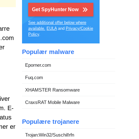
Get SpyHunter Now
See additional offer below where
arre
available.
EULA
and
Privacy/Cookie
Policy
.
g.com
er
Populær malware
Eporner.com
Fuq.com
XHAMSTER Ransomware
iver
CraxsRAT Mobile Malware
m. E-
tatus
Populære trojanere
mer er
Trojan:Win32/Suschil!rfn