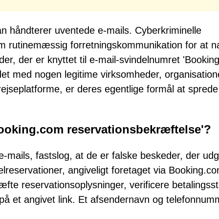
n håndterer uventede e-mails. Cyberkriminelle
 rutinemæssig forretningskommunikation for at n
r, der er knyttet til e-mail-svindelnumret 'Bookin
ndet med nogen legitime virksomheder, organisation
rejseplatforme, er deres egentlige formål at sprede
Booking.com reservationsbekræftelse'?
-mails, fastslog, at de er falske beskeder, der udg
lreservationer, angiveligt foretaget via Booking.co
fte reservationsoplysninger, verificere betalingss
på et angivet link. Et afsendernavn og telefonnum