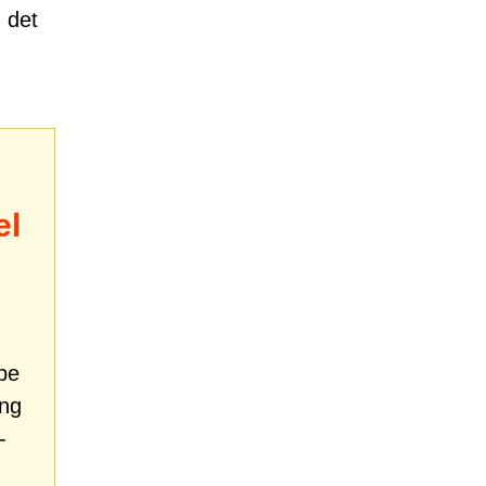
 det
el
lpe
ang
-