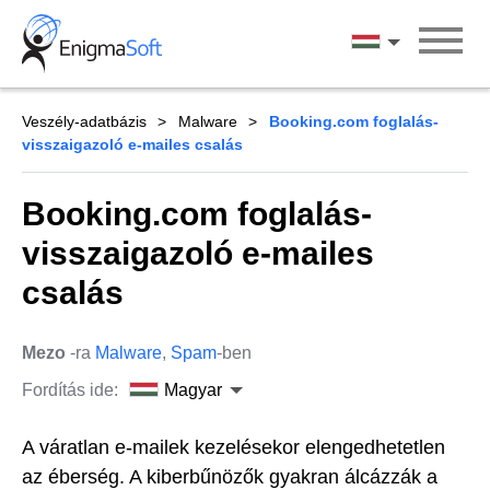
Skip
to
Magyar
content
Veszély-adatbázis
Malware
Booking.com foglalás-
visszaigazoló e-mailes csalás
Booking.com foglalás-
visszaigazoló e-mailes
csalás
Mezo
-ra
Malware
,
Spam
-ben
Fordítás ide:
Magyar
A váratlan e-mailek kezelésekor elengedhetetlen
az éberség. A kiberbűnözők gyakran álcázzák a