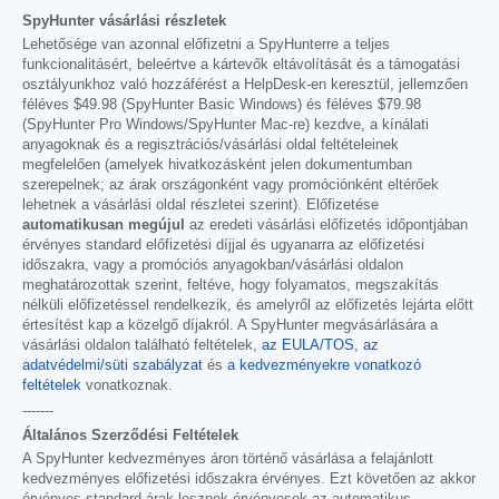
SpyHunter vásárlási részletek
Lehetősége van azonnal előfizetni a SpyHunterre a teljes
funkcionalitásért, beleértve a kártevők eltávolítását és a támogatási
osztályunkhoz való hozzáférést a HelpDesk-en keresztül, jellemzően
féléves
$49.98
(SpyHunter Basic Windows) és féléves
$79.98
(SpyHunter Pro Windows/SpyHunter Mac-re) kezdve, a kínálati
anyagoknak és a regisztrációs/vásárlási oldal feltételeinek
megfelelően (amelyek hivatkozásként jelen dokumentumban
szerepelnek; az árak országonként vagy promóciónként eltérőek
lehetnek a vásárlási oldal részletei szerint). Előfizetése
automatikusan megújul
az eredeti vásárlási előfizetés időpontjában
érvényes standard előfizetési díjjal és ugyanarra az előfizetési
időszakra, vagy a promóciós anyagokban/vásárlási oldalon
meghatározottak szerint, feltéve, hogy folyamatos, megszakítás
nélküli előfizetéssel rendelkezik, és amelyről az előfizetés lejárta előtt
értesítést kap a közelgő díjakról. A SpyHunter megvásárlására a
vásárlási oldalon található feltételek,
az EULA/TOS
,
az
adatvédelmi/süti szabályzat
és
a kedvezményekre vonatkozó
feltételek
vonatkoznak.
-------
Általános Szerződési Feltételek
A SpyHunter kedvezményes áron történő vásárlása a felajánlott
kedvezményes előfizetési időszakra érvényes. Ezt követően az akkor