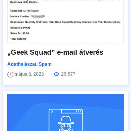
„Geek Squad” e-mail átverés
Adathalászat
,
Spam
május 8, 2023
26,577