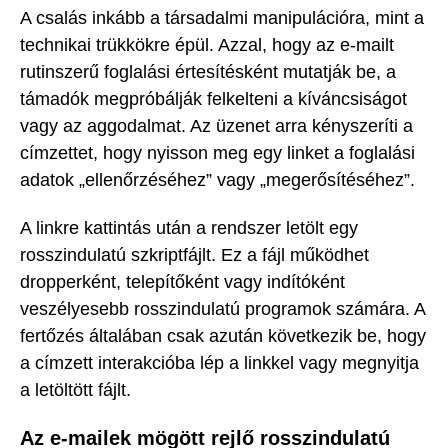
A csalás inkább a társadalmi manipulációra, mint a
technikai trükkökre épül. Azzal, hogy az e-mailt
rutinszerű foglalási értesítésként mutatják be, a
támadók megpróbálják felkelteni a kíváncsiságot
vagy az aggodalmat. Az üzenet arra kényszeríti a
címzettet, hogy nyisson meg egy linket a foglalási
adatok „ellenőrzéséhez” vagy „megerősítéséhez”.
A linkre kattintás után a rendszer letölt egy
rosszindulatú szkriptfájlt. Ez a fájl működhet
dropperként, telepítőként vagy indítóként
veszélyesebb rosszindulatú programok számára. A
fertőzés általában csak azután következik be, hogy
a címzett interakcióba lép a linkkel vagy megnyitja
a letöltött fájlt.
Az e-mailek mögött rejlő rosszindulatú