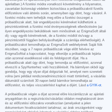
ajánlatban.) A fizetési módra vonatkozó követelmény a folyamatos,
zavartalan biztonsági védelem biztosítása a próbaidőszakról fizetős
előfizetésre való áttérés során, amennyiben úgy dönt, hogy vásárol. A
fizetési módra nem terheljük meg előre a fizetési összeget a
próbaidőszak alatt, bár engedélyezési kérelmeket küldhetünk a
pénzintézetének a fizetési mód érvényességének ellenőrzésére (az
ilyen engedélyezési beküldések nem minősülnek az EnigmaSoft általi
díj- vagy egyéb kérelmeknek, de a fizetési módtól és/vagy a
pénzintézettől függően befolyásolhatják a számlája elérhetőségét). A
próbaidőszakot lemondhatja az EnigmaSoft webhelyének Saját fiók
részében, vagy a 7 napos próbaidőszak vége előtt felvéve az
EnigmaSofttal a kapcsolatot, hogy elkerülje a próbaidőszak lejárta
után azonnal esedékessé váló és feldolgozott díjat. Ha a
próbaidőszak alatt úgy dönt, hogy lemondja az előfizetést, azonnal
elveszíti a SpyHunterhez való hozzáférését. Ha bármilyen okból úgy
gondolja, hogy egy olyan díjat dolgoztak fel, amelyet nem szeretett
volna (ami például rendszeradminisztráció miatt történhet), a vásárlás
dátumától számított 30 napon belül bármikor lemondhatja az
előfizetést, és teljes visszatérítést kaphat a díjért. Lásd
a GYIK-ot
.
A próbaidőszak végén a díjat azonnal előre kiszámlázzuk az ajánlati
anyagokban és a regisztrációs/vásárlási oldalon meghatározott áron
és az előfizetési időszakra vonatkozóan (amelyeket a jelen
dokumentum hivatkozásként tartalmaz; az árak országonként vagy