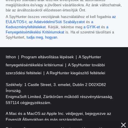
érvényes standard árak lesznek érvényesek az automatikus
megújításokra és/vagy a jövőbeni vásárlásokra. Az árak változhatnak,
bár az árváltozásokról előzetesen értesítjük Önt.
A SpyHunter összes verziójának használatához el kell fogadnia
az
EULA/TOS-t
,
az Adatvédelmi/Süti Szabályzatot
és
a
Kedvezményfeltételeket
. Kérjük, tekintse meg
a GYIK-et
és
a
Fenyegetésértékelési Kritériumokat
is. Ha el szeretné távolítani a
SpyHuntert,
tudja meg, hogyan
.
Itthon
Program eltávolítása lépések
A SpyHunter
fenyegetésértékelési kritériumai
A SpyHunter további
szerződési feltételei
A RegHunter kiegészítő feltételei
Székhely: 1 Castle Street, 3. emelet, Dublin 2 D02XD82
Írország.
EnigmaSoft Limited, Zártkörűen működő részvénytársaság,
597114 cégjegyzékszám.
A Mac és a MacOS az Apple Inc. védjegyei, bejegyezve az
Egyesült Államokban és más országokban.