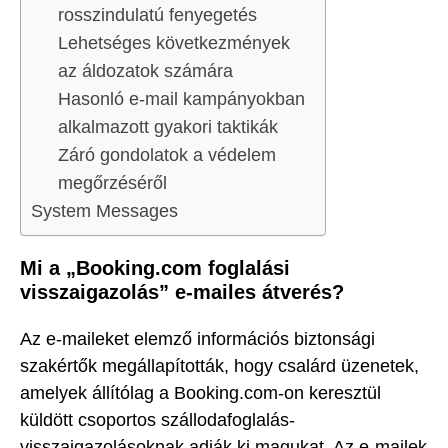
rosszindulatú fenyegetés
Lehetséges következmények
az áldozatok számára
Hasonló e-mail kampányokban
alkalmazott gyakori taktikák
Záró gondolatok a védelem
megőrzéséről
System Messages
Mi a „Booking.com foglalási
visszaigazolás” e-mailes átverés?
Az e-maileket elemző információs biztonsági
szakértők megállapították, hogy csalárd üzenetek,
amelyek állítólag a Booking.com-on keresztül
küldött csoportos szállodafoglalás-
visszaigazolásoknak adják ki magukat. Az e-mailek