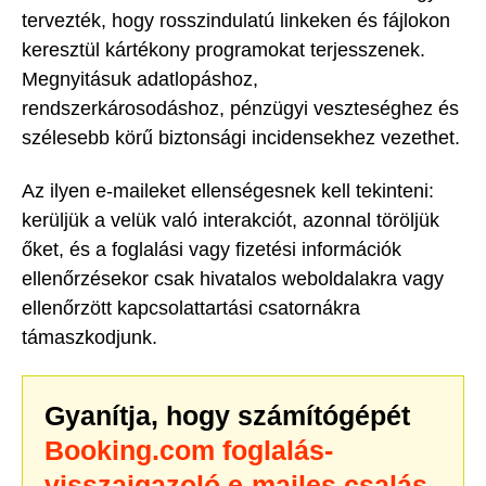
tervezték, hogy rosszindulatú linkeken és fájlokon
keresztül kártékony programokat terjesszenek.
Megnyitásuk adatlopáshoz,
rendszerkárosodáshoz, pénzügyi veszteséghez és
szélesebb körű biztonsági incidensekhez vezethet.
Az ilyen e-maileket ellenségesnek kell tekinteni:
kerüljük a velük való interakciót, azonnal töröljük
őket, és a foglalási vagy fizetési információk
ellenőrzésekor csak hivatalos weboldalakra vagy
ellenőrzött kapcsolattartási csatornákra
támaszkodjunk.
Gyanítja, hogy számítógépét
Booking.com foglalás-
visszaigazoló e-mailes csalás