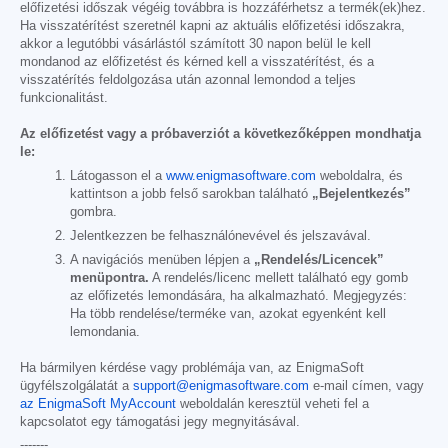
előfizetési időszak végéig továbbra is hozzáférhetsz a termék(ek)hez.
Ha visszatérítést szeretnél kapni az aktuális előfizetési időszakra,
akkor a legutóbbi vásárlástól számított 30 napon belül le kell
mondanod az előfizetést és kérned kell a visszatérítést, és a
visszatérítés feldolgozása után azonnal lemondod a teljes
funkcionalitást.
Az előfizetést vagy a próbaverziót a következőképpen mondhatja
le:
Látogasson el a
www.enigmasoftware.com
weboldalra, és
kattintson a jobb felső sarokban található
„Bejelentkezés”
gombra.
Jelentkezzen be felhasználónevével és jelszavával.
A navigációs menüben lépjen a
„Rendelés/Licencek”
menüpontra.
A rendelés/licenc mellett található egy gomb
az előfizetés lemondására, ha alkalmazható. Megjegyzés:
Ha több rendelése/terméke van, azokat egyenként kell
lemondania.
Ha bármilyen kérdése vagy problémája van, az EnigmaSoft
ügyfélszolgálatát a
support@enigmasoftware.com
e-mail címen, vagy
az EnigmaSoft MyAccount
weboldalán keresztül veheti fel a
kapcsolatot egy támogatási jegy megnyitásával.
-------