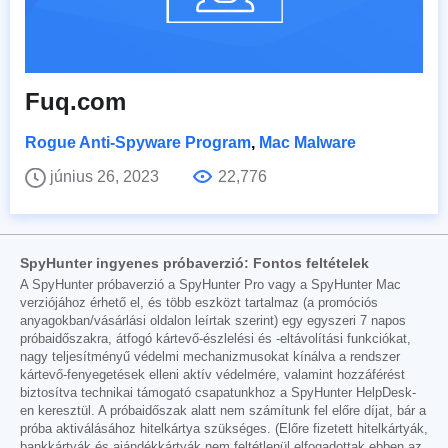
Fuq.com
Rogue Anti-Spyware Program
,
Mac Malware
június 26, 2023
22,776
SpyHunter ingyenes próbaverzió: Fontos feltételek
A SpyHunter próbaverzió a SpyHunter Pro vagy a SpyHunter Mac
verziójához érhető el, és több eszközt tartalmaz (a promóciós
anyagokban/vásárlási oldalon leírtak szerint) egy egyszeri 7 napos
próbaidőszakra, átfogó kártevő-észlelési és -eltávolítási funkciókat,
nagy teljesítményű védelmi mechanizmusokat kínálva a rendszer
kártevő-fenyegetések elleni aktív védelmére, valamint hozzáférést
biztosítva technikai támogató csapatunkhoz a SpyHunter HelpDesk-
en keresztül. A próbaidőszak alatt nem számítunk fel előre díjat, bár a
próba aktiválásához hitelkártya szükséges. (Előre fizetett hitelkártyák,
bankkártyák és ajándékkártyák nem feltétlenül elfogadottak ebben az