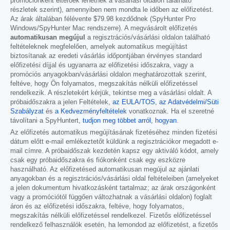
promóciónként eltérőek lehetnek a vásárlási oldalon található
részletek szerint), amennyiben nem mondta le időben az előfizetést.
Az árak általában félévente
$79.98
kezdődnek (SpyHunter Pro
Windows/SpyHunter Mac rendszerre). A megvásárolt előfizetés
automatikusan megújul
a regisztrációs/vásárlási oldalon található
feltételeknek megfelelően, amelyek automatikus megújítást
biztosítanak az eredeti vásárlás időpontjában érvényes standard
előfizetési díjjal és ugyanarra az előfizetési időszakra, vagy a
promóciós anyagokban/vásárlási oldalon meghatározottak szerint,
feltéve, hogy Ön folyamatos, megszakítás nélküli előfizetéssel
rendelkezik. A részletekért kérjük, tekintse meg a vásárlási oldalt. A
próbaidőszakra a jelen Feltételek,
az EULA/TOS
,
az Adatvédelmi/Süti
Szabályzat
és
a Kedvezményfeltételek
vonatkoznak. Ha el szeretné
távolítani a SpyHuntert,
tudjon meg többet arról, hogyan
.
Az előfizetés automatikus megújításának fizetéséhez minden fizetési
dátum előtt e-mail emlékeztetőt küldünk a regisztrációkor megadott e-
mail címre. A próbaidőszak kezdetén kapsz egy aktiváló kódot, amely
csak egy próbaidőszakra és fiókonként csak egy eszközre
használható. Az előfizetésed automatikusan megújul az ajánlati
anyagokban és a regisztrációs/vásárlási oldal feltételeiben (amelyeket
a jelen dokumentum hivatkozásként tartalmaz; az árak országonként
vagy a promóciótól függően változhatnak a vásárlási oldalon) foglalt
áron és az előfizetési időszakra, feltéve, hogy folyamatos,
megszakítás nélküli előfizetéssel rendelkezel. Fizetős előfizetéssel
rendelkező felhasználók esetén, ha lemondod az előfizetést, a fizetős