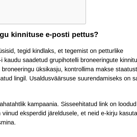
u kinnituse e-posti pettus?
sisid, tegid kindlaks, et tegemist on petturlike
kaudu saadetud grupihotelli broneeringute kinnitu
a broneeringu üksikasju, kontrollima makse staatust
itatud lingil. Usaldusväärsuse suurendamiseks on s
ahatahtlik kampaania. Sisseehitatud link on loodud
on viinud eksperdid järeldusele, et neid e-kirju kasut
smina.