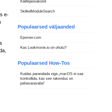
Käitlejaosakond
SkilledModuleSearch
s e-
m
Populaarsed väljaanded
Eporner.com
a
Kas Lookmovie.io on ohutu?
da,
Populaarsed How-Tos
Kuidas parandada viga „macOS ei saa
kontrollida, kas see rakendus on
pahavaravaba”