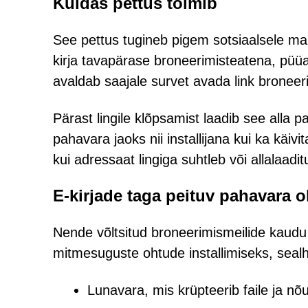
Kuidas pettus toimib
See pettus tugineb pigem sotsiaalsele mani
kirja tavapärase broneerimisteatena, pü
avaldab saajale survet avada link broneeri
Pärast lingile klõpsamist laadib see alla pa
pahavara jaoks nii installijana kui ka käiv
kui adressaat lingiga suhtleb või allalaaditu
E-kirjade taga peituv pahavara o
Nende võltsitud broneerimismeilide kaudu
mitmesuguste ohtude installimiseks, seal
Lunavara, mis krüpteerib faile ja nõ