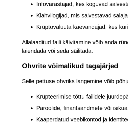
Infovarastajad, kes koguvad salvest
Klahvilogijad, mis salvestavad salaja
Krüptovaluuta kaevandajad, kes kur
Allalaaditud faili käivitamine võib anda rü
laiendada või seda säilitada.
Ohvrite võimalikud tagajärjed
Selle pettuse ohvriks langemine võib põhju
Krüpteerimise tõttu failidele juurde
Paroolide, finantsandmete või isik
Kaaperdatud veebikontod ja identitee