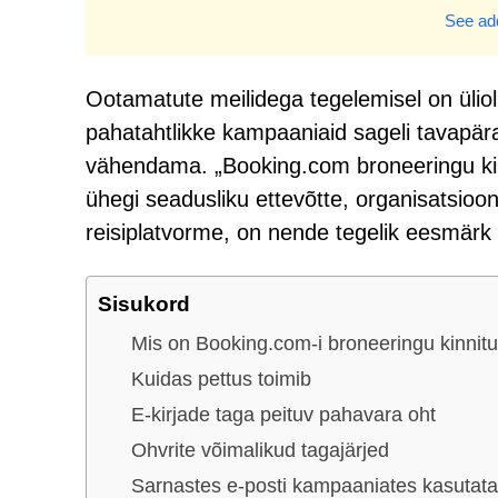
See add
Ootamatute meilidega tegelemisel on üliol
pahatahtlikke kampaaniaid sageli tavapära
vähendama. „Booking.com broneeringu kin
ühegi seadusliku ettevõtte, organisatsioo
reisiplatvorme, on nende tegelik eesmärk
Sisukord
Mis on Booking.com-i broneeringu kinnitu
Kuidas pettus toimib
E-kirjade taga peituv pahavara oht
Ohvrite võimalikud tagajärjed
Sarnastes e-posti kampaaniates kasutata