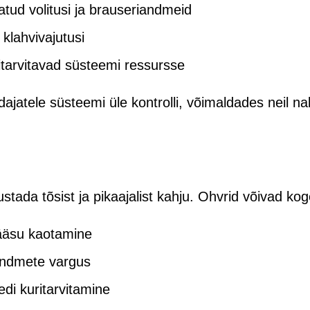
atud volitusi ja brauseriandmeid
 klahvivajutusi
itarvitavad süsteemi ressursse
ndajatele süsteemi üle kontrolli, võimaldades neil n
stada tõsist ja pikaajalist kahju. Ohvrid võivad ko
pääsu kaotamine
uandmete vargus
di kuritarvitamine