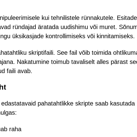
puleerimisele kui tehnilistele rünnakutele. Esitade
üavad ründajad äratada uudishimu või muret. Sõnu
ngu üksikasjade kontrollimiseks või kinnitamiseks.
hatahtliku skriptifaili. See fail võib toimida ohtlikum
itajana. Nakatumine toimub tavaliselt alles pärast se
d faili avab.
ht
 edastatavaid pahatahtlikke skripte saab kasutada
hulgas:
uab raha