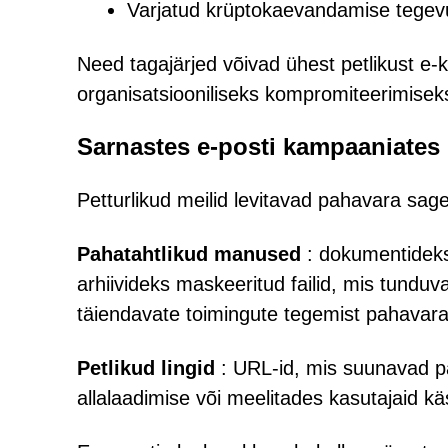
Varjatud krüptokaevandamise tegevu
Need tagajärjed võivad ühest petlikust e-ki
organisatsiooniliseks kompromiteerimisek
Sarnastes e-posti kampaaniates 
Petturlikud meilid levitavad pahavara sagel
Pahatahtlikud manused
: dokumentideks,
arhiivideks maskeeritud failid, mis tunduva
täiendavate toimingute tegemist pahavara
Petlikud lingid
: URL-id, mis suunavad pa
allalaadimise või meelitades kasutajaid käsi