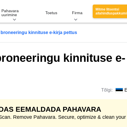
Mitme litsentsi
Pahavara
Toetus
Firma
allahindluspakkum
uurimine
roneeringu kinnituse e-kirja pettus
roneeringu kinnituse e-
Tõlgi:
E
IDAS EEMALDADA PAHAVARA
 Scan. Remove Pahavara. Secure, optimize & clean your