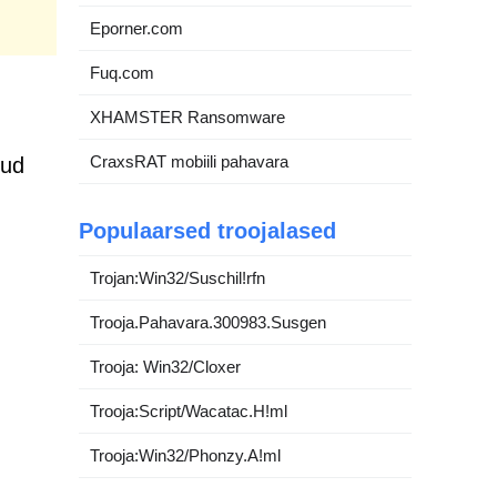
Eporner.com
Fuq.com
XHAMSTER Ransomware
CraxsRAT mobiili pahavara
tud
Populaarsed troojalased
Trojan:Win32/Suschil!rfn
Trooja.Pahavara.300983.Susgen
Trooja: Win32/Cloxer
Trooja:Script/Wacatac.H!ml
Trooja:Win32/Phonzy.A!ml