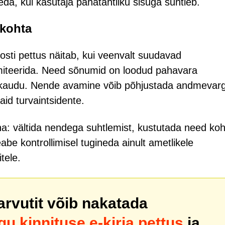
da, kui kasutaja pahatahtliku sisuga suhtleb.
 kohta
osti pettus näitab, kui veenvalt suudavad
 imiteerida. Need sõnumid on loodud pahavara
ide kaudu. Nende avamine võib põhjustada andmevarg
aid turvaintsidente.
kena: vältida nendega suhtlemist, kustutada need koh
be kontrollimisel tugineda ainult ametlikele
tele.
 arvutit võib nakatada
 kinnituse e-kirja pettus
ja