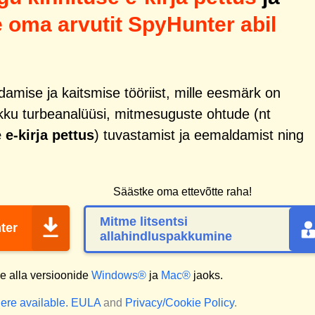
e oma arvutit SpyHunter abil
mise ja kaitsmise tööriist, mille eesmärk on
kku turbeanalüüsi, mitmesuguste ohtude (nt
e-kirja pettus
) tuvastamist ja eemaldamist ning
Säästke oma ettevõtte raha!
Mitme litsentsi
ter
allahindluspakkumine
 alla versioonide
Windows®
ja
Mac®
jaoks.
ere available.
EULA
and
Privacy/Cookie Policy
.