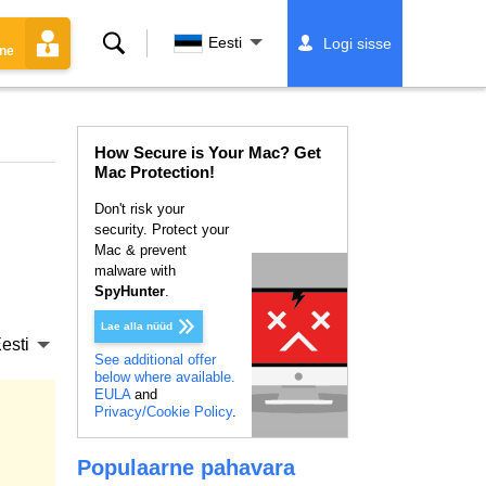
Otsing
Eesti
Logi sisse
ine
How Secure is Your Mac? Get
Mac Protection!
Don't risk your
security. Protect your
Mac & prevent
malware with
SpyHunter
.
Lae alla nüüd
esti
See additional offer
below where available.
EULA
and
Privacy/Cookie Policy
.
Populaarne pahavara