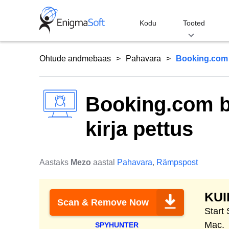
Skip
to
Kodu
Tooted
content
Ohtude andmebaas
Pahavara
Booking.com b
Booking.com b
kirja pettus
Aastaks
Mezo
aastal
Pahavara
,
Rämpspost
KU
Scan & Remove Now
Start
Mac.
SPYHUNTER