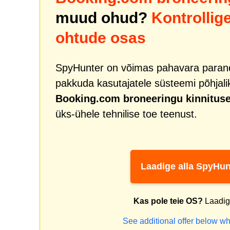
muud ohud?
Kontrollig
ohtude osas
SpyHunter on võimas pahavara paranda
pakkuda kasutajatele süsteemi põhjali
Booking.com broneeringu kinnituse 
üks-ühele tehnilise toe teenust.
Laadige alla SpyHun
Kas pole teie OS?
Laadige
See additional offer below wh