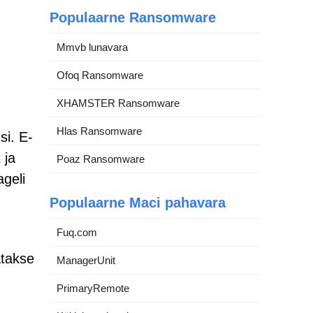
Populaarne Ransomware
Mmvb lunavara
Ofoq Ransomware
XHAMSTER Ransomware
Hlas Ransomware
si. E-
 ja
Poaz Ransomware
ageli
Populaarne Maci pahavara
Fuq.com
atakse
ManagerUnit
PrimaryRemote