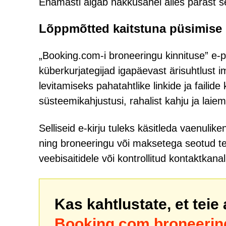
Enamasti algab nakkusahel alles pärast se
Lõppmõtted kaitstuna püsimise
„Booking.com-i broneeringu kinnituse” e-p
küberkurjategijad igapäevast ärisuhtlust
levitamiseks pahatahtlike linkide ja fail
süsteemikahjustusi, rahalist kahju ja laiem
Selliseid e-kirju tuleks käsitleda vaenuli
ning broneeringu või maksetega seotud tea
veebisaitidele või kontrollitud kontaktkanali
Kas kahtlustate, et teie
Booking.com broneeringu