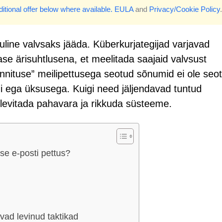
itional offer below where available.
EULA
and
Privacy/Cookie Policy
.
uline valvsaks jääda. Küberkurjategijad varjavad
se ärisuhtlusena, et meelitada saajaid valvsust
nituse” meilipettusega seotud sõnumid ei ole seo
ni ega üksusega. Kuigi need jäljendavad tuntud
 levitada pahavara ja rikkuda süsteeme.
se e-posti pettus?
vad levinud taktikad