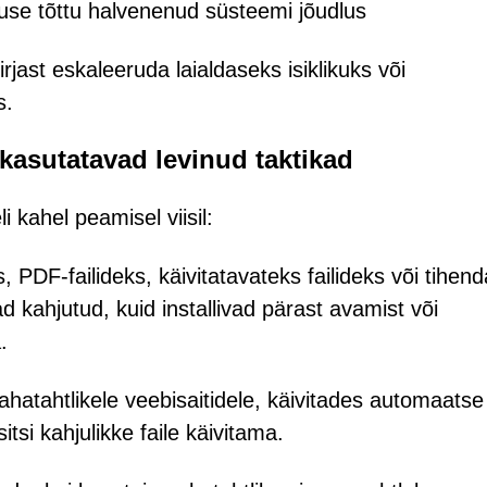
se tõttu halvenenud süsteemi jõudlus
rjast eskaleeruda laialdaseks isiklikuks või
s.
kasutatavad levinud taktikad
i kahel peamisel viisil:
 PDF-failideks, käivitatavateks failideks või tihen
d kahjutud, kuid installivad pärast avamist või
.
hatahtlikele veebisaitidele, käivitades automaatse
tsi kahjulikke faile käivitama.