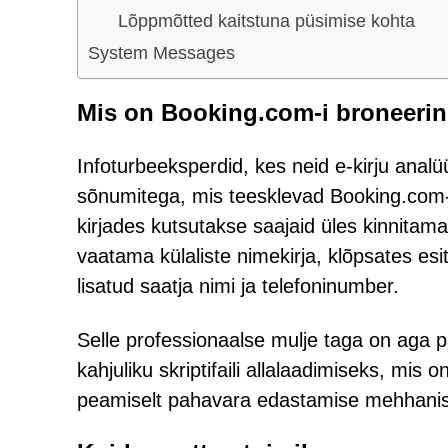
Lõppmõtted kaitstuna püsimise kohta
System Messages
Mis on Booking.com-i broneering
Infoturbeeksperdid, kes neid e-kirju analüü
sõnumitega, mis teesklevad Booking.com-i 
kirjades kutsutakse saajaid üles kinnitam
vaatama külaliste nimekirja, klõpsates es
lisatud saatja nimi ja telefoninumber.
Selle professionaalse mulje taga on aga p
kahjuliku skriptifaili allalaadimiseks, mis 
peamiselt pahavara edastamise mehhani