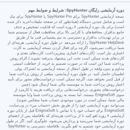
دوره آزمایشی رایگان SpyHunter: شرایط و ضوابط مهم
نسخه آزمایشی SpyHunter برای SpyHunter Pro یا SpyHunter برای مک
است و شامل چندین دستگاه (همانطور که در صفحه تبلیغات/خرید ذکر شده
است) برای یک دوره آزمایشی ۷ روزه است که قابلیت تشخیص و حذف
جامع بدافزار، محافظ‌های با کارایی بالا برای محافظت فعال از سیستم شما
در برابر تهدیدات بدافزار و دسترسی به تیم پشتیبانی فنی ما از طریق
SpyHunter HelpDesk را ارائه می‌دهد. در طول دوره آزمایشی، هزینه‌ای از
شما دریافت نمی‌شود، اگرچه برای فعال کردن نسخه آزمایشی به کارت
اعتباری نیاز است. (کارت‌های اعتباری پیش‌پرداخت، کارت‌های نقدی و
کارت‌های هدیه ممکن است تحت این پیشنهاد پذیرفته نشوند.) الزام روش
پرداخت شما این است که در صورت تصمیم به خرید، از حفاظت امنیتی
مداوم و بدون وقفه در طول انتقال از نسخه آزمایشی به اشتراک پولی
اطمینان حاصل کنید. در طول دوره آزمایشی، مبلغی از روش پرداخت شما
از قبل کسر نخواهد شد، اگرچه ممکن است درخواست‌های مجوز برای تأیید
اعتبار روش پرداخت شما به موسسه مالی شما ارسال شود (چنین
درخواست‌های مجوزی، درخواست‌هایی برای دریافت هزینه یا کارمزد از
سوی EnigmaSoft نیستند، اما بسته به روش پرداخت شما و/یا موسسه
مالی شما، ممکن است در مورد موجودی حساب شما منعکس شوند).
می‌توانید دوره آزمایشی خود را از طریق بخش «حساب من» در وب‌سایت
EnigmaSoft برای حساب خود یا با تماس با EnigmaSoft قبل از پایان دوره
آزمایشی ۷ روزه لغو کنید تا از پرداخت هزینه‌ای که بلافاصله پس از انقضای
دوره آزمایشی شما سررسید و پردازش می‌شود، جلوگیری کنید. اگر در طول
دوره آزمایشی خود تصمیم به لغو بگیرید، بلافاصله دسترسی به SpyHunter