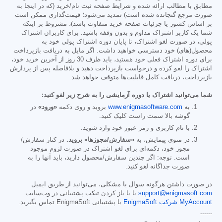
مطابق با مطالب ارائه شده و شرایط صفحه ثبت نام/خرید (که در اینجا به
صورت مرجع گنجانده شده است) تمدید می‌شود؛ قیمت‌گذاری ممکن است
بر اساس کشور یا جزئیات صفحه خرید متفاوت باشد)، مشروط بر اینکه
شما یک کاربر اشتراک مداوم و بدون وقفه باشید. برای کاربران اشتراک
پولی، در صورت لغو اشتراک، تا پایان دوره اشتراک پولی خود به
محصول(های) خود دسترسی خواهید داشت. اگر مایل به دریافت بازپرداخت
برای دوره اشتراک فعلی خود هستید، باید ظرف 30 روز از آخرین خرید خود،
اشتراک را لغو کرده و درخواست بازپرداخت دهید و بلافاصله پس از پردازش
بازپرداخت، دریافت کامل قابلیت‌ها متوقف خواهد شد.
شما می‌توانید اشتراک یا دوره آزمایشی را به شرح زیر لغو کنید:
به
www.enigmasoftware.com
بروید و روی دکمه
«ورود»
در
گوشه بالا سمت راست کلیک کنید.
با نام کاربری و رمز عبور خود وارد شوید.
در منوی پیمایش، به
«سفارش/مجوزها» بروید.
در کنار سفارش/
مجوز خود، دکمه‌ای برای لغو اشتراک در صورت لزوم موجود
است. توجه: اگر چندین سفارش/محصول دارید، باید آنها را به
صورت جداگانه لغو کنید.
در صورت داشتن هرگونه سوال یا مشکلی، می‌توانید از طریق ایمیل
support@enigmasoft.com
یا با باز کردن تیکت پشتیبانی در وب‌سایت
MyAccount شرکت EnigmaSoft
با پشتیبانی EnigmaSoft تماس بگیرید.
------