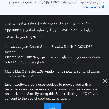
ما نیز مراجعه کنید. اگر می‌خواهید SpyHunter را حذف نصب کنید،
نحوه‌ی
آن را بیاموزید
.
صفحه اصلی
مراحل حذف برنامه
معیارهای ارزیابی تهدید
شرایط و
شرایط و ضوابط اضافی SpyHunter
SpyHunter
ضوابط اضافی RegHunter
دفتر ثبت شده: 1 Castle Street، طبقه 3، Dublin 2 D02XD82
Ireland.
EnigmaSoft Limited، شرکت خصوصی با مسئولیت محدود با سهام،
شماره ثبت شرکت 597114.
Mac و MacOS علائم تجاری Apple Inc. هستند که در ایالات متحده و
سایر کشورها ثبت شده اند.
Enigmasoftware.com uses cookies to provide you with a
. EnigmaSoft Ltd. کلیه حقوق محفوظ است.
حق چاپ 2016-
2026
better browsing experience and analyze how users navigate
and utilize the Site. By using this Site or clicking on "OK", you
.
بیشتر بدانید
consent to the use of cookies.