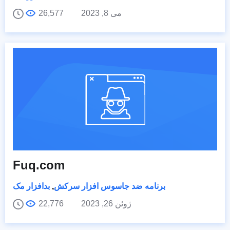
می 8, 2023
26,577
Fuq.com
برنامه ضد جاسوس افزار سرکش
,
بدافزار مک
ژوئن 26, 2023
22,776