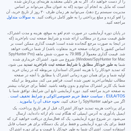
را از دست خواهید داد. اگر به هر دلیلی معتقدید هزینه‌ای پردازش شده
است که مایل به انجام آن نبودید (که به عنوان مثال می‌تواند بر اساس
مدیریت سیستم رخ دهد)، می‌توانید هر زمان ظرف ۳۰ روز از تاریخ خرید، آن
را لغو کرده و مبلغ پرداختی را به طور کامل دریافت کنید.
به سوالات متداول
مراجعه کنید.
در پایان دوره آزمایشی، در صورت عدم لغو به موقع، هزینه و مدت اشتراک،
طبق قیمت مندرج در مطالب ارائه شده و شرایط صفحه ثبت نام/خرید (که
در اینجا به صورت مرجع گنجانده شده است؛ قیمت گذاری ممکن است بر
اساس کشور یا جزئیات صفحه خرید متفاوت باشد) از شما دریافت خواهد
شد. قیمت گذاری معمولاً از
$79.98
به صورت شش ماهه (SpyHunter Pro
Windows/SpyHunter for Mac) شروع می شود. اشتراک خریداری شده
شما
به طور خودکار مطابق با شرایط صفحه ثبت نام/خرید تمدید
می شود،
که تمدید خودکار را با هزینه اشتراک استاندارد مربوطه که در زمان خرید
اولیه شما و برای همان دوره زمانی اشتراک یا مطابق با آنچه در صفحه
مطالب تبلیغاتی/خرید تعیین شده است، فراهم می کند، مشروط بر اینکه
شما یک کاربر اشتراک مداوم و بدون وقفه باشید. لطفاً برای جزئیات بیشتر
به صفحه خرید مراجعه کنید. دوره آزمایشی تابع این شرایط، توافق شما با
EULA/TOS
،
سیاست حفظ حریم خصوصی/کوکی
و
شرایط تخفیف است
.
اگر می خواهید SpyHunter را حذف کنید،
نحوه حذف آن را بیاموزید
.
برای پرداخت هزینه تمدید خودکار اشتراک، قبل از هر تاریخ پرداخت، یک
ایمیل یادآوری به آدرس ایمیلی که هنگام ثبت نام ارائه داده‌اید، ارسال
می‌شود. در شروع دوره آزمایشی، یک کد فعال‌سازی دریافت خواهید کرد که
فقط برای یک دوره آزمایشی و فقط برای یک دستگاه برای هر حساب قابل
استفاده است. اشتراک شما به طور خودکار با قیمت و برای دوره اشتراک