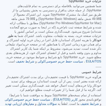
جزئیات خرید SpyHunter
شما همچنین می‌توانید بلافاصله برای دسترسی به تمام قابلیت‌های
SpyHunter، از جمله حذف بدافزار و دسترسی به بخش پشتیبانی ما از
طریق میز کمک ما، مشترک SpyHunter شوید. این اشتراک معمولاً از
$49.98
شش ماهه (SpyHunter Basic Windows) و
$79.98
شش ماهه
(SpyHunter Pro Windows/SpyHunter for Mac) مطابق با مطالب ارائه
شده و شرایط صفحه ثبت نام/خرید (که در اینجا به صورت مرجع گنجانده
شده‌اند) شروع می‌شود. قیمت‌گذاری ممکن است بر اساس کشور یا
جزئیات صفحه خرید، بسته به تبلیغات، متفاوت باشد. اشتراک شما
به طور
خودکار
با هزینه اشتراک استاندارد قابل اجرا در زمان خرید اولیه اشتراک و
برای همان دوره زمانی اشتراک یا همانطور که در صفحه خرید/مواد تبلیغاتی
ذکر شده است، تمدید می‌شود، مشروط بر اینکه شما یک کاربر اشتراک
مداوم و بدون وقفه باشید و قبل از انقضای اشتراک خود، از هزینه‌های بعدی
مطلع شوید. خرید SpyHunter تابع شرایط و ضوابط موجود در صفحه خرید،
EULA/TOS
،
سیاست حفظ حریم خصوصی/کوکی
و
شرایط تخفیف
است.
------
شرایط عمومی
هرگونه خرید SpyHunter با قیمت تخفیف‌دار، برای مدت اشتراک تخفیف‌دار
ارائه شده معتبر است. پس از آن، قیمت استاندارد مربوطه برای تمدید
خودکار و/یا خریدهای آینده اعمال خواهد شد. قیمت‌گذاری ممکن است تغییر
کند، اگرچه ما از قبل شما را از تغییرات قیمت مطلع خواهیم کرد.
استفاده از تمام نسخه‌های SpyHunter منوط به موافقت شما با شرایط/
توافق‌نامه‌ی مجوز
کاربر (EULA/TOS)
،
سیاست حفظ حریم خصوصی/کوکی
و
شرایط تخفیف
ما است. لطفاً به
سؤالات متداول
و
معیارهای ارزیابی تهدید