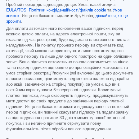
Пробний період діє відповідно до цих Умов, вашої згоди з
EULA/TOS
,
Політики конфіденційності/файлів cookie
та
Умов
знижок
. Якщо ви бажаєте видалити SpyHunter,
дізнайтеся, як це
зробити
.
Для оплати автоматичного поновлення вашої підписки, перед
кожною датою оплати, на адресу електронної пошти, яку ви
вказали під час реєстрації, буде надіслано електронного листа з
нагадуванням. На початку пробного періоду ви отримаєте код
активації, який можна використовувати лише протягом одного
пробного періоду та лише для одного пристрою на один обліковий
запис. Ваша підписка автоматично поновлюватиметься за ціною
та на період підписки відповідно до пропозиційних матеріалів та
умов сторінки реєстрації/покупки (які включені до цього документа
шляхом посилання; ціни можуть відрізнятися залежно від країни
або акції, зазначеної на сторінці покупки), за умови, що ви є
постійним користувачем безперервної підписки. Користувачі
платної підписки, якщо скасовують підписку, продовжуватимуть
мати доступ до своїх продуктів до закінчення періоду платної
підписки. Якщо ви бажаєте отримати відшкодування за поточний
період підписки, ви повинні скасувати підписку та подати заявку
на відшкодування протягом 30 днів з моменту вашої останньої
покупки, і ви негайно припините отримувати повну
функціональність після обробки вашого відшкодування.