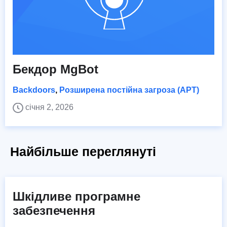
Бекдор MgBot
Backdoors
,
Розширена постійна загроза (APT)
січня 2, 2026
Найбільше переглянуті
Шкідливе програмне
забезпечення