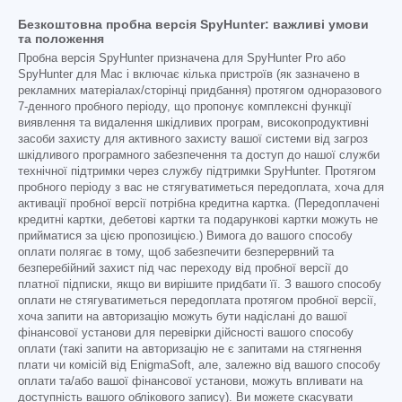
Безкоштовна пробна версія SpyHunter: важливі умови
та положення
Пробна версія SpyHunter призначена для SpyHunter Pro або
SpyHunter для Mac і включає кілька пристроїв (як зазначено в
рекламних матеріалах/сторінці придбання) протягом одноразового
7-денного пробного періоду, що пропонує комплексні функції
виявлення та видалення шкідливих програм, високопродуктивні
засоби захисту для активного захисту вашої системи від загроз
шкідливого програмного забезпечення та доступ до нашої служби
технічної підтримки через службу підтримки SpyHunter. Протягом
пробного періоду з вас не стягуватиметься передоплата, хоча для
активації пробної версії потрібна кредитна картка. (Передоплачені
кредитні картки, дебетові картки та подарункові картки можуть не
прийматися за цією пропозицією.) Вимога до вашого способу
оплати полягає в тому, щоб забезпечити безперервний та
безперебійний захист під час переходу від пробної версії до
платної підписки, якщо ви вирішите придбати її. З вашого способу
оплати не стягуватиметься передоплата протягом пробної версії,
хоча запити на авторизацію можуть бути надіслані до вашої
фінансової установи для перевірки дійсності вашого способу
оплати (такі запити на авторизацію не є запитами на стягнення
плати чи комісій від EnigmaSoft, але, залежно від вашого способу
оплати та/або вашої фінансової установи, можуть впливати на
доступність вашого облікового запису). Ви можете скасувати