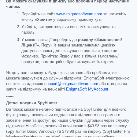
Ви можете скасувати підписку або пробний період наступним
чином:
Перейдіть на сайт
www.enigmasoftware.com
та натисніть
кнопку
«Увійти»
у верхньому правому куті.
Увійдіть, використовуючи своє ім'я користувача та
пароль.
У меню навігації перейдіть до
розділу «Замовлення/
Ліцензії».
Поруч із вашим замовленням/ліцензією
доступна кнопка для скасування підписки, якщо це
можливо. Примітка: Якщо у вас є кілька замовлень/
продуктів, вам потрібно буде скасувати їх окремо.
Якщо у вас виникнуть будь-які запитання або проблеми, ви
можете звернутися до служби підтримки EnigmaSoft електронною
поштою за адресою
support@enigmasoftware.com
або створивши
запит на підтримку на веб-сайті
EnigmaSoft MyAccount
.
------
Деталі покупки SpyHunter
Ви також можете негайно підписатися на SpyHunter для повного
функціоналу, включаючи видалення шкідливого програмного
забезпечення та доступ до нашої служби підтримки через службу
підтримки HelpDesk, зазвичай починаючи з
$49.98
раз на півроку
(SpyHunter Basic Windows) та
$79.98
раз на півроку (SpyHunter Pro