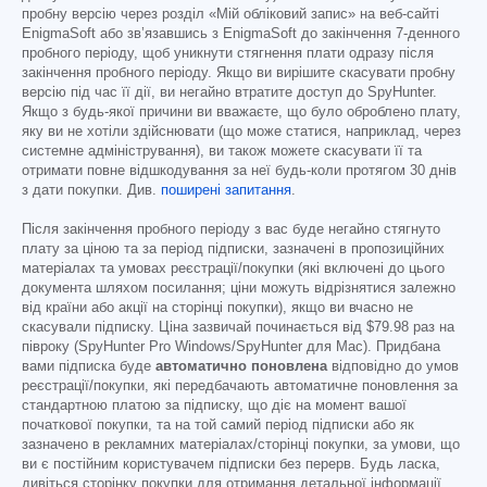
пробну версію через розділ «Мій обліковий запис» на веб-сайті
EnigmaSoft або зв’язавшись з EnigmaSoft до закінчення 7-денного
пробного періоду, щоб уникнути стягнення плати одразу після
закінчення пробного періоду. Якщо ви вирішите скасувати пробну
версію під час її дії, ви негайно втратите доступ до SpyHunter.
Якщо з будь-якої причини ви вважаєте, що було оброблено плату,
яку ви не хотіли здійснювати (що може статися, наприклад, через
системне адміністрування), ви також можете скасувати її та
отримати повне відшкодування за неї будь-коли протягом 30 днів
з дати покупки. Див.
поширені запитання
.
Після закінчення пробного періоду з вас буде негайно стягнуто
плату за ціною та за період підписки, зазначені в пропозиційних
матеріалах та умовах реєстрації/покупки (які включені до цього
документа шляхом посилання; ціни можуть відрізнятися залежно
від країни або акції на сторінці покупки), якщо ви вчасно не
скасували підписку. Ціна зазвичай починається від
$79.98
раз на
півроку (SpyHunter Pro Windows/SpyHunter для Mac). Придбана
вами підписка буде
автоматично поновлена
відповідно до умов
реєстрації/покупки, які передбачають автоматичне поновлення за
стандартною платою за підписку, що діє на момент вашої
початкової покупки, та на той самий період підписки або як
зазначено в рекламних матеріалах/сторінці покупки, за умови, що
ви є постійним користувачем підписки без перерв. Будь ласка,
дивіться сторінку покупки для отримання детальної інформації.