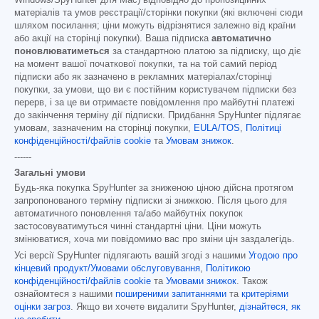
Windows/SpyHunter для Mac) відповідно до пропозиційних
матеріалів та умов реєстрації/сторінки покупки (які включені сюди
шляхом посилання; ціни можуть відрізнятися залежно від країни
або акції на сторінці покупки). Ваша підписка
автоматично
поновлюватиметься
за стандартною платою за підписку, що діє
на момент вашої початкової покупки, та на той самий період
підписки або як зазначено в рекламних матеріалах/сторінці
покупки, за умови, що ви є постійним користувачем підписки без
перерв, і за це ви отримаєте повідомлення про майбутні платежі
до закінчення терміну дії підписки. Придбання SpyHunter підлягає
умовам, зазначеним на сторінці покупки,
EULA/TOS
,
Політиці
конфіденційності/файлів cookie
та
Умовам знижок
.
------
Загальні умови
Будь-яка покупка SpyHunter за зниженою ціною дійсна протягом
запропонованого терміну підписки зі знижкою. Після цього для
автоматичного поновлення та/або майбутніх покупок
застосовуватимуться чинні стандартні ціни. Ціни можуть
змінюватися, хоча ми повідомимо вас про зміни цін заздалегідь.
Усі версії SpyHunter підлягають вашій згоді з нашими
Угодою про
кінцевий продукт/Умовами обслуговування
,
Політикою
конфіденційності/файлів cookie
та
Умовами знижок
. Також
ознайомтеся з нашими
поширеними запитаннями
та
критеріями
оцінки загроз
. Якщо ви хочете видалити SpyHunter,
дізнайтеся, як