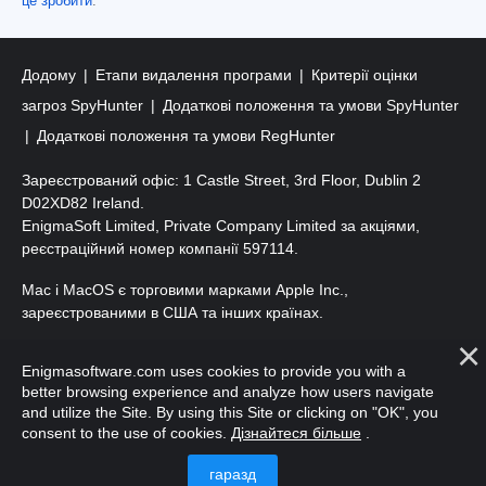
це зробити
.
Додому
Етапи видалення програми
Критерії оцінки
загроз SpyHunter
Додаткові положення та умови SpyHunter
Додаткові положення та умови RegHunter
Зареєстрований офіс: 1 Castle Street, 3rd Floor, Dublin 2
D02XD82 Ireland.
EnigmaSoft Limited, Private Company Limited за акціями,
реєстраційний номер компанії 597114.
Mac і MacOS є торговими марками Apple Inc.,
зареєстрованими в США та інших країнах.
Авторські права 2016-
2026
. ТОВ «ЕнігмаСофт». Усі права
Enigmasoftware.com uses cookies to provide you with a
захищено.
better browsing experience and analyze how users navigate
and utilize the Site. By using this Site or clicking on "OK", you
consent to the use of cookies.
Дізнайтеся більше
.