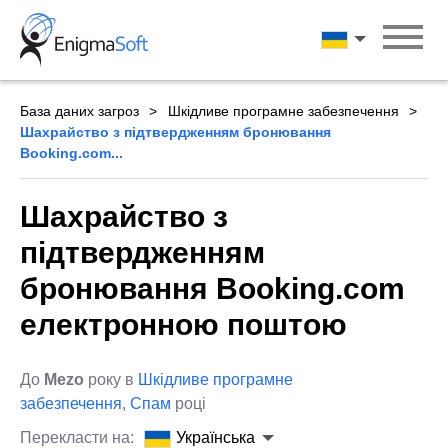
Skip
to
Українська
content
База даних загроз
Шкідливе програмне забезпечення
Шахрайство з підтвердженням бронювання
Booking.com...
Шахрайство з
підтвердженням
бронювання Booking.com
електронною поштою
До
Mezo
року в
Шкідливе програмне
забезпечення
,
Спам
році
Перекласти на:
Українська