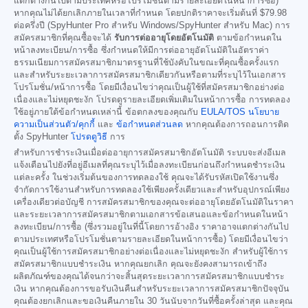
แตกต่างกันไปตามประเทศหรือโปรโมชั่นตามรายละเอียดในหน้าการซื้อ)
หากคุณไม่ได้ยกเลิกภายในเวลาที่กำหนด โดยปกติราคาจะเริ่มต้นที่
$79.98
ต่อครึ่งปี (SpyHunter Pro สำหรับ Windows/SpyHunter สำหรับ Mac) การ
สมัครสมาชิกที่คุณซื้อจะได้
รับการต่ออายุโดยอัตโนมัติ
ตามข้อกำหนดใน
หน้าลงทะเบียน/การซื้อ ซึ่งกำหนดให้มีการต่ออายุอัตโนมัติในอัตราค่า
ธรรมเนียมการสมัครสมาชิกมาตรฐานที่ใช้บังคับในขณะที่คุณซื้อครั้งแรก
และสำหรับระยะเวลาการสมัครสมาชิกเดียวกันหรือตามที่ระบุไว้ในเอกสาร
โปรโมชั่น/หน้าการซื้อ โดยมีเงื่อนไขว่าคุณเป็นผู้ใช้ที่สมัครสมาชิกอย่างต่อ
เนื่องและไม่หยุดชะงัก โปรดดูรายละเอียดเพิ่มเติมในหน้าการซื้อ การทดลอง
ใช้อยู่ภายใต้ข้อกำหนดเหล่านี้ ข้อตกลงของคุณกับ
EULA/TOS
นโยบาย
ความเป็นส่วนตัว/คุกกี้
และ
ข้อกำหนดส่วนลด
หากคุณต้องการถอนการติด
ตั้ง SpyHunter
โปรดดูวิธี
การ
สำหรับการชำระเงินเมื่อต่ออายุการสมัครสมาชิกอัตโนมัติ ระบบจะส่งอีเมล
แจ้งเตือนไปยังที่อยู่อีเมลที่คุณระบุไว้เมื่อลงทะเบียนก่อนถึงกำหนดชำระเงิน
แต่ละครั้ง ในช่วงเริ่มต้นของการทดลองใช้ คุณจะได้รับรหัสเปิดใช้งานซึ่ง
จำกัดการใช้งานสำหรับการทดลองใช้เพียงครั้งเดียวและสำหรับอุปกรณ์เพียง
เครื่องเดียวต่อบัญชี การสมัครสมาชิกของคุณจะต่ออายุโดยอัตโนมัติในราคา
และระยะเวลาการสมัครสมาชิกตามเอกสารข้อเสนอและข้อกำหนดในหน้า
ลงทะเบียน/การซื้อ (ซึ่งรวมอยู่ในที่นี้โดยการอ้างอิง ราคาอาจแตกต่างกันไป
ตามประเทศหรือโปรโมชั่นตามรายละเอียดในหน้าการซื้อ) โดยมีเงื่อนไขว่า
คุณเป็นผู้ใช้การสมัครสมาชิกอย่างต่อเนื่องและไม่หยุดชะงัก สำหรับผู้ใช้การ
สมัครสมาชิกแบบชำระเงิน หากคุณยกเลิก คุณจะยังคงสามารถเข้าถึง
ผลิตภัณฑ์ของคุณได้จนกว่าจะสิ้นสุดระยะเวลาการสมัครสมาชิกแบบชำระ
เงิน หากคุณต้องการขอรับเงินคืนสำหรับระยะเวลาการสมัครสมาชิกปัจจุบัน
คุณต้องยกเลิกและขอเงินคืนภายใน 30 วันนับจากวันที่ซื้อครั้งล่าสุด และคุณ