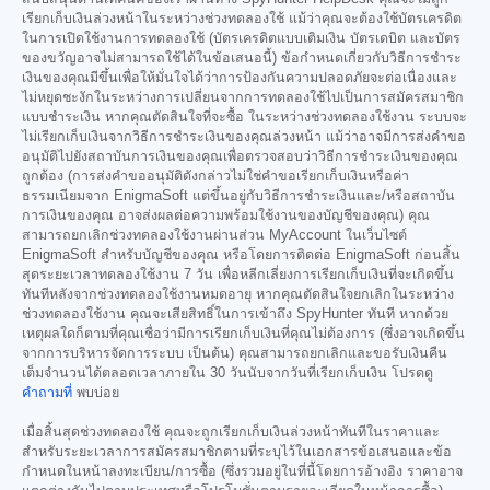
เรียกเก็บเงินล่วงหน้าในระหว่างช่วงทดลองใช้ แม้ว่าคุณจะต้องใช้บัตรเครดิต
ในการเปิดใช้งานการทดลองใช้ (บัตรเครดิตแบบเติมเงิน บัตรเดบิต และบัตร
ของขวัญอาจไม่สามารถใช้ได้ในข้อเสนอนี้) ข้อกำหนดเกี่ยวกับวิธีการชำระ
เงินของคุณมีขึ้นเพื่อให้มั่นใจได้ว่าการป้องกันความปลอดภัยจะต่อเนื่องและ
ไม่หยุดชะงักในระหว่างการเปลี่ยนจากการทดลองใช้ไปเป็นการสมัครสมาชิก
แบบชำระเงิน หากคุณตัดสินใจที่จะซื้อ ในระหว่างช่วงทดลองใช้งาน ระบบจะ
ไม่เรียกเก็บเงินจากวิธีการชำระเงินของคุณล่วงหน้า แม้ว่าอาจมีการส่งคำขอ
อนุมัติไปยังสถาบันการเงินของคุณเพื่อตรวจสอบว่าวิธีการชำระเงินของคุณ
ถูกต้อง (การส่งคำขออนุมัติดังกล่าวไม่ใช่คำขอเรียกเก็บเงินหรือค่า
ธรรมเนียมจาก EnigmaSoft แต่ขึ้นอยู่กับวิธีการชำระเงินและ/หรือสถาบัน
การเงินของคุณ อาจส่งผลต่อความพร้อมใช้งานของบัญชีของคุณ) คุณ
สามารถยกเลิกช่วงทดลองใช้งานผ่านส่วน MyAccount ในเว็บไซต์
EnigmaSoft สำหรับบัญชีของคุณ หรือโดยการติดต่อ EnigmaSoft ก่อนสิ้น
สุดระยะเวลาทดลองใช้งาน 7 วัน เพื่อหลีกเลี่ยงการเรียกเก็บเงินที่จะเกิดขึ้น
ทันทีหลังจากช่วงทดลองใช้งานหมดอายุ หากคุณตัดสินใจยกเลิกในระหว่าง
ช่วงทดลองใช้งาน คุณจะเสียสิทธิ์ในการเข้าถึง SpyHunter ทันที หากด้วย
เหตุผลใดก็ตามที่คุณเชื่อว่ามีการเรียกเก็บเงินที่คุณไม่ต้องการ (ซึ่งอาจเกิดขึ้น
จากการบริหารจัดการระบบ เป็นต้น) คุณสามารถยกเลิกและขอรับเงินคืน
เต็มจำนวนได้ตลอดเวลาภายใน 30 วันนับจากวันที่เรียกเก็บเงิน โปรดดู
คำถามที่
พบบ่อย
เมื่อสิ้นสุดช่วงทดลองใช้ คุณจะถูกเรียกเก็บเงินล่วงหน้าทันทีในราคาและ
สำหรับระยะเวลาการสมัครสมาชิกตามที่ระบุไว้ในเอกสารข้อเสนอและข้อ
กำหนดในหน้าลงทะเบียน/การซื้อ (ซึ่งรวมอยู่ในที่นี้โดยการอ้างอิง ราคาอาจ