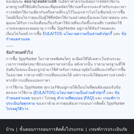
ของคุณจะ
ต่ออายุโดยอัตโนมัติ
ในอัตราค่าธรรมเนียมการสมัครใช้งาน
มาตรฐานที่ใช้บังคับในขณะที่คุณสมัครใช้งานครั้งแรกและสำหรับระยะเวลา
การสมัครใช้งานเดียวกันหรือตามที่ระบุไว้ในเอกสารโปรโมชั่น/หน้าการซื้อ
โดยมีเงื่อนไขว่าคุณเป็นผู้ใช้ที่สมัครใช้งานอย่างต่อเนื่องและไม่ขาดตอน และ
คุณจะได้รับการแจ้งเตือนเกี่ยวกับค่าใช้จ่ายที่จะเกิดขึ้นก่อนที่การสมัครใช้
งานของคุณจะหมดอายุ การซื้อ SpyHunter อยู่ภายใต้ข้อกำหนดและ
เงื่อนไขในหน้าการซื้อ
EULA/TOS
นโยบายความเป็นส่วนตัว/คุกกี้
และ
ข้อ
กำหนดส่วนลด
------
ข้อกำหนดทั่วไป
การซื้อ SpyHunter ในราคาลดพิเศษใดๆ จะมีผลใช้ได้เฉพาะในช่วงระยะ
เวลาการสมัครสมาชิกแบบลดราคาเท่านั้น หลังจากนั้น ราคามาตรฐานที่ใช้
บังคับในขณะนั้นจะถูกนำมาใช้สำหรับการต่ออายุอัตโนมัติและ/หรือการซื้อ
ในอนาคต ราคาอาจมีการเปลี่ยนแปลงได้ แต่เราจะแจ้งให้คุณทราบล่วงหน้า
หากมีการเปลี่ยนแปลงราคา
การใช้งาน SpyHunter ทุกเวอร์ชันอยู่ภายใต้เงื่อนไขที่คุณต้องยอมรับข้อ
ตกลงการใช้งาน
(EULA/TOS)
นโยบายความเป็นส่วนตัว/คุกกี้
และ
ข้อ
กำหนดส่วนลด
ของเรา โปรดดู
คำถามที่พบบ่อย (FAQ)
และ
เกณฑ์การ
ประเมินภัยคุกคาม
ของเราด้วย หากคุณต้องการถอนการติดตั้ง SpyHunter
โปรดดูวิธีการ
บ้าน
ขั้นตอนการถอนการติดตั้งโปรแกรม
เกณฑ์การประเมินภัย