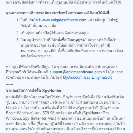
จะหยุดรับฟังก์ชันการทำงานเต็มรูปแบบทันทีเมื่อดำเนินการคืนเงินเสร็จสิ้น
คุณสามารถยกเลิกการสมัครสมาชิกหรือการทดลองใช้งานได้ดังนี้:
ไปที่
เว็บไซต์ www.enigmasoftware.com
แล้วคลิกปุ่ม
"เข้าสู่
ระบบ"
ที่มุมบนขวามือ
เข้าสู่ระบบด้วยชื่อผู้ใช้และรหัสผ่านของคุณ
ในเมนูนำทาง ไปที่
"คำสั่งซื้อ/ใบอนุญาต"
ถัดจากคำสั่งซื้อ/ใบ
อนุญาตของคุณ จะมีปุ่มให้ยกเลิกการสมัครใช้งาน (ถ้ามี)
หมายเหตุ: หากคุณมีคำสั่งซื้อ/ผลิตภัณฑ์หลายรายการ คุณจะต้อง
ยกเลิกทีละรายการ
หากคุณมีข้อสงสัยหรือปัญหาใด ๆ คุณสามารถติดต่อฝ่ายสนับสนุนของ
EnigmaSoft ได้ทางอีเมลที่
support@enigmasoftware.com
หรือโดยการ
เปิดตั๋วขอความช่วยเหลือในเว็บไซต์
MyAccount ของ EnigmaSoft
------
รายละเอียดการสั่งซื้อ SpyHunter
คุณยังมีตัวเลือกในการสมัครใช้งาน SpyHunter ทันทีเพื่อใช้งานฟังก์ชันเต็ม
รูปแบบ รวมถึงการกำจัดมัลแวร์และการเข้าถึงฝ่ายสนับสนุนของเราผ่าน
HelpDesk โดยปกติราคาเริ่มต้นที่
$49.98
สหรัฐฯ ต่อครึ่งปี (SpyHunter
Basic Windows) และ
$79.98
สหรัฐฯ ต่อครึ่งปี (SpyHunter Pro
Windows/SpyHunter for Mac) ตามเอกสารข้อเสนอและข้อกำหนดในหน้า
ลงทะเบียน/การซื้อ (ซึ่งรวมอยู่ในที่นี้โดยการอ้างอิง ราคาอาจแตกต่างกันไป
ตามประเทศหรือโปรโมชั่นตามรายละเอียดในหน้าการซื้อ) การสมัครใช้งาน