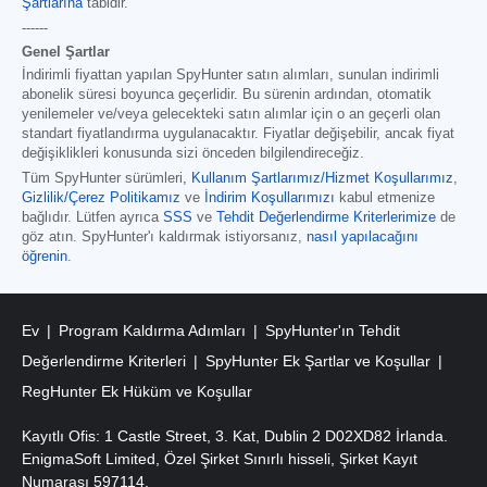
Şartlarına
tabidir.
------
Genel Şartlar
İndirimli fiyattan yapılan SpyHunter satın alımları, sunulan indirimli
abonelik süresi boyunca geçerlidir. Bu sürenin ardından, otomatik
yenilemeler ve/veya gelecekteki satın alımlar için o an geçerli olan
standart fiyatlandırma uygulanacaktır. Fiyatlar değişebilir, ancak fiyat
değişiklikleri konusunda sizi önceden bilgilendireceğiz.
Tüm SpyHunter sürümleri
,
Kullanım Şartlarımız/Hizmet Koşullarımız
,
Gizlilik/Çerez Politikamız
ve
İndirim Koşullarımızı
kabul etmenize
bağlıdır. Lütfen ayrıca
SSS
ve
Tehdit Değerlendirme Kriterlerimize
de
göz atın. SpyHunter'ı kaldırmak istiyorsanız,
nasıl yapılacağını
öğrenin
.
Ev
Program Kaldırma Adımları
SpyHunter'ın Tehdit
Değerlendirme Kriterleri
SpyHunter Ek Şartlar ve Koşullar
RegHunter Ek Hüküm ve Koşullar
Kayıtlı Ofis: 1 Castle Street, 3. Kat, Dublin 2 D02XD82 İrlanda.
EnigmaSoft Limited, Özel Şirket Sınırlı hisseli, Şirket Kayıt
Numarası 597114.