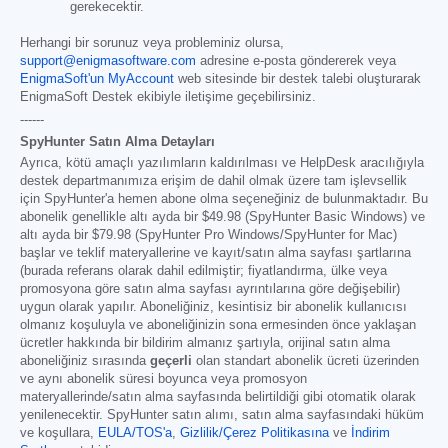
gerekecektir.
Herhangi bir sorunuz veya probleminiz olursa,
support@enigmasoftware.com
adresine e-posta göndererek veya
EnigmaSoft'un MyAccount
web sitesinde bir destek talebi oluşturarak
EnigmaSoft Destek ekibiyle iletişime geçebilirsiniz.
------
SpyHunter Satın Alma Detayları
Ayrıca, kötü amaçlı yazılımların kaldırılması ve HelpDesk aracılığıyla
destek departmanımıza erişim de dahil olmak üzere tam işlevsellik
için SpyHunter'a hemen abone olma seçeneğiniz de bulunmaktadır. Bu
abonelik genellikle altı ayda bir
$49.98
(SpyHunter Basic Windows) ve
altı ayda bir
$79.98
(SpyHunter Pro Windows/SpyHunter for Mac)
başlar ve teklif materyallerine ve kayıt/satın alma sayfası şartlarına
(burada referans olarak dahil edilmiştir; fiyatlandırma, ülke veya
promosyona göre satın alma sayfası ayrıntılarına göre değişebilir)
uygun olarak yapılır. Aboneliğiniz, kesintisiz bir abonelik kullanıcısı
olmanız koşuluyla ve aboneliğinizin sona ermesinden önce yaklaşan
ücretler hakkında bir bildirim almanız şartıyla, orijinal satın alma
aboneliğiniz sırasında
geçerli
olan standart abonelik ücreti üzerinden
ve aynı abonelik süresi boyunca veya promosyon
materyallerinde/satın alma sayfasında belirtildiği gibi otomatik olarak
yenilenecektir. SpyHunter satın alımı, satın alma sayfasındaki hüküm
ve koşullara,
EULA/TOS'a
,
Gizlilik/Çerez Politikasına
ve
İndirim