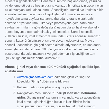
e-postası gönderilecektir. Deneme sürenizin başlangıcında, yalnızca
bir deneme süresi ve hesap başına yalnızca bir cihaz için geçerli olan
bir aktivasyon kodu alacaksınız. Aboneliğiniz, sürekli ve kesintisiz bir
abonelik kullanıcısı olmanız koşuluyla, teklif materyallerine ve
kayıt/satın alma sayfası şartlarına (burada referans olarak dahil
edilmiştir; fiyatlandırma, ülke veya promosyona göre satın alma
sayfası ayrıntılarına göre değişebilir) uygun olarak fiyat ve abonelik
süresi boyunca otomatik olarak yenilenecektir. Ücretli abonelik
kullanıcıları için, iptal etmeniz durumunda, ücretli abonelik sürenizin
sonuna kadar ürünlerinize erişmeye devam edeceksiniz. Mevcut
abonelik döneminiz için geri ödeme almak istiyorsanız, en son satın
alma işleminizden itibaren 30 gün içinde iptal etmeli ve geri ödeme
başvurusunda bulunmalısınız ve geri ödemeniz işlendiğinde tam
işlevselliğe erişiminiz derhal duracaktır.
Aboneliğinizi veya deneme sürümünüzü aşağıdaki şekilde iptal
edebilirsiniz:
www.enigmasoftware.com
adresine gidin ve sağ üst
köşedeki
"Giriş"
düğmesine tıklayın.
Kullanıcı adınız ve şifrenizle giriş yapın.
Navigasyon menüsünde
"Sipariş/Lisanslar" bölümüne
gidin.
Siparişinizin/lisansınızın yanında, varsa aboneliğinizi
iptal etmek için bir düğme bulunur. Not: Birden fazla
siparişiniz/ürününüz varsa, bunları tek tek iptal etmeniz