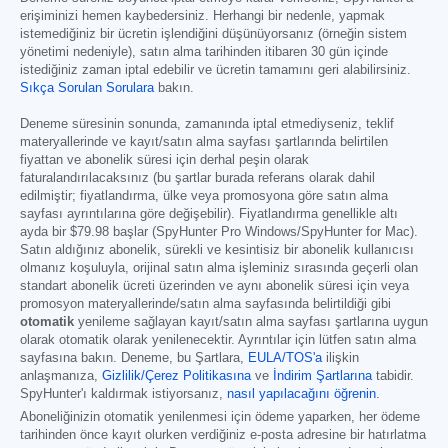
erişiminizi hemen kaybedersiniz. Herhangi bir nedenle, yapmak
istemediğiniz bir ücretin işlendiğini düşünüyorsanız (örneğin sistem
yönetimi nedeniyle), satın alma tarihinden itibaren 30 gün içinde
istediğiniz zaman iptal edebilir ve ücretin tamamını geri alabilirsiniz.
Sıkça Sorulan Sorulara
bakın.
Deneme süresinin sonunda, zamanında iptal etmediyseniz, teklif
materyallerinde ve kayıt/satın alma sayfası şartlarında belirtilen
fiyattan ve abonelik süresi için derhal peşin olarak
faturalandırılacaksınız (bu şartlar burada referans olarak dahil
edilmiştir; fiyatlandırma, ülke veya promosyona göre satın alma
sayfası ayrıntılarına göre değişebilir). Fiyatlandırma genellikle altı
ayda bir
$79.98
başlar (SpyHunter Pro Windows/SpyHunter for Mac).
Satın aldığınız abonelik, sürekli ve kesintisiz bir abonelik kullanıcısı
olmanız koşuluyla, orijinal satın alma işleminiz sırasında geçerli olan
standart abonelik ücreti üzerinden ve aynı abonelik süresi için veya
promosyon materyallerinde/satın alma sayfasında belirtildiği gibi
otomatik
yenileme sağlayan kayıt/satın alma sayfası şartlarına uygun
olarak otomatik olarak yenilenecektir. Ayrıntılar için lütfen satın alma
sayfasına bakın. Deneme, bu Şartlara,
EULA/TOS'a
ilişkin
anlaşmanıza,
Gizlilik/Çerez Politikasına
ve
İndirim Şartlarına
tabidir.
SpyHunter'ı kaldırmak istiyorsanız,
nasıl yapılacağını öğrenin
.
Aboneliğinizin otomatik yenilenmesi için ödeme yaparken, her ödeme
tarihinden önce kayıt olurken verdiğiniz e-posta adresine bir hatırlatma