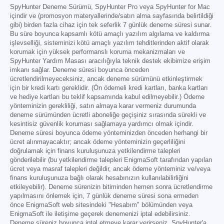
SpyHunter Deneme Sürümü, SpyHunter Pro veya SpyHunter for Mac
içindir ve (promosyon materyallerinde/satın alma sayfasında belirtildiği
gibi) birden fazla cihaz için tek seferlik 7 günlük deneme süresi sunar.
Bu süre boyunca kapsamlı kötü amaçlı yazılım algılama ve kaldırma
işlevselliği, sisteminizi kötü amaçlı yazılım tehditlerinden aktif olarak
korumak için yüksek performanslı koruma mekanizmaları ve
SpyHunter Yardım Masası aracılığıyla teknik destek ekibimize erişim
imkanı sağlar. Deneme süresi boyunca önceden
ücretlendirilmeyeceksiniz, ancak deneme sürümünü etkinleştirmek
için bir kredi kartı gereklidir. (Ön ödemeli kredi kartları, banka kartları
ve hediye kartları bu teklif kapsamında kabul edilmeyebilir.) Ödeme
yönteminizin gerekliliği, satın almaya karar vermeniz durumunda
deneme sürümünden ücretli aboneliğe geçişiniz sırasında sürekli ve
kesintisiz güvenlik koruması sağlamaya yardımcı olmak içindir.
Deneme süresi boyunca ödeme yönteminizden önceden herhangi bir
ücret alınmayacaktır; ancak ödeme yönteminizin geçerliliğini
doğrulamak için finans kuruluşunuza yetkilendirme talepleri
gönderilebilir (bu yetkilendirme talepleri EnigmaSoft tarafından yapılan
ücret veya masraf talepleri değildir, ancak ödeme yönteminiz ve/veya
finans kuruluşunuza bağlı olarak hesabınızın kullanılabilirliğini
etkileyebilir). Deneme sürenizin bitiminden hemen sonra ücretlendirme
yapılmasını önlemek için, 7 günlük deneme süresi sona ermeden
önce EnigmaSoft web sitesindeki "Hesabım" bölümünden veya
EnigmaSoft ile iletişime geçerek denemenizi iptal edebilirsiniz.
Deneme süreniz boyunca iptal etmeye karar verirseniz, SpyHunter'a