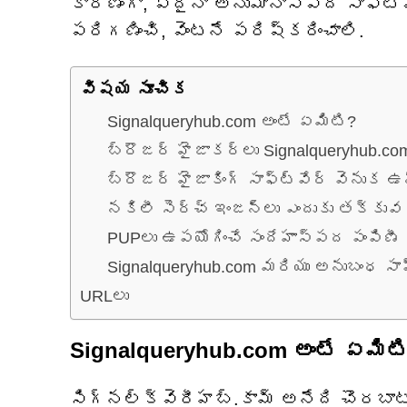
కారణంగా, ఏదైనా అనుమానాస్పద సాఫ్ట్‌వ
పరిగణించి, వెంటనే పరిష్కరించాలి.
విషయ సూచిక
Signalqueryhub.com అంటే ఏమిటి?
బ్రౌజర్ హైజాకర్లు Signalqueryhub.co
బ్రౌజర్ హైజాకింగ్ సాఫ్ట్‌వేర్ వెనుక
నకిలీ సెర్చ్ ఇంజన్లు ఎందుకు తక్కువ 
PUPలు ఉపయోగించే సందేహాస్పద పంపిణీ
Signalqueryhub.com మరియు అనుబంధ సాఫ్ట
URLలు
Signalqueryhub.com అంటే ఏమిట
సిగ్నల్‌క్వెరీహబ్.కామ్ అనేది చొరబాటు