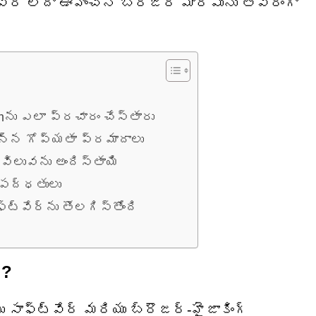
ేర్ లేదా ఊహించని బ్రౌజర్ మార్పును తీవ్రంగా
mను ఎలా ప్రచారం చేస్తారు
 ఉన్న గోప్యతా ప్రమాదాలు
విలువను అందిస్తాయి
 పద్ధతులు
్‌వేర్‌ను తొలగిస్తోంది
ి?
 సాఫ్ట్‌వేర్ మరియు బ్రౌజర్-హైజాకింగ్