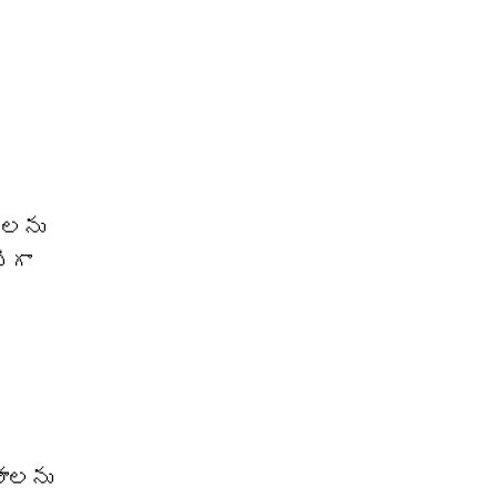
‌లను
ిగా
న
తాలను