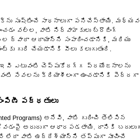
ిక్‌ను సృష్టించే సాధనాలుగా పనిచేస్తాయి. మధ్య
ంచడం వల్ల, వాటి నిర్వాహకులు బ్రౌజింగ్
 ద్వారా ఆదాయాన్ని సంపాదించడానికి, మరియు
‌కు గురి చేయడానికి వీలు కలుగుతుంది.
ే ఇవి ఎటువంటి చెప్పుకోదగ్గ ప్రయోజనాలను
ంటి సేవలను క్రియాశీలంగా ఉంచడానికి పెద్దగా
పంపిణీ పద్ధతులు
anted Programs) అనేవి, వాటి గురించి తెలిసిన
ుకోవడంపై అరుదుగా ఆధారపడతాయి. దానికి బదులుగ
లేదా వాటి ఉద్దేశ్యాన్ని తప్పుగా సూచించే