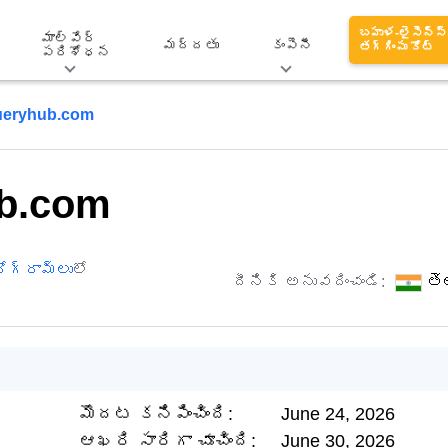
బహుళ-లైసెన్స్
మాల్వేర్
మద్దతు
కంపెనీ
తగ్గింపు కోట్
పరిశోధన
ueryhub.com
ub.com
ోగ్రామ్‌లు
లో
దీనికి అనువదించండి:
తె
మొదట కనిపించింది:
June 24, 2026
ఆఖరి సారిగా చూచింది:
June 30, 2026