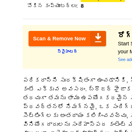
సోకిన కంప్యూటర్లు:
8
రోగ్
Scan & Remove Now
Start
your 
స్పైహంటర్
See add
పరికరాన్ని సురక్షితంగా ఉంచడానికి, స
కంటే ఎక్కువ అవసరం. బ్రౌజర్ హైజాకర్
తరచుగా తమను తాము ఉపయోగకరమైన సాధన
ప్రవర్తనలో నిమగ్నమై, ఒక సందిగ్ధ స
సెట్టింగ్‌లకు అంతరాయం కలిగించవచ్చు
వినియోగదారులను సందేహాస్పద కంటెంట్