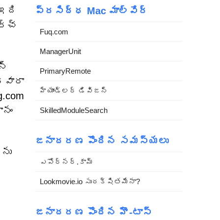
 ఇది
ప్రసిద్ధ Mac మాల్వేర్
ర్చ్
Fuq.com
ManagerUnit
న్
PrimaryRemote
్వారా
హ్యాండ్లర్ డివిజన్
g.com
ానం
SkilledModuleSearch
జనాదరణ పొందిన సమస్యలు
లను
ఎపోర్నర్.కామ్
Lookmovie.io సురక్షితమేనా?
జనాదరణ పొందిన హౌ-టాస్