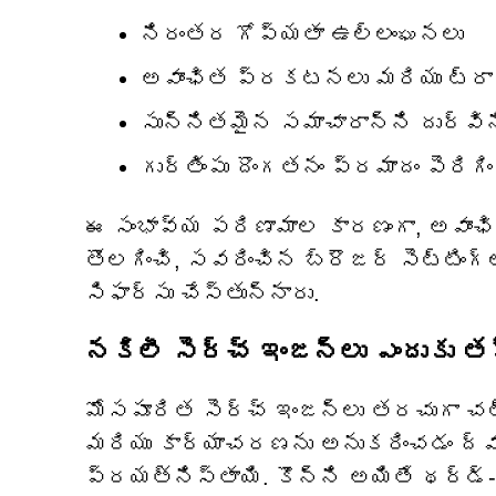
నిరంతర గోప్యతా ఉల్లంఘనలు
అవాంఛిత ప్రకటనలు మరియు ట్రాకి
సున్నితమైన సమాచారాన్ని దుర్వ
గుర్తింపు దొంగతనం ప్రమాదం పెరిగిం
ఈ సంభావ్య పరిణామాల కారణంగా, అవాంఛి
తొలగించి, సవరించిన బ్రౌజర్ సెట్టింగ
సిఫార్సు చేస్తున్నారు.
నకిలీ సెర్చ్ ఇంజన్లు ఎందుకు త
మోసపూరిత సెర్చ్ ఇంజన్లు తరచుగా 
మరియు కార్యాచరణను అనుకరించడం ద్వ
ప్రయత్నిస్తాయి. కొన్ని అయితే థర్డ్