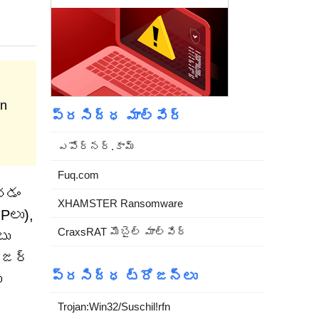
an
ప్రసిద్ధ మాల్వేర్
ఎపోర్నర్.కామ్
Fuq.com
చడం
XHAMSTER Ransomware
Pలు),
CraxsRAT మొబైల్ మాల్వేర్
టు
ౌజర్
ప్రసిద్ధ ట్రోజన్లు
ు
Trojan:Win32/Suschil!rfn