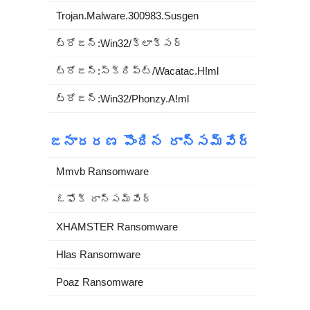
Trojan.Malware.300983.Susgen
ట్రోజన్:Win32/క్లాక్సర్
ట్రోజన్:స్క్రిప్ట్/Wacatac.H!ml
ట్రోజన్:Win32/Phonzy.A!ml
జనాదరణ పొందిన రాన్సమ్‌వేర్
Mmvb Ransomware
ఓఫోక్ రాన్సమ్‌వేర్
XHAMSTER Ransomware
Hlas Ransomware
Poaz Ransomware