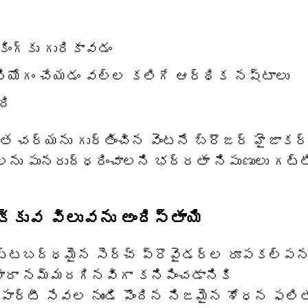
ంగ్‌కు గురికావడం
ినియోగం చేయడం వల్ల కలిగే ఆర్థిక నష్టాలు
ది
త చర్యను గుర్తించిన వెంటనే బ్రౌజర్ హైజాకర్
్‌లను పునరుద్ధరించాలని భద్రతా నిపుణులు గట్ట
క్కువ విలువను అందిస్తాయి
చట్టబద్ధమైన సెర్చ్ ప్రొవైడర్ల రూపకల్ప
ారా నమ్మదగినవిగా కనిపించడానికి
-పార్టీ సేవల నుండి పొందిన నిజమైన శోధన ఫలి