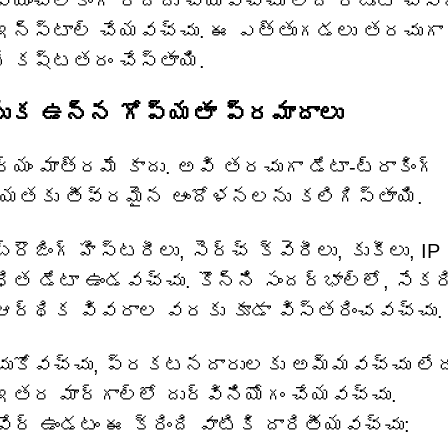
వయంచాలకంగా రద్దు చేయవచ్చు లేదా రీబూట్ చేస
ి ఇన్‌స్టాల్ చేయవచ్చు. ఈ ఎత్తుగడలు తరచుగా
టే కష్టతరం చేస్తాయి.
వెనుక ఉన్న గోప్యతా ప్రమాదాలు
ం మాత్రమే కాదు. అవి తరచుగా డేటా-ట్రాకింగ్
ప్యతకు తీవ్రమైన ఆందోళనలను కలిగిస్తాయి.
రౌజింగ్ హిస్టరీలు, సెర్చ్ క్వెరీలు, కుకీలు, IP
ిత డేటా ఉండవచ్చు. కొన్ని సందర్భాల్లో, సేకర
ా ఆర్థిక వివరాల వరకు కూడా విస్తరించవచ్చు.
ంచుకోవచ్చు, ప్రకటనదారులకు అమ్మవచ్చు లేద
 ఇతర మార్గాల్లో దుర్వినియోగం చేయవచ్చు.
వేర్ ఉండటం ఈ క్రింది వాటికి దారితీయవచ్చు: