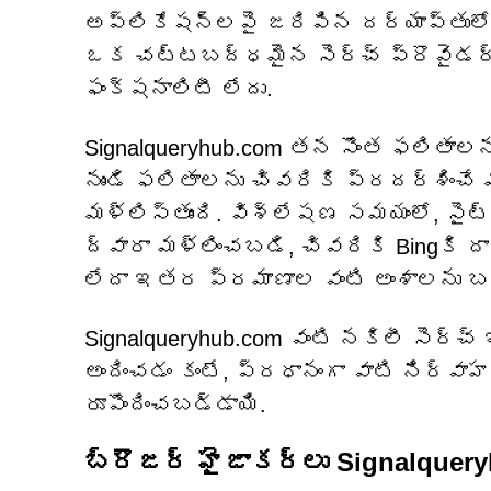
అప్లికేషన్‌లపై జరిపిన దర్యాప్తుల
ఒక చట్టబద్ధమైన సెర్చ్ ప్రొవైడర్‌గ
ఫంక్షనాలిటీ లేదు.
Signalqueryhub.com తన సొంత ఫలితాలను
నుండి ఫలితాలను చివరికి ప్రదర్శించే 
మళ్లిస్తుంది. విశ్లేషణ సమయంలో, సైట
ద్వారా మళ్లించబడి, చివరికి Bingకి దా
లేదా ఇతర ప్రమాణాల వంటి అంశాలను బట
Signalqueryhub.com వంటి నకిలీ సెర
అందించడం కంటే, ప్రధానంగా వాటి నిర్వా
రూపొందించబడ్డాయి.
బ్రౌజర్ హైజాకర్లు Signalquery