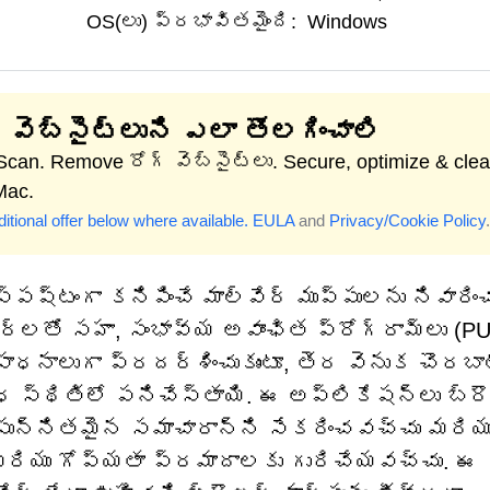
OS(లు) ప్రభావితమైంది:
Windows
 వెబ్‌సైట్‌లుని ఎలా తొలగించాలి
 Scan. Remove రోగ్ వెబ్‌సైట్‌లు. Secure, optimize & cle
Mac.
itional offer below where available.
EULA
and
Privacy/Cookie Policy
.
్పష్టంగా కనిపించే మాల్వేర్ ముప్పులను నివారిం
లతో సహా, సంభావ్య అవాంఛిత ప్రోగ్రామ్‌లు (PU
ాలుగా ప్రదర్శించుకుంటూ, తెర వెనుక చొరబా
్థితిలో పనిచేస్తాయి. ఈ అప్లికేషన్‌లు బ్ర
, సున్నితమైన సమాచారాన్ని సేకరించవచ్చు మరియ
 మరియు గోప్యతా ప్రమాదాలకు గురిచేయవచ్చు. ఈ