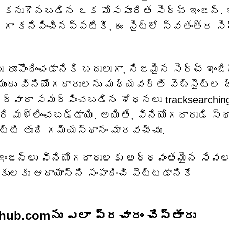
ో కనుగొనబడిన ఒక మోసపూరిత సెర్చ్ ఇంజన్.
ా కనిపించినప్పటికీ, ఈ సైట్‌లో స్వతంత్ర సె
 రూపొందించడానికి బదులుగా, నిజమైన సెర్చ్ ఇంజి
ముందు వినియోగదారులను మధ్యవర్తి వెబ్‌సైట్‌ల ద
్ ద్వారా సమర్పించబడిన శోధనలు tracksearchin
రి మళ్లించబడ్డాయి. అయితే, వినియోగదారుడి స్థ
్టి తుది గమ్యస్థానం మారవచ్చు.
్చ్ ఇంజన్లు వినియోగదారులకు అర్థవంతమైన సేవ
హకులకు ఆదాయాన్ని సంపాదించి పెట్టడానికే
hub.comను ఎలా ప్రచారం చేస్తారు