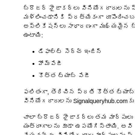
బ్రౌజర్ హైజాకర్లు వినియోగదారులను 
మళ్లించడానికి ప్రత్యేకంగా రూపొంది
అప్లికేషన్లు సాధారణంగా ముఖ్యమైన బ్
ఉంటాయి:
డిఫాల్ట్ సెర్చ్ ఇంజిన్
హోమ్‌పేజీ
కొత్త ట్యాబ్ పేజీ
ఫలితంగా, తెరిచిన ప్రతి కొత్త ట్యాబ
వినియోగదారులను Signalqueryhub.comకు 
చాలా బ్రౌజర్ హైజాకర్లు తమ మార్పులు
యంత్రాంగాలను కూడా ఉపయోగిస్తాయి. అవి