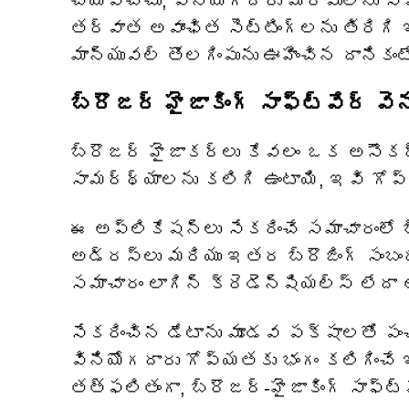
చేయవచ్చు, వినియోగదారు మార్పులను స్
తర్వాత అవాంఛిత సెట్టింగ్‌లను తిరిగ
మాన్యువల్ తొలగింపును ఊహించిన దానికం
బ్రౌజర్ హైజాకింగ్ సాఫ్ట్‌వేర్ 
బ్రౌజర్ హైజాకర్లు కేవలం ఒక అసౌకర్య
సామర్థ్యాలను కలిగి ఉంటాయి, ఇవి గో
ఈ అప్లికేషన్‌లు సేకరించే సమాచారంలో బ్
అడ్రస్‌లు మరియు ఇతర బ్రౌజింగ్ సంబంధ
సమాచారం లాగిన్ క్రెడెన్షియల్స్ లేద
సేకరించిన డేటాను మూడవ పక్షాలతో ప
వినియోగదారు గోప్యతకు భంగం కలిగించే
తత్ఫలితంగా, బ్రౌజర్-హైజాకింగ్ సాఫ్ట్‌