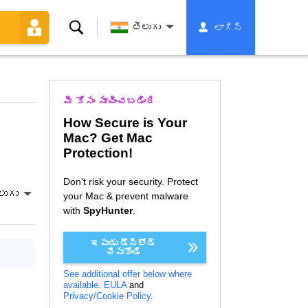
శోధన
తెలుగు
లాగిన్
మీ కోసం సూచించబడింది
How Secure is Your
Mac? Get Mac
Protection!
Don't risk your security. Protect
లుగు
your Mac & prevent malware
with
SpyHunter
.
ఇపుడు డౌన్లోడ్
చేసుకోండి
See additional offer below where
available.
EULA
and
Privacy/Cookie Policy
.