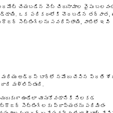
ప్రమోట్ చేయబడిన వెబ్ చిరునామాల వైపు బలవంత
ంచబడ్డాయి. ఒక పరికరంలోకి చొరబడిన తర్వాత,
రౌజర్ సెట్టింగ్‌లను సవరిస్తాయి, వాటిలో ఇవి
్ మరియు అడ్రస్ బార్‌లో నమోదు చేసిన ప్రతి 
దారి మళ్లిస్తుంది.
 చురుకుగా ఉండేలా చూసుకోవడానికి నిలకడ
 బ్రౌజర్ సెట్టింగ్‌లకు ప్రాప్యతను పరిమితం