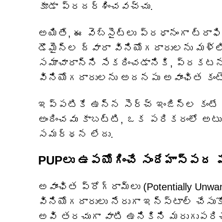
కూడా ప్రదర్శించవచ్చు.
అయితే, ఈ వెబ్‌సైట్‌లు ప్రధానంగా ట్రాఫ
డొమైన్‌ల ద్వారా వినియోగదారులను మళ్లి
సమాచారాన్ని సేకరించడానికి, ప్రకటనల
వినియోగదారులను అదనపు అవాంఛిత కంటెంట్
ఇప్పటికే ఉన్న సెర్చ్ ఇంజిన్‌ల కంట
అందించవు కాబట్టి, ఒక పరికరంలో అటువ
సమర్థన లేదు.
PUPలు ఉపయోగించే సందేహాస్పద 
అవాంఛిత ప్రోగ్రామ్‌లు (Potentially Unw
వినియోగదారులు నేరుగా ఇన్‌స్టాల్ చేస
అవి తరచుగా వాటి ఉనికిని మరుగుపరిచే 