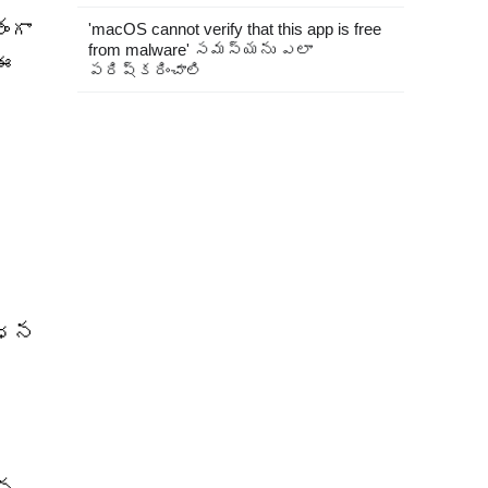
ంగా
'macOS cannot verify that this app is free
from malware' సమస్యను ఎలా
 ఈ
పరిష్కరించాలి
శోధన