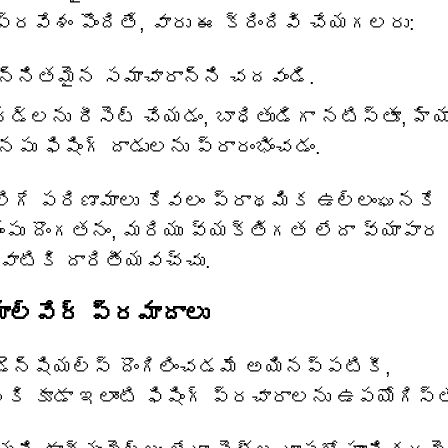
ప్రవేశం పొందితే, వారు ఈ క్రిందివి చేయగలరు:
న్నితమైన సమాచారాన్ని చదవండి.
్‌లను రీసెట్ చేయడం, బాధితుడిగా నటిస్తూ, హ్య
 ఫిషింగ్ దాడులను ప్రారంభించడం.
లిగే పరిణామాలు కేవలం ప్రాథమిక ఉల్లంఘనకే
తింపు దొంగతనం, మరియు వ్యక్తిగత లేదా వ్యాపార
వాటికి దారితీయవచ్చు.
మాల్వేర్ ప్రమాదాలు
ెన్షియల్స్ దొంగిలించడమే అయినప్పటికీ,
ానికి కూడా ఇలాంటి ఫిషింగ్ ప్రచారాలను ఉపయోగిస్త