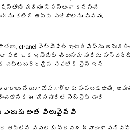
ిస్తాయి మరియు స్పష్టంగా కనిపించే
డింగ్‌ను కలిగి ఉన్న సందేశాలను పంపవు.
తలు, cPanel వెబ్‌మెయిల్ ఇంటర్‌ఫేస్‌ను అనుకరిం
ఆ పేజీ ఒక ఇమెయిల్ చిరునామా మరియు పాస్‌వర్డ్
 ఒక చట్టబద్ధమైన సేవలోకి సైన్ ఇన్
 ఆధారాలు నేరుగా మోసగాళ్లకు పంపబడతాయి. అమ
రించడానికే ఈ మోసపూరిత వెబ్‌సైట్ ఉంది.
 ఎందుకు అంత విలువైనవి
ఆన్‌లైన్ సేవలకు ప్రవేశ ద్వారంగా పనిచేస్త