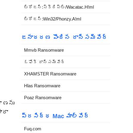
ట్రోజన్:స్క్రిప్ట్/Wacatac.H!ml
ట్రోజన్:Win32/Phonzy.A!ml
జనాదరణ పొందిన రాన్సమ్‌వేర్
Mmvb Ransomware
ఓఫోక్ రాన్సమ్‌వేర్
XHAMSTER Ransomware
Hlas Ransomware
Poaz Ransomware
వహణను
ారా
ప్రసిద్ధ Mac మాల్వేర్
Fuq.com