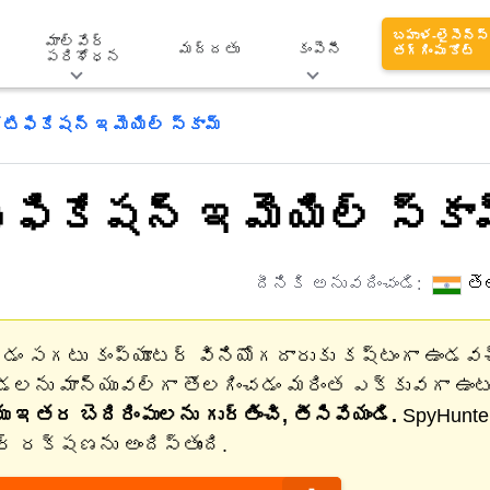
బహుళ-లైసెన్స్
మాల్వేర్
మద్దతు
కంపెనీ
తగ్గింపు కోట్
పరిశోధన
టిఫికేషన్ ఇమెయిల్ స్కామ్
ఫికేషన్ ఇమెయిల్ స్కా
దీనికి అనువదించండి:
తె
ించడం సగటు కంప్యూటర్ వినియోగదారుకు కష్టంగా ఉండవ
డలను మాన్యువల్‌గా తొలగించడం మరింత ఎక్కువగా ఉంటుం
 ఇతర బెదిరింపులను గుర్తించి, తీసివేయండి.
SpyHunte
్ రక్షణను అందిస్తుంది.