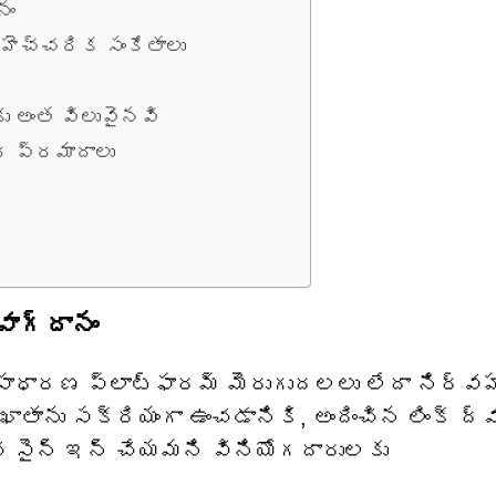
నం
హెచ్చరిక సంకేతాలు
కు అంత విలువైనవి
ర్ ప్రమాదాలు
ాగ్దానం
సాధారణ ప్లాట్‌ఫారమ్ మెరుగుదలలు లేదా నిర్
ఖాతాను సక్రియంగా ఉంచడానికి, అందించిన లింక్ ద్వ
ంచి సైన్ ఇన్ చేయమని వినియోగదారులకు