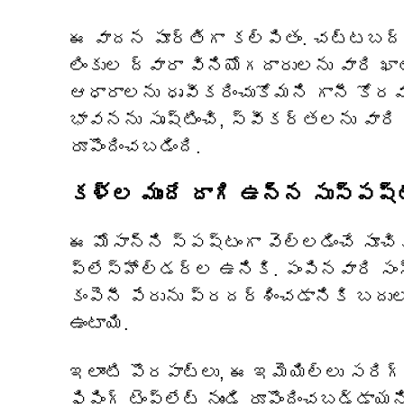
ఈ వాదన పూర్తిగా కల్పితం. చట్టబద్ధ
లింకుల ద్వారా వినియోగదారులను వారి ఖాత
ఆధారాలను ధృవీకరించుకోమని గానీ కోర
భావనను సృష్టించి, స్వీకర్తలను వారి
రూపొందించబడింది.
కళ్ల ముందే దాగి ఉన్న సుస్పష
ఈ మోసాన్ని స్పష్టంగా వెల్లడించే సూ
ప్లేస్‌హోల్డర్‌ల ఉనికి. పంపినవారి స
కంపెనీ పేరును ప్రదర్శించడానికి బదుల
ఉంటాయి.
ఇలాంటి పొరపాట్లు, ఈ ఇమెయిల్‌లు సరిగ
ఫిషింగ్ టెంప్లేట్ నుండి రూపొందించబడ్డ