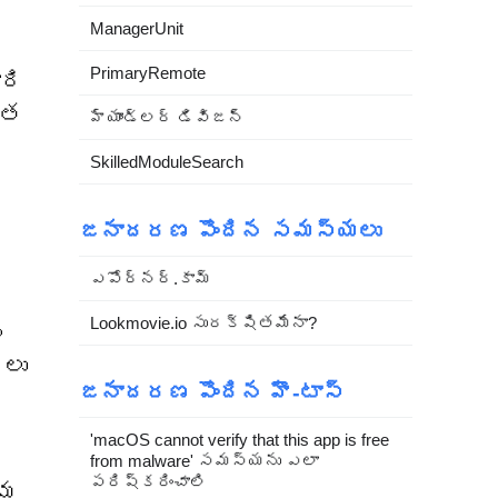
ManagerUnit
్
PrimaryRemote
ారి
ృత
హ్యాండ్లర్ డివిజన్
SkilledModuleSearch
జనాదరణ పొందిన సమస్యలు
ఎపోర్నర్.కామ్
Lookmovie.io సురక్షితమేనా?
న
నలు
జనాదరణ పొందిన హౌ-టాస్
'macOS cannot verify that this app is free
from malware' సమస్యను ఎలా
పరిష్కరించాలి
తమ