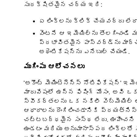
సురక్షితమైన చర్య ఇది:
ఏ లింక్‌లను క్లిక్ చేయవద్దు లేద
వెంటనే ఆ ఇమెయిల్‌ను తొలగించండి
ప్రభావితమైన పాస్‌వర్డ్‌ను మార్
అథెంటికేషన్‌ను ఎనేబుల్ చేయండి.
ముగింపు ఆలోచనలు
'అకౌంట్ మెయింటెనెన్స్ నోటిఫికేషన్' ఇ
మారువేషంలో ఉన్న ఫిషింగ్ మోసం. అవి 
స్వీకర్తలను ఒక నకిలీ వెబ్‌మెయిల్ ల
ఆధారాలను దొంగిలించడానికి ప్రయత్నిస్
చట్టబద్ధమైన సంస్థ లేదు. ఊహించని 
ఉండటం మరియు అనుమానాస్పద లింక్‌లతో 