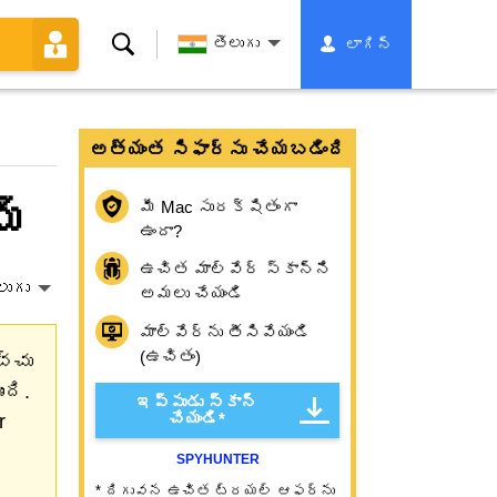
శోధన
తెలుగు
లాగిన్
అత్యంత సిఫార్సు చేయబడింది
మ్
మీ Mac సురక్షితంగా
ఉందా?
ఉచిత మాల్వేర్ స్కాన్‌ని
లుగు
అమలు చేయండి
మాల్వేర్‌ను తీసివేయండి
(ఉచితం)
చ్చు
ది.
ఇప్పుడు స్కాన్
చేయండి*
r
SPYHUNTER
* దిగువన ఉచిత ట్రయల్ ఆఫర్‌ను