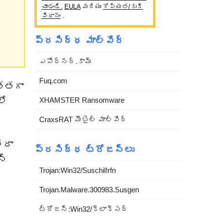
చూడండి.
EULA
మరియు
గోప్యత/కుకీ
విధానం
.
ప్రసిద్ధ మాల్వేర్
ఎపోర్నర్.కామ్
Fuq.com
త్తగా
లో
XHAMSTER Ransomware
CraxsRAT మొబైల్ మాల్వేర్
ేదా
ప్రసిద్ధ ట్రోజన్లు
న్
Trojan:Win32/Suschil!rfn
Trojan.Malware.300983.Susgen
ట్రోజన్:Win32/క్లాక్సర్