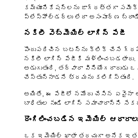
కమ్యూనికేషన్‌లను జాగ్రత్తగా సమీక్ష
ప్లేస్‌హోల్డర్‌లు లేదా అసంపూర్ణ బ్రాం
నకిలీ వెబ్‌మెయిల్ లాగిన్ పేజీ
పొందుపరిచిన బటన్‌ను క్లిక్ చేసే గ్రహీ
నకిలీ లాగిన్ పేజీకి మళ్లించబడతారు. 
అడుగుతుంది, తద్వారా వినియోగదారుడు
చేస్తున్నాడనే భ్రమను కలిగిస్తుంది.
అయితే, ఈ పేజీలో నమోదు చేసిన ఏవైనా
బాధితుల నుండి లాగిన్ సమాచారాన్ని సేక
దొంగిలించబడిన ఇమెయిల్ ఆధారాలు
ఒక ఇమెయిల్ ఖాతా తరచుగా అనేక ఇతర 