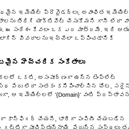
మైన ఇమెయిల్ ప్రొవైడర్లు, అవాంఛిత ఇమెయిల
ాలను తిరిగి యాక్టివేట్ చేసుకోమని గానీ లేదా వ
వు. ఈ సందేశం కేవలం ఒక ఎర మాత్రమే. ఇది ఆత
 లాగిన్ వివరాలను ఇచ్చేలా ఒప్పించడానికి
్టమైన హెచ్చరిక సంకేతాలు
చికలలో ఒకటి, అసంపూర్ణంగా ఉన్న టెంప్లేట్
ంస్థ పేరు లేదా సంతకం కనిపించాల్సిన చోట, సరై
ుగా, ఆ ఇమెయిల్‌లలో '{Domain}' వంటి ప్రస్తావ
్గా కాన్ఫిగర్ చేయని, భారీగా పంపిణీ చేయబడిన
ాయని గట్టిగా సూచిస్తున్నాయి. పేరున్న సంస్థలు 