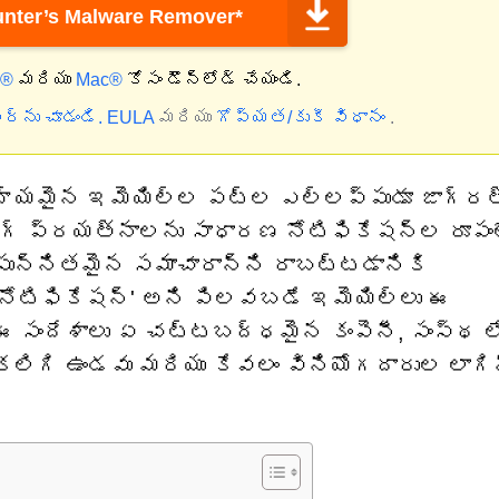
nter’s Malware Remover*
్®
మరియు
Mac®
కోసం డౌన్‌లోడ్ చేయండి.
‌ను చూడండి.
EULA
మరియు
గోప్యత/కుకీ విధానం
.
హ్యమైన ఇమెయిల్‌ల పట్ల ఎల్లప్పుడూ జాగ్ర
ింగ్ ప్రయత్నాలను సాధారణ నోటిఫికేషన్‌ల రూపం
సున్నితమైన సమాచారాన్ని రాబట్టడానికి
స్ నోటిఫికేషన్' అని పిలవబడే ఇమెయిల్‌లు ఈ
ందేశాలు ఏ చట్టబద్ధమైన కంపెనీ, సంస్థ ల
 కలిగి ఉండవు మరియు కేవలం వినియోగదారుల లాగి