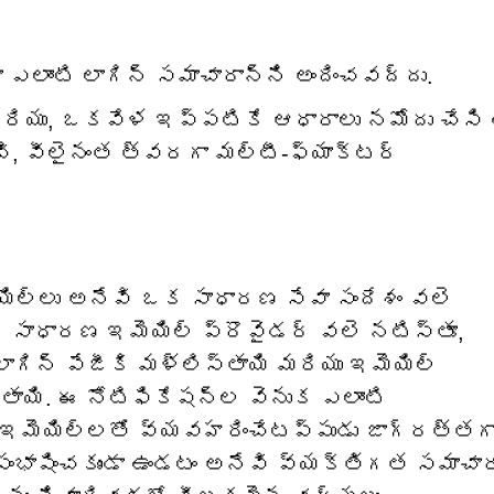
ా ఎలాంటి లాగిన్ సమాచారాన్ని అందించవద్దు.
 మరియు, ఒకవేళ ఇప్పటికే ఆధారాలు నమోదు చేసి 
చి, వీలైనంత త్వరగా మల్టీ-ఫ్యాక్టర్
మెయిల్‌లు అనేవి ఒక సాధారణ సేవా సందేశం వలె
ఒక సాధారణ ఇమెయిల్ ప్రొవైడర్ వలె నటిస్తూ,
ాగిన్ పేజీకి మళ్లిస్తాయి మరియు ఇమెయిల్
తాయి. ఈ నోటిఫికేషన్‌ల వెనుక ఎలాంటి
ఇమెయిల్‌లతో వ్యవహరించేటప్పుడు జాగ్రత్తగ
సంభాషించకుండా ఉండటం అనేవి వ్యక్తిగత సమాచార