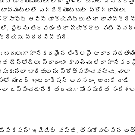
ని డాక్యుమెంట్లు లేదా ఫైళ్ల రూపంలో హానికరమ
అటాచ్‌మెంట్‌లలో ఎగ్జిక్యూటబుల్ ప్రోగ్రామ్‌లు,
్రోసాఫ్ట్ ఆఫీస్ డాక్యుమెంట్లు లేదా జావాస్క్రిప
లో, ఫైల్‌ను తెరవడం లేదా మ్యాక్రోల వంటి ఫీచర
రియను ప్రేరేపిస్తుంది.
‌లకు బదులుగా హానికరమైన లింక్‌లపై ఆధారపడతాయ
ిత డౌన్‌లోడ్‌లు ప్రారంభం కావచ్చు లేదా హానికర
్ చేసుకునేలా బాధితులను ప్రోత్సహించవచ్చు. చాలా
పంలో యూజర్ ఇంటరాక్షన్ అవసరం, అందుకే దాడి
ేలా ఒప్పించడానికి తరచుగా మోసపూరిత సందేశా
్ నోటిఫికేషన్' ఇమెయిల్ వస్తే, తీసుకోవాల్సిన అ