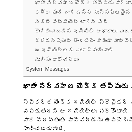
ఖాతా నిర్వహణ యొక్క తప్పుడు వాగ్దా
కళ్ల ముందే దాగి ఉన్న సుస్పష్టమైన 
నకిలీ వెబ్‌మెయిల్ లాగిన్ పేజీ
దొంగిలించబడిన ఇమెయిల్ ఆధారాలు ఎందు
క్రెడెన్షియల్ దొంగతనం కాకుండా మాల్వే
ఈ ఇమెయిల్‌లకు ఎలా స్పందించాలి
ముగింపు ఆలోచనలు
System Messages
ఖాతా నిర్వహణ యొక్క తప్పుడు వ
స్వీకర్త యొక్క ఇమెయిల్ ప్రొవైడర్ 
చేపడుతోందని ఆ ఇమెయిల్‌లు పేర్కొంటాయి. 
వారి ప్రస్తుత పాస్‌వర్డ్‌ను ఉపయోగి
సూచించబడుతుంది.