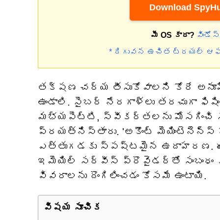
Download SpyHu
మీ OS కాదా?
విండోస
* దిగువన ఉచిత ట్రయల్ ఆఫర్
తక్షణ చర్య తీసుకోవాలని కోరే అనూ
ఉండాలి. సైబర్ నేరగాళ్లు తరచుగా ఫిష
మభ్యపెట్టి, స్వీకర్తలను మోసగించి 
ప్రయత్నిస్తారు. 'అకౌంట్ మెయింటెనెన్
ఎత్తుగడకు స్పష్టమైన ఉదాహరణ. ఈ స
ఇమెయిల్ సర్వీస్ ప్రొవైడర్‌తో సంబంధం
వివరాలను దొంగిలించడం కోసమే ఉంటాయి.
విషయ సూచిక