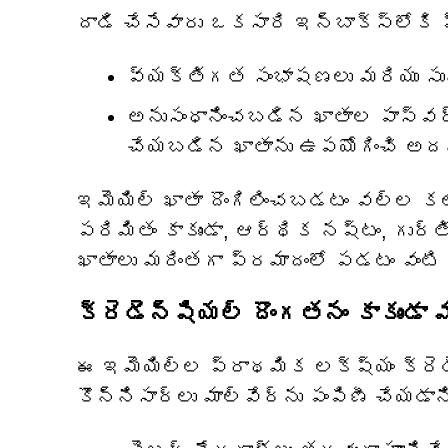
దాడి చేసేవారు ఒకసారి ఇన్‌బాక్స్‌లోకి 
వ్యక్తిగత సంభాషణలు మరియు సు
అనుసంధానించబడిన ఖాతాల పాస్‌వర్డ
చేయబడిన ఖాతాను ఉపయోగించి అదనపు
ఇమెయిల్ ఖాతా దొంగిలించబడటం వల్ల క
పరిమితం కాకుండా, ఆర్థిక నష్టం, గుర్
ఖాతాలు మరింతగా ప్రమాదంలో పడటం వంటి 
క్రెడెన్షియల్ దొంగతనం కాకుండా 
ఈ ఇమెయిల్‌ల ప్రాథమిక లక్ష్యం క్రెడ
కొన్నిసార్లు మాల్‌వేర్‌ను పంపిణీ చేయడ