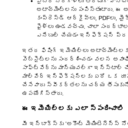
సైబర్ నేరగాళ్లు తరచుగా హానిచేయ
అటాచ్‌మెంట్‌లను పంపిస్తుంటారు. ఈ 
కంప్రెస్డ్ ఆర్కైవ్‌లు, PDFలు, మైక
ఫైళ్లు ఉండవచ్చు. చాలా సందర్భాల
ఎనేబుల్ చేయడం ఇన్ఫెక్షన్ ప్రక్
ఇతర ఫిషింగ్ ఇమెయిల్‌లు అటాచ్‌మెంట్
వెబ్‌సైట్‌లను సందర్శించడం వలన అవాంఛ
సాఫ్ట్‌వేర్‌ను మాన్యువల్‌గా ఇన్‌స్టాల
మాల్వేర్ ఇన్‌ఫెక్షన్‌లకు ఏదో ఒక రూ
చేసేవారు స్వీకర్తలను చర్య తీసుకున
ఉపయోగిస్తారు.
ఈ ఇమెయిల్‌లకు ఎలా స్పందించాలి
మీ ఇన్‌బాక్స్‌కు 'అకౌంట్ మెయింటెనెన్స