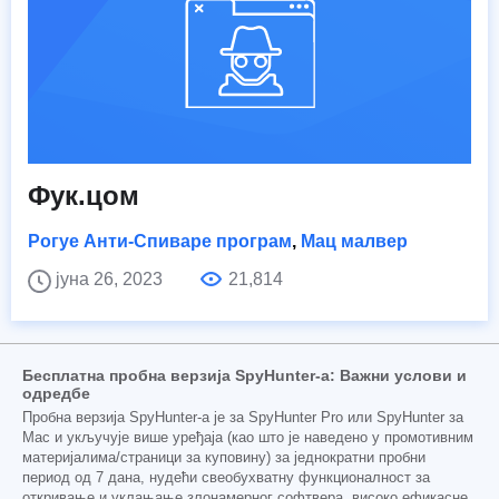
Фук.цом
Рогуе Анти-Спиваре програм
,
Мац малвер
јуна 26, 2023
21,814
Бесплатна пробна верзија SpyHunter-а: Важни услови и
одредбе
Пробна верзија SpyHunter-а је за SpyHunter Pro или SpyHunter за
Mac и укључује више уређаја (као што је наведено у промотивним
материјалима/страници за куповину) за једнократни пробни
период од 7 дана, нудећи свеобухватну функционалност за
откривање и уклањање злонамерног софтвера, високо ефикасне