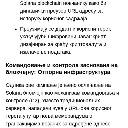
Solana blockchain новчанику како би
динамички преузео URL адресу за
испоруку корисног садржаја.
Преузимају се додатни корисни терет,
укључујући шифровани ЈаваСкрипт
дизајниран за крађу криптовалута и
извлачење података.
Командовање и контрола заснована на
блокчејну: Отпорна инфраструктура
Одлика ове кампање је њено ослањање на
Solana блокчејн као механизам командовања и
контроле (C2). Уместо традиционалних
сервера, нападачи чувају URL-ове корисног
терета унутар поља меморандума о
трансакцијама везаних за одређене адресе