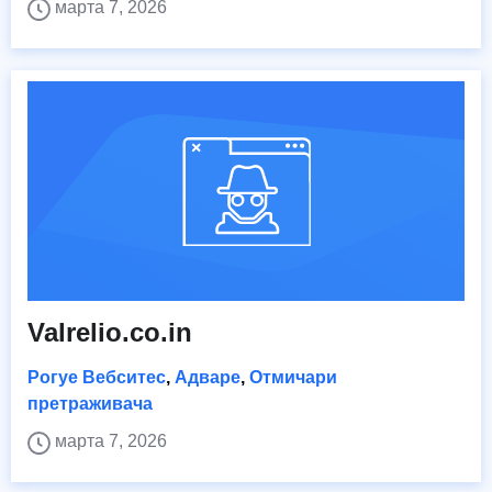
марта 7, 2026
Valrelio.co.in
Рогуе Вебситес
,
Адваре
,
Отмичари
претраживача
марта 7, 2026