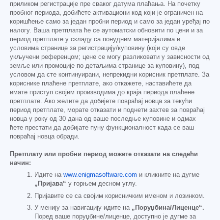
приликом регистрације пре сваког датума плаћања. На почетку
пробног периода, добићете активациони код који је ограничен на
коришћење само за један пробни период и само за један уређај по
налогу. Ваша претплата ће се аутоматски обновити по цени и за
период претплате у складу са понудним материјалима и
условима странице за регистрацију/куповину (који су овде
укључени референцом; цене се могу разликовати у зависности од
земље или промоције по детаљима странице за куповину), под
условом да сте континуирани, непрекидни корисник претплате. За
кориснике плаћене претплате, ако откажете, наставићете да
имате приступ својим производима до краја периода плаћене
претплате. Ако желите да добијете повраћај новца за текући
период претплате, морате отказати и поднети захтев за повраћај
новца у року од 30 дана од ваше последње куповине и одмах
ћете престати да добијате пуну функционалност када се ваш
повраћај новца обради.
Претплату или пробни период можете отказати на следећи
начин:
Идите на
www.enigmasoftware.com
и кликните на дугме
„Пријава“
у горњем десном углу.
Пријавите се са својим корисничким именом и лозинком.
У менију за навигацију идите на
„Поруџбина/Лиценце“.
Поред ваше поруџбине/лиценце, доступно је дугме за