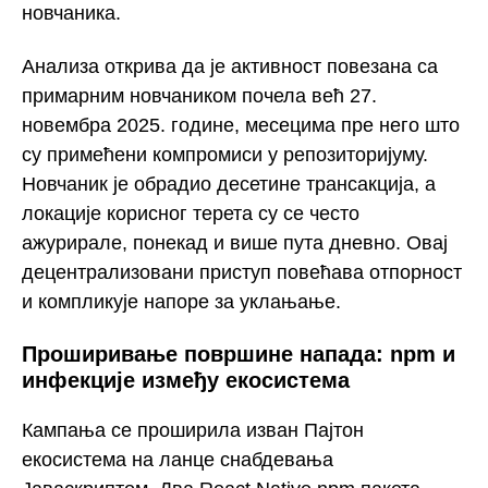
новчаника.
Анализа открива да је активност повезана са
примарним новчаником почела већ 27.
новембра 2025. године, месецима пре него што
су примећени компромиси у репозиторијуму.
Новчаник је обрадио десетине трансакција, а
локације корисног терета су се често
ажурирале, понекад и више пута дневно. Овај
децентрализовани приступ повећава отпорност
и компликује напоре за уклањање.
Проширивање површине напада: npm и
инфекције између екосистема
Кампања се проширила изван Пајтон
екосистема на ланце снабдевања