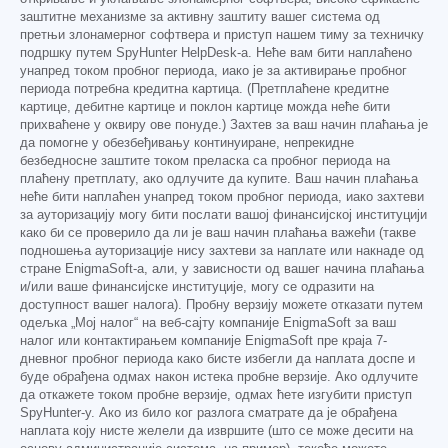
заштитне механизме за активну заштиту вашег система од
претњи злонамерног софтвера и приступ нашем тиму за техничку
подршку путем SpyHunter HelpDesk-а. Неће вам бити наплаћено
унапред током пробног периода, иако је за активирање пробног
периода потребна кредитна картица. (Претплаћене кредитне
картице, дебитне картице и поклон картице можда неће бити
прихваћене у оквиру ове понуде.) Захтев за ваш начин плаћања је
да помогне у обезбеђивању континуиране, непрекидне
безбедносне заштите током преласка са пробног периода на
плаћену претплату, ако одлучите да купите. Ваш начин плаћања
неће бити наплаћен унапред током пробног периода, иако захтеви
за ауторизацију могу бити послати вашој финансијској институцији
како би се проверило да ли је ваш начин плаћања важећи (такве
подношења ауторизације нису захтеви за наплате или накнаде од
стране EnigmaSoft-а, али, у зависности од вашег начина плаћања
и/или ваше финансијске институције, могу се одразити на
доступност вашег налога). Пробну верзију можете отказати путем
одељка „Мој налог“ на веб-сајту компаније EnigmaSoft за ваш
налог или контактирањем компаније EnigmaSoft пре краја 7-
дневног пробног периода како бисте избегли да наплата доспе и
буде обрађена одмах након истека пробне верзије. Ако одлучите
да откажете током пробне верзије, одмах ћете изгубити приступ
SpyHunter-у. Ако из било ког разлога сматрате да је обрађена
наплата коју нисте желели да извршите (што се може десити на