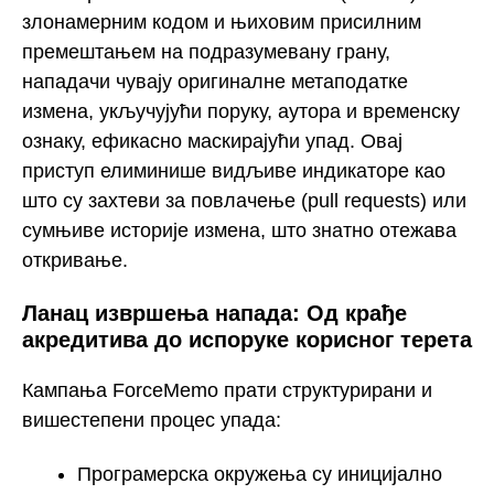
злонамерним кодом и њиховим присилним
премештањем на подразумевану грану,
нападачи чувају оригиналне метаподатке
измена, укључујући поруку, аутора и временску
ознаку, ефикасно маскирајући упад. Овај
приступ елиминише видљиве индикаторе као
што су захтеви за повлачење (pull requests) или
сумњиве историје измена, што знатно отежава
откривање.
Ланац извршења напада: Од крађе
акредитива до испоруке корисног терета
Кампања ForceMemo прати структурирани и
вишестепени процес упада:
Програмерска окружења су иницијално