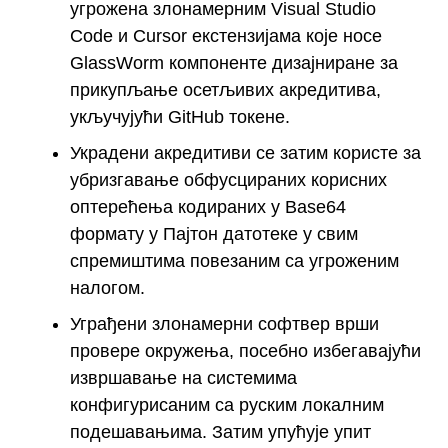
угрожена злонамерним Visual Studio
Code и Cursor екстензијама које носе
GlassWorm компоненте дизајниране за
прикупљање осетљивих акредитива,
укључујући GitHub токене.
Украдени акредитиви се затим користе за
убризгавање обфусцираних корисних
оптерећења кодираних у Base64
формату у Пајтон датотеке у свим
спремиштима повезаним са угроженим
налогом.
Уграђени злонамерни софтвер врши
провере окружења, посебно избегавајући
извршавање на системима
конфигурисаним са руским локалним
подешавањима. Затим упућује упит