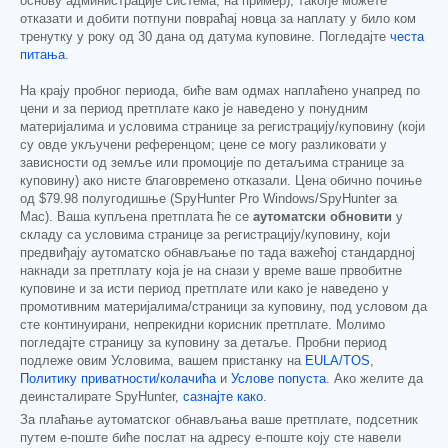
основу администрације система, на пример), такође можете
отказати и добити потпуни повраћај новца за наплату у било ком
тренутку у року од 30 дана од датума куповине. Погледајте
честа
питања
.
На крају пробног периода, биће вам одмах наплаћено унапред по
цени и за период претплате како је наведено у понудним
материјалима и условима странице за регистрацију/куповину (који
су овде укључени референцом; цене се могу разликовати у
зависности од земље или промоције по детаљима странице за
куповину) ако нисте благовремено отказали. Цена обично почиње
од
$79.98
полугодишње (SpyHunter Pro Windows/SpyHunter за
Mac). Ваша купљена претплата ће се
аутоматски обновити
у
складу са условима странице за регистрацију/куповину, који
предвиђају аутоматско обнављање по тада важећој стандардној
накнади за претплату која је на снази у време ваше првобитне
куповине и за исти период претплате или како је наведено у
промотивним материјалима/страници за куповину, под условом да
сте континуирани, непрекидни корисник претплате. Молимо
погледајте страницу за куповину за детаље. Пробни период
подлеже овим Условима, вашем пристанку на
EULA/TOS
,
Политику приватности/колачића
и
Услове попуста
. Ако желите да
деинсталирате SpyHunter,
сазнајте како
.
За плаћање аутоматског обнављања ваше претплате, подсетник
путем е-поште биће послат на адресу е-поште коју сте навели