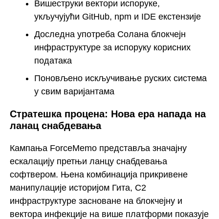
Вишеструки вектори испоруке,
укључујући GitHub, npm и IDE екстензије
Доследна употреба Солана блокчејн
инфраструктуре за испоруку корисних
података
Поновљено искључивање руских система
у свим варијантама
Стратешка процена: Нова ера напада на
ланац снабдевања
Кампања ForceMemo представља значајну
ескалацију претњи ланцу снабдевања
софтвером. Њена комбинација прикривене
манипулације историјом Гита, C2
инфраструктуре засноване на блокчејну и
вектора инфекције на више платформи показује