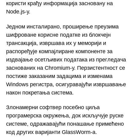
користи крађу информација засновану на
Node.js-у.
Једном инсталирано, проширење преузима
шифроване корисне податке из блокчејн
трансакција, извршава их у меморији и
распоређује компајлиране компоненте за
издвајање осетљивих података из прегледача
заснованих на Chromium-у. Перзистентност се
постиже заказаним задацима и изменама
Windows регистра, осигуравајући извршавање
након покретања система.
Злонамерни софтвер посебно циља
програмерска окружења, док искључује руске
системе, одражавајући понашање примећено
код других варијанти GlassWorm-а.