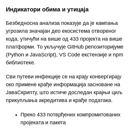
Индикатори обима и утицаја
Безбедносна анализа показује да је кампања
угрозила значајан део екосистема отвореног
кода, утичући на више од 433 пројекта на више
платформи. То укључује GitHub репозиторијуме
(Python и JavaScript), VS Code екстензије и npm
библиотеке.
Сви путеви инфекције се на крају конвергирају
око примене крађе информација засноване на
ЈаваСкрипту, што истиче доследан крајњи циљ
прикупљања акредитива и крађе података.
Преко 433 потврђених компромитованих
пројеката и пакета