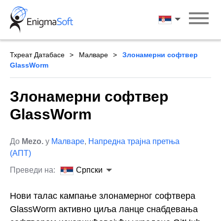
Skip
to
Српски
content
Тхреат Датабасе
Малваре
Злонамерни софтвер
GlassWorm
Злонамерни софтвер
GlassWorm
До
Mezo.
у
Малваре
,
Напредна трајна претња
(АПТ)
Преведи на:
Српски
Нови талас кампање злонамерног софтвера
GlassWorm активно циља ланце снабдевања