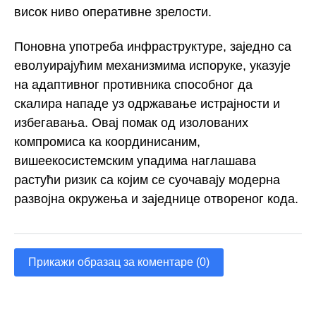
висок ниво оперативне зрелости.
Поновна употреба инфраструктуре, заједно са
еволуирајућим механизмима испоруке, указује
на адаптивног противника способног да
скалира нападе уз одржавање истрајности и
избегавања. Овај помак од изолованих
компромиса ка координисаним,
вишеекосистемским упадима наглашава
растући ризик са којим се суочавају модерна
развојна окружења и заједнице отвореног кода.
Прикажи образац за коментаре (0)