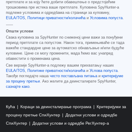
претплате и за коју ћете добити обавештење о предстојећим
трошковима пре истека ваше претплате. Куповина SpyHunter-а
подлеже условима и одредбама на страници за куповину,
EULA/TOS
,
Политици приватности/колачића
и
Условима попуста
.
------
Општи услови
Свака куповина за SpyHunter по сниженој цени важи за понуђени
период претплате са попустом. Након тога, примењиваће се тада
важеће стандардне цене за аутоматско обнављање и/или будуће
куповине. Цене се могу променити, мада ћемо вас унапред
обавестити о променама цена.
Све верзије SpyHunter-а подлежу вашем прихватању наших
EULA/TOS
,
Политике приватности/колачића
и
Услова попуста
.
Такође погледајте наша
често постављана питања
и
критеријуме
за процену претњи
. Ако желите да деинсталирате SpyHunter,
сазнајте како
.
Кућа
Кораци за деинсталирање програма
Критеријуми за
процену претње СпиХунтер
Додатни услови и одредбе
СпиХунтер
Додатни услови и одредбе РегХунтер-а