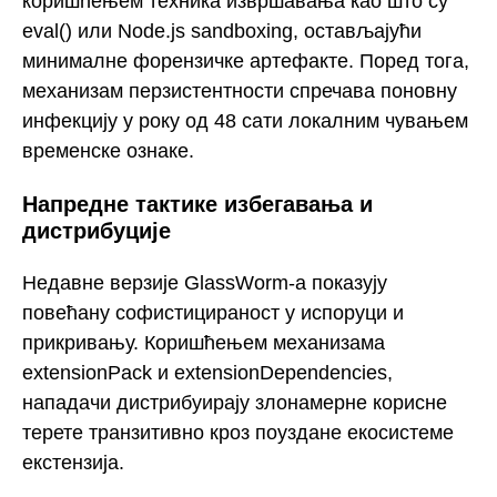
коришћењем техника извршавања као што су
eval() или Node.js sandboxing, остављајући
минималне форензичке артефакте. Поред тога,
механизам перзистентности спречава поновну
инфекцију у року од 48 сати локалним чувањем
временске ознаке.
Напредне тактике избегавања и
дистрибуције
Недавне верзије GlassWorm-а показују
повећану софистицираност у испоруци и
прикривању. Коришћењем механизама
extensionPack и extensionDependencies,
нападачи дистрибуирају злонамерне корисне
терете транзитивно кроз поуздане екосистеме
екстензија.