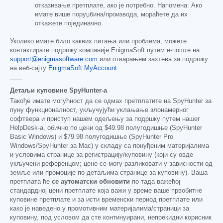
отказивање претплате, ако је потребно. Напомена: Ако
имате више поруџбина/производа, мораћете да их
откажете појединачно.
Уколико имате било каквих питања или проблема, можете
контактирати подршку компаније EnigmaSoft путем е-поште на
support@enigmasoftware.com
или отварањем захтева за подршку
на веб-сајту
EnigmaSoft MyAccount
.
------
Детаљи куповине SpyHunter-а
Такође имате могућност да се одмах претплатите на SpyHunter за
пуну функционалност, укључујући уклањање злонамерног
софтвера и приступ нашем одељењу за подршку путем нашег
HelpDesk-а, обично по цени од
$49.98
полугодишње (SpyHunter
Basic Windows) и
$79.98
полугодишње (SpyHunter Pro
Windows/SpyHunter за Mac) у складу са понуђеним материјалима
и условима странице за регистрацију/куповину (који су овде
укључени референцом; цене се могу разликовати у зависности од
земље или промоције по детаљима странице за куповину). Ваша
претплата ће
се аутоматски обновити
по тада важећој
стандардној цени претплате која важи у време ваше првобитне
куповине претплате и за исти временски период претплате или
како је наведено у промотивним материјалима/страници за
куповину, под условом да сте континуирани, непрекидни корисник