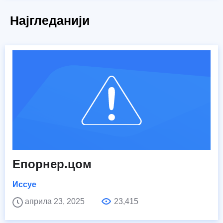
Најгледанији
Епорнер.цом
Иссуе
априла 23, 2025
23,415