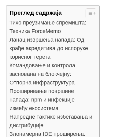
Преглед садржаја
Тихо преузимање спремишта:
Техника ForceMemo
Ланац извршења напада: Од
крађе акредитива до испоруке
корисног терета
Командовање и контрола
заснована на блокчејну:
Отпорна инфраструктура
Проширивање површине
напада: npm и инфекције
између екосистема
Напредне тактике избегавања и
дистрибуције
Злонамерна IDE проширења: