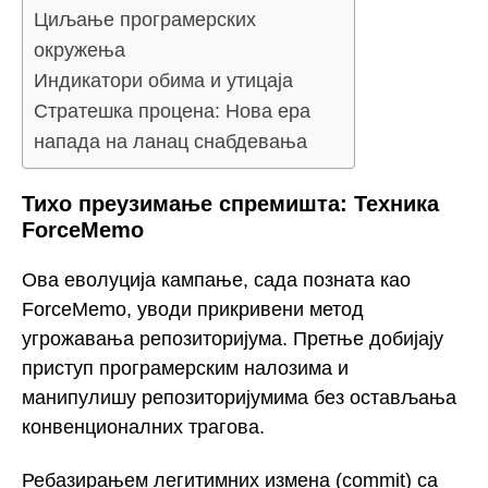
Циљање програмерских
окружења
Индикатори обима и утицаја
Стратешка процена: Нова ера
напада на ланац снабдевања
Тихо преузимање спремишта: Техника
ForceMemo
Ова еволуција кампање, сада позната као
ForceMemo, уводи прикривени метод
угрожавања репозиторијума. Претње добијају
приступ програмерским налозима и
манипулишу репозиторијумима без остављања
конвенционалних трагова.
Ребазирањем легитимних измена (commit) са