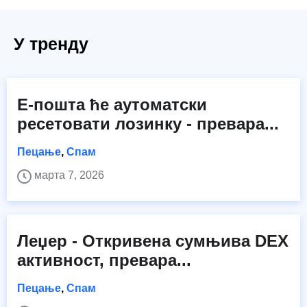
У тренду
Е-пошта ће аутоматски
ресетовати лозинку - превара...
Пецање
,
Спам
марта 7, 2026
Леџер - Откривена сумњива DEX
активност, превара...
Пецање
,
Спам