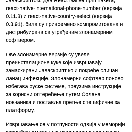
Јаваскриптом. Два React Native npm пакета,
react-native-international-phone-number (верзија
0.11.8) и react-native-country-select (верзија
0.3.91), била су привремено компромитована и
дистрибуирана са уграђеним злонамерним
софтвером.
Ове злонамерне верзије су увеле
преинсталационе куке које извршавају
замаскирани Јаваскрипт који покреће сличан
ланац инфекције. Злонамерни софтвер поново
избегава руске системе, преузима инструкције
за корисни оптерећење путем Солана
новчаника и поставља претње специфичне за
платформу.
Извршавање се у потпуности одвија у меморији