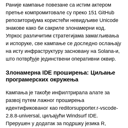
Раније кампање повезане са истим актером
претње компромитовале су преко 151 GitHub
репозиторијума користећи невидљиве Unicode
знакове како би сакриле злонамерни код.
Упркос различитим стратегијама замагљивања
и испоруке, све кампање се доследно ослањају
на исту инфраструктуру засновану на Solana-и,
што потврђује јединствени оперативни оквир.
Злонамерна IDE проширења: Циљање
програмерских окружења
Кампања је такође инфилтрирала алате за
развој путем лажног проширења
идентификованог као reditorsupporter.r-vscode-
2.8.8-universal, циљајући Windsurf IDE.
Прерушен у додатак за подршку језика R,