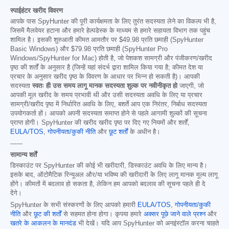
स्पाईहंटर खरीद विवरण
आपके पास SpyHunter की पूरी कार्यक्षमता के लिए तुरंत सदस्यता लेने का विकल्प भी है,
जिसमें मैलवेयर हटाना और हमारे हेल्पडेस्क के माध्यम से हमारे सहायता विभाग तक पहुंच
शामिल है। इसकी शुरुआती कीमत आमतौर पर
$49.98
प्रति छमाही (SpyHunter
Basic Windows) और
$79.98
प्रति छमाही (SpyHunter Pro
Windows/SpyHunter for Mac) होती है, जो पेशकश सामग्री और पंजीकरण/खरीद
पृष्ठ की शर्तों के अनुसार है (जिन्हें यहां संदर्भ द्वारा शामिल किया गया है; कीमत देश या
प्रचार के अनुसार खरीद पृष्ठ के विवरण के आधार पर भिन्न हो सकती है)। आपकी
सदस्यता
स्वतः ही उस समय लागू मानक सदस्यता शुल्क पर नवीनीकृत हो
जाएगी, जो
आपकी मूल खरीद के समय प्रभावी थी और उसी सदस्यता अवधि के लिए या प्रचार
सामग्री/खरीद पृष्ठ में निर्धारित अवधि के लिए, बशर्ते आप एक निरंतर, निर्बाध सदस्यता
उपयोगकर्ता हों। आपको अपनी सदस्यता समाप्त होने से पहले आगामी शुल्कों की सूचना
प्राप्त होगी। SpyHunter की खरीद खरीद पृष्ठ पर दिए गए नियमों और शर्तों,
EULA/TOS
,
गोपनीयता/कुकी नीति
और
छूट शर्तों
के अधीन है।
------
सामान्य शर्तें
डिस्काउंट पर SpyHunter की कोई भी खरीदारी, डिस्काउंट अवधि के लिए मान्य है।
इसके बाद, ऑटोमैटिक रिन्यूअल और/या भविष्य की खरीदारी के लिए लागू मानक मूल्य लागू
होंगे। कीमतों में बदलाव हो सकता है, लेकिन हम आपको बदलाव की सूचना पहले ही दे
देंगे।
SpyHunter के सभी संस्करणों के लिए आपको हमारी
EULA/TOS
,
गोपनीयता/कुकी
नीति
और
छूट की शर्तों
से सहमत होना होगा। कृपया हमारे
अक्सर पूछे जाने वाले प्रश्न
और
खतरे के आकलन के मानदंड
भी देखें। यदि आप SpyHunter को अनइंस्टॉल करना चाहते