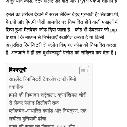
अनुसंधान कोड, स्ट्रीमलिट डैशबोर्ड और PyPI पैकेज शामिल हैं।
हमले का तरीका देखने में सरल लेकिन बेहद प्रभावी है: सेटअप.पी,
मेन.पी और ऐप.पी जैसी आमतौर पर निष्पादित होने वाली फ़ाइलों में
छिपा हुआ मैलवेयर जोड़ दिया जाता है। कोई भी डेवलपर जो pip
install के माध्यम से निर्भरताएँ स्थापित करता है या किसी
असुरक्षित रिपॉजिटरी से क्लोन किए गए कोड को निष्पादित करता
है, अनजाने में ही इस दुर्भावनापूर्ण पेलोड को सक्रिय कर देता है।
विषयसूची
साइलेंट रिपॉजिटरी टेकओवर: फोर्समेमो
तकनीक
हमले की निष्पादन श्रृंखला: क्रेडेंशियल चोरी
से लेकर पेलोड डिलीवरी तक
ब्लॉकचेन-आधारित कमांड और नियंत्रण: एक
लचीला बुनियादी ढांचा
हमले की सतह का विस्तार: npm और