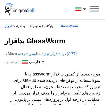
Skip
to
فارسی
content
بدافزار GlassWorm
پایگاه داده تهدید
بدافزار
بدافزار GlassWorm
تهدید مداوم پیشرفته (APT)
در
بدافزار
,
Mezo
تا
فارسی
ترجمه به:
موج جدیدی از کمپین بدافزار GlassWorm با
سوءاستفاده از توکن‌های دزدیده شده GitHub برای
تزریق کد مخرب به صدها مخزن، به طور فعال
زنجیره‌های تأمین نرم‌افزار را هدف قرار می‌دهد. این
عملیات در درجه اول بر پروژه‌های مبتنی بر پایتون، از