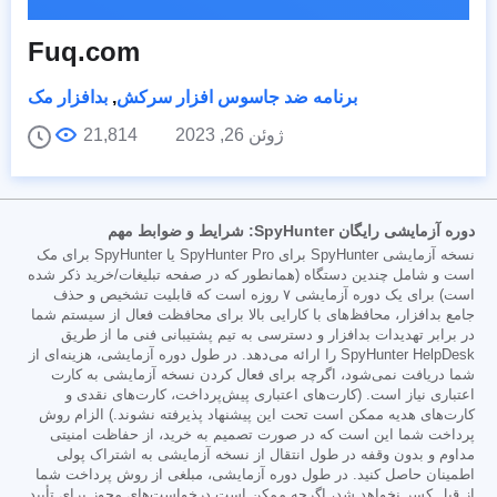
Fuq.com
برنامه ضد جاسوس افزار سرکش
,
بدافزار مک
ژوئن 26, 2023
21,814
دوره آزمایشی رایگان SpyHunter: شرایط و ضوابط مهم
نسخه آزمایشی SpyHunter برای SpyHunter Pro یا SpyHunter برای مک
است و شامل چندین دستگاه (همانطور که در صفحه تبلیغات/خرید ذکر شده
است) برای یک دوره آزمایشی ۷ روزه است که قابلیت تشخیص و حذف
جامع بدافزار، محافظ‌های با کارایی بالا برای محافظت فعال از سیستم شما
در برابر تهدیدات بدافزار و دسترسی به تیم پشتیبانی فنی ما از طریق
SpyHunter HelpDesk را ارائه می‌دهد. در طول دوره آزمایشی، هزینه‌ای از
شما دریافت نمی‌شود، اگرچه برای فعال کردن نسخه آزمایشی به کارت
اعتباری نیاز است. (کارت‌های اعتباری پیش‌پرداخت، کارت‌های نقدی و
کارت‌های هدیه ممکن است تحت این پیشنهاد پذیرفته نشوند.) الزام روش
پرداخت شما این است که در صورت تصمیم به خرید، از حفاظت امنیتی
مداوم و بدون وقفه در طول انتقال از نسخه آزمایشی به اشتراک پولی
اطمینان حاصل کنید. در طول دوره آزمایشی، مبلغی از روش پرداخت شما
از قبل کسر نخواهد شد، اگرچه ممکن است درخواست‌های مجوز برای تأیید