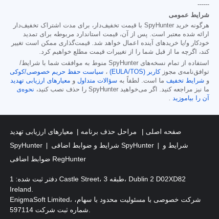
------
شرایط عمومی
هرگونه خرید SpyHunter با قیمت تخفیف‌دار، برای مدت اشتراک تخفیف‌دار
ارائه شده معتبر است. پس از آن، قیمت استاندارد مربوطه برای تمدید
خودکار و/یا خریدهای آینده اعمال خواهد شد. قیمت‌گذاری ممکن است تغییر
کند، اگرچه ما از قبل شما را از تغییرات قیمت مطلع خواهیم کرد.
استفاده از تمام نسخه‌های SpyHunter منوط به موافقت شما با شرایط/
توافق‌نامه‌ی مجوز
کاربر (EULA/TOS)
،
سیاست حفظ حریم خصوصی/کوکی
و
شرایط تخفیف
ما است. لطفاً به
سؤالات متداول
و
معیارهای ارزیابی تهدید
ما نیز مراجعه کنید. اگر می‌خواهید SpyHunter را حذف نصب کنید،
نحوه‌ی
آن را بیاموزید
.
صفحه اصلی
مراحل حذف برنامه
معیارهای ارزیابی تهدید
شرایط و
شرایط و ضوابط اضافی SpyHunter
SpyHunter
ضوابط اضافی RegHunter
دفتر ثبت شده: 1 Castle Street، طبقه 3، Dublin 2 D02XD82
Ireland.
EnigmaSoft Limited، شرکت خصوصی با مسئولیت محدود با سهام،
شماره ثبت شرکت 597114.