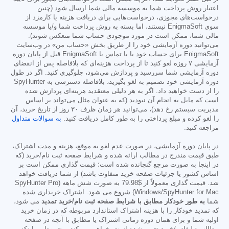
اعتبار روش پرداخت شما به موسسه مالی شما ارسال شود (چنین
درخواست‌های مجوزی، درخواست‌هایی برای دریافت هزینه یا کارمزد از
سوی EnigmaSoft نیستند، اما بسته به روش پرداخت شما و/یا موسسه
مالی شما، ممکن است در مورد موجودی حساب شما منعکس شوند).
می‌توانید دوره آزمایشی خود را از طریق بخش «حساب من» در وب‌سایت
EnigmaSoft برای حساب خود یا با تماس با EnigmaSoft قبل از پایان دوره
آزمایشی ۷ روزه لغو کنید تا از پرداخت هزینه‌ای که بلافاصله پس از انقضای
دوره آزمایشی شما سررسید و پردازش می‌شود، جلوگیری کنید. اگر در طول
دوره آزمایشی خود تصمیم به لغو بگیرید، بلافاصله دسترسی به SpyHunter
را از دست خواهید داد. اگر به هر دلیلی معتقدید هزینه‌ای پردازش شده
است که مایل به انجام آن نبودید (که به عنوان مثال می‌تواند بر اساس
مدیریت سیستم رخ دهد)، می‌توانید هر زمان ظرف ۳۰ روز از تاریخ خرید، آن
را لغو کرده و مبلغ پرداختی را به طور کامل دریافت کنید.
به سوالات متداول
مراجعه کنید.
در پایان دوره آزمایشی، در صورت عدم لغو به موقع، هزینه و مدت اشتراک،
طبق قیمت مندرج در مطالب ارائه شده و شرایط صفحه ثبت نام/خرید (که
در اینجا به صورت مرجع گنجانده شده است؛ قیمت گذاری ممکن است بر
اساس کشور یا جزئیات صفحه خرید متفاوت باشد) از شما دریافت خواهد
شد. قیمت گذاری معمولاً از
$79.98
به صورت شش ماهه (SpyHunter Pro
Windows/SpyHunter for Mac) شروع می شود. اشتراک خریداری شده
شما
به طور خودکار مطابق با شرایط صفحه ثبت نام/خرید تمدید
می شود،
که تمدید خودکار را با هزینه اشتراک استاندارد مربوطه که در زمان خرید
اولیه شما و برای همان دوره زمانی اشتراک یا مطابق با آنچه در صفحه