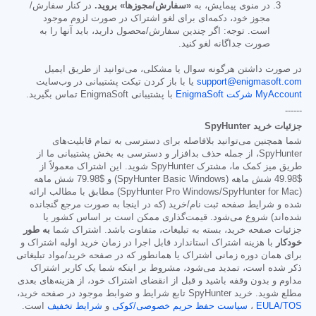
در منوی پیمایش، به
«سفارش/مجوزها» بروید.
در کنار سفارش/
مجوز خود، دکمه‌ای برای لغو اشتراک در صورت لزوم موجود
است. توجه: اگر چندین سفارش/محصول دارید، باید آنها را به
صورت جداگانه لغو کنید.
در صورت داشتن هرگونه سوال یا مشکلی، می‌توانید از طریق ایمیل
support@enigmasoft.com
یا با باز کردن تیکت پشتیبانی در وب‌سایت
MyAccount شرکت EnigmaSoft
با پشتیبانی EnigmaSoft تماس بگیرید.
------
جزئیات خرید SpyHunter
شما همچنین می‌توانید بلافاصله برای دسترسی به تمام قابلیت‌های
SpyHunter، از جمله حذف بدافزار و دسترسی به بخش پشتیبانی ما از
طریق میز کمک ما، مشترک SpyHunter شوید. این اشتراک معمولاً از
$49.98
شش ماهه (SpyHunter Basic Windows) و
$79.98
شش ماهه
(SpyHunter Pro Windows/SpyHunter for Mac) مطابق با مطالب ارائه
شده و شرایط صفحه ثبت نام/خرید (که در اینجا به صورت مرجع گنجانده
شده‌اند) شروع می‌شود. قیمت‌گذاری ممکن است بر اساس کشور یا
جزئیات صفحه خرید، بسته به تبلیغات، متفاوت باشد. اشتراک شما
به طور
خودکار
با هزینه اشتراک استاندارد قابل اجرا در زمان خرید اولیه اشتراک و
برای همان دوره زمانی اشتراک یا همانطور که در صفحه خرید/مواد تبلیغاتی
ذکر شده است، تمدید می‌شود، مشروط بر اینکه شما یک کاربر اشتراک
مداوم و بدون وقفه باشید و قبل از انقضای اشتراک خود، از هزینه‌های بعدی
مطلع شوید. خرید SpyHunter تابع شرایط و ضوابط موجود در صفحه خرید،
EULA/TOS
،
سیاست حفظ حریم خصوصی/کوکی
و
شرایط تخفیف
است.