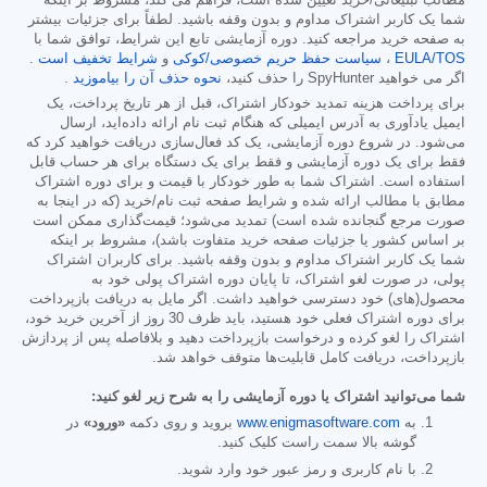
مطالب تبلیغاتی/خرید تعیین شده است، فراهم می کند، مشروط بر اینکه
شما یک کاربر اشتراک مداوم و بدون وقفه باشید. لطفاً برای جزئیات بیشتر
به صفحه خرید مراجعه کنید. دوره آزمایشی تابع این شرایط، توافق شما با
EULA/TOS
،
سیاست حفظ حریم خصوصی/کوکی
و
شرایط تخفیف است
.
اگر می خواهید SpyHunter را حذف کنید،
نحوه حذف آن را بیاموزید
.
برای پرداخت هزینه تمدید خودکار اشتراک، قبل از هر تاریخ پرداخت، یک
ایمیل یادآوری به آدرس ایمیلی که هنگام ثبت نام ارائه داده‌اید، ارسال
می‌شود. در شروع دوره آزمایشی، یک کد فعال‌سازی دریافت خواهید کرد که
فقط برای یک دوره آزمایشی و فقط برای یک دستگاه برای هر حساب قابل
استفاده است. اشتراک شما به طور خودکار با قیمت و برای دوره اشتراک
مطابق با مطالب ارائه شده و شرایط صفحه ثبت نام/خرید (که در اینجا به
صورت مرجع گنجانده شده است) تمدید می‌شود؛ قیمت‌گذاری ممکن است
بر اساس کشور یا جزئیات صفحه خرید متفاوت باشد)، مشروط بر اینکه
شما یک کاربر اشتراک مداوم و بدون وقفه باشید. برای کاربران اشتراک
پولی، در صورت لغو اشتراک، تا پایان دوره اشتراک پولی خود به
محصول(های) خود دسترسی خواهید داشت. اگر مایل به دریافت بازپرداخت
برای دوره اشتراک فعلی خود هستید، باید ظرف 30 روز از آخرین خرید خود،
اشتراک را لغو کرده و درخواست بازپرداخت دهید و بلافاصله پس از پردازش
بازپرداخت، دریافت کامل قابلیت‌ها متوقف خواهد شد.
شما می‌توانید اشتراک یا دوره آزمایشی را به شرح زیر لغو کنید:
به
www.enigmasoftware.com
بروید و روی دکمه
«ورود»
در
گوشه بالا سمت راست کلیک کنید.
با نام کاربری و رمز عبور خود وارد شوید.