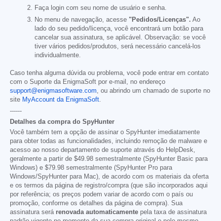
Faça login com seu nome de usuário e senha.
No menu de navegação, acesse
"Pedidos/Licenças".
Ao
lado do seu pedido/licença, você encontrará um botão para
cancelar sua assinatura, se aplicável. Observação: se você
tiver vários pedidos/produtos, será necessário cancelá-los
individualmente.
Caso tenha alguma dúvida ou problema, você pode entrar em contato
com o Suporte da EnigmaSoft por e-mail, no endereço
support@enigmasoftware.com
, ou abrindo um chamado de suporte no
site
MyAccount da EnigmaSoft
.
------
Detalhes da compra do SpyHunter
Você também tem a opção de assinar o SpyHunter imediatamente
para obter todas as funcionalidades, incluindo remoção de malware e
acesso ao nosso departamento de suporte através do HelpDesk,
geralmente a partir de
$49.98
semestralmente (SpyHunter Basic para
Windows) e
$79.98
semestralmente (SpyHunter Pro para
Windows/SpyHunter para Mac), de acordo com os materiais da oferta
e os termos da página de registro/compra (que são incorporados aqui
por referência; os preços podem variar de acordo com o país ou
promoção, conforme os detalhes da página de compra). Sua
assinatura será
renovada automaticamente
pela taxa de assinatura
padrão vigente no momento da sua compra original e pelo mesmo