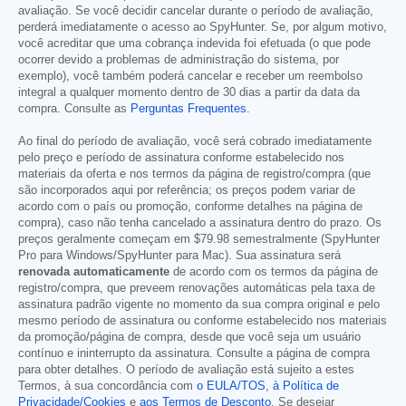
avaliação. Se você decidir cancelar durante o período de avaliação,
perderá imediatamente o acesso ao SpyHunter. Se, por algum motivo,
você acreditar que uma cobrança indevida foi efetuada (o que pode
ocorrer devido a problemas de administração do sistema, por
exemplo), você também poderá cancelar e receber um reembolso
integral a qualquer momento dentro de 30 dias a partir da data da
compra. Consulte as
Perguntas Frequentes
.
Ao final do período de avaliação, você será cobrado imediatamente
pelo preço e período de assinatura conforme estabelecido nos
materiais da oferta e nos termos da página de registro/compra (que
são incorporados aqui por referência; os preços podem variar de
acordo com o país ou promoção, conforme detalhes na página de
compra), caso não tenha cancelado a assinatura dentro do prazo. Os
preços geralmente começam em
$79.98
semestralmente (SpyHunter
Pro para Windows/SpyHunter para Mac). Sua assinatura será
renovada automaticamente
de acordo com os termos da página de
registro/compra, que preveem renovações automáticas pela taxa de
assinatura padrão vigente no momento da sua compra original e pelo
mesmo período de assinatura ou conforme estabelecido nos materiais
da promoção/página de compra, desde que você seja um usuário
contínuo e ininterrupto da assinatura. Consulte a página de compra
para obter detalhes. O período de avaliação está sujeito a estes
Termos, à sua concordância com
o EULA/TOS
,
à Política de
Privacidade/Cookies
e
aos Termos de Desconto
. Se desejar