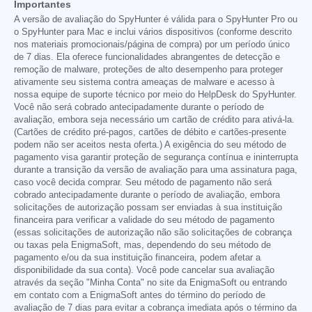
Importantes
A versão de avaliação do SpyHunter é válida para o SpyHunter Pro ou
o SpyHunter para Mac e inclui vários dispositivos (conforme descrito
nos materiais promocionais/página de compra) por um período único
de 7 dias. Ela oferece funcionalidades abrangentes de detecção e
remoção de malware, proteções de alto desempenho para proteger
ativamente seu sistema contra ameaças de malware e acesso à
nossa equipe de suporte técnico por meio do HelpDesk do SpyHunter.
Você não será cobrado antecipadamente durante o período de
avaliação, embora seja necessário um cartão de crédito para ativá-la.
(Cartões de crédito pré-pagos, cartões de débito e cartões-presente
podem não ser aceitos nesta oferta.) A exigência do seu método de
pagamento visa garantir proteção de segurança contínua e ininterrupta
durante a transição da versão de avaliação para uma assinatura paga,
caso você decida comprar. Seu método de pagamento não será
cobrado antecipadamente durante o período de avaliação, embora
solicitações de autorização possam ser enviadas à sua instituição
financeira para verificar a validade do seu método de pagamento
(essas solicitações de autorização não são solicitações de cobrança
ou taxas pela EnigmaSoft, mas, dependendo do seu método de
pagamento e/ou da sua instituição financeira, podem afetar a
disponibilidade da sua conta). Você pode cancelar sua avaliação
através da seção "Minha Conta" no site da EnigmaSoft ou entrando
em contato com a EnigmaSoft antes do término do período de
avaliação de 7 dias para evitar a cobrança imediata após o término da