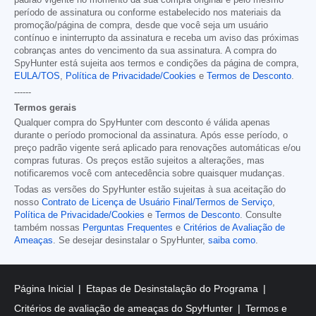
período de assinatura ou conforme estabelecido nos materiais da
promoção/página de compra, desde que você seja um usuário
contínuo e ininterrupto da assinatura e receba um aviso das próximas
cobranças antes do vencimento da sua assinatura. A compra do
SpyHunter está sujeita aos termos e condições da página de compra,
EULA/TOS
,
Política de Privacidade/Cookies
e
Termos de Desconto
.
------
Termos gerais
Qualquer compra do SpyHunter com desconto é válida apenas
durante o período promocional da assinatura. Após esse período, o
preço padrão vigente será aplicado para renovações automáticas e/ou
compras futuras. Os preços estão sujeitos a alterações, mas
notificaremos você com antecedência sobre quaisquer mudanças.
Todas as versões do SpyHunter estão sujeitas à sua aceitação do
nosso
Contrato de Licença de Usuário Final/Termos de Serviço
,
Política de Privacidade/Cookies
e
Termos de Desconto
. Consulte
também nossas
Perguntas Frequentes
e
Critérios de Avaliação de
Ameaças
. Se desejar desinstalar o SpyHunter,
saiba como
.
Página Inicial
Etapas de Desinstalação do Programa
Critérios de avaliação de ameaças do SpyHunter
Termos e