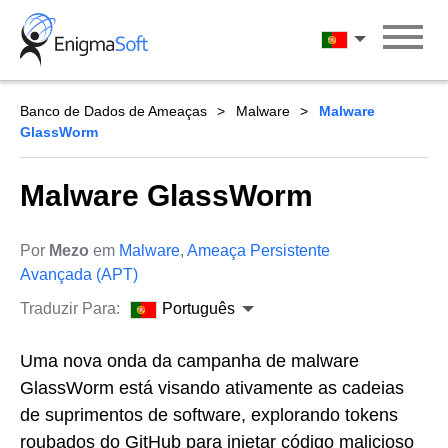
Skip
to
Português
content
Banco de Dados de Ameaças
Malware
Malware
GlassWorm
Malware GlassWorm
Por
Mezo
em
Malware
,
Ameaça Persistente
Avançada (APT)
Traduzir Para:
Português
Uma nova onda da campanha de malware
GlassWorm está visando ativamente as cadeias
de suprimentos de software, explorando tokens
roubados do GitHub para injetar código malicioso