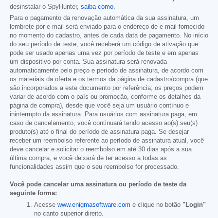
desinstalar o SpyHunter,
saiba como
.
Para o pagamento da renovação automática da sua assinatura, um
lembrete por e-mail será enviado para o endereço de e-mail fornecido
no momento do cadastro, antes de cada data de pagamento. No início
do seu período de teste, você receberá um código de ativação que
pode ser usado apenas uma vez por período de teste e em apenas
um dispositivo por conta. Sua assinatura será renovada
automaticamente pelo preço e período de assinatura, de acordo com
os materiais da oferta e os termos da página de cadastro/compra (que
são incorporados a este documento por referência; os preços podem
variar de acordo com o país ou promoção, conforme os detalhes da
página de compra), desde que você seja um usuário contínuo e
ininterrupto da assinatura. Para usuários com assinatura paga, em
caso de cancelamento, você continuará tendo acesso ao(s) seu(s)
produto(s) até o final do período de assinatura paga. Se desejar
receber um reembolso referente ao período de assinatura atual, você
deve cancelar e solicitar o reembolso em até 30 dias após a sua
última compra, e você deixará de ter acesso a todas as
funcionalidades assim que o seu reembolso for processado.
Você pode cancelar uma assinatura ou período de teste da
seguinte forma:
Acesse
www.enigmasoftware.com
e clique no botão
"Login"
no canto superior direito.