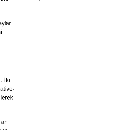
aylar
i
 İki
ative-
ilerek
ran