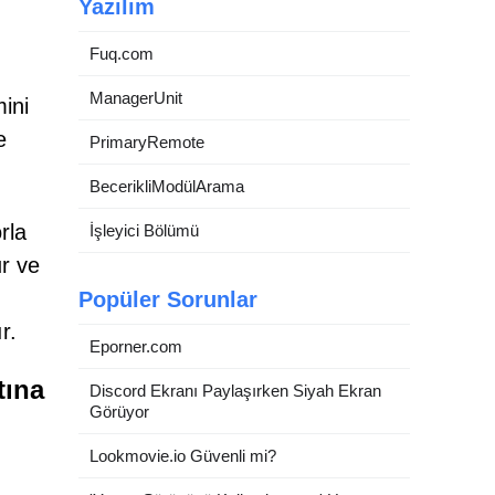
Yazılım
Fuq.com
ManagerUnit
ini
e
PrimaryRemote
BecerikliModülArama
rla
İşleyici Bölümü
ur ve
Popüler Sorunlar
r.
Eporner.com
tına
Discord Ekranı Paylaşırken Siyah Ekran
Görüyor
Lookmovie.io Güvenli mi?