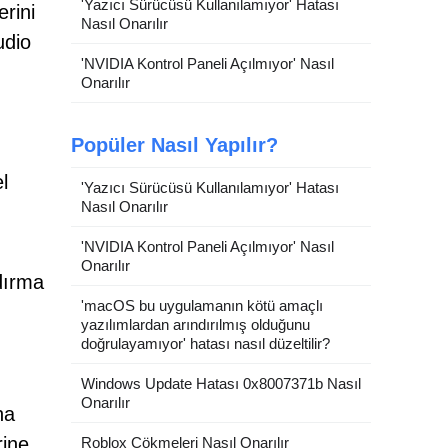
'Yazıcı Sürücüsü Kullanılamıyor' Hatası
erini
Nasıl Onarılır
udio
'NVIDIA Kontrol Paneli Açılmıyor' Nasıl
Onarılır
Popüler Nasıl Yapılır?
l
'Yazıcı Sürücüsü Kullanılamıyor' Hatası
Nasıl Onarılır
n
'NVIDIA Kontrol Paneli Açılmıyor' Nasıl
Onarılır
zdırma
'macOS bu uygulamanın kötü amaçlı
yazılımlardan arındırılmış olduğunu
doğrulayamıyor' hatası nasıl düzeltilir?
Windows Update Hatası 0x8007371b Nasıl
Onarılır
na
rine
Roblox Çökmeleri Nasıl Onarılır