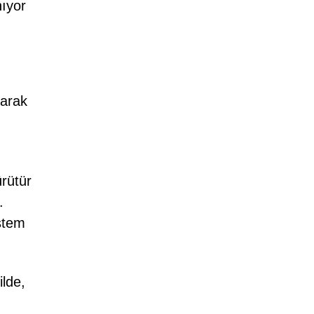
nıyor
larak
ürütür
.
istem
lde,