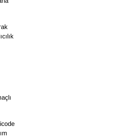
ana
rak
cılık
açlı
nicode
tım