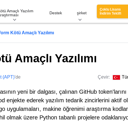
Çoklu Lisans
ötü Amaçlı Yazılım
Destek
şirket
İndirim Teklifi
raştırması
orm Kötü Amaçlı Yazılımı
ü Amaçlı Yazılımı
it (APT)
'de
Çevir:
Tü
nın yeni bir dalgası, çalınan GitHub token'larını
 enjekte ederek yazılım tedarik zincirlerini aktif o
go uygulamaları, makine öğrenimi araştırma kodlar
hil olmak üzere Python tabanlı projelere odaklanıyo