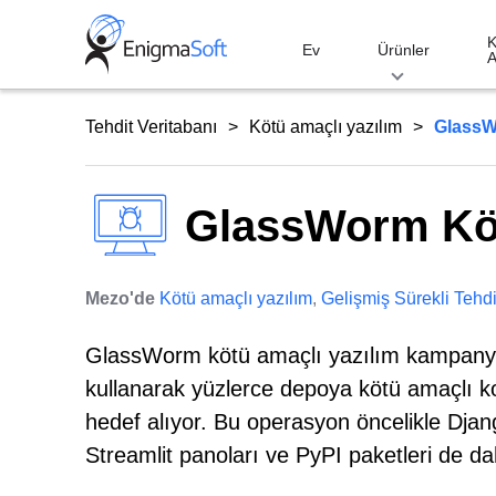
Skip
to
K
Ev
Ürünler
A
content
Tehdit Veritabanı
Kötü amaçlı yazılım
GlassW
GlassWorm Köt
Mezo'de
Kötü amaçlı yazılım
,
Gelişmiş Sürekli Tehd
GlassWorm kötü amaçlı yazılım kampanyası
kullanarak yüzlerce depoya kötü amaçlı kod
hedef alıyor. Bu operasyon öncelikle Djan
Streamlit panoları ve PyPI paketleri de da