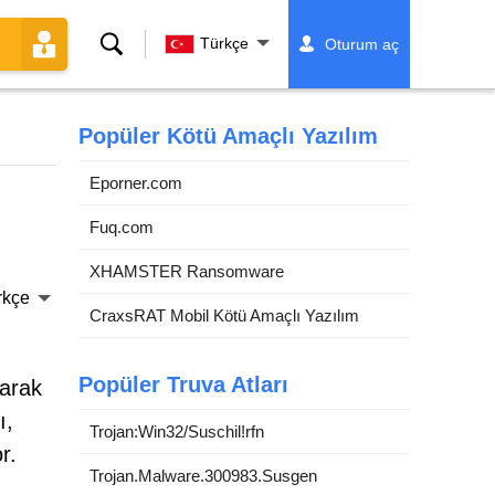
Ara
Türkçe
Oturum aç
Popüler Kötü Amaçlı Yazılım
Eporner.com
Fuq.com
XHAMSTER Ransomware
rkçe
CraxsRAT Mobil Kötü Amaçlı Yazılım
Popüler Truva Atları
larak
ı,
Trojan:Win32/Suschil!rfn
r.
Trojan.Malware.300983.Susgen