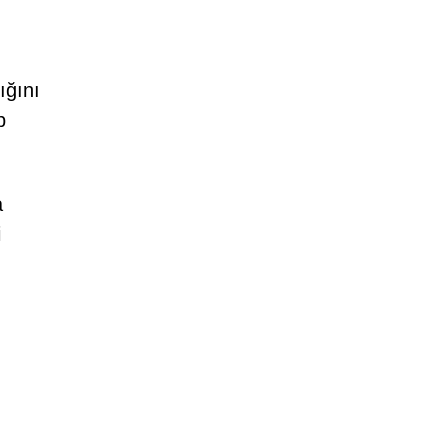
ığını
b
a
i