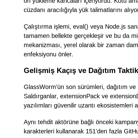
ön yükleme kancaları içeriyordu. Kötü ama
cüzdanı aracılığıyla yük talimatlarını alıy
Çalıştırma işlemi, eval() veya Node.js san
tamamen bellekte gerçekleşir ve bu da mini
mekanizması, yerel olarak bir zaman damg
enfeksiyonu önler.
Gelişmiş Kaçış ve Dağıtım Taktik
GlassWorm'ün son sürümleri, dağıtım ve gi
Saldırganlar, extensionPack ve extensio
yazılımları güvenilir uzantı ekosistemleri ar
Aynı tehdit aktörüne bağlı önceki kampan
karakterleri kullanarak 151'den fazla GitH