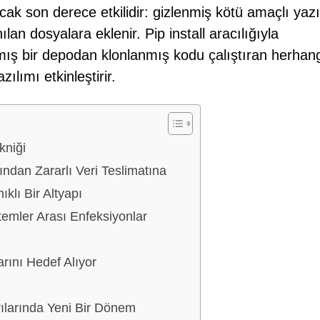
cak son derece etkilidir: gizlenmiş kötü amaçlı yazı
lan dosyalara eklenir. Pip install aracılığıyla
lmış bir depodan klonlanmış kodu çalıştıran herhang
ılımı etkinleştirir.
kniği
ığından Zararlı Veri Teslimatına
klı Bir Altyapı
temler Arası Enfeksiyonlar
arını Hedef Alıyor
ırılarında Yeni Bir Dönem