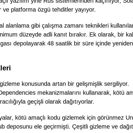
çlı yazılım yine Rus sistemlerinden kaçınıyor, Sol
or ve platforma özgü tehditler yayıyor.
al alanlama gibi çalışma zamanı teknikleri kullanıla
mum düzeyde adli kanıt bırakır. Ek olarak, bir kalı
ası depolayarak 48 saatlik bir süre içinde yeniden
leri
zleme konusunda artan bir gelişmişlik sergiliyor.
nDependencies mekanizmalarını kullanarak, kötü am
acılığıyla geçişli olarak dağıtıyorlar.
yalar, kötü amaçlı kodu gizlemek için görünmez U
ub deposunu ele geçirmişti. Çeşitli gizleme ve dağı