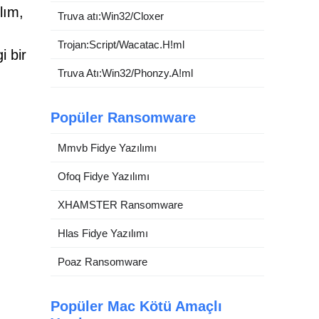
lım,
Truva atı:Win32/Cloxer
Trojan:Script/Wacatac.H!ml
i bir
Truva Atı:Win32/Phonzy.A!ml
Popüler Ransomware
Mmvb Fidye Yazılımı
Ofoq Fidye Yazılımı
XHAMSTER Ransomware
Hlas Fidye Yazılımı
Poaz Ransomware
Popüler Mac Kötü Amaçlı