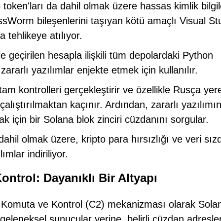
b token'ları da dahil olmak üzere hassas kimlik bilgil
sWorm bileşenlerini taşıyan kötü amaçlı Visual St
 tehlikeye atılıyor.
le geçirilen hesapla ilişkili tüm depolardaki Python
rarlı yazılımlar enjekte etmek için kullanılır.
tam kontrolleri gerçekleştirir ve özellikle Rusça yere
çalıştırılmaktan kaçınır. Ardından, zararlı yazılımı
k için bir Solana blok zinciri cüzdanını sorgular.
ahil olmak üzere, kripto para hırsızlığı ve veri sı
mlar indiriliyor.
ontrol: Dayanıklı Bir Altyapı
biri, Komuta ve Kontrol (C2) mekanizması olarak Sola
 geleneksel sunucular yerine, belirli cüzdan adresle