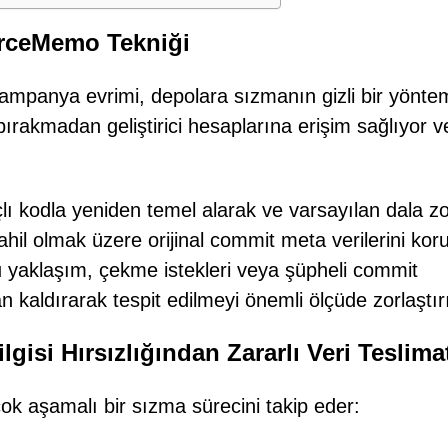
orceMemo Tekniği
ampanya evrimi, depolara sızmanın gizli bir yöntem
 bırakmadan geliştirici hesaplarına erişim sağlıyor v
lı kodla yeniden temel alarak ve varsayılan dala zo
il olmak üzere orijinal commit meta verilerini kor
. Bu yaklaşım, çekme istekleri veya şüpheli commit
n kaldırarak tespit edilmeyi önemli ölçüde zorlaştırı
lgisi Hırsızlığından Zararlı Veri Teslima
k aşamalı bir sızma sürecini takip eder: