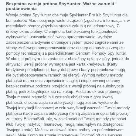
Bezpłatna wersja próbna SpyHunter: Ważne warunki i
postanowienia
Wersja próbna SpyHunter obejmuje SpyHunter Pro lub SpyHunter dla
komputerów Mac i obejmuje wiele urządzeń (zgodnie z informacjami w
materiałach promocyjnych/na stronie zakupu) na jednorazowy, 7-
dniowy okres próbny. Oferuje ona kompleksową funkcjonalność
wykrywania i usuwania złośliwego oprogramowania, wydajne
zabezpieczenia aktywnie chroniące system przed zagrożeniami ze
strony złośliwego oprogramowania oraz dostęp do naszego zespołu
pomocy technicznej za pośrednictwem Centrum Pomocy SpyHunter.
W okresie próbnym nie zostaniesz obciążony opłatą z góry, jednak do
aktywacji wersji próbnej wymagana jest karta kredytowa. (Karty
kredytowe przedpłacone, karty debetowe i karty podarunkowe mogą
nie być akceptowane w ramach tej oferty). Wymóg wyboru metody
płatności ma na celu zapewnienie ciągłej i nieprzerwanej ochrony
bezpieczeństwa podczas przejścia z wersji próbnej na subskrypcję
płatną, jeśli zdecydujesz się na zakup. Podczas okresu próbnego
Twoja metoda płatności nie zostanie obciążona z góry kwotą
płatności, chociaż żądania autoryzacji mogą zostać wysłane do
Twojej instytucji finansowej w celu weryfikacji ważności Twojej metody
płatności (takie żądania autoryzacji nie są żądaniami opłat lub prowizji
ze strony EnigmaSoft, ale, w zależności od Twojej metody płatności
i/lub Twojej instytucji finansowej, mogą mieć wpływ na dostępność
Twojego konta). Możesz anulować okres próbny za pośrednictwem
sekcji Moje Konto na stronie internetowej EnigmaSoft dla swojego