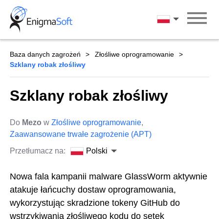
Skip
to
Polski
content
Baza danych zagrożeń
Złośliwe oprogramowanie
Szklany robak złośliwy
Szklany robak złośliwy
Do
Mezo
w
Złośliwe oprogramowanie
,
Zaawansowane trwałe zagrożenie (APT)
Przetłumacz na:
Polski
Nowa fala kampanii malware GlassWorm aktywnie
atakuje łańcuchy dostaw oprogramowania,
wykorzystując skradzione tokeny GitHub do
wstrzykiwania złośliwego kodu do setek