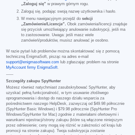
„Zaloguj się”
w prawym górnym rogu.
Zaloguj się, podając swoją nazwę użytkownika i hasło.
W menu nawigacyjnym przejdź do
sekcji
„Zamówienie/Licencje”.
Obok zamówienia/licencji znajduje
się przycisk umożliwiający anulowanie subskrypcji, jeśli ma
to zastosowanie. Uwaga: jeśli masz wiele
zamówień/produktów, musisz anulować je osobno.
W razie pytań lub problemów można skontaktować się z pomocą
techniczną EnigmaSoft, pisząc na adres e-mail
support@enigmasoftware.com
lub zgłaszając problem na stronie
MyAccount firmy EnigmaSoft
.
------
Szczegóły zakupu SpyHunter
Możesz również natychmiast zasubskrybować SpyHunter, aby
uzyskać pełną funkcjonalność, w tym usuwanie złośliwego
oprogramowania i dostęp do naszego działu wsparcia za
pośrednictwem naszego HelpDesk, zazwyczaj od
$49.98
półrocznie
(SpyHunter Basic Windows) i
$79.98
półrocznie (SpyHunter Pro
Windows/SpyHunter for Mac) zgodnie z materiałami ofertowymi i
warunkami rejestracji/strony zakupu (które są włączone niniejszym
przez odniesienie; ceny mogą się różnić w zależności od kraju lub
promocji na stronie zakupu). Twoja subskrypcja zostanie