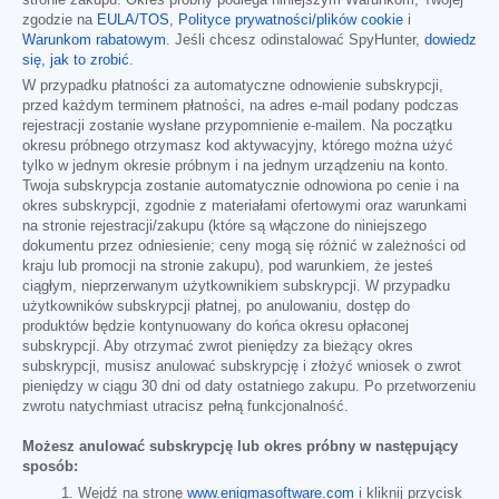
stronie zakupu. Okres próbny podlega niniejszym Warunkom, Twojej
zgodzie na
EULA/TOS
,
Polityce prywatności/plików cookie
i
Warunkom rabatowym
. Jeśli chcesz odinstalować SpyHunter,
dowiedz
się, jak to zrobić
.
W przypadku płatności za automatyczne odnowienie subskrypcji,
przed każdym terminem płatności, na adres e-mail podany podczas
rejestracji zostanie wysłane przypomnienie e-mailem. Na początku
okresu próbnego otrzymasz kod aktywacyjny, którego można użyć
tylko w jednym okresie próbnym i na jednym urządzeniu na konto.
Twoja subskrypcja zostanie automatycznie odnowiona po cenie i na
okres subskrypcji, zgodnie z materiałami ofertowymi oraz warunkami
na stronie rejestracji/zakupu (które są włączone do niniejszego
dokumentu przez odniesienie; ceny mogą się różnić w zależności od
kraju lub promocji na stronie zakupu), pod warunkiem, że jesteś
ciągłym, nieprzerwanym użytkownikiem subskrypcji. W przypadku
użytkowników subskrypcji płatnej, po anulowaniu, dostęp do
produktów będzie kontynuowany do końca okresu opłaconej
subskrypcji. Aby otrzymać zwrot pieniędzy za bieżący okres
subskrypcji, musisz anulować subskrypcję i złożyć wniosek o zwrot
pieniędzy w ciągu 30 dni od daty ostatniego zakupu. Po przetworzeniu
zwrotu natychmiast utracisz pełną funkcjonalność.
Możesz anulować subskrypcję lub okres próbny w następujący
sposób:
Wejdź na stronę
www.enigmasoftware.com
i kliknij przycisk