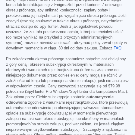
konta lub kontaktując się z EnigmaSoft przed końcem 7-dniowego
okresu próbnego, aby uniknąć konieczności zapłaty opłaty i
przetworzenia jej natychmiast po wygaśnięciu okresu próbnego. Jeśli
zdecydujesz się anulować w trakcie okresu próbnego, natychmiast
utracisz dostęp do SpyHunter. Jeśli z jakiegokolwiek powodu
uważasz, że została przetworzona opłata, której nie chciałeś uiścić
(co może wynikać na przykład z przyczyn administracyjnych
systemu), możesz również anulować i otrzymać pełny zwrot opłaty w
dowolnym momencie w ciągu 30 dni od daty zakupu. Zobacz
FAQ
.
Po zakończeniu okresu próbnego zostaniesz natychmiast obciążony
z góry ceną i okresem subskrypcji określonymi w materiałach
ofertowych i warunkach rejestracji/zakupu (które są włączone do
niniejszego dokumentu przez odniesienie; ceny mogą się różnić w
zależności od kraju lub promocji na stronie zakupu), jeśli nie anulujesz
w odpowiednim czasie. Ceny zazwyczaj zaczynają się od
$79.98
półrocznie (SpyHunter Pro Windows/SpyHunter dla komputerów Mac).
Zakupiona przez Ciebie subskrypcja zostanie
automatycznie
odnowiona
zgodnie z warunkami rejestracji/zakupu, które przewidują
automatyczne odnowienia po obowiązującej wówczas standardowej
opłacie za subskrypcję obowiązującej w momencie pierwotnego
zakupu i na taki sam okres subskrypcji lub określony w materiałach
promocyjnych/na stronie zakupu, pod warunkiem, że jesteś ciągłym,
nieprzerwanym użytkownikiem subskrypcji. Szczegóły znajdziesz na