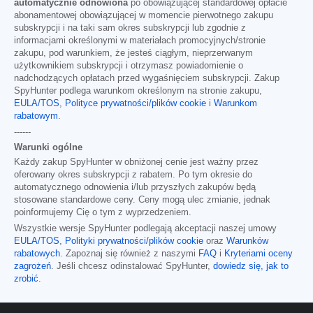
automatycznie odnowiona
po obowiązującej standardowej opłacie
abonamentowej obowiązującej w momencie pierwotnego zakupu
subskrypcji i na taki sam okres subskrypcji lub zgodnie z
informacjami określonymi w materiałach promocyjnych/stronie
zakupu, pod warunkiem, że jesteś ciągłym, nieprzerwanym
użytkownikiem subskrypcji i otrzymasz powiadomienie o
nadchodzących opłatach przed wygaśnięciem subskrypcji. Zakup
SpyHunter podlega warunkom określonym na stronie zakupu,
EULA/TOS
,
Polityce prywatności/plików cookie
i
Warunkom
rabatowym
.
------
Warunki ogólne
Każdy zakup SpyHunter w obniżonej cenie jest ważny przez
oferowany okres subskrypcji z rabatem. Po tym okresie do
automatycznego odnowienia i/lub przyszłych zakupów będą
stosowane standardowe ceny. Ceny mogą ulec zmianie, jednak
poinformujemy Cię o tym z wyprzedzeniem.
Wszystkie wersje SpyHunter podlegają akceptacji naszej umowy
EULA/TOS
,
Polityki prywatności/plików cookie
oraz
Warunków
rabatowych
. Zapoznaj się również z naszymi
FAQ
i
Kryteriami oceny
zagrożeń
. Jeśli chcesz odinstalować SpyHunter,
dowiedz się, jak to
zrobić
.