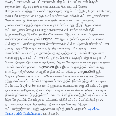
கிரெடிட் கார்டுகள், டெபிட் கார்டுகள் மற்றும் பரிசு அட்டைகள் இந்தச்
சலுகையின் கீழ் ஏற்றுக்கொள்ளப்படாமல் போகலாம்.) நீங்கள்
சோதனையிலிருந்து கட்டணச் சந்தாவிற்கு மாறும் பட்சத்தில், தொடர்ச்சியான,
தடையற்ற பாதுகாப்பை உறுதி செய்வதற்காகவே உங்கள் கட்டண முறைக்கான
தேவை உள்ளது. சோதனைக் காலத்தில் உங்கள் கட்டண முறைக்கு
முன்பணமாக எந்தத் தொகையும் வசூலிக்கப்படாது, இருப்பினும் உங்கள்
கட்டண முறை செல்லுபடியாகும் என்பதைச் சரிபார்க்க உங்கள் நிதி
நிறுவனத்திற்கு அங்கீகாரக் கோரிக்கைகள் அனுப்பப்படலாம் (அத்தகைய
அங்கீகாரச் சமர்ப்பிப்புகள் EnigmaSoft-ஆல் விதிக்கப்படும் கட்டணங்கள்
அல்லது கட்டணங்களுக்கான கோரிக்கைகள் அல்ல, ஆனால் உங்கள் கட்டண
முறை மற்றும்/அல்லது உங்கள் நிதி நிறுவனத்தைப் பொறுத்து, உங்கள்
கணக்கின் பயன்பாட்டில் தாக்கத்தை ஏற்படுத்தலாம்). உங்கள் சோதனைக்
காலம் முடிந்தவுடன் கட்டணம் செலுத்த வேண்டியதையும் அது உடனடியாகச்
செயல்படுத்தப்படுவதையும் தவிர்க்க, 7-நாள் சோதனைக் காலம் முடிவதற்குள்
உங்கள் கணக்கிற்கான EnigmaSoft-இன் இணையதளத்தில் உள்ள 'எனது
கணக்கு' (MyAccount) பகுதி வழியாகவோ அல்லது EnigmaSoft-ஐத்
தொடர்புகொள்வதன் மூலமாகவோ உங்கள் சோதனைக் காலத்தை நீங்கள்
ரத்து செய்யலாம். உங்கள் சோதனைக் காலத்தில் நீங்கள் ரத்து செய்ய முடிவு
செய்தால், SpyHunter-க்கான அணுகலை உடனடியாக இழப்பீர்கள். ஏதேனும்
ஒரு காரணத்திற்காக, நீங்கள் விரும்பாத கட்டணம் செயல்படுத்தப்பட்டதாக
நீங்கள் நம்பினால் (எடுத்துக்காட்டாக, கணினி நிர்வாகத்தின் அடிப்படையில்
இது நிகழலாம்), கொள்முதல் கட்டணம் விதிக்கப்பட்ட தேதியிலிருந்து 30
நாட்களுக்குள் எந்த நேரத்திலும் நீங்கள் ரத்துசெய்து, அந்தக்
கட்டணத்திற்கான முழுத் தொகையையும் திரும்பப் பெறலாம்.
அடிக்கடி
கேட்கப்படும் கேள்விகளைப்
பார்க்கவும்.