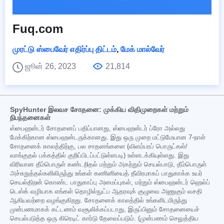
Fuq.com
முரட்டு ஸ்பைவேர் எதிர்ப்பு திட்டம்
,
மேக் மால்வேர்
ஜூன் 26, 2023
21,814
SpyHunter இலவச சோதனை: முக்கிய விதிமுறைகள் மற்றும்
நிபந்தனைகள்
ஸ்பைஹன்டர் சோதனைப் பதிப்பானது, ஸ்பைஹன்டர் ப்ரோ அல்லது
மேக்கிற்கான ஸ்பைஹன்டருக்கானது. இது ஒரு முறை மட்டுமேயான 7-நாள்
சோதனைக் காலத்திற்கு, பல சாதனங்களை (விளம்பரப் பொருட்கள்/
வாங்குதல் பக்கத்தில் குறிப்பிடப்பட்டுள்ளபடி) உள்ளடக்கியுள்ளது. இது
விரிவான தீம்பொருள் கண்டறிதல் மற்றும் அகற்றும் செயல்பாடு, தீம்பொருள்
அச்சுறுத்தல்களிலிருந்து உங்கள் கணினியைத் தீவிரமாகப் பாதுகாக்க உயர்
செயல்திறன் கொண்ட பாதுகாப்பு அமைப்புகள், மற்றும் ஸ்பைஹன்டர் ஹெல்ப்
டெஸ்க் வழியாக எங்கள் தொழில்நுட்ப ஆதரவுக் குழுவை அணுகும் வசதி
ஆகியவற்றை வழங்குகிறது. சோதனைக் காலத்தில் உங்களிடமிருந்து
முன்பணமாகக் கட்டணம் வசூலிக்கப்படாது, இருப்பினும் சோதனையைச்
செயல்படுத்த ஒரு கிரெடிட் கார்டு தேவைப்படும். (முன்பணம் செலுத்திய