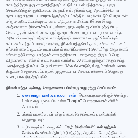
காலத்திற்கும் ஒரு சாதனத்திற்கும் மட்டுமே பயன்படுத்தக்கூடிய ஒரு
செயல்படுத்தும் குறியீட்டைப் பெறுவீர்கள். நீங்கள் ஒரு தொடர்ச்சியான,
தடையற்ற சந்தாப் பயனராக இருக்கும் பட்சத்தில், வழங்கப்படும் பொருட்கள்
மற்றும் பதிவு/கொள்முதல் பக்க விதிமுறைகளின்படி (இவை இங்கு
மேற்கோளாக இணைக்கப்பட்டுள்ளன; நாடு அல்லது விளம்பரத்தின்படி
கொள்முதல் பக்க விவரங்களுக்கு ஏற்ப விலை மாறுபடலாம்) உங்கள் சந்தா,
அதே விலையிலும் சந்தாக் காலத்திற்கும் தானாகவே புதுப்பிக்கப்படும்.
கட்டணச் சந்தாப் பயனர்களுக்கு, நீங்கள் ரத்துசெய்தால், உங்கள் கட்டணச்
சந்தாக் காலம் முடியும் வரை உங்கள் தயாரிப்பு(களை) தொடர்ந்து அணுகலாம்.
உங்கள் தற்போதைய சந்தாக் காலத்திற்கான பணத்தைத் திரும்பப் பெற
விரும்பினால், நீங்கள் கடைசியாக வாங்கிய 30 நாட்களுக்குள் ரத்துசெய்து
பணத்தைத் திரும்பப் பெற விண்ணப்பிக்க வேண்டும், மேலும் உங்கள் பணம்
திரும்பச் செலுத்தப்பட்டவுடன் முழுமையான செயல்பாடுகளைப் பெறுவது
உடனடியாக நிறுத்தப்படும்.
நீங்கள் சந்தா அல்லது சோதனையை பின்வருமாறு ரத்து செய்யலாம்:
www.enigmasoftware.com என்ற
இணையதளத்திற்குச் சென்று,
மேல் வலது மூலையில் உள்ள
"Login"
பொத்தானைக் கிளிக்
செய்யவும்.
உங்கள் பயனர்பெயர் மற்றும் கடவுச்சொல்லைப் பயன்படுத்தி
உள்நுழையவும்.
வழிசெலுத்தல் மெனுவில்,
"ஆர்டர்/உரிமங்கள்" என்பதற்குச்
செல்லவும்.
உங்கள் ஆர்டர்/உரிமத்திற்கு அருகில், பொருந்தினால்