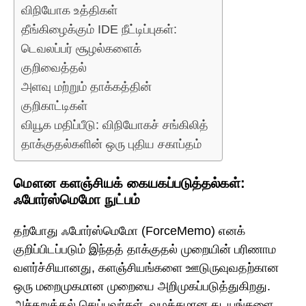
விநியோக உத்திகள்
தீங்கிழைக்கும் IDE நீட்டிப்புகள்:
டெவலப்பர் சூழல்களைக்
குறிவைத்தல்
அளவு மற்றும் தாக்கத்தின்
குறிகாட்டிகள்
வியூக மதிப்பீடு: விநியோகச் சங்கிலித்
தாக்குதல்களின் ஒரு புதிய சகாப்தம்
மௌன களஞ்சியக் கையகப்படுத்தல்கள்:
ஃபோர்ஸ்மெமோ நுட்பம்
தற்போது ஃபோர்ஸ்மெமோ (ForceMemo) எனக்
குறிப்பிடப்படும் இந்தத் தாக்குதல் முறையின் பரிணாம
வளர்ச்சியானது, களஞ்சியங்களை ஊடுருவுவதற்கான
ஒரு மறைமுகமான முறையை அறிமுகப்படுத்துகிறது.
அச்சுறுத்தல் செய்பவர்கள், வழக்கமான தடயங்களை