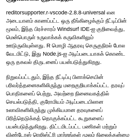
reditorsupporter.r-vscode-2.8.8-universal என
அடையாளம் காணப்பட்ட ஒரு தீங்கிழைக்கும் நீட்டிப்பின்
மூலம், இந்த பிரச்சாரம் Windsurf IDE-ஐ குறிவைத்து,
மென்பொருள் உருவாக்கக் கருவிகளிலும்
ஊடுருவியுள்ளது. R மொழி ஆதரவு செருகுநிரல் போல
வேடமிட்டு, இது Node.js-ஐ அடிப்படையாகக் கொண்ட
ஒரு தகவல் திருடனைப் பயன்படுத்துகிறது.
நிறுவப்பட்டதும், இந்த நீட்டிப்பு பிளாக்செயின்
பரிவர்த்தனைகளிலிருந்து மறைகுறியாக்கப்பட்ட தரவுப்
பொதிகளைப் பெற்று, அவற்றை நினைவகத்தில்
செயல்படுத்தி, குரோமியம் அடிப்படையிலான
உலாவிகளிலிருந்து முக்கியமான தரவுகளைப்
பிரித்தெடுக்கத் தொகுக்கப்பட்ட கூறுகளைப்
பயன்படுத்துகிறது. திட்டமிடப்பட்ட பணிகள் மற்றும்
விண்டோஸ் ரெஜிஸ்ட்ரி மாற்றங்கள் மூலம் நிலைத்தன்மை