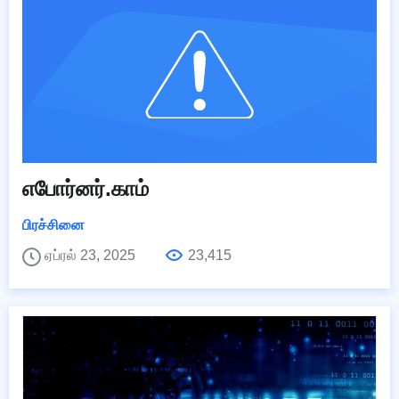
எபோர்னர்.காம்
பிரச்சினை
ஏப்ரல் 23, 2025
23,415