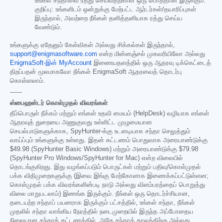
உங்கள் சந்தாவை ரத்து செய்வதற்கான ஒரு பொத்தான் இருக்கும்.
குறிப்பு: உங்களிடம் ஒன்றுக்கு மேற்பட்ட ஆர்டர்கள்/தயாரிப்புகள்
இருந்தால், அவற்றை நீங்கள் தனித்தனியாக ரத்து செய்ய
வேண்டும்.
உங்களுக்கு ஏதேனும் கேள்விகள் அல்லது சிக்கல்கள் இருந்தால்,
support@enigmasoftware.com
என்ற மின்னஞ்சல் முகவரியிலோ அல்லது
EnigmaSoft-இன் MyAccount
இணையதளத்தில் ஒரு ஆதரவு டிக்கெட்டைத்
திறப்பதன் மூலமாகவோ நீங்கள் EnigmaSoft ஆதரவைத் தொடர்பு
கொள்ளலாம்.
------
ஸ்பைஹன்டர் கொள்முதல் விவரங்கள்
தீம்பொருள் நீக்கம் மற்றும் எங்கள் உதவி மையம் (HelpDesk) வழியாக எங்கள்
ஆதரவுத் துறையை அணுகுவது உள்ளிட்ட முழுமையான
செயல்பாடுகளுக்காக, SpyHunter-க்கு உடனடியாக சந்தா செலுத்தும்
வாய்ப்பும் உங்களுக்கு உள்ளது. இதன் கட்டணம் பொதுவாக அரையாண்டுக்கு
$49.98
(SpyHunter Basic Windows) மற்றும் அரையாண்டுக்கு
$79.98
(SpyHunter Pro Windows/SpyHunter for Mac) என்ற விலையில்
தொடங்குகிறது. இது வழங்கப்படும் பொருட்கள் மற்றும் பதிவு/கொள்முதல்
பக்க விதிமுறைகளுக்கு (இவை இங்கு மேற்கோளாக இணைக்கப்பட்டுள்ளன;
கொள்முதல் பக்க விவரங்களின்படி நாடு அல்லது விளம்பரத்தைப் பொறுத்து
விலை மாறுபடலாம்) இணங்க இருக்கும். நீங்கள் ஒரு தொடர்ச்சியான,
தடையற்ற சந்தாப் பயனராக இருக்கும் பட்சத்தில், உங்கள் சந்தா, நீங்கள்
முதலில் சந்தா வாங்கிய நேரத்தில் நடைமுறையில் இருந்த அப்போதைய
நிலையான சந்தாக் கட்டணத்தில், அதே சந்தாக் காலத்திற்கு அல்லது