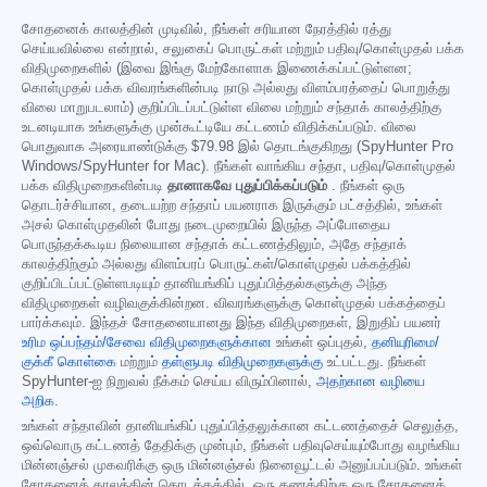
சோதனைக் காலத்தின் முடிவில், நீங்கள் சரியான நேரத்தில் ரத்து
செய்யவில்லை என்றால், சலுகைப் பொருட்கள் மற்றும் பதிவு/கொள்முதல் பக்க
விதிமுறைகளில் (இவை இங்கு மேற்கோளாக இணைக்கப்பட்டுள்ளன;
கொள்முதல் பக்க விவரங்களின்படி நாடு அல்லது விளம்பரத்தைப் பொறுத்து
விலை மாறுபடலாம்) குறிப்பிடப்பட்டுள்ள விலை மற்றும் சந்தாக் காலத்திற்கு
உடனடியாக உங்களுக்கு முன்கூட்டியே கட்டணம் விதிக்கப்படும். விலை
பொதுவாக அரையாண்டுக்கு
$79.98
இல் தொடங்குகிறது (SpyHunter Pro
Windows/SpyHunter for Mac). நீங்கள் வாங்கிய சந்தா, பதிவு/கொள்முதல்
பக்க விதிமுறைகளின்படி
தானாகவே புதுப்பிக்கப்படும்
. நீங்கள் ஒரு
தொடர்ச்சியான, தடையற்ற சந்தாப் பயனராக இருக்கும் பட்சத்தில், உங்கள்
அசல் கொள்முதலின் போது நடைமுறையில் இருந்த அப்போதைய
பொருந்தக்கூடிய நிலையான சந்தாக் கட்டணத்திலும், அதே சந்தாக்
காலத்திற்கும் அல்லது விளம்பரப் பொருட்கள்/கொள்முதல் பக்கத்தில்
குறிப்பிடப்பட்டுள்ளபடியும் தானியங்கிப் புதுப்பித்தல்களுக்கு அந்த
விதிமுறைகள் வழிவகுக்கின்றன. விவரங்களுக்கு கொள்முதல் பக்கத்தைப்
பார்க்கவும். இந்தச் சோதனையானது இந்த விதிமுறைகள், இறுதிப் பயனர்
உரிம ஒப்பந்தம்/சேவை விதிமுறைகளுக்கான
உங்கள் ஒப்புதல்,
தனியுரிமை/
குக்கீ கொள்கை
மற்றும்
தள்ளுபடி விதிமுறைகளுக்கு
உட்பட்டது. நீங்கள்
SpyHunter-ஐ நிறுவல் நீக்கம் செய்ய விரும்பினால்,
அதற்கான வழியை
அறிக
.
உங்கள் சந்தாவின் தானியங்கிப் புதுப்பித்தலுக்கான கட்டணத்தைச் செலுத்த,
ஒவ்வொரு கட்டணத் தேதிக்கு முன்பும், நீங்கள் பதிவுசெய்யும்போது வழங்கிய
மின்னஞ்சல் முகவரிக்கு ஒரு மின்னஞ்சல் நினைவூட்டல் அனுப்பப்படும். உங்கள்
சோதனைக் காலத்தின் தொடக்கத்தில், ஒரு கணக்கிற்கு ஒரு சோதனைக்