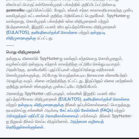
விளம்பரப் பொருட்கள்/கொள்முதல் பக்கத்தில் குறிப்பிடப்பட்டுள்ளபடி
தானாகவே
புதுப்பிக்கப்படும். மேலும், உங்கள் சந்தா காலாவதியாவதற்கு முன்பு
வரவிருக்கும் கட்டணங்கள் குறித்த அறிவிப்பைப் பெறுவீர்கள். SpyHunter-ஐ
வாங்குவது, கொள்முதல் பக்கத்தில் உள்ள விதிமுறைகள் மற்றும்
நிபந்தனைகள், இறுதிப் பயனர் உரிம ஒப்பந்தம்/சேவை விதிமுறைகள்
(EULA/TOS)
,
தனியுரிமை/குக்கீ கொள்கை
மற்றும்
தள்ளுபடி
விதிமுறைகளுக்கு
உட்பட்டது.
------
பொது விதிமுறைகள்
தள்ளுபடி விலையில் SpyHunter-ஐ வாங்கும் எந்தவொரு கொள்முதலும்,
வழங்கப்படும் தள்ளுபடி சந்தாக் காலத்திற்கு மட்டுமே செல்லுபடியாகும்.
அதன்பிறகு, தானியங்கிப் புதுப்பிப்புகள் மற்றும்/அல்லது எதிர்காலக்
கொள்முதல்களுக்கு, அப்போது பொருந்தக்கூடிய நிலையான விலையேற்றம்
அமலுக்கு வரும். விலை மாற்றத்திற்கு உட்பட்டது, இருப்பினும் விலை மாற்றங்கள்
குறித்து நாங்கள் உங்களுக்கு முன்கூட்டியே அறிவிப்போம்.
அனைத்து SpyHunter பதிப்புகளும், எங்களின் இறுதிப் பயனர் உரிம
ஒப்பந்தம்/சேவை விதிமுறைகள்
(EULA/TOS)
,
தனியுரிமை/குக்கீ கொள்கை
மற்றும்
தள்ளுபடி விதிமுறைகளுக்கு
நீங்கள் ஒப்புக்கொள்வதைப் பொறுத்தது.
தயவுசெய்து எங்களின் அடிக்கடி
கேட்கப்படும் கேள்விகள் (FAQs)
மற்றும்
அச்சுறுத்தல் மதிப்பீட்டு அளவுகோல்களையும்
பார்க்கவும். நீங்கள் SpyHunter-
ஐ நிறுவல் நீக்கம் செய்ய விரும்பினால்,
அதற்கான வழியைத்
தெரிந்துகொள்ளுங்கள்
.