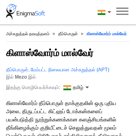
Skip
to
தமிழ்
content
அச்சுறுத்தல் தரவுத்தளம்
தீம்பொருள்
கிளாஸ்வோர்ம் மால்வேர்
கிளாஸ்வோர்ம் மால்வேர்
தீம்பொருள்
,
மேம்பட்ட நிலையான அச்சுறுத்தல் (APT)
இல்
Mezo
இல்
இதற்கு மொழிபெயர்க்கவும்:
தமிழ்
கிளாஸ்வோர்ம் தீம்பொருள் தாக்குதலின் ஒரு புதிய
அலை, திருடப்பட்ட கிட்ஹப் டோக்கன்களைப்
பயன்படுத்தி நூற்றுக்கணக்கான களஞ்சியங்களில்
தீங்கிழைக்கும் குறியீட்டைச் செலுத்துவதன் மூலம்
மென்பொருள் விநியோகச் சங்கிலிகளைத் தீவிரமாகக்