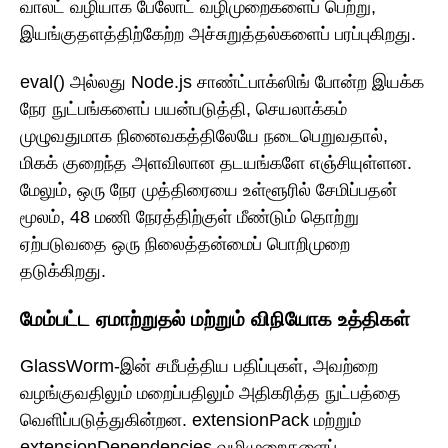
வாலட் வழியாக பேலோட் வழிமுறைகளைப் பெற்று,
இயங்குதளத்திற்கேற்ற அச்சுறுத்தல்களைப் பரப்புகிறது.
eval() அல்லது Node.js சாண்ட்பாக்ஸிங் போன்ற இயக்க
நேர நுட்பங்களைப் பயன்படுத்தி, செயலாக்கம்
முழுவதுமாக நினைவகத்திலேயே நடைபெறுவதால்,
மிகக் குறைந்த அளவிலான தடயங்களே எஞ்சியுள்ளன.
மேலும், ஒரு நேர முத்திரையை உள்ளூரில் சேமிப்பதன்
மூலம், 48 மணி நேரத்திற்குள் மீண்டும் தொற்று
ஏற்படுவதை ஒரு நிலைத்தன்மைப் பொறிமுறை
தடுக்கிறது.
மேம்பட்ட ஏமாற்றுதல் மற்றும் விநியோக உத்திகள்
GlassWorm-இன் சமீபத்திய பதிப்புகள், அவற்றை
வழங்குவதிலும் மறைப்பதிலும் அதிகரித்த நுட்பத்தை
வெளிப்படுத்துகின்றன. extensionPack மற்றும்
extensionDependencies வழிமுறைகளைப்