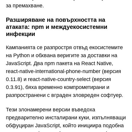
за премахване.
Разширяване на повърхността на
атаката: npm и междуекосистемни
инфекции
Кампанията се разпростря отвъд екосистемите
на Python и обхвана веригите за доставки на
JavaScript. Два npm пакета на React Native,
react-native-international-phone-number (версия
0.11.8) и react-native-country-select (версия
0.3.91), бяха временно компрометирани и
разпространени с вграден зловреден софтуер.
Тези злонамерени версии въведоха
предварително инсталирани куки, изпълняващи
обфуциран JavaScript, който инициира подобна