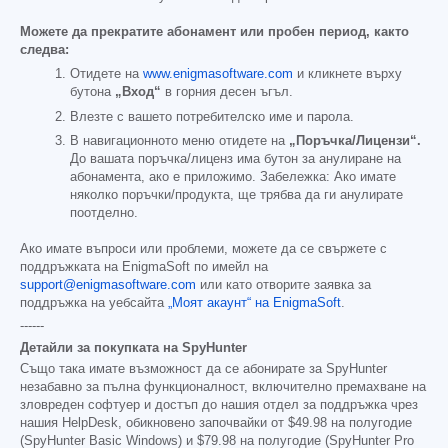
Можете да прекратите абонамент или пробен период, както
следва:
Отидете на
www.enigmasoftware.com
и кликнете върху
бутона
„Вход“
в горния десен ъгъл.
Влезте с вашето потребителско име и парола.
В навигационното меню отидете на
„Поръчка/Лицензи“.
До вашата поръчка/лиценз има бутон за анулиране на
абонамента, ако е приложимо. Забележка: Ако имате
няколко поръчки/продукта, ще трябва да ги анулирате
поотделно.
Ако имате въпроси или проблеми, можете да се свържете с
поддръжката на EnigmaSoft по имейл на
support@enigmasoftware.com
или като отворите заявка за
поддръжка на уебсайта
„Моят акаунт“ на EnigmaSoft
.
------
Детайли за покупката на SpyHunter
Също така имате възможност да се абонирате за SpyHunter
незабавно за пълна функционалност, включително премахване на
зловреден софтуер и достъп до нашия отдел за поддръжка чрез
нашия HelpDesk, обикновено започвайки от
$49.98
на полугодие
(SpyHunter Basic Windows) и
$79.98
на полугодие (SpyHunter Pro