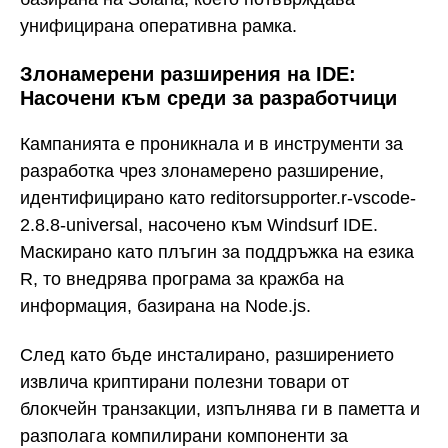
унифицирана оперативна рамка.
Злонамерени разширения на IDE:
Насочени към среди за разработчици
Кампанията е проникнала и в инструменти за
разработка чрез злонамерено разширение,
идентифицирано като reditorsupporter.r-vscode-
2.8.8-universal, насочено към Windsurf IDE.
Маскирано като плъгин за поддръжка на езика
R, то внедрява програма за кражба на
информация, базирана на Node.js.
След като бъде инсталирано, разширението
извлича криптирани полезни товари от
блокчейн транзакции, изпълнява ги в паметта и
разполага компилирани компоненти за