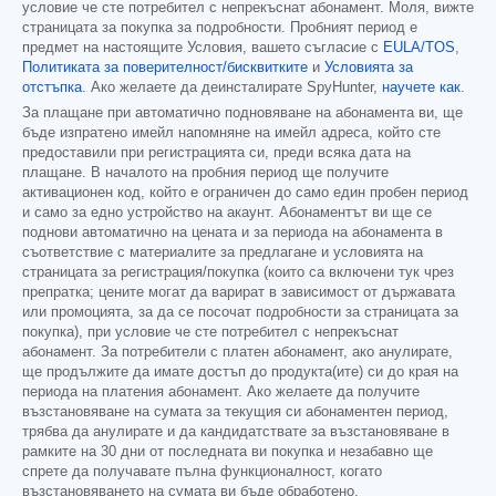
условие че сте потребител с непрекъснат абонамент. Моля, вижте
страницата за покупка за подробности. Пробният период е
предмет на настоящите Условия, вашето съгласие с
EULA/TOS
,
Политиката за поверителност/бисквитките
и
Условията за
отстъпка
. Ако желаете да деинсталирате SpyHunter,
научете как
.
За плащане при автоматично подновяване на абонамента ви, ще
бъде изпратено имейл напомняне на имейл адреса, който сте
предоставили при регистрацията си, преди всяка дата на
плащане. В началото на пробния период ще получите
активационен код, който е ограничен до само един пробен период
и само за едно устройство на акаунт. Абонаментът ви ще се
поднови автоматично на цената и за периода на абонамента в
съответствие с материалите за предлагане и условията на
страницата за регистрация/покупка (които са включени тук чрез
препратка; цените могат да варират в зависимост от държавата
или промоцията, за да се посочат подробности за страницата за
покупка), при условие че сте потребител с непрекъснат
абонамент. За потребители с платен абонамент, ако анулирате,
ще продължите да имате достъп до продукта(ите) си до края на
периода на платения абонамент. Ако желаете да получите
възстановяване на сумата за текущия си абонаментен период,
трябва да анулирате и да кандидатствате за възстановяване в
рамките на 30 дни от последната ви покупка и незабавно ще
спрете да получавате пълна функционалност, когато
възстановяването на сумата ви бъде обработено.