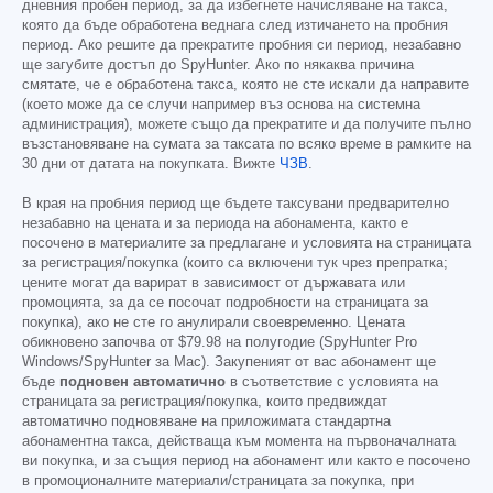
дневния пробен период, за да избегнете начисляване на такса,
която да бъде обработена веднага след изтичането на пробния
период. Ако решите да прекратите пробния си период, незабавно
ще загубите достъп до SpyHunter. Ако по някаква причина
смятате, че е обработена такса, която не сте искали да направите
(което може да се случи например въз основа на системна
администрация), можете също да прекратите и да получите пълно
възстановяване на сумата за таксата по всяко време в рамките на
30 дни от датата на покупката. Вижте
ЧЗВ
.
В края на пробния период ще бъдете таксувани предварително
незабавно на цената и за периода на абонамента, както е
посочено в материалите за предлагане и условията на страницата
за регистрация/покупка (които са включени тук чрез препратка;
цените могат да варират в зависимост от държавата или
промоцията, за да се посочат подробности на страницата за
покупка), ако не сте го анулирали своевременно. Цената
обикновено започва от
$79.98
на полугодие (SpyHunter Pro
Windows/SpyHunter за Mac). Закупеният от вас абонамент ще
бъде
подновен автоматично
в съответствие с условията на
страницата за регистрация/покупка, които предвиждат
автоматично подновяване на приложимата стандартна
абонаментна такса, действаща към момента на първоначалната
ви покупка, и за същия период на абонамент или както е посочено
в промоционалните материали/страницата за покупка, при