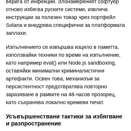
верига от инфекции. Злонамереният софтуер
отново избягва руските системи, извлича
инструкции за полезен товар чрез портфейл
Solana и внедрява специфични за платформата
заплахи.
Изпълнението се извършва изцяло в паметта,
използвайки техники по време на изпълнение,
като например eval() или Node.js sandboxing,
оставяйки минимални криминалистични
артефакти. Освен това, механизъм за
персистентност предотвратява повторно
заразяване в рамките на 48-часов прозорец,
като съхранява локално времеви печат.
Усъвършенствани тактики за избягване
и разпространение