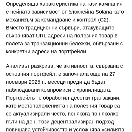
Определяща характеристика на тази кампания
е нейната зависимост от блокчейна Solana като
механизъм за командване и контрол (C2).
Вместо традиционни сървъри, атакуващите
съхраняват URL адреси на полезния товар в
полета за транзакционни бележки, обвързани с
конкретни адреси на портфейли.
Анализът разкрива, че активността, свързана с
основния портфейл, е започнала още на 27
ноември 2025 г., месеци преди да бъдат
наблюдавани компромиси с хранилищата.
Портфейлът е обработил десетки транзакции,
като местоположенията на полезния товар са
се актуализирали често, понякога по няколко
пъти на ден. Този децентрализиран подход
повишава устойчивостта и усложнява усилията