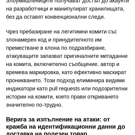
Злоумишлениците получават достъп до акаунти
на разработчици и манипулират хранилищата,
без да оставят конвенционални следи.
Чрез пребазиране на легитимни комити със
злонамерен код и принудителното им
преместване в клона по подразбиране,
атакуващите запазват оригиналните метаданни
на комита, включително съобщение, автор и
времева маркировка, като ефективно маскират
проникването. Този подход елиминира видими
индикатори като pull requests или подозрителни
истории на комити, което прави откриването
значително по-трудно.
Верига за изпълнение на атаки: от
кражба на идентификационни данни до
доставка на полезен товар