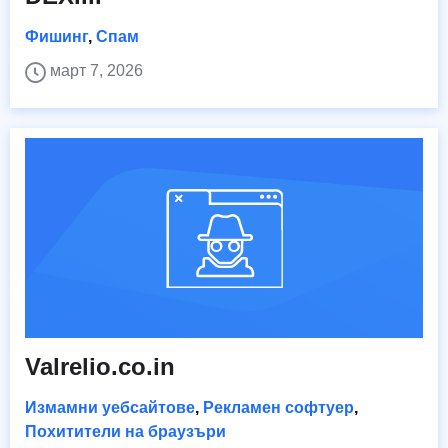
Фишинг
,
Спам
март 7, 2026
Valrelio.co.in
Измамни уебсайтове
,
Рекламен софтуер
,
Похитители на браузъри