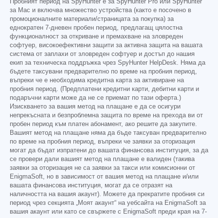
Пробният период на SpyHunter е за SpyHunter Pro или SpyHunter
за Mac и включва множество устройства (както е посочено в
промоционалните материали/страницата за покупка) за
еднократен 7-дневен пробен период, предлагащ цялостна
функционалност за откриване и премахване на зловреден
софтуер, високоефективни защити за активна защита на вашата
система от заплахи от зловреден софтуер и достъп до нашия
екип за техническа поддръжка чрез SpyHunter HelpDesk. Няма да
бъдете таксувани предварително по време на пробния период,
въпреки че е необходима кредитна карта за активиране на
пробния период. (Предплатени кредитни карти, дебитни карти и
подаръчни карти може да не се приемат по тази оферта.)
Изискването за вашия метод на плащане е да се осигури
непрекъсната и безпроблемна защита по време на прехода ви от
пробен период към платен абонамент, ако решите да закупите.
Вашият метод на плащане няма да бъде таксуван предварително
по време на пробния период, въпреки че заявки за оторизация
могат да бъдат изпратени до вашата финансова институция, за да
се провери дали вашият метод на плащане е валиден (такива
заявки за оторизация не са заявки за такси или комисионни от
EnigmaSoft, но в зависимост от вашия метод на плащане и/или
вашата финансова институция, могат да се отразят на
наличността на вашия акаунт). Можете да прекратите пробния си
период чрез секцията „Моят акаунт“ на уебсайта на EnigmaSoft за
вашия акаунт или като се свържете с EnigmaSoft преди края на 7-