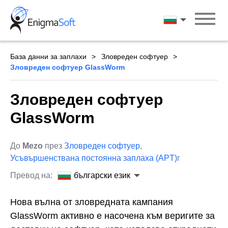
Skip
to
български ези
content
База данни за заплахи
Зловреден софтуер
Зловреден софтуер GlassWorm
Зловреден софтуер
GlassWorm
До
Mezo
през
Зловреден софтуер
,
Усъвършенствана постоянна заплаха (APT)
г
Превод на:
български език
Нова вълна от зловредната кампания
GlassWorm активно е насочена към веригите за