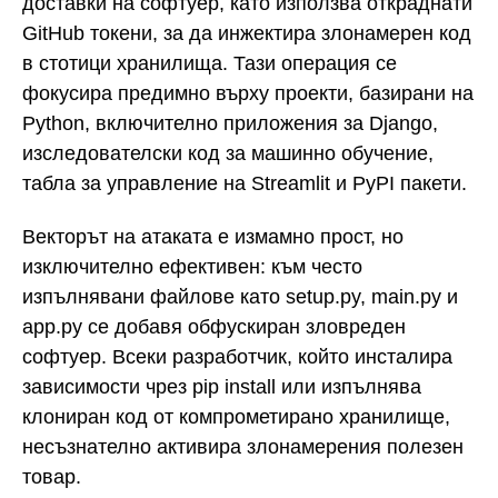
доставки на софтуер, като използва откраднати
GitHub токени, за да инжектира злонамерен код
в стотици хранилища. Тази операция се
фокусира предимно върху проекти, базирани на
Python, включително приложения за Django,
изследователски код за машинно обучение,
табла за управление на Streamlit и PyPI пакети.
Векторът на атаката е измамно прост, но
изключително ефективен: към често
изпълнявани файлове като setup.py, main.py и
app.py се добавя обфускиран зловреден
софтуер. Всеки разработчик, който инсталира
зависимости чрез pip install или изпълнява
клониран код от компрометирано хранилище,
несъзнателно активира злонамерения полезен
товар.