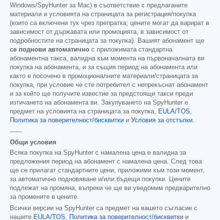
Windows/SpyHunter за Mac) в съответствие с предлаганите
материали и условията на страницата за регистрация/покупка
(които са включени тук чрез препратка; цените могат да варират в
зависимост от държавата или промоцията, в зависимост от
подробностите на страницата за покупка). Вашият абонамент ще
се поднови автоматично
с приложимата стандартна
абонаментна такса, валидна към момента на първоначалната ви
покупка на абонамента, и за същия период на абонамента или
както е посочено в промоционалните материали/страницата за
покупка, при условие че сте потребител с непрекъснат абонамент
и за който ще получите известие за предстоящи такси преди
изтичането на абонамента ви. Закупуването на SpyHunter е
предмет на условията на страницата за покупка,
EULA/TOS
,
Политика за поверителност/бисквитки
и
Условия за отстъпки
.
------
Общи условия
Всяка покупка на SpyHunter с намалена цена е валидна за
предложения период на абонамент с намалена цена. След това
ще се прилагат стандартните цени, приложими към този момент,
за автоматично подновяване и/или бъдещи покупки. Цените
подлежат на промяна, въпреки че ще ви уведомим предварително
за промените в цените.
Всички версии на SpyHunter са предмет на вашето съгласие с
нашите
EULA/TOS
,
Политика за поверителност/бисквитки
и