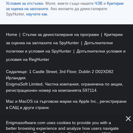
Условия за отстъпки
. Моля, вижте също нашите
ЧЗВ
и
Критерии
за оценка на заплахите
. Ако желаете да деинсталирате
SpyHunter,
научете как
.
Home
Стъпки за деинсталиране на програми
Критерии
за оценка на заплахите на SpyHunter
Допълнителни
политики и условия на SpyHunter
Допълнителни условия и
условия на RegHunter
Седалище: 1 Castle Street, 3rd Floor, Dublin 2 D02XD82
Ирландия.
EnigmaSoft Limited, Частна компания, ограничена по акции,
регистрационен номер на компанията 597114.
Mac и MacOS са търговски марки на Apple Inc., регистрирани
в САЩ и други страни.
Авторско право 2016-
2026
. EnigmaSoft Ltd. Всички права
Enigmasoftware.com uses cookies to provide you with a
запазени.
better browsing experience and analyze how users navigate