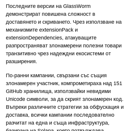
Последните версии на GlassWorm
демонстрират повишена сложност в
доставянето и скриването. Чрез използване на
механизмите extensionPack и
extensionDependencies, атакуващите
разпространяват злонамерени полезни товари
транзитивно чрез надеждни екосистеми от
разширения.
По-ранни кампании, свързани със същия
злонамерен участник, компрометираха над 151
GitHub хранилища, използвайки невидими
Unicode символи, за да скрият злонамерен код.
Въпреки различните стратегии за обфускация и
доставка, всички кампании последователно
разчитат на една и съща инфраструктура,
базирана на Solana, което потвърждава