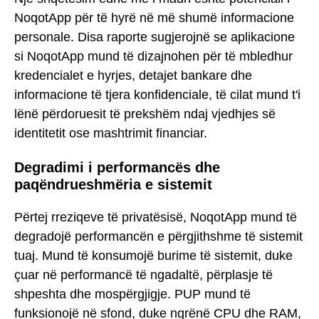
NoqotApp për të hyrë në më shumë informacione
personale. Disa raporte sugjerojnë se aplikacione
si NoqotApp mund të dizajnohen për të mbledhur
kredencialet e hyrjes, detajet bankare dhe
informacione të tjera konfidenciale, të cilat mund t'i
lënë përdoruesit të prekshëm ndaj vjedhjes së
identitetit ose mashtrimit financiar.
Degradimi i performancës dhe
paqëndrueshmëria e sistemit
Përtej rreziqeve të privatësisë, NoqotApp mund të
degradojë performancën e përgjithshme të sistemit
tuaj. Mund të konsumojë burime të sistemit, duke
çuar në performancë të ngadaltë, përplasje të
shpeshta dhe mospërgjigje. PUP mund të
funksionojë në sfond, duke ngrënë CPU dhe RAM,