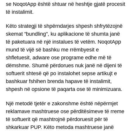
se NoqotApp është shtuar në heshtje gjatë procesit
të instalimit.
Këto strategji të shpërndarjes shpesh shfrytëzojnë
skemat "bundling", ku aplikacione të shumta janë
të paketuara në një instalues të vetëm. NoqotApp
mund të vijë së bashku me rrëmbyesit e
shfletuesit, adware ose programe edhe më të
dëmshme. Shumë përdorues nuk janë në dijeni të
softuerit shtesë që po instalohet sepse artikujt e
bashkuar fshihen brenda hapave të instalimit,
shpesh në opsione të paqarta ose të minimizuara.
Një metodë tjetër e zakonshme është nëpërmjet
reklamave mashtruese ose përditësimeve të rreme
të softuerit që mashtrojnë përdoruesit për të
shkarkuar PUP. Këto metoda mashtruese janë