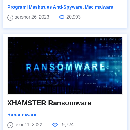
Programi Mashtrues Anti-Spyware
,
Mac malware
qershor 26, 2023
20,993
XHAMSTER Ransomware
Ransomware
tetor 11, 2022
19,724