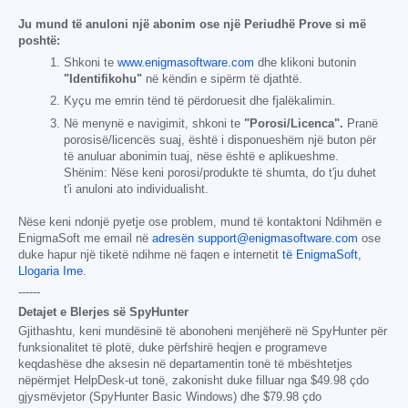
Ju mund të anuloni një abonim ose një Periudhë Prove si më
poshtë:
Shkoni te
www.enigmasoftware.com
dhe klikoni butonin
"Identifikohu"
në këndin e sipërm të djathtë.
Kyçu me emrin tënd të përdoruesit dhe fjalëkalimin.
Në menynë e navigimit, shkoni te
"Porosi/Licenca".
Pranë
porosisë/licencës suaj, është i disponueshëm një buton për
të anuluar abonimin tuaj, nëse është e aplikueshme.
Shënim: Nëse keni porosi/produkte të shumta, do t'ju duhet
t'i anuloni ato individualisht.
Nëse keni ndonjë pyetje ose problem, mund të kontaktoni Ndihmën e
EnigmaSoft me email në
adresën support@enigmasoftware.com
ose
duke hapur një tiketë ndihme në faqen e internetit
të EnigmaSoft,
Llogaria Ime
.
------
Detajet e Blerjes së SpyHunter
Gjithashtu, keni mundësinë të abonoheni menjëherë në SpyHunter për
funksionalitet të plotë, duke përfshirë heqjen e programeve
keqdashëse dhe aksesin në departamentin tonë të mbështetjes
nëpërmjet HelpDesk-ut tonë, zakonisht duke filluar nga
$49.98
çdo
gjysmëvjetor (SpyHunter Basic Windows) dhe
$79.98
çdo