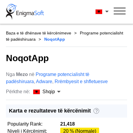
Skip
to
Shqip
content
Baza e të dhënave të kërcënimeve
Programe potencialisht
të padëshiruara
NoqotApp
NoqotApp
Nga
Mezo
në
Programe potencialisht të
padëshiruara
,
Adware
,
Rrëmbyesit e shfletuesve
Përkthe në:
Shqip
Karta e rezultateve të kërcënimit
?
Popularity Rank:
21,418
Niveli i Kërcënimit:
20 % (Normale)