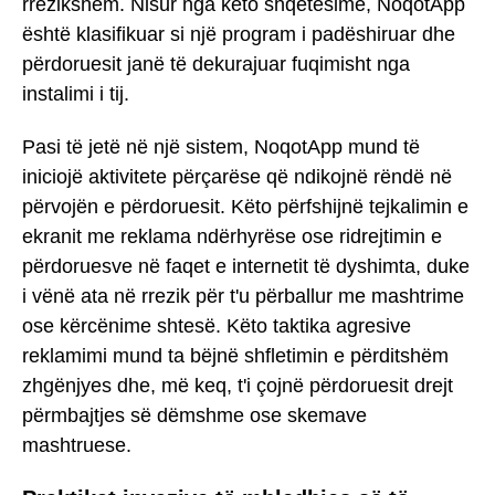
rrezikshëm. Nisur nga këto shqetësime, NoqotApp
është klasifikuar si një program i padëshiruar dhe
përdoruesit janë të dekurajuar fuqimisht nga
instalimi i tij.
Pasi të jetë në një sistem, NoqotApp mund të
iniciojë aktivitete përçarëse që ndikojnë rëndë në
përvojën e përdoruesit. Këto përfshijnë tejkalimin e
ekranit me reklama ndërhyrëse ose ridrejtimin e
përdoruesve në faqet e internetit të dyshimta, duke
i vënë ata në rrezik për t'u përballur me mashtrime
ose kërcënime shtesë. Këto taktika agresive
reklamimi mund ta bëjnë shfletimin e përditshëm
zhgënjyes dhe, më keq, t'i çojnë përdoruesit drejt
përmbajtjes së dëmshme ose skemave
mashtruese.