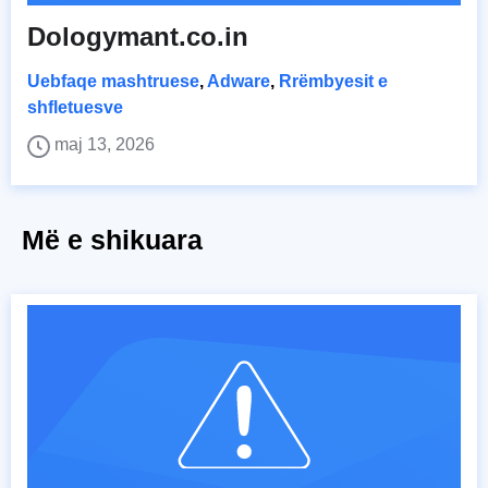
Dologymant.co.in
Uebfaqe mashtruese
,
Adware
,
Rrëmbyesit e
shfletuesve
maj 13, 2026
Më e shikuara