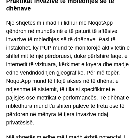
Praktikat invazive të mbledhjes së të
dhënave
Një shqetësim i madh i lidhur me NoqotApp
qëndron në mundësinë e të paturit të aftësive
invazive të mbledhjes së të dhënave. Pasi të
instalohet, ky PUP mund të monitorojë aktivitetin e
shfletimit të një përdoruesi, duke përfshirë faqet e
internetit të vizituara, kërkimet e kryera dhe madje
edhe vendndodhjen gjeografike. Për më tepër,
NoqotApp mund të fitojë akses në të dhënat e
ndjeshme të sistemit, të tilla si specifikimet e
pajisjes ose metrikat e performancës. Të dhënat e
mbledhura mund t'u shiten palëve të treta ose të
përdoren në mënyra të tjera invazive ndaj
privatësisë.
Një shqetësim edhe më i madh është potenciali i