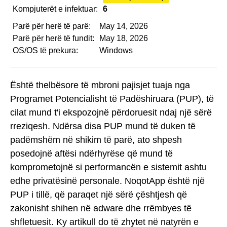
Kompjuterët e infektuar:
6
Parë për herë të parë:
May 14, 2026
Parë për herë të fundit:
May 18, 2026
OS/OS të prekura:
Windows
Është thelbësore të mbroni pajisjet tuaja nga
Programet Potencialisht të Padëshiruara (PUP), të
cilat mund t'i ekspozojnë përdoruesit ndaj një sërë
rreziqesh. Ndërsa disa PUP mund të duken të
padëmshëm në shikim të parë, ato shpesh
posedojnë aftësi ndërhyrëse që mund të
komprometojnë si performancën e sistemit ashtu
edhe privatësinë personale. NoqotApp është një
PUP i tillë, që paraqet një sërë çështjesh që
zakonisht shihen në adware dhe rrëmbyes të
shfletuesit. Ky artikull do të zhytet në natyrën e