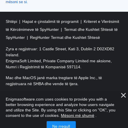
mësoni se si
.
Shtëpi
Hapat e çinstalimit të programit
Kriteret e Vlerësimit
të Kërcënimeve të SpyHunter
Termat dhe Kushtet Shtesë të
SpyHunter
RegHunter Termat dhe Kushtet Shtesë
Zyra e regjistruar: 1 Castle Street, Kati 3, Dublin 2 D02XD82
Ireland.
EnigmaSoft Limited, Private Company Limited me aksione,
Numri i Regjistrimit të Kompanisë 597114.
Mac dhe MacOS janë marka tregtare të Apple Inc., të
regjistruara në SHBA dhe vende të tjera.
E drejta e autorit 2016-
2026
. EnigmaSoft Ltd. Të gjitha të drejtat
Enigmasoftware.com uses cookies to provide you with a
e rezervuara.
better browsing experience and analyze how users navigate
and utilize the Site. By using this Site or clicking on "OK", you
consent to the use of cookies.
Mësoni më shumë
.