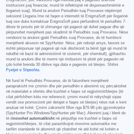
institucioni juaj financiar, mund të reflektojnë në disponueshmërinë e
llogarisë suaj). Mund ta anuloni Periudhën tuaj Provuese nëpërmjet
seksionit Llogaria Ime në faqen e internetit të EnigmaSoft për llogarinë
tuaj ose duke kontaktuar EnigmaSoft para përfundimit të periudhës 7-
ditore të provës për të shmangur një pagesë që duhet paguar dhe që
përpunohet menjëherë pas skadimit të Periudhës suaj Provuese. Nëse
vendosni ta anuloni gjatë Periudhës suaj Provuese, do të humbisni
menjëherë aksesin në SpyHunter. Nëse, për ndonjë arsye, besoni se
është përpunuar një pagesë që nuk dëshironit ta bënit (gjë që mund të
ndodhë në bazë të administrimit të sistemit, për shembull), gjithashtu
mund ta anuloni dhe të merrni një rimbursim të plotë për pagesën në
çdo kohë brenda 30 ditëve nga data e pagesës së blerjes. Shihni
Pyetjet e Shpeshta
.
Në fund të Periudhës Provuese, do të faturoheni menjëherë
paraprakisht me çmimin dhe për periudhën e abonimit siç përcaktohet
në materialet e ofertës dhe kushtet e faqes së regjistrimit/blerjes (të
cilat përfshihen këtu me referencë; çmimi mund të ndryshojë sipas
vendit ose promocionit për detajet e faqes së blerjes) nëse nuk e keni
anuluar në kohë. Çmimi zakonisht fillon nga
$79.98
çdo gjysmëvjetor
(SpyHunter Pro Windows/SpyHunter për Mac). Abonimi juaj i blerë do
të
rinovohet automatikisht
në përputhje me kushtet e faqes së
regjistrimit/blerjes, të cilat parashikojnë rinovime automatike me
tarifën standarde të abonimit që zbatohet në atë kohë në kohën e