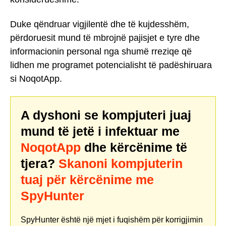
Duke qëndruar vigjilentë dhe të kujdesshëm,
përdoruesit mund të mbrojnë pajisjet e tyre dhe
informacionin personal nga shumë rreziqe që
lidhen me programet potencialisht të padëshiruara
si NoqotApp.
A dyshoni se kompjuteri juaj
mund të jetë i infektuar me
NoqotApp
dhe kërcënime të
tjera?
Skanoni kompjuterin
tuaj për kërcënime me
SpyHunter
SpyHunter është një mjet i fuqishëm për korrigjimin