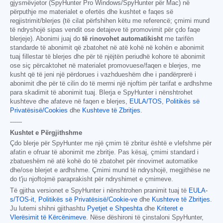
gjysmëvjetor (SpyHunter Pro Windows/SpyHunter për Mac) në
përputhje me materialet e ofertës dhe kushtet e faqes së
regjistrimit/blerjes (të cilat përfshihen këtu me referencë; çmimi mund
të ndryshojë sipas vendit ose detajeve të promovimit për çdo faqe
blerjeje). Abonimi juaj do
të rinovohet automatikisht
me tarifën
standarde të abonimit që zbatohet në atë kohë në kohën e abonimit
tuaj fillestar të blerjes dhe për të njëjtën periudhë kohore të abonimit
ose siç përcaktohet në materialet promovuese/faqen e blerjes, me
kusht që të jeni një përdorues i vazhdueshëm dhe i pandërprerë i
abonimit dhe për të cilin do të merrni një njoftim për tarifat e ardhshme
para skadimit të abonimit tuaj. Blerja e SpyHunter i nënshtrohet
kushteve dhe afateve në faqen e blerjes,
EULA/TOS
,
Politikës së
Privatësisë/Cookies
dhe
Kushteve të Zbritjes
.
------
Kushtet e Përgjithshme
Çdo blerje për SpyHunter me një çmim të zbritur është e vlefshme për
afatin e ofruar të abonimit me zbritje. Pas kësaj, çmimi standard i
zbatueshëm në atë kohë do të zbatohet për rinovimet automatike
dhe/ose blerjet e ardhshme. Çmimi mund të ndryshojë, megjithëse ne
do t'ju njoftojmë paraprakisht për ndryshimet e çmimeve.
Të gjitha versionet e SpyHunter i nënshtrohen pranimit tuaj të
EULA-
s/TOS-it
,
Politikës së Privatësisë/Cookie-ve
dhe
Kushteve të Zbritjes
.
Ju lutemi shihni gjithashtu
Pyetjet e Shpeshta
dhe
Kriteret e
Vlerësimit të Kërcënimeve
. Nëse dëshironi të çinstaloni SpyHunter,