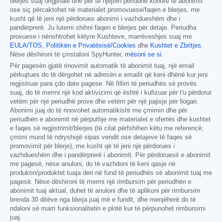
blerjes suaj origjinale dhe për të njëjtën periudhë kohore të abonimit
ose siç përcaktohet në materialet promovuese/faqen e blerjes, me
kusht që të jeni një përdorues abonimi i vazhdueshëm dhe i
pandërprerë. Ju lutemi shihni faqen e blerjes për detaje. Periudha
provuese i nënshtrohet këtyre Kushteve, marrëveshjes suaj me
EULA/TOS
,
Politikën e Privatësisë/Cookies
dhe
Kushtet e Zbritjes
.
Nëse dëshironi të çinstaloni SpyHunter,
mësoni se si
.
Për pagesën gjatë rinovimit automatik të abonimit tuaj, një email
përkujtues do të dërgohet në adresën e emailit që keni dhënë kur jeni
regjistruar para çdo date pagese. Në fillim të periudhës së provës
suaj, do të merrni një kod aktivizimi që është i kufizuar për t'u përdorur
vetëm për një periudhë prove dhe vetëm për një pajisje për llogari.
Abonimi juaj do të rinovohet automatikisht me çmimin dhe për
periudhën e abonimit në përputhje me materialet e ofertës dhe kushtet
e faqes së regjistrimit/blerjes (të cilat përfshihen këtu me referencë;
çmimi mund të ndryshojë sipas vendit ose detajeve të faqes së
promovimit për blerje), me kusht që të jeni një përdorues i
vazhdueshëm dhe i pandërprerë i abonimit. Për përdoruesit e abonimit
me pagesë, nëse anuloni, do të vazhdoni të keni qasje në
produktin/produktet tuaja deri në fund të periudhës së abonimit tuaj me
pagesë. Nëse dëshironi të merrni një rimbursim për periudhën e
abonimit tuaj aktual, duhet të anuloni dhe të aplikoni për rimbursim
brenda 30 ditëve nga blerja juaj më e fundit, dhe menjëherë do të
ndaloni së marri funksionalitetin e plotë kur të përpunohet rimbursimi
juaj.