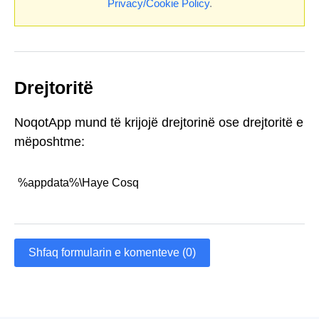
Privacy/Cookie Policy
.
Drejtoritë
NoqotApp mund të krijojë drejtorinë ose drejtoritë e
mëposhtme:
%appdata%\Haye Cosq
Shfaq formularin e komenteve (0)