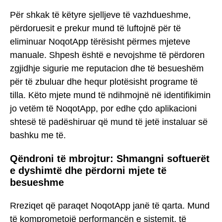
Për shkak të këtyre sjelljeve të vazhdueshme,
përdoruesit e prekur mund të luftojnë për të
eliminuar NoqotApp tërësisht përmes mjeteve
manuale. Shpesh është e nevojshme të përdoren
zgjidhje sigurie me reputacion dhe të besueshëm
për të zbuluar dhe hequr plotësisht programe të
tilla. Këto mjete mund të ndihmojnë në identifikimin
jo vetëm të NoqotApp, por edhe çdo aplikacioni
shtesë të padëshiruar që mund të jetë instaluar së
bashku me të.
Qëndroni të mbrojtur: Shmangni softuerët
e dyshimtë dhe përdorni mjete të
besueshme
Rreziqet që paraqet NoqotApp janë të qarta. Mund
të komprometojë performancën e sistemit, të