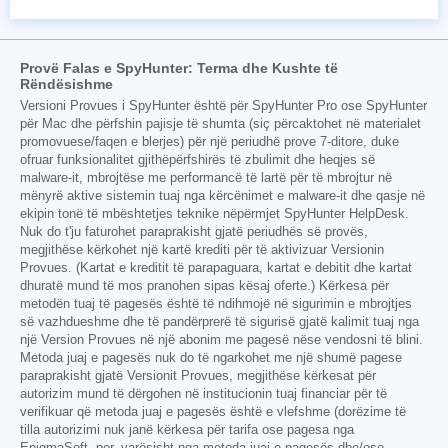
Provë Falas e SpyHunter: Terma dhe Kushte të
Rëndësishme
Versioni Provues i SpyHunter është për SpyHunter Pro ose SpyHunter
për Mac dhe përfshin pajisje të shumta (siç përcaktohet në materialet
promovuese/faqen e blerjes) për një periudhë prove 7-ditore, duke
ofruar funksionalitet gjithëpërfshirës të zbulimit dhe heqjes së
malware-it, mbrojtëse me performancë të lartë për të mbrojtur në
mënyrë aktive sistemin tuaj nga kërcënimet e malware-it dhe qasje në
ekipin tonë të mbështetjes teknike nëpërmjet SpyHunter HelpDesk.
Nuk do t'ju faturohet paraprakisht gjatë periudhës së provës,
megjithëse kërkohet një kartë krediti për të aktivizuar Versionin
Provues. (Kartat e kreditit të parapaguara, kartat e debitit dhe kartat
dhuratë mund të mos pranohen sipas kësaj oferte.) Kërkesa për
metodën tuaj të pagesës është të ndihmojë në sigurimin e mbrojtjes
së vazhdueshme dhe të pandërprerë të sigurisë gjatë kalimit tuaj nga
një Version Provues në një abonim me pagesë nëse vendosni të blini.
Metoda juaj e pagesës nuk do të ngarkohet me një shumë pagese
paraprakisht gjatë Versionit Provues, megjithëse kërkesat për
autorizim mund të dërgohen në institucionin tuaj financiar për të
verifikuar që metoda juaj e pagesës është e vlefshme (dorëzime të
tilla autorizimi nuk janë kërkesa për tarifa ose pagesa nga
EnigmaSoft, por, varësisht nga metoda juaj e pagesës dhe/ose