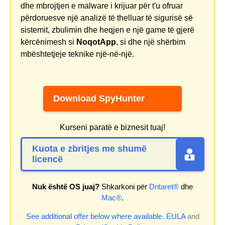
dhe mbrojtjen e malware i krijuar për t'u ofruar
përdoruesve një analizë të thelluar të sigurisë së
sistemit, zbulimin dhe heqjen e një game të gjerë
kërcënimesh si
NoqotApp
, si dhe një shërbim
mbështetjeje teknike një-në-një.
Download SpyHunter
Kurseni paratë e biznesit tuaj!
Kuota e zbritjes me shumë
licencë
Nuk është OS juaj?
Shkarkoni për
Dritaret®
dhe
Mac®
.
See additional offer below where available.
EULA
and