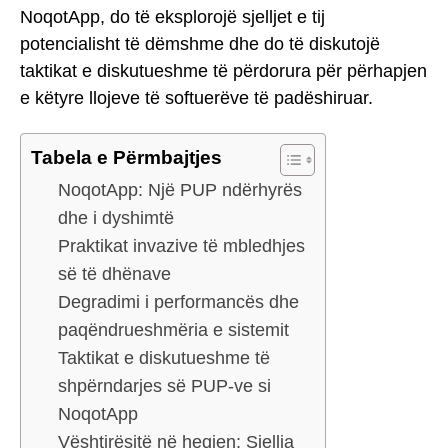
NoqotApp, do të eksplorojë sjelljet e tij
potencialisht të dëmshme dhe do të diskutojë
taktikat e diskutueshme të përdorura për përhapjen
e këtyre llojeve të softuerëve të padëshiruar.
Tabela e Përmbajtjes
NoqotApp: Një PUP ndërhyrës
dhe i dyshimtë
Praktikat invazive të mbledhjes
së të dhënave
Degradimi i performancës dhe
paqëndrueshmëria e sistemit
Taktikat e diskutueshme të
shpërndarjes së PUP-ve si
NoqotApp
Vështirësitë në heqjen: Sjellja