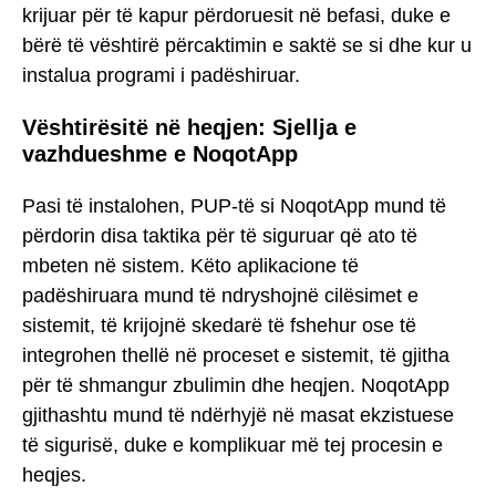
krijuar për të kapur përdoruesit në befasi, duke e
bërë të vështirë përcaktimin e saktë se si dhe kur u
instalua programi i padëshiruar.
Vështirësitë në heqjen: Sjellja e
vazhdueshme e NoqotApp
Pasi të instalohen, PUP-të si NoqotApp mund të
përdorin disa taktika për të siguruar që ato të
mbeten në sistem. Këto aplikacione të
padëshiruara mund të ndryshojnë cilësimet e
sistemit, të krijojnë skedarë të fshehur ose të
integrohen thellë në proceset e sistemit, të gjitha
për të shmangur zbulimin dhe heqjen. NoqotApp
gjithashtu mund të ndërhyjë në masat ekzistuese
të sigurisë, duke e komplikuar më tej procesin e
heqjes.