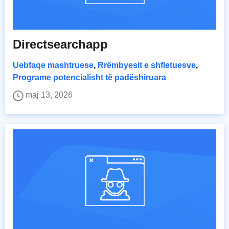
Directsearchapp
Uebfaqe mashtruese
,
Rrëmbyesit e shfletuesve
,
Programe potencialisht të padëshiruara
maj 13, 2026