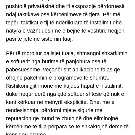
pushtojë privatësinë dhe t'i ekspozojë përdoruesit
ndaj taktikave ose kërcënimeve të tjera. Për më
tepër, taktikat e tij të ndërlikuara të instalimit dhe
natyra e vazhdueshme e bëjnë të vështirë heqjen
pasi të jetë në sistemin tuaj.
Për të mbrojtur pajisjet tuaja, shmangni shkarkimin
e softuerit nga burime të panjohura ose të
pabesueshme, veçanërisht aplikacione falas që
ofrojnë paketimin e programeve të shumta.
Rishikoni gjithmonë me kujdes hapat e instalimit,
duke hequr dorë nga çdo softuer shtesë që nuk e
keni kërkuar në mënyrë eksplicite. Dhe, më e
rëndësishmja, përdorni mjete sigurie me
reputacion që mund të zbulojnë dhe eliminojnë
kërcënime të tilla përpara se të shkaktojnë dëme të
konsiderueshme.