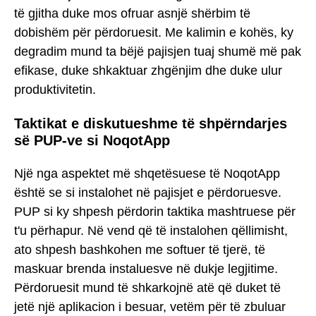
të gjitha duke mos ofruar asnjë shërbim të
dobishëm për përdoruesit. Me kalimin e kohës, ky
degradim mund ta bëjë pajisjen tuaj shumë më pak
efikase, duke shkaktuar zhgënjim dhe duke ulur
produktivitetin.
Taktikat e diskutueshme të shpërndarjes
së PUP-ve si NoqotApp
Një nga aspektet më shqetësuese të NoqotApp
është se si instalohet në pajisjet e përdoruesve.
PUP si ky shpesh përdorin taktika mashtruese për
t'u përhapur. Në vend që të instalohen qëllimisht,
ato shpesh bashkohen me softuer të tjerë, të
maskuar brenda instaluesve në dukje legjitime.
Përdoruesit mund të shkarkojnë atë që duket të
jetë një aplikacion i besuar, vetëm për të zbuluar