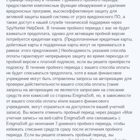
предоставляя комплексные функции обнаружения и удаления
вредоносных программ, высокоэффективную защиту для
активной защиты вашей системы от угроз вредоносного ПО, а
также доступ к нашей службе технической поддержки через
SpyHunter HelpDesk. В течение пробного периода с вас не будет
взиматься предоплата, однако для активации пробной версии
потребуется кредитная карта. (Предоплаченные кредитные карты,
дебетовые карты и подарочные карты могут не приниматься в
рамках этого предложения.) Необходимость указания способа
оплаты гарантирует непрерывную защиту во время перехода от
пробной версии к платной подписке, если вы решите приобрести
подписку. В течение пробного периода с вашего способа оплаты
не будет списываться предоплата, хотя в ваше финансовое
учреждение могут быть отправлены запросы на авторизацию для
проверки действительности вашего способа оплаты (такие
запросы на авторизацию не являются запросами на списание
средств или комиссий со стороны EnigmaSoft, но, в зависимости
от вашего способа оплаты и/или вашего финансового
учреждения, могут отразиться на доступности вашей учетной
записи). Вы можете отменить пробный период через раздел «Моя
учетная запись» на веб-сайте EnigmaSoft или связавшись с
EnigmaSoft до окончания 7-дневного пробного периода, чтобы
избежать списания средств сразу после истечения пробного
периода. Если вы решите отменить пробный период, вы