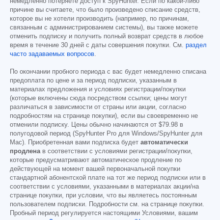
немедленно потеряете доступ к SpyHunter. Если по какой-либо
причине вы считаете, что было произведено списание средств,
которое вы не хотели производить (например, по причинам,
связанным с администрированием системы), вы также можете
отменить подписку и получить полный возврат средств в любое
время в течение 30 дней с даты совершения покупки. См.
раздел
часто задаваемых вопросов
.
По окончании пробного периода с вас будет немедленно списана
предоплата по цене и за период подписки, указанным в
материалах предложения и условиях регистрации/покупки
(которые включены сюда посредством ссылки; цены могут
различаться в зависимости от страны или акции, согласно
подробностям на странице покупки), если вы своевременно не
отменили подписку. Цены обычно начинаются от
$79.98
в
полугодовой период (SpyHunter Pro для Windows/SpyHunter для
Mac). Приобретенная вами подписка будет
автоматически
продлена
в соответствии с условиями регистрации/покупки,
которые предусматривают автоматическое продление по
действующей на момент вашей первоначальной покупки
стандартной абонентской плате на тот же период подписки или в
соответствии с условиями, указанными в материалах акции/на
странице покупки, при условии, что вы являетесь постоянным
пользователем подписки. Подробности см. на странице покупки.
Пробный период регулируется настоящими Условиями, вашим