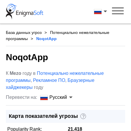
Skip
to
Русский
content
База данных угроз
Потенциально нежелательные
программы
NoqotApp
NoqotApp
К
Mezo
году в
Потенциально нежелательные
программы
,
Рекламное ПО
,
Браузерные
хайджекеры
году
Перевести на:
Русский
Карта показателей угрозы
?
Popularity Rank:
21,418