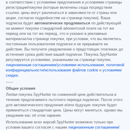
в соответствии с условиями предложения и условиями страницы
регистрации/покупки (которые включены сюда посредством
ссылки; цены могут различаться в зависимости от страны или
акции, согласно подробностям на странице покупки). Ваша
подписка будет
автоматически продлеваться
по действующей
на момент покупки стандартной абонентской плате на тот же
период или на тот же период, что и указано в рекламных
материалах/на странице покупки, при условии, что вы являетесь
постоянным пользователем подписки и не прерываете ее
действие. Вы получите уведомление о предстоящих платежах до
истечения срока действия вашей подписки. Покупка SpyHunter
регулируется условиями, указанными на странице покупки,
лицензионным соглашением/условиями использования
,
политикой
конфиденциальности/использования файлов cookie
и
условиями
скидки
.
------
Общие условия
Любая покупка SpyHunter по сниженной цене действительна в
течение предлагаемого льготного периода подписки. После этого
для автоматического продления и/или будущих покупок будет
применяться стандартная цена. Цены могут меняться, однако мы
уведомим вас об этом заранее.
Использование всех версий SpyHunter возможно только при
условии вашего согласия с нашим
лицензионным соглашением/