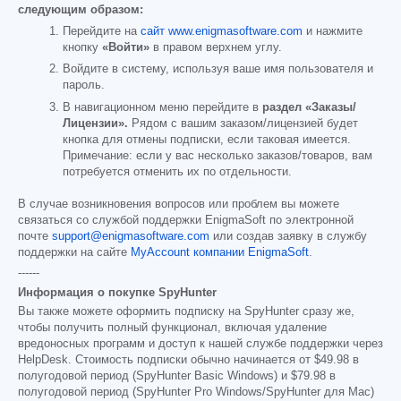
следующим образом:
Перейдите на
сайт www.enigmasoftware.com
и нажмите
кнопку
«Войти»
в правом верхнем углу.
Войдите в систему, используя ваше имя пользователя и
пароль.
В навигационном меню перейдите в
раздел «Заказы/
Лицензии».
Рядом с вашим заказом/лицензией будет
кнопка для отмены подписки, если таковая имеется.
Примечание: если у вас несколько заказов/товаров, вам
потребуется отменить их по отдельности.
В случае возникновения вопросов или проблем вы можете
связаться со службой поддержки EnigmaSoft по электронной
почте
support@enigmasoftware.com
или создав заявку в службу
поддержки на сайте
MyAccount компании EnigmaSoft
.
------
Информация о покупке SpyHunter
Вы также можете оформить подписку на SpyHunter сразу же,
чтобы получить полный функционал, включая удаление
вредоносных программ и доступ к нашей службе поддержки через
HelpDesk. Стоимость подписки обычно начинается от
$49.98
в
полугодовой период (SpyHunter Basic Windows) и
$79.98
в
полугодовой период (SpyHunter Pro Windows/SpyHunter для Mac)