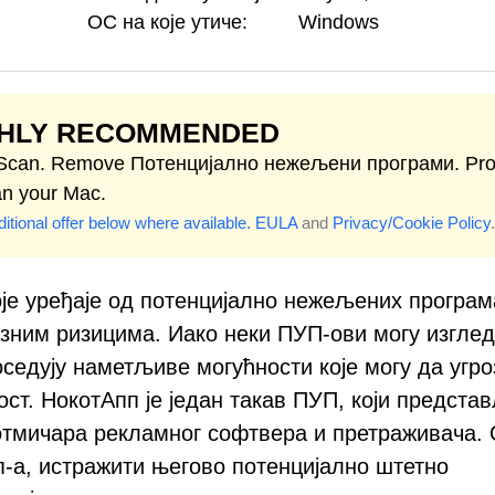
ОС на које утиче:
Windows
GHLY RECOMMENDED
 Scan. Remove Потенцијално нежељени програми. Pro
an your Mac.
itional offer below where available.
EULA
and
Privacy/Cookie Policy
.
оје уређаје од потенцијално нежељених програм
азним ризицима. Иако неки ПУП-ови могу изгле
оседују наметљиве могућности које могу да угро
ст. НокотАпп је један такав ПУП, који предста
 отмичара рекламног софтвера и претраживача. 
п-а, истражити његово потенцијално штетно