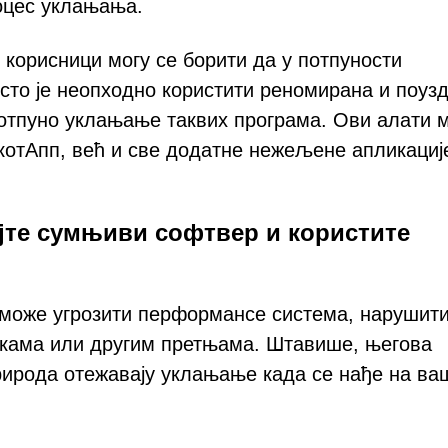
оцес уклањања.
 корисници могу се борити да у потпуности
то је неопходно користити реномирана и поуз
отпуно уклањање таквих програма. Ови алати м
котАпп, већ и све додатне нежељене апликације
јте сумњиви софтвер и користите
о може угрозити перформансе система, нарушит
икама или другим претњама. Штавише, његова
природа отежавају уклањање када се нађе на в