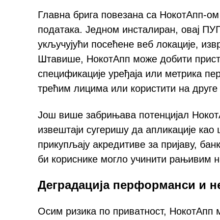
Главна брига повезана са НокотАпп-о
података. Једном инсталиран, овај ПУ
укључујући посећене веб локације, извр
Штавише, НокотАпп може добити прист
спецификације уређаја или метрика п
трећим лицима или користити на друге 
Још више забрињава потенцијал НокотА
извештаји сугеришу да апликације као 
прикупљају акредитиве за пријаву, ба
би кориснике могло учинити рањивим н
Деградација перформанси и н
Осим ризика по приватност, НокотАпп