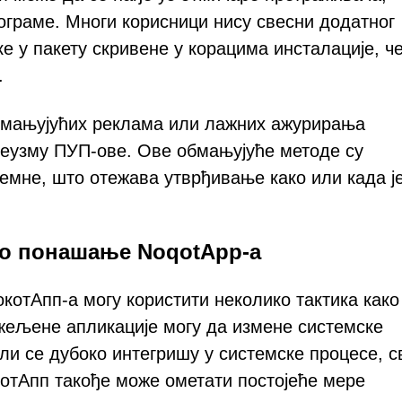
ограме. Многи корисници нису свесни додатног
ке у пакету скривене у корацима инсталације, че
.
обмањујућих реклама или лажних ажурирања
реузму ПУП-ове. Ове обмањујуће методе су
емне, што отежава утврђивање како или када ј
но понашање NoqotApp-а
котАпп-а могу користити неколико тактика како
ежељене апликације могу да измене системске
или се дубоко интегришу у системске процесе, с
отАпп такође може ометати постојеће мере