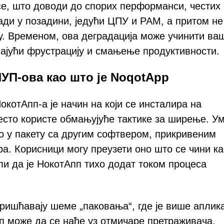
се, што доводи до спорих перформанси, честих
ди у позадини, једући ЦПУ и РАМ, а притом не
ку. Временом, ова деградација може учинити ва
ајући фрустрацију и смањење продуктивности.
ПУП-ова као што је NoqotApp
окотАпп-а је начин на који се инсталира на
есто користе обмањујуће тактике за ширење. У
то у пакету са другим софтвером, прикривеним
а. Корисници могу преузети оно што се чини к
ли да је НокотАпп тихо додат током процеса
оришћавају шеме „паковања“, где је више аплик
п може да се нађе уз отмичаре претраживача,