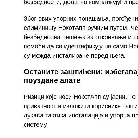
безбедности, додатно компликујући пр
Због ових упорних понашања, погођени
елиминишу НокотАпп ручним путем. Чес
безбедносна решења за откривање и п
помоћи да се идентификују не само Но
су можда инсталиране поред њега.
Останите заштићени: избегава
поуздане алате
Ризици које носи НокотАпп су јасни. Т
приватност и изложити кориснике такт
лукава тактика инсталације и упорна 
систему.