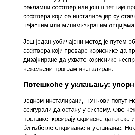
рекламни софтвер или још штетније пр
софтвера који се инсталира јер су став
нејасним или минимизираним опцијама
Још један уобичајени метод је путем 
софтвера који преваре кориснике да п
дизајниране да ухвате кориснике неспр
нежељени програм инсталиран.
Потешкоће у уклањању: упор
Једном инсталирани, ПУП-ови попут Но
осигурали да остану у систему. Ове н
поставке, креирају скривене датотеке 
би избегле откривање и уклањање. Нок