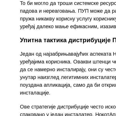
То би могло да троши системске ресур
падова и нереаговања. ПУП може да ра
пружа никакву корисну услугу корисни
уређај далеко мање ефикасним, изазив
Упитна тактика дистрибуције 
Један од најзабрињавајућих аспеката Н
уређајима корисника. Овакви штенци ч
да се намерно инсталирају, они су чес
унутар наизглед легитимних инсталатер
поуздана апликација, само да би откри
инсталације.
Ове стратегије дистрибуције често иск
спаковано у један инсталатер. НокотАп