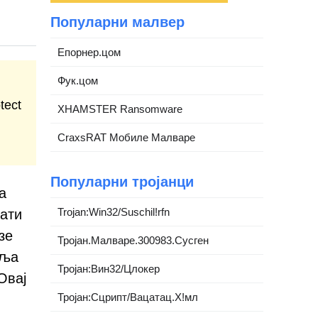
Популарни малвер
Епорнер.цом
Фук.цом
tect
XHAMSTER Ransomware
CraxsRAT Мобиле Малваре
Популарни тројанци
а
Trojan:Win32/Suschil!rfn
дати
зе
Тројан.Малваре.300983.Сусген
вља
Тројан:Вин32/Цлокер
Овај
Тројан:Сцрипт/Вацатац.Х!мл