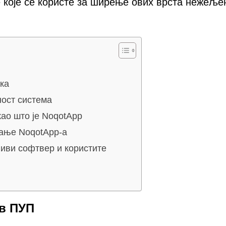
 које се користе за ширење ових врста нежеље
ка
ост система
као што је NoqotApp
ање NoqotApp-а
њиви софтвер и користите
в ПУП