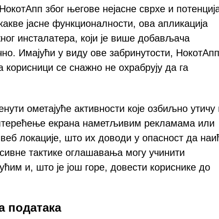
НокотАпп због његове нејасне сврхе и потенциј
какве јасне функционалности, ова апликација
ног инсталатера, који је више добављача
о. Имајући у виду ове забринутости, НокотАпп
 корисници се снажно не охрабрују да га
нути ометајуће активности које озбиљно утичу
еоптерећење екрана наметљивим рекламама или
еб локације, што их доводи у опасност да наи
сивне тактике оглашавања могу учинити
им и, што је још горе, довести кориснике до
а података