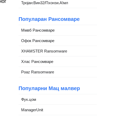
ног
Тројан:Вин32/Пхонзи.А!мл
Популаран Рансомваре
Ммвб Рансомваре
Офок Рансомваре
XHAMSTER Ransomware
Хлас Рансомваре
Poaz Ransomware
Популарни Мац малвер
Фук.цом
ManagerUnit