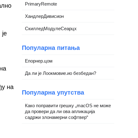
PrimaryRemote
ално
ХандлерДивисион
СкилледМодулеСеарцх
 је
Популарна питања
Епорнер.цом
 на
Да ли је Лоокмовие.ио безбедан?
ђу на
Популарна упутства
Како поправити грешку „macOS не може
да провери да ли ова апликација
садржи злонамерни софтвер“