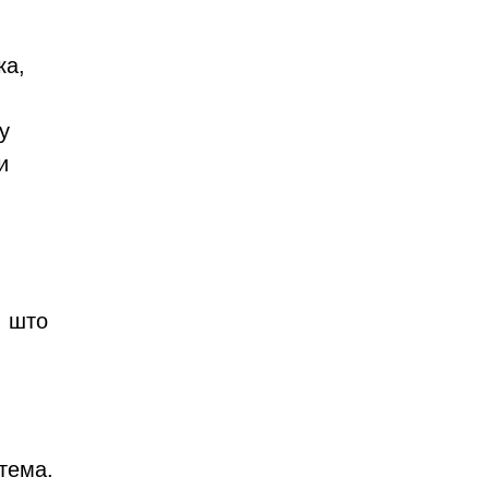
ка,
у
и
, што
тема.