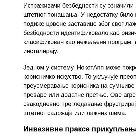
Истраживачи безбедности су означили 
штетног понашања. У недостатку било 
подиже црвене заставице због свог лаж
безбедности идентификовало као ризичн
класификован као нежељени програм, а
инсталирају.
Једном у систему, НокотАпп може покре
корисничко искуство. То укључује пр
преусмеравање корисника на сумњиве в
преваре или додатне претње. Ове агре
свакодневно прегледавање фрустрирајућ
штетног садржаја или лажних шема.
Инвазивне праксе прикупљањ