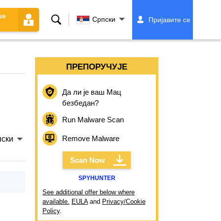
ше
Претрага
Српски
Пријавите се
ПРЕПОРУЧУЈЕ
Да ли је ваш Мац
безбедан?
Run Malware Scan
Remove Malware
ски
Scan Now
SPYHUNTER
See additional offer below where
available.
EULA
and
Privacy/Cookie
Policy
.