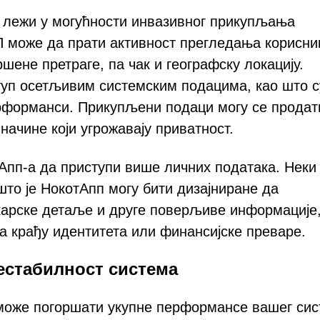
м лежи у могућности инвазивног прикупљања
П може да прати активност прегледања корисни
шене претраге, па чак и географску локацију.
уп осетљивим системским подацима, као што с
ерформанси. Прикупљени подаци могу се продат
начине који угрожавају приватност.
пп-а да приступи више личних података. Неки
што је НокотАпп могу бити дизајниране да
нкарске детаље и друге поверљиве информације
а крађу идентитета или финансијске преваре.
естабилност система
 може погоршати укупне перформансе вашег сис