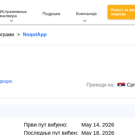
Попуст за ви
Истраживање
Подршка
Компанија
лиценци
малвера
ограми
NoqotApp
дваре
,
Преведи на:
Срп
Први пут виђено:
May 14, 2026
Последњи пут виђен:
May 18, 2026