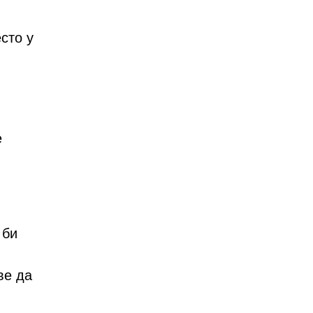
сто у
е
 би
ве да