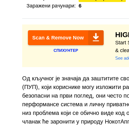
Заражени рачунари:
6
HI
Scan & Remove Now
Start
& cle
СПИХУНТЕР
See add
Од кључног је значаја да заштитите св
(ПУП), који кориснике могу изложити р
безопасни на први поглед, они често п
перформансе система и личну приватно
низ проблема који се обично виде код
чланак ће заронити у природу НокотАп