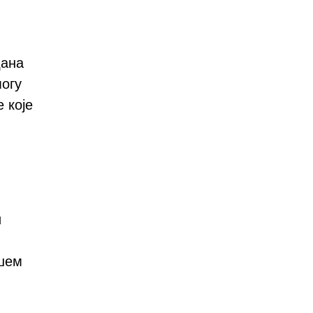
дана
огу
 које
и
ашем