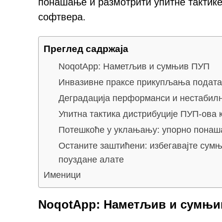
понашање и размотрити упитне тактике
софтвера.
Преглед садржаја
NoqotApp: Наметљив и сумњив ПУП
Инвазивне праксе прикупљања подата
Деградација перформанси и нестабилн
Упитна тактика дистрибуције ПУП-ова 
Потешкоће у уклањању: упорно понаш
Останите заштићени: избегавајте сум
поуздане алате
Именици
NoqotApp: Наметљив и сумњи