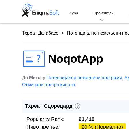
Skip
to
Кућа
Производи
content
Тхреат Датабасе
Потенцијално нежељени пр
NoqotApp
До
Mezo.
у
Потенцијално нежељени програми
,
А
Отмичари претраживача
Тхреат Сцорецард
?
Popularity Rank:
21,418
Ниво претње:
20 % (Нормално)