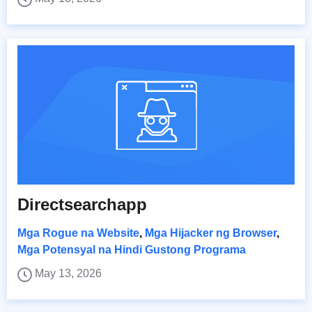
Directsearchapp
Mga Rogue na Website
,
Mga Hijacker ng Browser
,
Mga Potensyal na Hindi Gustong Programa
May 13, 2026