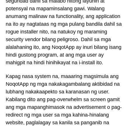
seguridad dahil sa malabo nitong layunin at
potensyal na mapaminsalang gawi. Walang
anumang malinaw na functionality, ang application
na ito ay nagtataas ng mga pulang bandila dahil sa
rogue installer nito, na natukoy ng maraming
security vendor bilang peligroso. Dahil sa mga
alalahaning ito, ang NoqotApp ay inuri bilang isang
hindi gustong program, at ang mga user ay
mahigpit na hindi hinihikayat na i-install ito.
Kapag nasa system na, maaaring magsimula ang
NoqotApp ng mga nakakagambalang aktibidad na
lubhang nakakaapekto sa karanasan ng user.
Kabilang dito ang pag-overwhelm sa screen gamit
ang mga mapanghimasok na advertisement o pag-
redirect ng mga user sa mga kahina-hinalang
website, paglalagay sa kanila sa panganib na