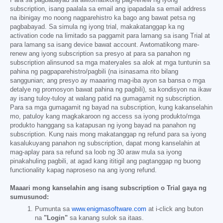
subscription, isang paalala sa email ang ipapadala sa email address
na ibinigay mo noong nagparehistro ka bago ang bawat petsa ng
pagbabayad. Sa simula ng iyong trial, makakatanggap ka ng
activation code na limitado sa paggamit para lamang sa isang Trial at
para lamang sa isang device bawat account. Awtomatikong mare-
renew ang iyong subscription sa presyo at para sa panahon ng
subscription alinsunod sa mga materyales sa alok at mga tuntunin sa
pahina ng pagpaparehistro/pagbili (na isinasama rito bilang
sanggunian; ang presyo ay maaaring mag-iba ayon sa bansa o mga
detalye ng promosyon bawat pahina ng pagbili), sa kondisyon na ikaw
ay isang tuloy-tuloy at walang patid na gumagamit ng subscription.
Para sa mga gumagamit ng bayad na subscription, kung kakanselahin
mo, patuloy kang magkakaroon ng access sa iyong produkto/mga
produkto hanggang sa katapusan ng iyong bayad na panahon ng
subscription. Kung nais mong makatanggap ng refund para sa iyong
kasalukuyang panahon ng subscription, dapat mong kanselahin at
mag-aplay para sa refund sa loob ng 30 araw mula sa iyong
pinakahuling pagbili, at agad kang ititigil ang pagtanggap ng buong
functionality kapag naproseso na ang iyong refund.
Maaari mong kanselahin ang isang subscription o Trial gaya ng
sumusunod:
Pumunta sa
www.enigmasoftware.com
at i-click ang buton
na
"Login"
sa kanang sulok sa itaas.