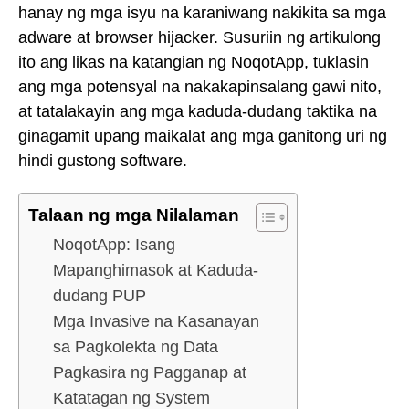
hanay ng mga isyu na karaniwang nakikita sa mga
adware at browser hijacker. Susuriin ng artikulong
ito ang likas na katangian ng NoqotApp, tuklasin
ang mga potensyal na nakakapinsalang gawi nito,
at tatalakayin ang mga kaduda-dudang taktika na
ginagamit upang maikalat ang mga ganitong uri ng
hindi gustong software.
Talaan ng mga Nilalaman
NoqotApp: Isang
Mapanghimasok at Kaduda-
dudang PUP
Mga Invasive na Kasanayan
sa Pagkolekta ng Data
Pagkasira ng Pagganap at
Katatagan ng System