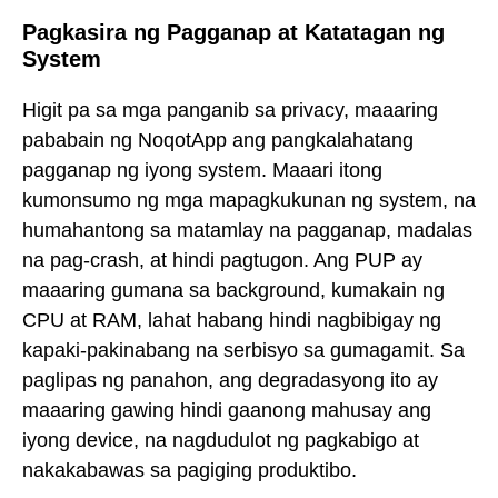
Pagkasira ng Pagganap at Katatagan ng
System
Higit pa sa mga panganib sa privacy, maaaring
pababain ng NoqotApp ang pangkalahatang
pagganap ng iyong system. Maaari itong
kumonsumo ng mga mapagkukunan ng system, na
humahantong sa matamlay na pagganap, madalas
na pag-crash, at hindi pagtugon. Ang PUP ay
maaaring gumana sa background, kumakain ng
CPU at RAM, lahat habang hindi nagbibigay ng
kapaki-pakinabang na serbisyo sa gumagamit. Sa
paglipas ng panahon, ang degradasyong ito ay
maaaring gawing hindi gaanong mahusay ang
iyong device, na nagdudulot ng pagkabigo at
nakakabawas sa pagiging produktibo.