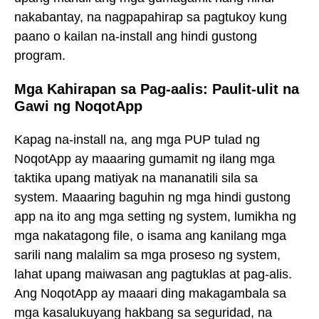
nakabantay, na nagpapahirap sa pagtukoy kung
paano o kailan na-install ang hindi gustong
program.
Mga Kahirapan sa Pag-aalis: Paulit-ulit na
Gawi ng NoqotApp
Kapag na-install na, ang mga PUP tulad ng
NoqotApp ay maaaring gumamit ng ilang mga
taktika upang matiyak na mananatili sila sa
system. Maaaring baguhin ng mga hindi gustong
app na ito ang mga setting ng system, lumikha ng
mga nakatagong file, o isama ang kanilang mga
sarili nang malalim sa mga proseso ng system,
lahat upang maiwasan ang pagtuklas at pag-alis.
Ang NoqotApp ay maaari ding makagambala sa
mga kasalukuyang hakbang sa seguridad, na