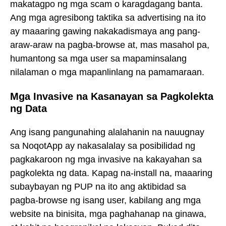
makatagpo ng mga scam o karagdagang banta.
Ang mga agresibong taktika sa advertising na ito
ay maaaring gawing nakakadismaya ang pang-
araw-araw na pagba-browse at, mas masahol pa,
humantong sa mga user sa mapaminsalang
nilalaman o mga mapanlinlang na pamamaraan.
Mga Invasive na Kasanayan sa Pagkolekta
ng Data
Ang isang pangunahing alalahanin na nauugnay
sa NoqotApp ay nakasalalay sa posibilidad ng
pagkakaroon ng mga invasive na kakayahan sa
pagkolekta ng data. Kapag na-install na, maaaring
subaybayan ng PUP na ito ang aktibidad sa
pagba-browse ng isang user, kabilang ang mga
website na binisita, mga paghahanap na ginawa,