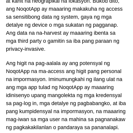
at kahit na heograpikal na lokasyon. Bukod dito,
ang NoqotApp ay maaaring makakuha ng access
sa sensitibong data ng system, gaya ng mga
detalye ng device o mga sukatan ng pagganap.
Ang data na na-harvest ay maaaring ibenta sa
mga third party o gamitin sa iba pang paraan ng
privacy-invasive.
Ang higit na pag-aalala ay ang potensyal ng
NoqotApp na ma-access ang higit pang personal
na impormasyon. Iminumungkahi ng ilang ulat na
ang mga app tulad ng NoqotApp ay maaaring
idinisenyo upang mangolekta ng mga kredensyal
sa pag-log in, mga detalye ng pagbabangko, at iba
pang kumpidensyal na impormasyon, na maaaring
mag-iwan sa mga user na mahina sa pagnanakaw
ng pagkakakilanlan o pandaraya sa pananalapi.