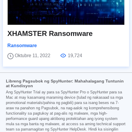
XHAMSTER Ransomware
Ransomware
Oktubre 11, 2022
19,724
Libreng Pagsubok ng SpyHunter: Mahahalagang Tuntunin
at Kundisyon
Ang SpyHunter Trial ay para sa SpyHunter Pro o SpyHunter para sa
Mac at may kasamang maraming device (tulad ng nakasaad sa mga
promotional materials/pahina ng pagbili) para sa isang beses na 7-
araw na panahon ng Pagsubok, na nag-aalok ng komprehensibong
functionality sa pagtukoy at pag-alis ng malware, mga high-
performance guard upang aktibong protektahan ang iyong system
mula sa mga banta ng malware, at access sa aming technical support
team sa pamamagitan ng SpyHunter HelpDesk. Hindi ka sisingilin