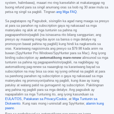
system, halimbawa), maaari mo ring kanselahin at makatanggap ng
buong refund para sa singil anumang oras sa loob ng 30 araw mula sa
petsa ng singil sa pagbili. Tingnan
ang Mga FAQ
.
Sa pagtatapos ng Pagsubok, sisingilin ka agad nang maaga sa presyo
at para sa panahon ng subscription gaya ng nakasaad sa mga
materyales ng alok at mga tuntunin sa pahina ng
pagpaparehistro/pagbili (na isinasama rito bilang sanggunian; ang
presyo ay maaaring mag-iba ayon sa bansa o mga detalye ng
promosyon bawat pahina ng pagbili) kung hindi ka nagkansela sa
oras. Karaniwang nagsisimula ang presyo sa
$79.98
kada anim na
buwan (SpyHunter Pro Windows/SpyHunter para sa Mac). Ang iyong
biniling subscription ay
awtomatikong mare-renew
alinsunod sa mga
tuntunin sa pahina ng pagpaparehistro/pagbili, na nagbibigay ng
awtomatikong pag-renew sa naaangkop na karaniwang bayad sa
subscription na may bisa sa oras ng iyong orihinal na pagbili at para
sa parehong panahon ng subscription o gaya ng nakasaad sa mga
materyales ng promosyon/pahina ng pagbili, kung ikaw ay isang
patuloy at walang patid na gumagamit ng subscription. Pakitingnan
ang pahina ng pagbili para sa mga detalye. Ang pagsubok ay
napapailalim sa mga Tuntuning ito, ang iyong kasunduan sa
EULA/TOS
,
Patakaran sa Privacy/Cookie
, at
Mga Tuntunin sa
Diskwento
. Kung nais mong i-uninstall ang SpyHunter,
alamin kung
paano
.
Para sa pagbabayad sa awtomatikong pag-renew ng iyong