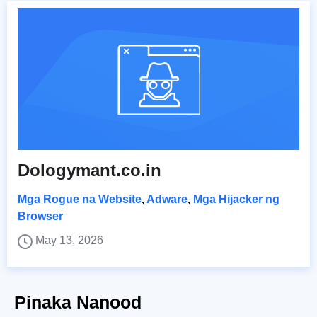
Dologymant.co.in
Mga Rogue na Website
,
Adware
,
Mga Hijacker ng
Browser
May 13, 2026
Pinaka Nanood