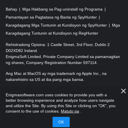
Bahay
Mga Hakbang sa Pag-uninstall ng Programa
Pamantayan sa Pagtatasa ng Banta ng SpyHunter
Karagdagang Mga Tuntunin at Kundisyon ng SpyHunter
Mga
Karagdagang Tuntunin at Kundisyon ng RegHunter
Rehistradong Opisina: 1 Castle Street, 3rd Floor, Dublin 2
D02XD82 Ireland.
EnigmaSoft Limited, Private Company Limited sa pamamagitan
ng shares, Company Registration Number 597114.
Ang Mac at MacOS ay mga trademark ng Apple Inc., na
nakarehistro sa US at iba pang mga bansa.
Copyright 2016-
2026
. EnigmaSoft Ltd. Lahat ng Karapatan ay
Enigmasoftware.com uses cookies to provide you with a
Nakalaan.
better browsing experience and analyze how users navigate
and utilize the Site. By using this Site or clicking on "OK", you
consent to the use of cookies.
Matuto pa
.