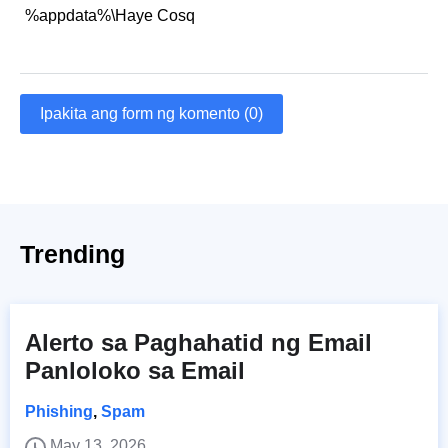
%appdata%\Haye Cosq
Ipakita ang form ng komento (0)
Trending
Alerto sa Paghahatid ng Email
Panloloko sa Email
Phishing
,
Spam
May 13, 2026