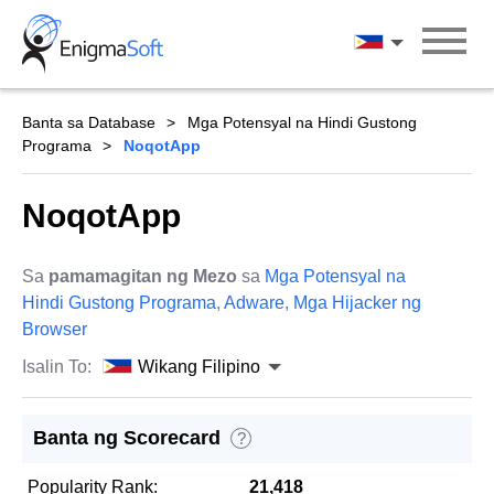
Skip
to
Wikang Filipin
content
Banta sa Database
Mga Potensyal na Hindi Gustong
Programa
NoqotApp
NoqotApp
Sa
pamamagitan ng Mezo
sa
Mga Potensyal na
Hindi Gustong Programa
,
Adware
,
Mga Hijacker ng
Browser
Isalin To:
Wikang Filipino
Banta ng Scorecard
?
Popularity Rank:
21,418