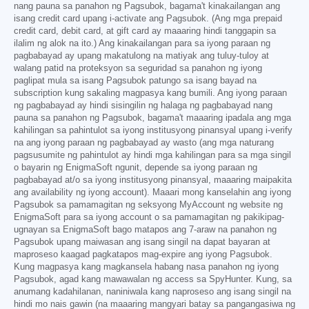
nang pauna sa panahon ng Pagsubok, bagama't kinakailangan ang
isang credit card upang i-activate ang Pagsubok. (Ang mga prepaid
credit card, debit card, at gift card ay maaaring hindi tanggapin sa
ilalim ng alok na ito.) Ang kinakailangan para sa iyong paraan ng
pagbabayad ay upang makatulong na matiyak ang tuluy-tuloy at
walang patid na proteksyon sa seguridad sa panahon ng iyong
paglipat mula sa isang Pagsubok patungo sa isang bayad na
subscription kung sakaling magpasya kang bumili. Ang iyong paraan
ng pagbabayad ay hindi sisingilin ng halaga ng pagbabayad nang
pauna sa panahon ng Pagsubok, bagama't maaaring ipadala ang mga
kahilingan sa pahintulot sa iyong institusyong pinansyal upang i-verify
na ang iyong paraan ng pagbabayad ay wasto (ang mga naturang
pagsusumite ng pahintulot ay hindi mga kahilingan para sa mga singil
o bayarin ng EnigmaSoft ngunit, depende sa iyong paraan ng
pagbabayad at/o sa iyong institusyong pinansyal, maaaring maipakita
ang availability ng iyong account). Maaari mong kanselahin ang iyong
Pagsubok sa pamamagitan ng seksyong MyAccount ng website ng
EnigmaSoft para sa iyong account o sa pamamagitan ng pakikipag-
ugnayan sa EnigmaSoft bago matapos ang 7-araw na panahon ng
Pagsubok upang maiwasan ang isang singil na dapat bayaran at
maproseso kaagad pagkatapos mag-expire ang iyong Pagsubok.
Kung magpasya kang magkansela habang nasa panahon ng iyong
Pagsubok, agad kang mawawalan ng access sa SpyHunter. Kung, sa
anumang kadahilanan, naniniwala kang naproseso ang isang singil na
hindi mo nais gawin (na maaaring mangyari batay sa pangangasiwa ng