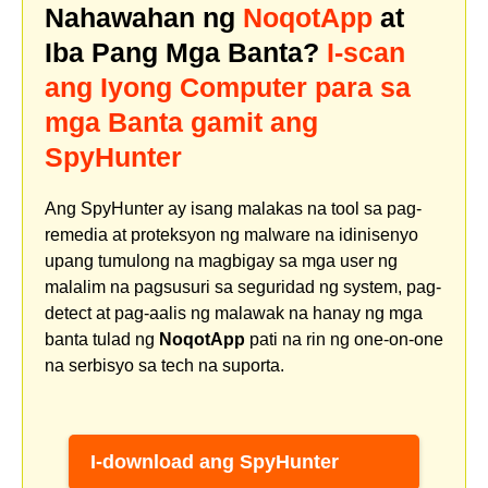
Nahawahan ng
NoqotApp
at
Iba Pang Mga Banta?
I-scan
ang Iyong Computer para sa
mga Banta gamit ang
SpyHunter
Ang SpyHunter ay isang malakas na tool sa pag-
remedia at proteksyon ng malware na idinisenyo
upang tumulong na magbigay sa mga user ng
malalim na pagsusuri sa seguridad ng system, pag-
detect at pag-aalis ng malawak na hanay ng mga
banta tulad ng
NoqotApp
pati na rin ng one-on-one
na serbisyo sa tech na suporta.
I-download ang SpyHunter