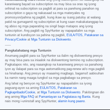
karaniwang bayad sa subscription na may bisa sa oras ng iyong
orihinal na subscription sa pagbili at para sa parehong panahon ng
subscription o gaya ng nakasaad sa mga materyales ng
promosyon/pahina ng pagbili, kung ikaw ay isang patuloy at walang
patid na gumagamit ng subscription at kung saan makakatanggap ka
ng abiso ng mga paparating na singil bago matapos ang iyong
subscription. Ang pagbili ng SpyHunter ay napapailalim sa mga
tuntunin at kundisyon sa pahina ng pagbili,
EULA/TOS
,
Patakaran sa
Privacy/Cookie
at
Mga Tuntunin sa Diskwento
.
------
Pangkalahatang mga Tuntunin
Anumang pagbili para sa SpyHunter sa ilalim ng diskwentong presyo
ay may bisa para sa iniaalok na diskwentong termino ng subscription.
Pagkatapos nito, ang naaangkop na karaniwang presyo sa panahong
iyon ay ilalapat para sa mga awtomatikong pag-renew at/o mga pagbili
sa hinaharap. Ang presyo ay maaaring magbago, bagama't aabisuhan
ka namin nang maaga tungkol sa mga pagbabago sa presyo.
Ang lahat ng bersyon ng SpyHunter ay napapailalim sa iyong
pagsang-ayon sa aming
EULA/TOS
,
Patakaran sa
Pagkapribado/Cookie
, at
Mga Tuntunin sa Diskwento
. Pakitingnan din
ang aming
Mga FAQ
at
Pamantayan sa Pagtatasa ng Banta
. Kung
nais mong i-uninstall ang SpyHunter,
alamin kung paano
.