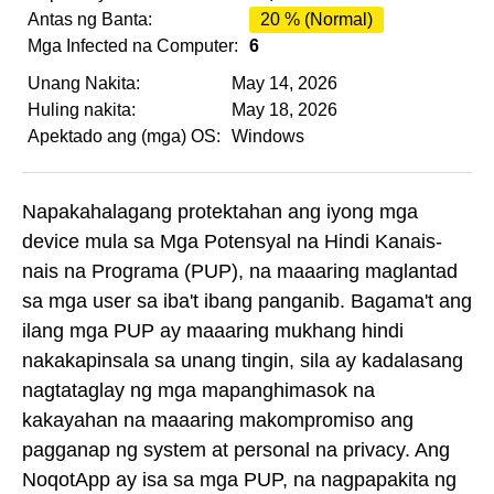
Antas ng Banta:
20 % (Normal)
Mga Infected na Computer:
6
Unang Nakita:
May 14, 2026
Huling nakita:
May 18, 2026
Apektado ang (mga) OS:
Windows
Napakahalagang protektahan ang iyong mga
device mula sa Mga Potensyal na Hindi Kanais-
nais na Programa (PUP), na maaaring maglantad
sa mga user sa iba't ibang panganib. Bagama't ang
ilang mga PUP ay maaaring mukhang hindi
nakakapinsala sa unang tingin, sila ay kadalasang
nagtataglay ng mga mapanghimasok na
kakayahan na maaaring makompromiso ang
pagganap ng system at personal na privacy. Ang
NoqotApp ay isa sa mga PUP, na nagpapakita ng