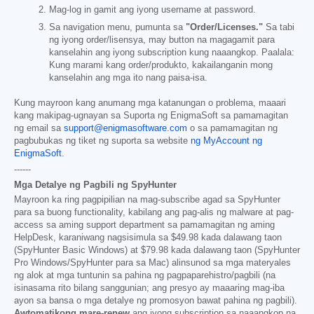
Mag-log in gamit ang iyong username at password.
Sa navigation menu, pumunta sa
"Order/Licenses."
Sa tabi
ng iyong order/lisensya, may button na magagamit para
kanselahin ang iyong subscription kung naaangkop. Paalala:
Kung marami kang order/produkto, kakailanganin mong
kanselahin ang mga ito nang paisa-isa.
Kung mayroon kang anumang mga katanungan o problema, maaari
kang makipag-ugnayan sa Suporta ng EnigmaSoft sa pamamagitan
ng email sa
support@enigmasoftware.com
o sa pamamagitan ng
pagbubukas ng tiket ng suporta sa website
ng MyAccount ng
EnigmaSoft
.
------
Mga Detalye ng Pagbili ng SpyHunter
Mayroon ka ring pagpipilian na mag-subscribe agad sa SpyHunter
para sa buong functionality, kabilang ang pag-alis ng malware at pag-
access sa aming support department sa pamamagitan ng aming
HelpDesk, karaniwang nagsisimula sa
$49.98
kada dalawang taon
(SpyHunter Basic Windows) at
$79.98
kada dalawang taon (SpyHunter
Pro Windows/SpyHunter para sa Mac) alinsunod sa mga materyales
ng alok at mga tuntunin sa pahina ng pagpaparehistro/pagbili (na
isinasama rito bilang sanggunian; ang presyo ay maaaring mag-iba
ayon sa bansa o mga detalye ng promosyon bawat pahina ng pagbili).
Awtomatikong mare-renew
ang iyong subscription sa naaangkop na