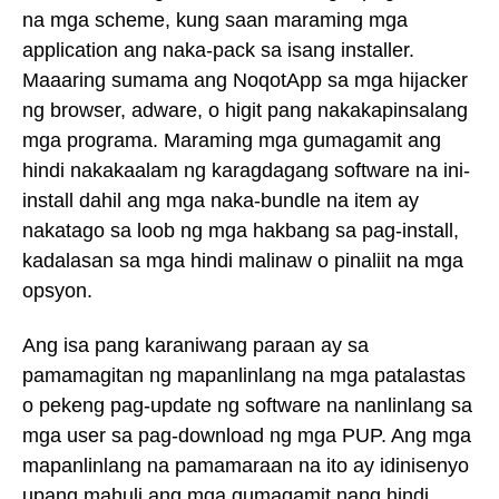
na mga scheme, kung saan maraming mga
application ang naka-pack sa isang installer.
Maaaring sumama ang NoqotApp sa mga hijacker
ng browser, adware, o higit pang nakakapinsalang
mga programa. Maraming mga gumagamit ang
hindi nakakaalam ng karagdagang software na ini-
install dahil ang mga naka-bundle na item ay
nakatago sa loob ng mga hakbang sa pag-install,
kadalasan sa mga hindi malinaw o pinaliit na mga
opsyon.
Ang isa pang karaniwang paraan ay sa
pamamagitan ng mapanlinlang na mga patalastas
o pekeng pag-update ng software na nanlinlang sa
mga user sa pag-download ng mga PUP. Ang mga
mapanlinlang na pamamaraan na ito ay idinisenyo
upang mahuli ang mga gumagamit nang hindi