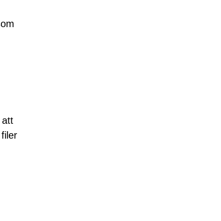
 som
 att
iler