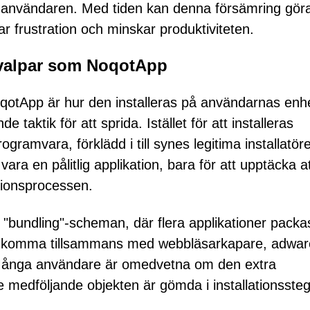
ör användaren. Med tiden kan denna försämring göra
ar frustration och minskar produktiviteten.
r valpar som NoqotApp
otApp är hur den installeras på användarnas enhe
aktik för att sprida. Istället för att installeras
gramvara, förklädd i till synes legitima installatöre
a en pålitlig applikation, bara för att upptäcka a
ationsprocessen.
a "bundling"-scheman, där flera applikationer packas
n komma tillsammans med webbläsarkapare, adwar
. Många användare är omedvetna om den extra
 medföljande objekten är gömda i installationsste