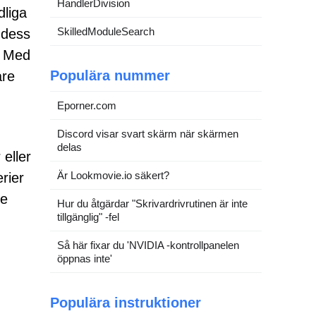
HandlerDivision
dliga
SkilledModuleSearch
 dess
. Med
Populära nummer
are
Eporner.com
Discord visar svart skärm när skärmen
delas
eller
Är Lookmovie.io säkert?
rier
de
Hur du åtgärdar "Skrivardrivrutinen är inte
tillgänglig" -fel
Så här fixar du 'NVIDIA -kontrollpanelen
öppnas inte'
Populära instruktioner