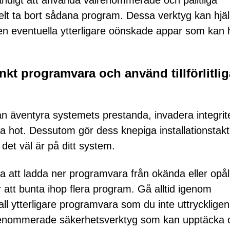
ändigt att använda välrenommerade och pålitliga
lt ta bort sådana program. Dessa verktyg kan hjälp
ven eventuella ytterligare oönskade appar som kan 
kt programvara och använd tillförlitlig
n äventyra systemets prestanda, invadera integrit
ra hot. Dessutom gör dess knepiga installationstakt
 det väl är på ditt system.
a att ladda ner programvara från okända eller opåli
r att bunta ihop flera program. Gå alltid igenom
all ytterligare programvara som du inte uttryckligen
välrenommerade säkerhetsverktyg som kan upptäcka 