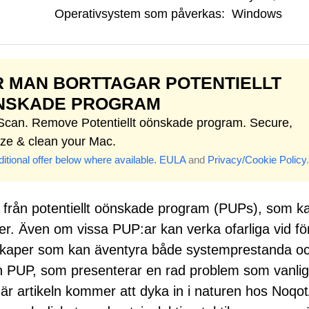
Operativsystem som påverkas:
Windows
 MAN BORTTAGAR POTENTIELLT
NSKADE PROGRAM
 Scan. Remove Potentiellt oönskade program. Secure,
ize & clean your Mac.
itional offer below where available.
EULA
and
Privacy/Cookie Policy
.
 från potentiellt oönskade program (PUPs), som k
er. Även om vissa PUP:ar kan verka ofarliga vid fö
nskaper som kan äventyra både systemprestanda o
an PUP, som presenterar en rad problem som vanlig
r artikeln kommer att dyka in i naturen hos Noqo