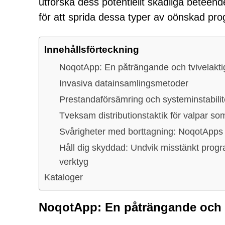
utforska dess potentiellt skadliga beteen
för att sprida dessa typer av oönskad pr
Innehållsförteckning
NoqotApp: En påträngande och tvivelakti
Invasiva datainsamlingsmetoder
Prestandaförsämring och systeminstabilit
Tveksam distributionstaktik för valpar s
Svårigheter med borttagning: NoqotApps
Håll dig skyddad: Undvik misstänkt progra
verktyg
Kataloger
NoqotApp: En påträngande och t