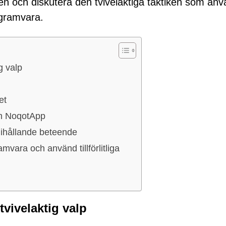
den och diskutera den tvivelaktiga taktiken som an
ogramvara.
g valp
et
om NoqotApp
 ihållande beteende
mvara och använd tillförlitliga
vivelaktig valp