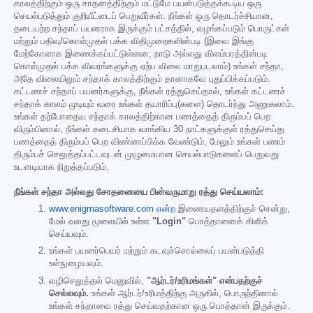
காலத்திற்கும் ஒரு சாதனத்திற்கும் மட்டுமே பயன்படுத்தக்கூடிய ஒரு
செயல்படுத்தும் குறியீட்டைப் பெறுவீர்கள். நீங்கள் ஒரு தொடர்ச்சியான,
தடையற்ற சந்தாப் பயனராக இருக்கும் பட்சத்தில், வழங்கப்படும் பொருட்கள்
மற்றும் பதிவு/கொள்முதல் பக்க விதிமுறைகளின்படி (இவை இங்கு
மேற்கோளாக இணைக்கப்பட்டுள்ளன; நாடு அல்லது விளம்பரத்தின்படி
கொள்முதல் பக்க விவரங்களுக்கு ஏற்ப விலை மாறுபடலாம்) உங்கள் சந்தா,
அதே விலையிலும் சந்தாக் காலத்திற்கும் தானாகவே புதுப்பிக்கப்படும்.
கட்டணச் சந்தாப் பயனர்களுக்கு, நீங்கள் ரத்துசெய்தால், உங்கள் கட்டணச்
சந்தாக் காலம் முடியும் வரை உங்கள் தயாரிப்பு(களை) தொடர்ந்து அணுகலாம்.
உங்கள் தற்போதைய சந்தாக் காலத்திற்கான பணத்தைத் திரும்பப் பெற
விரும்பினால், நீங்கள் கடைசியாக வாங்கிய 30 நாட்களுக்குள் ரத்துசெய்து
பணத்தைத் திரும்பப் பெற விண்ணப்பிக்க வேண்டும், மேலும் உங்கள் பணம்
திரும்பச் செலுத்தப்பட்டவுடன் முழுமையான செயல்பாடுகளைப் பெறுவது
உடனடியாக நிறுத்தப்படும்.
நீங்கள் சந்தா அல்லது சோதனையை பின்வருமாறு ரத்து செய்யலாம்:
www.enigmasoftware.com என்ற
இணையதளத்திற்குச் சென்று,
மேல் வலது மூலையில் உள்ள
"Login"
பொத்தானைக் கிளிக்
செய்யவும்.
உங்கள் பயனர்பெயர் மற்றும் கடவுச்சொல்லைப் பயன்படுத்தி
உள்நுழையவும்.
வழிசெலுத்தல் மெனுவில்,
"ஆர்டர்/உரிமங்கள்" என்பதற்குச்
செல்லவும்.
உங்கள் ஆர்டர்/உரிமத்திற்கு அருகில், பொருந்தினால்
உங்கள் சந்தாவை ரத்து செய்வதற்கான ஒரு பொத்தான் இருக்கும்.