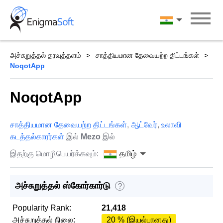
Skip
to
தமிழ்
content
அச்சுறுத்தல் தரவுத்தளம்
சாத்தியமான தேவையற்ற திட்டங்கள்
NoqotApp
NoqotApp
சாத்தியமான தேவையற்ற திட்டங்கள்
,
ஆட்வேர்
,
உலாவி
கடத்தல்காரர்கள்
இல்
Mezo
இல்
இதற்கு மொழிபெயர்க்கவும்:
தமிழ்
அச்சுறுத்தல் ஸ்கோர்கார்டு
?
Popularity Rank:
21,418
அச்சுறுத்தல் நிலை:
20 % (இயல்பானது)