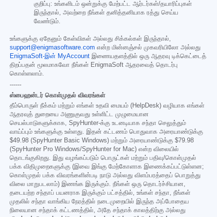
குறிப்பு: உங்களிடம் ஒன்றுக்கு மேற்பட்ட ஆர்டர்கள்/தயாரிப்புகள்
இருந்தால், அவற்றை நீங்கள் தனித்தனியாக ரத்து செய்ய
வேண்டும்.
உங்களுக்கு ஏதேனும் கேள்விகள் அல்லது சிக்கல்கள் இருந்தால்,
support@enigmasoftware.com
என்ற மின்னஞ்சல் முகவரியிலோ அல்லது
EnigmaSoft-இன் MyAccount
இணையதளத்தில் ஒரு ஆதரவு டிக்கெட்டைத்
திறப்பதன் மூலமாகவோ நீங்கள் EnigmaSoft ஆதரவைத் தொடர்பு
கொள்ளலாம்.
------
ஸ்பைஹன்டர் கொள்முதல் விவரங்கள்
தீம்பொருள் நீக்கம் மற்றும் எங்கள் உதவி மையம் (HelpDesk) வழியாக எங்கள்
ஆதரவுத் துறையை அணுகுவது உள்ளிட்ட முழுமையான
செயல்பாடுகளுக்காக, SpyHunter-க்கு உடனடியாக சந்தா செலுத்தும்
வாய்ப்பும் உங்களுக்கு உள்ளது. இதன் கட்டணம் பொதுவாக அரையாண்டுக்கு
$49.98
(SpyHunter Basic Windows) மற்றும் அரையாண்டுக்கு
$79.98
(SpyHunter Pro Windows/SpyHunter for Mac) என்ற விலையில்
தொடங்குகிறது. இது வழங்கப்படும் பொருட்கள் மற்றும் பதிவு/கொள்முதல்
பக்க விதிமுறைகளுக்கு (இவை இங்கு மேற்கோளாக இணைக்கப்பட்டுள்ளன;
கொள்முதல் பக்க விவரங்களின்படி நாடு அல்லது விளம்பரத்தைப் பொறுத்து
விலை மாறுபடலாம்) இணங்க இருக்கும். நீங்கள் ஒரு தொடர்ச்சியான,
தடையற்ற சந்தாப் பயனராக இருக்கும் பட்சத்தில், உங்கள் சந்தா, நீங்கள்
முதலில் சந்தா வாங்கிய நேரத்தில் நடைமுறையில் இருந்த அப்போதைய
நிலையான சந்தாக் கட்டணத்தில், அதே சந்தாக் காலத்திற்கு அல்லது