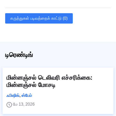
கருத்துகள் படிவத்தைக் காட்டு (0)
டிரெண்டிங்
மின்னஞ்சல் டெலிவரி எச்சரிக்கை:
மின்னஞ்சல் மோசடி
ஃபிஷிங்
,
ஸ்பேம்
மே 13, 2026