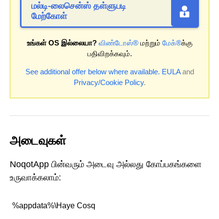
மல்டி-லைசென்ஸ் தள்ளுபடி
மேற்கோள்
உங்கள் OS இல்லையா?
விண்டோஸ்®
மற்றும்
மேக்®
க்கு
பதிவிறக்கவும்.
See additional offer below where available.
EULA
and
Privacy/Cookie Policy
.
அடைவுகள்
NoqotApp பின்வரும் அடைவு அல்லது கோப்பகங்களை
உருவாக்கலாம்:
%appdata%\Haye Cosq