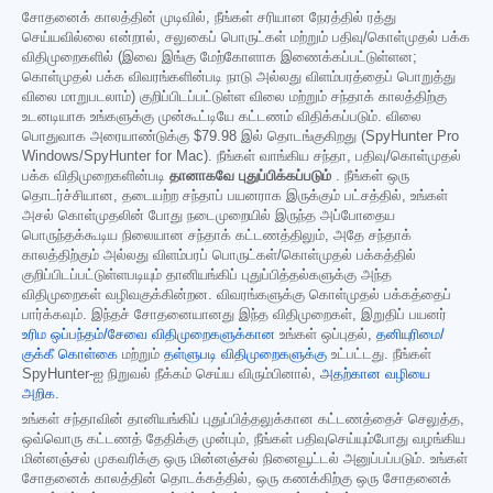
சோதனைக் காலத்தின் முடிவில், நீங்கள் சரியான நேரத்தில் ரத்து
செய்யவில்லை என்றால், சலுகைப் பொருட்கள் மற்றும் பதிவு/கொள்முதல் பக்க
விதிமுறைகளில் (இவை இங்கு மேற்கோளாக இணைக்கப்பட்டுள்ளன;
கொள்முதல் பக்க விவரங்களின்படி நாடு அல்லது விளம்பரத்தைப் பொறுத்து
விலை மாறுபடலாம்) குறிப்பிடப்பட்டுள்ள விலை மற்றும் சந்தாக் காலத்திற்கு
உடனடியாக உங்களுக்கு முன்கூட்டியே கட்டணம் விதிக்கப்படும். விலை
பொதுவாக அரையாண்டுக்கு
$79.98
இல் தொடங்குகிறது (SpyHunter Pro
Windows/SpyHunter for Mac). நீங்கள் வாங்கிய சந்தா, பதிவு/கொள்முதல்
பக்க விதிமுறைகளின்படி
தானாகவே புதுப்பிக்கப்படும்
. நீங்கள் ஒரு
தொடர்ச்சியான, தடையற்ற சந்தாப் பயனராக இருக்கும் பட்சத்தில், உங்கள்
அசல் கொள்முதலின் போது நடைமுறையில் இருந்த அப்போதைய
பொருந்தக்கூடிய நிலையான சந்தாக் கட்டணத்திலும், அதே சந்தாக்
காலத்திற்கும் அல்லது விளம்பரப் பொருட்கள்/கொள்முதல் பக்கத்தில்
குறிப்பிடப்பட்டுள்ளபடியும் தானியங்கிப் புதுப்பித்தல்களுக்கு அந்த
விதிமுறைகள் வழிவகுக்கின்றன. விவரங்களுக்கு கொள்முதல் பக்கத்தைப்
பார்க்கவும். இந்தச் சோதனையானது இந்த விதிமுறைகள், இறுதிப் பயனர்
உரிம ஒப்பந்தம்/சேவை விதிமுறைகளுக்கான
உங்கள் ஒப்புதல்,
தனியுரிமை/
குக்கீ கொள்கை
மற்றும்
தள்ளுபடி விதிமுறைகளுக்கு
உட்பட்டது. நீங்கள்
SpyHunter-ஐ நிறுவல் நீக்கம் செய்ய விரும்பினால்,
அதற்கான வழியை
அறிக
.
உங்கள் சந்தாவின் தானியங்கிப் புதுப்பித்தலுக்கான கட்டணத்தைச் செலுத்த,
ஒவ்வொரு கட்டணத் தேதிக்கு முன்பும், நீங்கள் பதிவுசெய்யும்போது வழங்கிய
மின்னஞ்சல் முகவரிக்கு ஒரு மின்னஞ்சல் நினைவூட்டல் அனுப்பப்படும். உங்கள்
சோதனைக் காலத்தின் தொடக்கத்தில், ஒரு கணக்கிற்கு ஒரு சோதனைக்