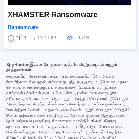
XHAMSTER Ransomware
Ransomware
அக்டோபர் 11, 2022
19,724
SpyHunter இலவச சோதனை: முக்கிய விதிமுறைகள் மற்றும்
நிபந்தனைகள்
ஸ்பைஹன்டர் சோதனைப் பதிப்பானது, ஸ்பைஹன்டர் ப்ரோ அல்லது
மேக்கிற்கான ஸ்பைஹன்டருக்கானது. இது ஒரு முறை மட்டுமேயான 7-நாள்
சோதனைக் காலத்திற்கு, பல சாதனங்களை (விளம்பரப் பொருட்கள்/
வாங்குதல் பக்கத்தில் குறிப்பிடப்பட்டுள்ளபடி) உள்ளடக்கியுள்ளது. இது
விரிவான தீம்பொருள் கண்டறிதல் மற்றும் அகற்றும் செயல்பாடு, தீம்பொருள்
அச்சுறுத்தல்களிலிருந்து உங்கள் கணினியைத் தீவிரமாகப் பாதுகாக்க உயர்
செயல்திறன் கொண்ட பாதுகாப்பு அமைப்புகள், மற்றும் ஸ்பைஹன்டர் ஹெல்ப்
டெஸ்க் வழியாக எங்கள் தொழில்நுட்ப ஆதரவுக் குழுவை அணுகும் வசதி
ஆகியவற்றை வழங்குகிறது. சோதனைக் காலத்தில் உங்களிடமிருந்து
முன்பணமாகக் கட்டணம் வசூலிக்கப்படாது, இருப்பினும் சோதனையைச்
செயல்படுத்த ஒரு கிரெடிட் கார்டு தேவைப்படும். (முன்பணம் செலுத்திய
கிரெடிட் கார்டுகள், டெபிட் கார்டுகள் மற்றும் பரிசு அட்டைகள் இந்தச்