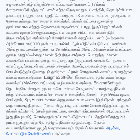
சலுகையின் கீழ் ஏற்றுக்கொள்ளப்படாமல் போகலாம்.) நீங்கள்
சோதனையிலிருந்து கட்டணச் சந்தாவிற்கு மாறும் பட்சத்தில், தொடர்ச்சியான,
தடையற்ற பாதுகாப்பை உறுதி செய்வதற்காகவே உங்கள் கட்டண முறைக்கான
தேவை உள்ளது. சோதனைக் காலத்தில் உங்கள் கட்டண முறைக்கு
முன்பணமாக எந்தத் தொகையும் வசூலிக்கப்படாது, இருப்பினும் உங்கள்
கட்டண முறை செல்லுபடியாகும் என்பதைச் சரிபார்க்க உங்கள் நிதி
நிறுவனத்திற்கு அங்கீகாரக் கோரிக்கைகள் அனுப்பப்படலாம் (அத்தகைய
அங்கீகாரச் சமர்ப்பிப்புகள் EnigmaSoft-ஆல் விதிக்கப்படும் கட்டணங்கள்
அல்லது கட்டணங்களுக்கான கோரிக்கைகள் அல்ல, ஆனால் உங்கள் கட்டண
முறை மற்றும்/அல்லது உங்கள் நிதி நிறுவனத்தைப் பொறுத்து, உங்கள்
கணக்கின் பயன்பாட்டில் தாக்கத்தை ஏற்படுத்தலாம்). உங்கள் சோதனைக்
காலம் முடிந்தவுடன் கட்டணம் செலுத்த வேண்டியதையும் அது உடனடியாகச்
செயல்படுத்தப்படுவதையும் தவிர்க்க, 7-நாள் சோதனைக் காலம் முடிவதற்குள்
உங்கள் கணக்கிற்கான EnigmaSoft-இன் இணையதளத்தில் உள்ள 'எனது
கணக்கு' (MyAccount) பகுதி வழியாகவோ அல்லது EnigmaSoft-ஐத்
தொடர்புகொள்வதன் மூலமாகவோ உங்கள் சோதனைக் காலத்தை நீங்கள்
ரத்து செய்யலாம். உங்கள் சோதனைக் காலத்தில் நீங்கள் ரத்து செய்ய முடிவு
செய்தால், SpyHunter-க்கான அணுகலை உடனடியாக இழப்பீர்கள். ஏதேனும்
ஒரு காரணத்திற்காக, நீங்கள் விரும்பாத கட்டணம் செயல்படுத்தப்பட்டதாக
நீங்கள் நம்பினால் (எடுத்துக்காட்டாக, கணினி நிர்வாகத்தின் அடிப்படையில்
இது நிகழலாம்), கொள்முதல் கட்டணம் விதிக்கப்பட்ட தேதியிலிருந்து 30
நாட்களுக்குள் எந்த நேரத்திலும் நீங்கள் ரத்துசெய்து, அந்தக்
கட்டணத்திற்கான முழுத் தொகையையும் திரும்பப் பெறலாம்.
அடிக்கடி
கேட்கப்படும் கேள்விகளைப்
பார்க்கவும்.