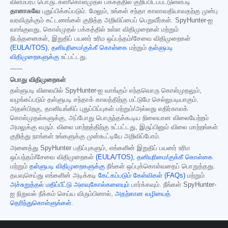
விளம்பரப் பொருட்கள்/கொள்முதல் பக்கத்தில் குறிப்பிடப்பட்டுள்ளபடி
தானாகவே
புதுப்பிக்கப்படும். மேலும், உங்கள் சந்தா காலாவதியாவதற்கு முன்பு
வரவிருக்கும் கட்டணங்கள் குறித்த அறிவிப்பைப் பெறுவீர்கள். SpyHunter-ஐ
வாங்குவது, கொள்முதல் பக்கத்தில் உள்ள விதிமுறைகள் மற்றும்
நிபந்தனைகள், இறுதிப் பயனர் உரிம ஒப்பந்தம்/சேவை விதிமுறைகள்
(EULA/TOS)
,
தனியுரிமை/குக்கீ கொள்கை
மற்றும்
தள்ளுபடி
விதிமுறைகளுக்கு
உட்பட்டது.
------
பொது விதிமுறைகள்
தள்ளுபடி விலையில் SpyHunter-ஐ வாங்கும் எந்தவொரு கொள்முதலும்,
வழங்கப்படும் தள்ளுபடி சந்தாக் காலத்திற்கு மட்டுமே செல்லுபடியாகும்.
அதன்பிறகு, தானியங்கிப் புதுப்பிப்புகள் மற்றும்/அல்லது எதிர்காலக்
கொள்முதல்களுக்கு, அப்போது பொருந்தக்கூடிய நிலையான விலையேற்றம்
அமலுக்கு வரும். விலை மாற்றத்திற்கு உட்பட்டது, இருப்பினும் விலை மாற்றங்கள்
குறித்து நாங்கள் உங்களுக்கு முன்கூட்டியே அறிவிப்போம்.
அனைத்து SpyHunter பதிப்புகளும், எங்களின் இறுதிப் பயனர் உரிம
ஒப்பந்தம்/சேவை விதிமுறைகள்
(EULA/TOS)
,
தனியுரிமை/குக்கீ கொள்கை
மற்றும்
தள்ளுபடி விதிமுறைகளுக்கு
நீங்கள் ஒப்புக்கொள்வதைப் பொறுத்தது.
தயவுசெய்து எங்களின் அடிக்கடி
கேட்கப்படும் கேள்விகள் (FAQs)
மற்றும்
அச்சுறுத்தல் மதிப்பீட்டு அளவுகோல்களையும்
பார்க்கவும். நீங்கள் SpyHunter-
ஐ நிறுவல் நீக்கம் செய்ய விரும்பினால்,
அதற்கான வழியைத்
தெரிந்துகொள்ளுங்கள்
.