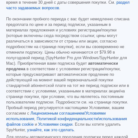
время в течение 30 дней с даты совершения покупки. См.
раздел
часто задаваемых вопросов
.
По окончании пробного периода с вас будет немедленно списана
предоплата по цене и за период подписки, указанным в
материалах предложения и условиях регистрации/покупки
(которые включены сюда посредством ссылки; цены могут
различаться в зависимости от страны или акции, согласно
подробностям на странице покупки), если вы своевременно не
отменили подписку. Цены обычно начинаются от
$79.98
в
полугодовой период (SpyHunter Pro для Windows/SpyHunter для
Mac). Приобретенная вами подписка будет
автоматически
продлена
в соответствии с условиями регистрации/покупки,
которые предусматривают автоматическое продление по
действующей на момент вашей первоначальной покупки
стандартной абонентской плате на тот же период подписки или в
соответствии с условиями, указанными в материалах акции/на
странице покупки, при условии, что вы являетесь постоянным
пользователем подписки. Подробности см. на странице покупки.
Пробный период регулируется настоящими Условиями, вашим
согласием с
Лицензионным соглашением/Условиями
использования
,
Политикой конфиденциальности/использования
файлов cookie
и
Условиями скидки
. Если вы хотите удалить
SpyHunter,
узнайте, как это сделать
.
Для оплаты автоматического продления подписки перед каждой