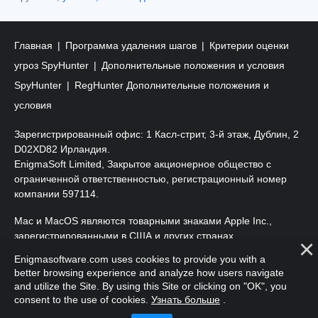
Главная
Программа удаления шагов
Критерии оценки
угроз SpyHunter
Дополнительные положения и условия
SpyHunter
RegHunter Дополнительные положения и
условия
Зарегистрированный офис: 1 Касл-стрит, 3-й этаж, Дублин, 2
D02XD82 Ирландия.
EnigmaSoft Limited, Закрытое акционерное общество с
ограниченной ответственностью, регистрационный номер
компании 597114.
Mac и MacOS являются товарными знаками Apple Inc.,
зарегистрированными в США и других странах.
Enigmasoftware.com uses cookies to provide you with a
Copyright 2016-
2026
. EnigmaSoft Ltd. Все права защищены.
better browsing experience and analyze how users navigate
and utilize the Site. By using this Site or clicking on "OK", you
consent to the use of cookies.
Узнать больше
.