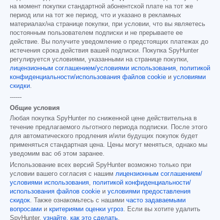
на момент покупки стандартной абонентской плате на тот же
период или на тот же период, что и указано в рекламных
материалах/на странице покупки, при условии, что вы являетесь
постоянным пользователем подписки и не прерываете ее
действие. Вы получите уведомление о предстоящих платежах до
истечения срока действия вашей подписки. Покупка SpyHunter
регулируется условиями, указанными на странице покупки,
лицензионным соглашением/условиями использования
,
политикой
конфиденциальности/использования файлов cookie
и
условиями
скидки
.
------
Общие условия
Любая покупка SpyHunter по сниженной цене действительна в
течение предлагаемого льготного периода подписки. После этого
для автоматического продления и/или будущих покупок будет
применяться стандартная цена. Цены могут меняться, однако мы
уведомим вас об этом заранее.
Использование всех версий SpyHunter возможно только при
условии вашего согласия с нашим
лицензионным соглашением/
условиями использования
,
политикой конфиденциальности/
использования файлов cookie
и
условиями предоставления
скидок
. Также ознакомьтесь с нашими
часто задаваемыми
вопросами
и
критериями оценки угроз
. Если вы хотите удалить
SpyHunter,
узнайте, как это сделать
.