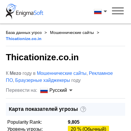
Skip
to
Русский
content
База данных угроз
Мошеннические сайты
Thicationize.co.in
Thicationize.co.in
К
Mezo
году в
Мошеннические сайты
,
Рекламное
ПО
,
Браузерные хайджекеры
году
Перевести на:
Русский
Карта показателей угрозы
?
Popularity Rank:
9,805
Уровень угрозы:
20 % (Обычный)