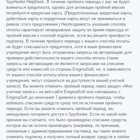
SpyHunter HelpDesk. В течение пробного периода с вас не будет
взиматься предоплата, однако для активации пробной версии
потребуется кредитная карта. (Предоплаченные кредитные карты,
дебетовые карты и подарочные карты могут не приниматься в
рамках этого предложения.) Необходимость указания способа
оплаты гарантирует непрерывную защиту во время перехода от
пробной версии к платной подписке, если вы решите приобрести
подписку. В течение пробного периода с вашего способа оплаты
не будет списываться предоплата, хотя в ваше финансовое
учреждение могут быть отправлены запросы на авторизацию для
проверки действительности вашего способа оплаты (такие
запросы на авторизацию не являются запросами на списание
средств или комиссий со стороны EnigmaSoft, но, в зависимости
от вашего способа оплаты и/или вашего финансового
учреждения, могут отразиться на доступности вашей учетной
записи). Вы можете отменить пробный период через раздел «Моя
учетная запись» на веб-сайте EnigmaSoft или связавшись с
EnigmaSoft до окончания 7-дневного пробного периода, чтобы
избежать списания средств сразу после истечения пробного
периода. Если вы решите отменить пробный период, вы
немедленно потеряете доступ к SpyHunter. Если по какой-либо
причине вы считаете, что было произведено списание средств,
которое вы не хотели производить (например, по причинам,
связанным с администрированием системы), вы также можете
отменить подписку и получить полный возврат средств в любое