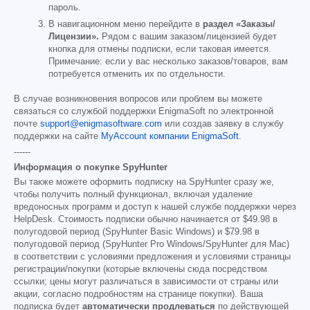
пароль.
В навигационном меню перейдите в
раздел «Заказы/
Лицензии».
Рядом с вашим заказом/лицензией будет
кнопка для отмены подписки, если таковая имеется.
Примечание: если у вас несколько заказов/товаров, вам
потребуется отменить их по отдельности.
В случае возникновения вопросов или проблем вы можете
связаться со службой поддержки EnigmaSoft по электронной
почте
support@enigmasoftware.com
или создав заявку в службу
поддержки на сайте
MyAccount компании EnigmaSoft
.
------
Информация о покупке SpyHunter
Вы также можете оформить подписку на SpyHunter сразу же,
чтобы получить полный функционал, включая удаление
вредоносных программ и доступ к нашей службе поддержки через
HelpDesk. Стоимость подписки обычно начинается от
$49.98
в
полугодовой период (SpyHunter Basic Windows) и
$79.98
в
полугодовой период (SpyHunter Pro Windows/SpyHunter для Mac)
в соответствии с условиями предложения и условиями страницы
регистрации/покупки (которые включены сюда посредством
ссылки; цены могут различаться в зависимости от страны или
акции, согласно подробностям на странице покупки). Ваша
подписка будет
автоматически продлеваться
по действующей