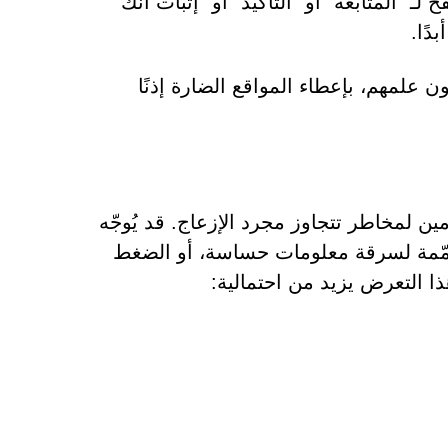
 "المتابعة" أو "التأكيد" أو "إثبات أنك
 علمهم، بإعطاء المواقع الضارة إذنًا
هات من موقع Thicationize.co.in المستخدمين لمخاطر تتجاوز مجرد الإزعاج. قد يُوجّه
ُصمّمة لسرقة معلومات حساسة، أو الضغط
هذا التعرض يزيد من احتمالية: