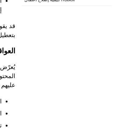
ا
إن
قد يقو
بتعطيل
العوا
المحتو
عليهم ل
ا
ا
ت