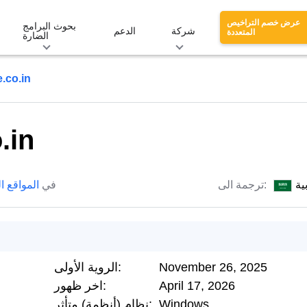
عرض خصم التراخيص
بحوث البرامج
شركة
الدعم
المتعددة
الضارة
e.co.in
.in
ية
ترجمة الى:
في
المواقع ا
November 26, 2025
الروية الأولى:
April 17, 2026
اخر ظهور:
Windows
نظام (أنظمة) متأثر: