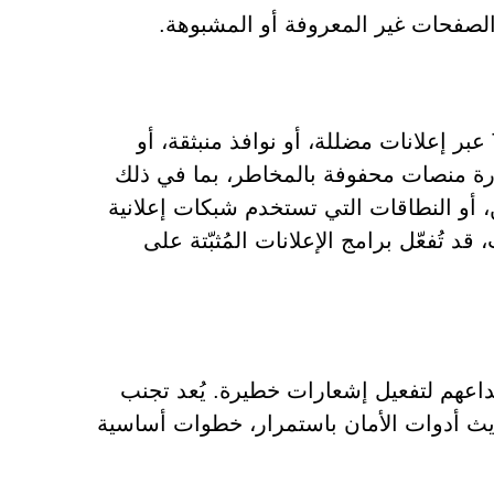
صفحات غير المعروفة أو المشبوهة.
غالبًا ما يصل المستخدمون إلى مواقع مثل Thicationize.co.in عبر إعلانات مضللة، أو نوافذ منبثقة، أو
يارة منصات محفوفة بالمخاطر، بما في ذلك
، أو النطاقات التي تستخدم شبكات إعلانية
د تُفعّل برامج الإعلانات المُثبّتة على
ة المستخدمين وخداعهم لتفعيل إشعارات خطيرة. يُعد تجنب
يث أدوات الأمان باستمرار، خطوات أساسية