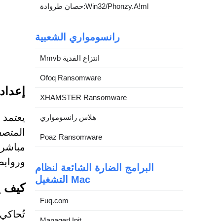
حصان طروادة:Win32/Phonzy.A!ml
رانسومواري الشعبية
Mmvb انتزاع الفدية
Ofoq Ransomware
إعداد
XHAMSTER Ransomware
هلاس رانسومواري
المتصف
Poaz Ransomware
مباشرة
وروابط 
البرامج الضارة الشائعة لنظام
التشغيل Mac
كيف ي
Fuq.com
ManagerUnit