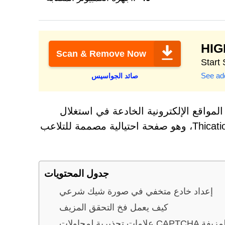
HI
Scan & Remove Now
See add
صائد الجواسيس
مواقع الإلكترونية الخادعة في استغلال
عادات التصفح الشائعة. ومن هذه التهديدات موقع Thicationize.co.in، وهو صفحة احتيالية مصممة للتلاعب
جدول المحتويات
إعداد خادع متخفي في صورة شيك شرعي
كيف يعمل فخ التحقق المزيف
 تحذيرية لمحاولات CAPTCHA المزيفة