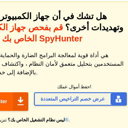
هل تشك في أن جهاز الكمبيوتر ا
وتهديدات أخرى؟
قم بفحص جهاز الك
الخاص بك بحثًا عن التهديدات باستخدام SpyHunter
المستخدمين بتحليل متعمق لأمان النظام ، واكتشاف 
بالإضافة إلى خدمة دعم تقني فردية.
حفظ أموال عملك!
عرض خصم التراخيص المتعددة
تنزي
.
ماك®
ليس نظام التشغيل الخاص بك؟
تنزي