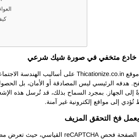
العوا
كيف
 خادع متخفي في صورة شيك شرعي
يعتمد موقع Thicationize.co.in على أساليب
ح. هدفه الرئيسي ليس المصادقة أو الأمان، بل الحصو
ً إلى الجهاز. بمجرد السماح بذلك، قد تُرسل هذه الإشع
تُؤدي إلى مواقع إلكترونية غير آمنة.
عمل فخ التحقق المزيف
تُحاكي الصفحة فحص reCAPTCHA القي