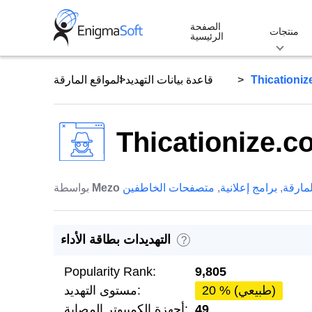
Skip
الصفحة
to
منتجات
الرئيسية
content
Thicationiz
قاعدة بيانات التهديد
المواقع المارقة
Thicationize.co
لمارقة
,
برامج إعلانية
,
متصفحات الخاطفين
Mezo
بواسطة
التهديدات بطاقة الأداء
?
Popularity Rank:
9,805
20 % (طبيعي)
مستوى التهديد:
49
أجهزة الكمبيوتر المصابة: