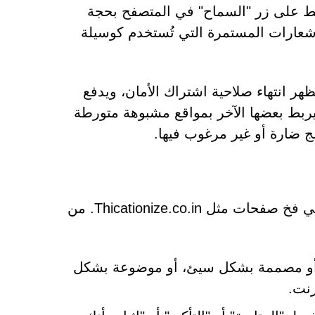
ط على زر "السماح" في المتصفح بحجة
الإشعارات المستمرة التي تُستخدم كوسيلة
ُظهر انتهاء صلاحية اشتراك الأمان، ويدفع
ويربط بعضها الآخر بمواقع مشبوهة متورطة
مج ضارة أو غير مرغوب فيها.
يُقلل التعرّف على رسائل التحقق الاحتيالية من خطر الوقوع في فخ صفحات مثل Thicationize.co.in. من
ير عادي، أو مصممة بشكل سيئ، أو موضوعة بشكل
رنت.