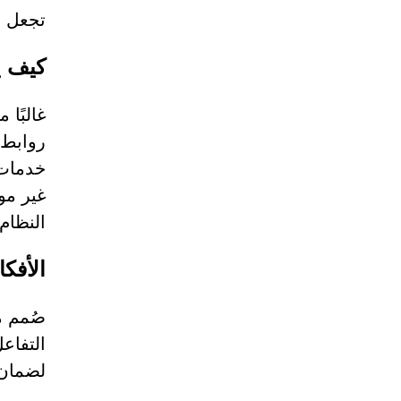
تجعل ه
كيف ي
روابط 
خدمات 
غير موث
النظام
الأفكا
التفاع
لضمان ت