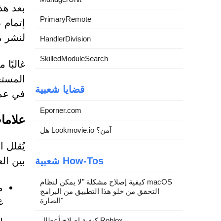
بعد هذ
PrimaryRemote
إتمام 
لنشر م
HandlerDivision
SkilledModuleSearch
غالبًا 
المستخ
قضايا شعبية
في عمل
Eporner.com
علامات ت
هل Lookmovie.io آمن؟
شعبية How-Tos
بين الع
كيفية إصلاح مشكلة "لا يمكن لنظام macOS
التحقق من خلو هذا التطبيق من البرامج
الضارة"
غ
كيفية إصلاح أعطال Roblox