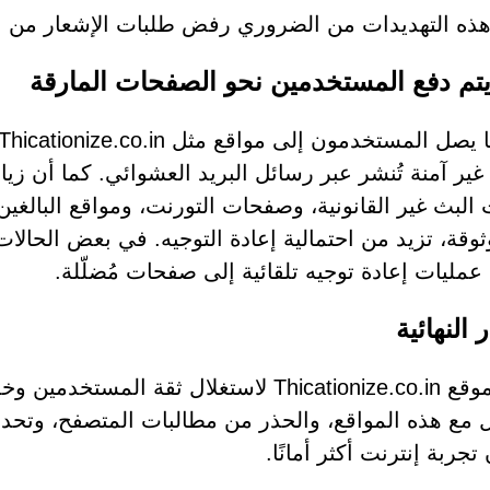
ذه التهديدات من الضروري رفض طلبات الإشعار من ال
تم دفع المستخدمين نحو الصفحات المارقة
غير آمنة تُنشر عبر رسائل البريد العشوائي. كما أن ز
البث غير القانونية، وصفحات التورنت، ومواقع البالغين
وقة، تزيد من احتمالية إعادة التوجيه. في بعض الحالات، ق
 عمليات إعادة توجيه تلقائية إلى صفحات مُضلّلة.
ر النهائية
صُمم موقع Thicationize.co.in لاستغلال ثق
ل مع هذه المواقع، والحذر من مطالبات المتصفح، وتحد
جربة إنترنت أكثر أمانًا.