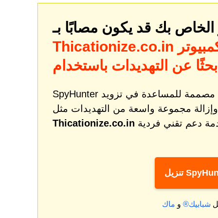
لخاص بك قد يكون مصابًا بـ
مبيوتر
Thicationize.co.in
SpyHunter هي أداة قوية لمعالجة البرامج الضارة والحماية مصممة للمساعدة في تزويد
وإزالة مجموعة واسعة من التهديدات مثل
Thicationize.co.in
ل SpyHunter
ل
شبابيك®
و