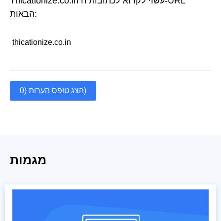
Thicationize.co.in עשוי לקרוא לכתובות ה-URL
הבאות:
thicationize.co.in
הצג טופס הערות (0)
מגמות