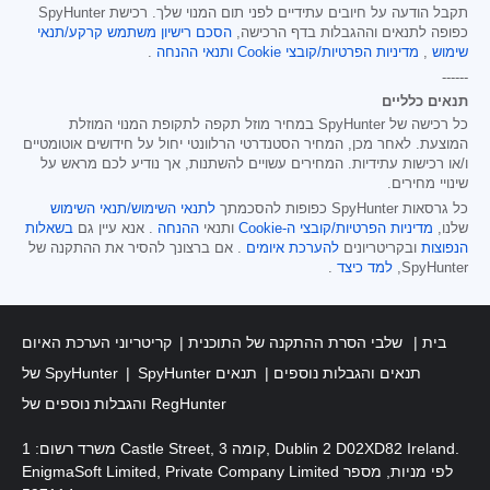
תקבל הודעה על חיובים עתידיים לפני תום המנוי שלך. רכישת SpyHunter
כפופה לתנאים וההגבלות בדף הרכישה,
הסכם רישיון משתמש קרקע/תנאי
שימוש
,
מדיניות הפרטיות/קובצי Cookie
ותנאי ההנחה
.
------
תנאים כלליים
כל רכישה של SpyHunter במחיר מוזל תקפה לתקופת המנוי המוזלת
המוצעת. לאחר מכן, המחיר הסטנדרטי הרלוונטי יחול על חידושים אוטומטיים
ו/או רכישות עתידיות. המחירים עשויים להשתנות, אך נודיע לכם מראש על
שינויי מחירים.
כל גרסאות SpyHunter כפופות להסכמתך
לתנאי השימוש/תנאי השימוש
שלנו,
מדיניות הפרטיות/קובצי ה-Cookie
ותנאי
ההנחה
. אנא עיין גם
בשאלות
הנפוצות
ובקריטריונים
להערכת איומים
. אם ברצונך להסיר את ההתקנה של
SpyHunter,
למד כיצד
.
בית
שלבי הסרת ההתקנה של התוכנית
קריטריוני הערכת האיום
SpyHunter תנאים והגבלות נוספים
תנאים
של SpyHunter
והגבלות נוספים של RegHunter
משרד רשום: 1 Castle Street, קומה 3, Dublin 2 D02XD82 Ireland.
EnigmaSoft Limited, Private Company Limited לפי מניות, מספר