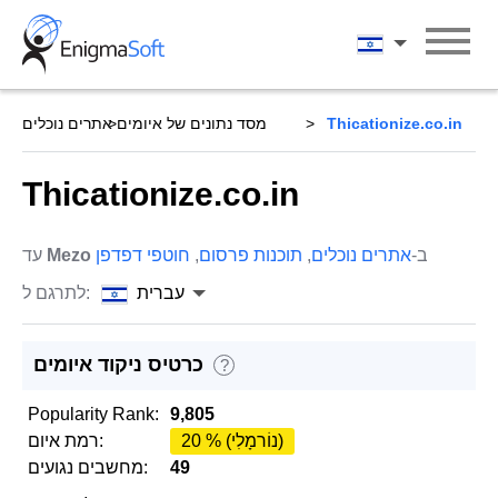
Skip
to
עברית
content
Thicationize.co.in
מסד נתונים של איומים
אתרים נוכלים
Thicationize.co.in
ב-
אתרים נוכלים
,
תוכנות פרסום
,
חוטפי דפדפן
Mezo
עד
עברית
לתרגם ל:
כרטיס ניקוד איומים
?
Popularity Rank:
9,805
20 % (נוֹרמָלִי)
רמת איום:
49
מחשבים נגועים: