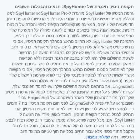
תקופת ניסיון חינמית של SpyHunter: תנאים והגבלות חשובים
גרסת הניסיון של SpyHunter מיועדת ל-SpyHunter Pro או SpyHunter למק
וכוללת מספר מכשירים (כמפורט בחומרי הקידום/דף הרכישה) לתקופת ניסיון
חד פעמית של 7 ימים, המציעה פונקציונליות מקיפה לזיהוי והסרה של תוכנות
זדוניות, אמצעי הגנה בעלי ביצועים גבוהים להגנה פעילה על המערכת שלך
מפני איומי תוכנות זדוניות, וגישה לצוות התמיכה הטכנית שלנו דרך דלפק
התמיכה של SpyHunter. לא תחויב מראש במהלך תקופת הניסיון, אם כי
נדרש כרטיס אשראי להפעלת הניסיון. (ייתכן שכרטיסי אשראי, כרטיסי חיוב
וכרטיסי מתנה ששולמו מראש לא יתקבלו במסגרת הצעה זו.) הדרישה
לשיטת התשלום שלך היא לסייע בהבטחת הגנה רציפה וללא הפרעות
במהלך המעבר מניסיון למנוי בתשלום, אם תחליט לרכוש. שיטת התשלום
שלך לא תחויב בסכום תשלום מראש במהלך תקופת הניסיון, אם כי בקשות
אישור עשויות להישלח למוסד הפיננסי שלך כדי לוודא ששיטת התשלום שלך
תקפה (הגשות אישור כאלה אינן בקשות לחיובים או עמלות מצד
EnigmaSoft, אך בהתאם לשיטת התשלום שלך ו/או למוסד הפיננסי שלך,
עשויות להשפיע על זמינות החשבון שלך). באפשרותך לבטל את גרסת הניסיון
שלך דרך מדור "החשבון שלי" באתר האינטרנט של EnigmaSoft עבור
חשבונך או על ידי פנייה ל-EnigmaSoft לפני תום תקופת הניסיון בת 7 הימים
כדי למנוע חיוב שיגיע לפירעון ויעובד מיד לאחר תום תקופת הניסיון. אם
תחליט לבטל במהלך תקופת הניסיון, תאבד באופן מיידי את הגישה ל-
SpyHunter. אם, מכל סיבה שהיא, אתה מאמין שעובד חיוב שלא רצית לבצע
(דבר שיכול להתרחש בהתאם לניהול המערכת, לדוגמה), תוכל גם לבטל
ולקבל החזר כספי מלא עבור החיוב בכל עת תוך 30 יום ממועד חיוב
הרכישה. ראה
שאלות נפוצות
.