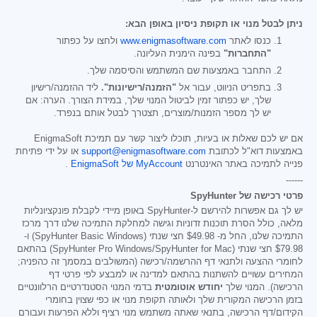
ניתן לבטל מנוי או תקופת ניסיון באופן הבא:
כנסו לאתר
www.enigmasoftware.com
ולחצו על כפתור
"התחברות"
בפינה הימנית העליונה.
התחבר באמצעות שם המשתמש והסיסמה שלך.
בתפריט הניווט, עבור אל
"הזמנה/רישיונות".
ליד ההזמנה/רישיון
שלך, יש כפתור זמין לביטול המנוי שלך, במידת הצורך. הערה: אם
יש לך מספר הזמנות/מוצרים, תצטרך לבטל אותם בנפרד.
אם יש לכם שאלות או בעיות, תוכלו ליצור קשר עם תמיכת EnigmaSoft
באמצעות דוא"ל לכתובת
support@enigmasoftware.com
או על ידי פתיחת
פנייה לתמיכה באתר האינטרנט
MyAccount של EnigmaSoft
.
------
פרטי רכישה של SpyHunter
יש לך גם אפשרות להירשם ל-SpyHunter באופן מיידי לקבלת פונקציונליות
מלאה, כולל הסרת תוכנות זדוניות וגישה למחלקת התמיכה שלנו דרך מרכז
התמיכה שלנו, החל מ-
$49.98
חצי שנתי (SpyHunter Basic Windows) ו-
$79.98
חצי שנתי (SpyHunter Pro Windows/SpyHunter for Mac) בהתאם
לחומרי ההצעה ולתנאי דף ההרשמה/רכישה (המשולבים במסמך זה כהפניה;
המחירים עשויים להשתנות בהתאם למדינה או למבצע לפי פרטי דף
הרכישה). המנוי שלך
יחודש אוטומטית
בדמי המנוי הסטנדרטיים הרלוונטיים
בזמן הרכישה המקורית שלך ולאותה תקופת מנוי או כפי שצוין בחומרי
הקידום/דף הרכישה, בתנאי שאתה משתמש מנוי רציף וללא הפרעות ועבורם