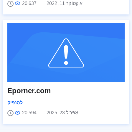
אוֹקְטוֹבֶּר 11, 2022
20,637
Eporner.com
לְהַנפִּיק
אַפּרִיל 23, 2025
20,594