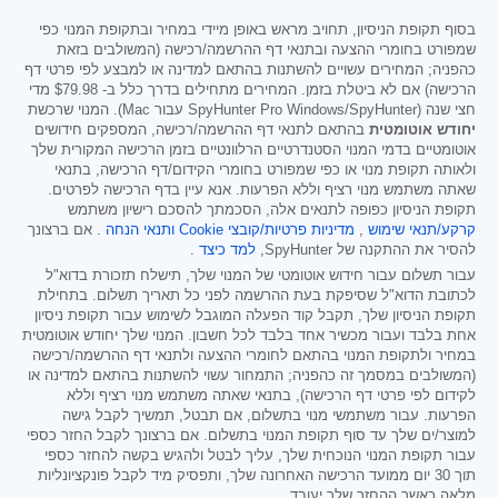
בסוף תקופת הניסיון, תחויב מראש באופן מיידי במחיר ובתקופת המנוי כפי
שמפורט בחומרי ההצעה ובתנאי דף ההרשמה/רכישה (המשולבים בזאת
כהפניה; המחירים עשויים להשתנות בהתאם למדינה או למבצע לפי פרטי דף
הרכישה) אם לא ביטלת בזמן. המחירים מתחילים בדרך כלל ב-
$79.98
מדי
חצי שנה (SpyHunter Pro Windows/SpyHunter עבור Mac). המנוי שרכשת
יחודש אוטומטית
בהתאם לתנאי דף ההרשמה/רכישה, המספקים חידושים
אוטומטיים בדמי המנוי הסטנדרטיים הרלוונטיים בזמן הרכישה המקורית שלך
ולאותה תקופת מנוי או כפי שמפורט בחומרי הקידום/דף הרכישה, בתנאי
שאתה משתמש מנוי רציף וללא הפרעות. אנא עיין בדף הרכישה לפרטים.
תקופת הניסיון כפופה לתנאים אלה, הסכמתך להסכם רישיון משתמש
קרקע/תנאי שימוש
,
מדיניות פרטיות/קובצי Cookie
ותנאי הנחה
. אם ברצונך
להסיר את ההתקנה של SpyHunter,
למד כיצד
.
עבור תשלום עבור חידוש אוטומטי של המנוי שלך, תישלח תזכורת בדוא"ל
לכתובת הדוא"ל שסיפקת בעת ההרשמה לפני כל תאריך תשלום. בתחילת
תקופת הניסיון שלך, תקבל קוד הפעלה המוגבל לשימוש עבור תקופת ניסיון
אחת בלבד ועבור מכשיר אחד בלבד לכל חשבון. המנוי שלך יחודש אוטומטית
במחיר ולתקופת המנוי בהתאם לחומרי ההצעה ולתנאי דף ההרשמה/רכישה
(המשולבים במסמך זה כהפניה; התמחור עשוי להשתנות בהתאם למדינה או
לקידום לפי פרטי דף הרכישה), בתנאי שאתה משתמש מנוי רציף וללא
הפרעות. עבור משתמשי מנוי בתשלום, אם תבטל, תמשיך לקבל גישה
למוצר/ים שלך עד סוף תקופת המנוי בתשלום. אם ברצונך לקבל החזר כספי
עבור תקופת המנוי הנוכחית שלך, עליך לבטל ולהגיש בקשה להחזר כספי
תוך 30 יום ממועד הרכישה האחרונה שלך, ותפסיק מיד לקבל פונקציונליות
מלאה כאשר ההחזר שלך יעובד.