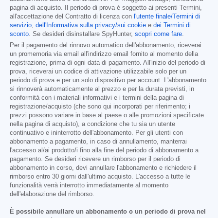
pagina di acquisto. Il periodo di prova è soggetto ai presenti Termini,
all'accettazione del Contratto di licenza con
l'utente finale/Termini di
servizio
,
dell'Informativa sulla privacy/sui cookie
e
dei Termini di
sconto
. Se desideri disinstallare SpyHunter,
scopri come fare
.
Per il pagamento del rinnovo automatico dell'abbonamento, riceverai
un promemoria via email all'indirizzo email fornito al momento della
registrazione, prima di ogni data di pagamento. All'inizio del periodo di
prova, riceverai un codice di attivazione utilizzabile solo per un
periodo di prova e per un solo dispositivo per account. L'abbonamento
si rinnoverà automaticamente al prezzo e per la durata previsti, in
conformità con i materiali informativi e i termini della pagina di
registrazione/acquisto (che sono qui incorporati per riferimento; i
prezzi possono variare in base al paese o alle promozioni specificate
nella pagina di acquisto), a condizione che tu sia un utente
continuativo e ininterrotto dell'abbonamento. Per gli utenti con
abbonamento a pagamento, in caso di annullamento, manterrai
l'accesso al/ai prodotto/i fino alla fine del periodo di abbonamento a
pagamento. Se desideri ricevere un rimborso per il periodo di
abbonamento in corso, devi annullare l'abbonamento e richiedere il
rimborso entro 30 giorni dall'ultimo acquisto. L'accesso a tutte le
funzionalità verrà interrotto immediatamente al momento
dell'elaborazione del rimborso.
È possibile annullare un abbonamento o un periodo di prova nel