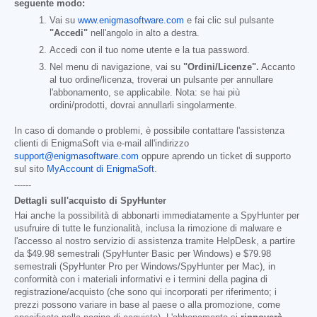
seguente modo:
Vai su
www.enigmasoftware.com
e fai clic sul pulsante
"Accedi"
nell'angolo in alto a destra.
Accedi con il tuo nome utente e la tua password.
Nel menu di navigazione, vai su
"Ordini/Licenze".
Accanto
al tuo ordine/licenza, troverai un pulsante per annullare
l'abbonamento, se applicabile. Nota: se hai più
ordini/prodotti, dovrai annullarli singolarmente.
In caso di domande o problemi, è possibile contattare l'assistenza
clienti di EnigmaSoft via e-mail all'indirizzo
support@enigmasoftware.com
oppure aprendo un ticket di supporto
sul sito
MyAccount di EnigmaSoft
.
------
Dettagli sull'acquisto di SpyHunter
Hai anche la possibilità di abbonarti immediatamente a SpyHunter per
usufruire di tutte le funzionalità, inclusa la rimozione di malware e
l'accesso al nostro servizio di assistenza tramite HelpDesk, a partire
da
$49.98
semestrali (SpyHunter Basic per Windows) e
$79.98
semestrali (SpyHunter Pro per Windows/SpyHunter per Mac), in
conformità con i materiali informativi e i termini della pagina di
registrazione/acquisto (che sono qui incorporati per riferimento; i
prezzi possono variare in base al paese o alla promozione, come