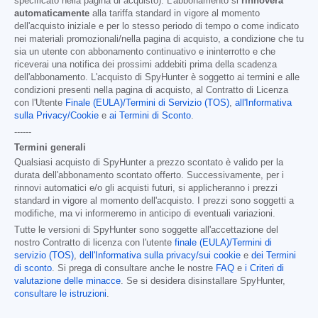
specificato nella pagina di acquisto). L'abbonamento si
rinnoverà
automaticamente
alla tariffa standard in vigore al momento
dell'acquisto iniziale e per lo stesso periodo di tempo o come indicato
nei materiali promozionali/nella pagina di acquisto, a condizione che tu
sia un utente con abbonamento continuativo e ininterrotto e che
riceverai una notifica dei prossimi addebiti prima della scadenza
dell'abbonamento. L'acquisto di SpyHunter è soggetto ai termini e alle
condizioni presenti nella pagina di acquisto, al Contratto di Licenza
con l'Utente
Finale (EULA)/Termini di Servizio (TOS)
,
all'Informativa
sulla Privacy/Cookie
e
ai Termini di Sconto
.
------
Termini generali
Qualsiasi acquisto di SpyHunter a prezzo scontato è valido per la
durata dell'abbonamento scontato offerto. Successivamente, per i
rinnovi automatici e/o gli acquisti futuri, si applicheranno i prezzi
standard in vigore al momento dell'acquisto. I prezzi sono soggetti a
modifiche, ma vi informeremo in anticipo di eventuali variazioni.
Tutte le versioni di SpyHunter sono soggette all'accettazione del
nostro Contratto di licenza con l'utente
finale (EULA)/Termini di
servizio (TOS)
,
dell'Informativa sulla privacy/sui cookie
e
dei Termini
di sconto
. Si prega di consultare anche le nostre
FAQ
e
i Criteri di
valutazione delle minacce
. Se si desidera disinstallare SpyHunter,
consultare le istruzioni
.