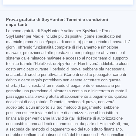
Prova gratuita di SpyHunter: Termini e condizioni
importanti
La prova gratuita di SpyHunter è valida per SpyHunter Pro o
SpyHunter per Mac e include più dispositivi (come specificato nel
materiale promozionale/pagina di acquisto) per un periodo di prova di 7
giorni, offrendo funzionalità complete di rilevamento e rimozione
malware, protezioni ad alte prestazioni per proteggere attivamente il
sistema dalle minacce malware e accesso al nostro team di supporto
tecnico tramite l'HelpDesk di SpyHunter. Non ti verrà addebitato alcun
costo anticipato durante il periodo di prova, sebbene sia necessaria
una carta di credito per attivarla. (Carte di credito prepagate, carte di
debito e carte regalo potrebbero non essere accettate con questa
offerta.) La richiesta di un metodo di pagamento è necessaria per
garantire una protezione di sicurezza continua e ininterrotta durante il
passaggio dalla prova gratuita all'abbonamento a pagamento, qualora
decidessi di acquistarlo. Durante il periodo di prova, non verrà
addebitato alcun importo sul tuo metodo di pagamento, sebbene
possano essere inviate richieste di autorizzazione al tuo istituto
finanziario per verificarne la validità (tali richieste di autorizzazione
non costituiscono addebiti o commissioni da parte di EnigmaSoft, ma,
a seconda del metodo di pagamento e/o del tuo istituto finanziario,
potrebbero influire sulla disponibilità del tuo account). Puoi annullare il