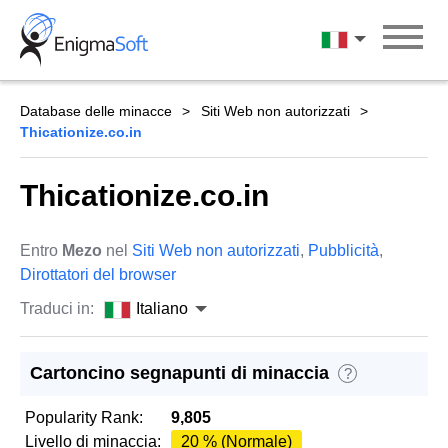
Skip
to
Italiano
content
Database delle minacce
Siti Web non autorizzati
Thicationize.co.in
Thicationize.co.in
Entro
Mezo
nel
Siti Web non autorizzati
,
Pubblicità
,
Dirottatori del browser
Traduci in:
Italiano
Cartoncino segnapunti di minaccia
?
Popularity Rank:
9,805
Livello di minaccia:
20 % (Normale)