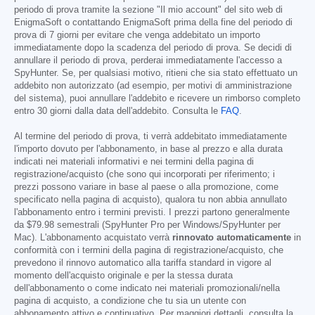
periodo di prova tramite la sezione "Il mio account" del sito web di
EnigmaSoft o contattando EnigmaSoft prima della fine del periodo di
prova di 7 giorni per evitare che venga addebitato un importo
immediatamente dopo la scadenza del periodo di prova. Se decidi di
annullare il periodo di prova, perderai immediatamente l'accesso a
SpyHunter. Se, per qualsiasi motivo, ritieni che sia stato effettuato un
addebito non autorizzato (ad esempio, per motivi di amministrazione
del sistema), puoi annullare l'addebito e ricevere un rimborso completo
entro 30 giorni dalla data dell'addebito. Consulta le
FAQ
.
Al termine del periodo di prova, ti verrà addebitato immediatamente
l'importo dovuto per l'abbonamento, in base al prezzo e alla durata
indicati nei materiali informativi e nei termini della pagina di
registrazione/acquisto (che sono qui incorporati per riferimento; i
prezzi possono variare in base al paese o alla promozione, come
specificato nella pagina di acquisto), qualora tu non abbia annullato
l'abbonamento entro i termini previsti. I prezzi partono generalmente
da
$79.98
semestrali (SpyHunter Pro per Windows/SpyHunter per
Mac). L'abbonamento acquistato verrà
rinnovato automaticamente
in
conformità con i termini della pagina di registrazione/acquisto, che
prevedono il rinnovo automatico alla tariffa standard in vigore al
momento dell'acquisto originale e per la stessa durata
dell'abbonamento o come indicato nei materiali promozionali/nella
pagina di acquisto, a condizione che tu sia un utente con
abbonamento attivo e continuativo. Per maggiori dettagli, consulta la