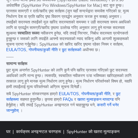
जुन सामान्यतया
$49.98
अर्धवार्षिक (SpyHunter Basic Windows) र
$79.98
अर्धवार्षिक (SpyHunter Pro Windows/SpyHunter for Mac) बाट सुरु हुन्छ।
प्रस्ताव सामग्री र दर्ता/खरीद पृष्ठ सर्तहरू (जुन यहाँ सन्दर्भद्वारा समावेश गरिएको छ; मूल्य
निर्धारण देश वा प्रति खरिद पृष्ठ विवरण प्रवर्द्धन अनुसार फरक हुन सक्छ) अनुसार।
तपाईंको सदस्यता तपाईंको मूल खरिद सदस्यताको समयमा र उही सदस्यता समय अवधिको
लागि वा प्रवर्द्धन सामग्री/खरीद पृष्ठमा उल्लेख गरिए अनुसार लागू हुने मानक सदस्यता
शुल्कमा
स्वचालित रूपमा
नवीकरण हुनेछ, यदि तपाईं निरन्तर, निर्बाध सदस्यता प्रयोगकर्ता
हुनुहुन्छ र जसको लागि तपाईंले आफ्नो सदस्यताको म्याद सकिनु अघि आगामी शुल्कहरूको
सूचना प्राप्त गर्नुहुनेछ। SpyHunter को खरिद खरिद पृष्ठमा रहेका नियम र सर्तहरू,
EULA/TOS
,
गोपनीयता/कुकी नीति
र
छुट सर्तहरूको
अधीनमा छ।
------
सामान्य सर्तहरू
छुट मूल्य अन्तर्गत SpyHunter को लागि कुनै पनि खरिद प्रस्ताव गरिएको छुट सदस्यता
अवधिको लागि मान्य हुन्छ। त्यसपछि, स्वचालित नवीकरण र/वा भविष्यका खरिदहरूको लागि
तत्काल लागू हुने मानक मूल्य निर्धारण लागू हुनेछ। मूल्य निर्धारण परिवर्तनको विषय हो, यद्यपि
हामी तपाईंलाई मूल्य परिवर्तनको अग्रिम सूचना दिनेछौं।
सबै SpyHunter संस्करणहरू हाम्रो
EULA/TOS
,
गोपनीयता/कुकी नीति
, र
छुट
सर्तहरूमा
सहमत हुनुपर्नेछ। कृपया हाम्रो
FAQs
र
खतरा मूल्याङ्कन मापदण्ड
पनि
हेर्नुहोस्। यदि तपाईं SpyHunter अनइन्स्टल गर्न चाहनुहुन्छ भने,
कसरी गर्ने भनेर
जान्नुहोस्
।
घर
कार्यक्रम अनइन्स्टल चरणहरू
SpyHunter को खतरा मूल्याङ्कन