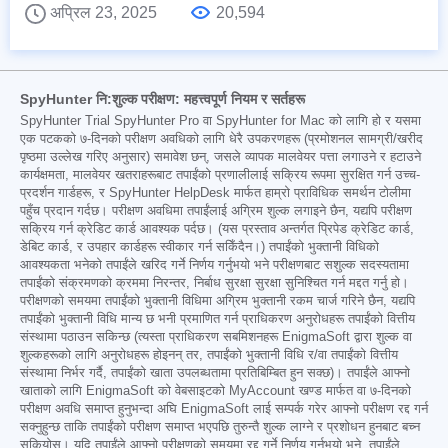
अप्रिल 23, 2025
20,594
SpyHunter नि:शुल्क परीक्षण: महत्त्वपूर्ण नियम र सर्तहरू
SpyHunter Trial SpyHunter Pro वा SpyHunter for Mac को लागि हो र यसमा
एक पटकको ७-दिनको परीक्षण अवधिको लागि धेरै उपकरणहरू (प्रमोशनल सामग्री/खरीद
पृष्ठमा उल्लेख गरिए अनुसार) समावेश छन्, जसले व्यापक मालवेयर पत्ता लगाउने र हटाउने
कार्यक्षमता, मालवेयर खतराहरूबाट तपाईंको प्रणालीलाई सक्रिय रूपमा सुरक्षित गर्न उच्च-
प्रदर्शन गार्डहरू, र SpyHunter HelpDesk मार्फत हाम्रो प्राविधिक समर्थन टोलीमा
पहुँच प्रदान गर्दछ। परीक्षण अवधिमा तपाईंलाई अग्रिम शुल्क लगाइने छैन, यद्यपि परीक्षण
सक्रिय गर्न क्रेडिट कार्ड आवश्यक पर्दछ। (यस प्रस्ताव अन्तर्गत प्रिपेड क्रेडिट कार्ड,
डेबिट कार्ड, र उपहार कार्डहरू स्वीकार गर्न सकिँदैन।) तपाईंको भुक्तानी विधिको
आवश्यकता भनेको तपाईंले खरिद गर्ने निर्णय गर्नुभयो भने परीक्षणबाट सशुल्क सदस्यतामा
तपाईंको संक्रमणको क्रममा निरन्तर, निर्बाध सुरक्षा सुरक्षा सुनिश्चित गर्न मद्दत गर्नु हो।
परीक्षणको समयमा तपाईंको भुक्तानी विधिमा अग्रिम भुक्तानी रकम चार्ज गरिने छैन, यद्यपि
तपाईंको भुक्तानी विधि मान्य छ भनी प्रमाणित गर्न प्राधिकरण अनुरोधहरू तपाईंको वित्तीय
संस्थामा पठाउन सकिन्छ (त्यस्ता प्राधिकरण सबमिशनहरू EnigmaSoft द्वारा शुल्क वा
शुल्कहरूको लागि अनुरोधहरू होइनन् तर, तपाईंको भुक्तानी विधि र/वा तपाईंको वित्तीय
संस्थामा निर्भर गर्दै, तपाईंको खाता उपलब्धतामा प्रतिबिम्बित हुन सक्छ)। तपाईंले आफ्नो
खाताको लागि EnigmaSoft को वेबसाइटको MyAccount खण्ड मार्फत वा ७-दिनको
परीक्षण अवधि समाप्त हुनुभन्दा अघि EnigmaSoft लाई सम्पर्क गरेर आफ्नो परीक्षण रद्द गर्न
सक्नुहुन्छ ताकि तपाईंको परीक्षण समाप्त भएपछि तुरुन्तै शुल्क लाग्ने र प्रशोधन हुनबाट बच्न
सकियोस्। यदि तपाईंले आफ्नो परीक्षणको समयमा रद्द गर्ने निर्णय गर्नुभयो भने, तपाईंले