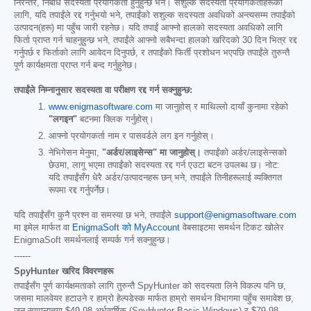
निरन्तर, निर्बाध सदस्यता प्रयोगकर्ता हुनुहुन्छ भने। सशुल्क सदस्यता प्रयोगकर्ताहरूको
लागि, यदि तपाईंले रद्द गर्नुभयो भने, तपाईंको सशुल्क सदस्यता अवधिको अन्त्यसम्म तपाईंको
उत्पादन(हरू) मा पहुँच जारी रहनेछ। यदि तपाईं आफ्नो हालको सदस्यता अवधिको लागि
फिर्ता प्राप्त गर्न चाहनुहुन्छ भने, तपाईंले आफ्नो सबैभन्दा हालको खरिदको 30 दिन भित्र रद्द
गर्नुपर्छ र फिर्ताको लागि आवेदन दिनुपर्छ, र तपाईंको फिर्ती प्रशोधन भएपछि तपाईंले तुरुन्तै
पूर्ण कार्यक्षमता प्राप्त गर्न बन्द गर्नुहुनेछ।
तपाईंले निम्नानुसार सदस्यता वा परीक्षण रद्द गर्न सक्नुहुन्छ:
www.enigmasoftware.com
मा जानुहोस् र माथिल्लो दायाँ कुनामा रहेको
"लगइन"
बटनमा क्लिक गर्नुहोस्।
आफ्नो प्रयोगकर्ता नाम र पासवर्डले लग इन गर्नुहोस्।
नेभिगेसन मेनुमा,
"अर्डर/लाइसेन्स" मा जानुहोस्।
तपाईंको अर्डर/लाइसेन्सको
छेउमा, लागू भएमा तपाईंको सदस्यता रद्द गर्न एउटा बटन उपलब्ध छ। नोट:
यदि तपाईंसँग धेरै अर्डर/उत्पादनहरू छन् भने, तपाईंले तिनीहरूलाई व्यक्तिगत
रूपमा रद्द गर्नुपर्नेछ।
यदि तपाईंसँग कुनै प्रश्न वा समस्या छ भने, तपाईंले
support@enigmasoftware.com
मा इमेल मार्फत वा
EnigmaSoft को MyAccount
वेबसाइटमा समर्थन टिकट खोलेर
EnigmaSoft समर्थनलाई सम्पर्क गर्न सक्नुहुन्छ।
------
SpyHunter खरिद विवरणहरू
तपाईंसँग पूर्ण कार्यक्षमताको लागि तुरुन्तै SpyHunter को सदस्यता लिने विकल्प पनि छ,
जसमा मालवेयर हटाउने र हाम्रो हेल्पडेस्क मार्फत हाम्रो समर्थन विभागमा पहुँच समावेश छ,