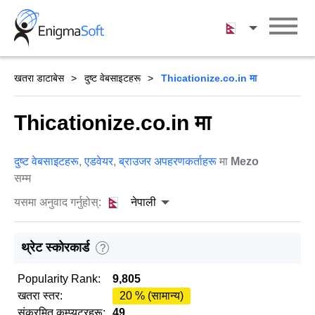
Skip
to
नेपाली
content
खतरा डाटाबेस
दुष्ट वेबसाइटहरू
Thicationize.co.in मा
Thicationize.co.in मा
दुष्ट वेबसाइटहरू
,
एडवेयर
,
ब्राउजर अपहरणकर्ताहरू
मा
Mezo
सम्म
यसमा अनुवाद गर्नुहोस्:
नेपाली
थ्रेट स्कोरकार्ड
?
Popularity Rank:
9,805
खतरा स्तर:
20 % (सामान्य)
संक्रमित कम्प्युटरहरू:
49