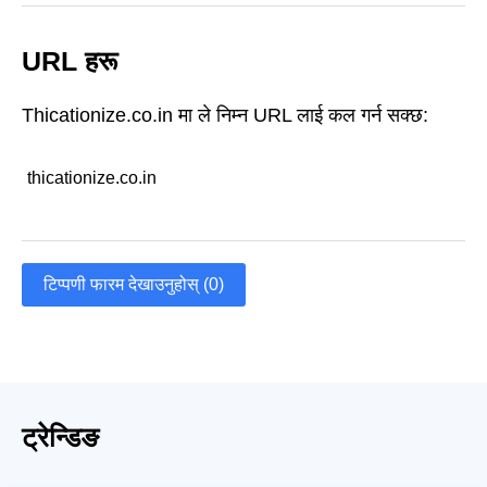
URL हरू
Thicationize.co.in मा ले निम्न URL लाई कल गर्न सक्छ:
thicationize.co.in
टिप्पणी फारम देखाउनुहोस् (0)
ट्रेन्डिङ