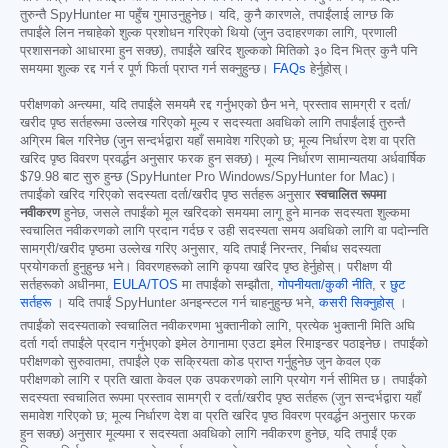
तुरुन्तै SpyHunter मा पहुँच गुमाउनुहुनेछ। यदि, कुनै कारणले, तपाईंलाई लाग्छ कि
तपाईंले लिन नचाहेको शुल्क प्रशोधन गरिएको थियो (जुन उदाहरणका लागि, प्रणाली
प्रशासनको आधारमा हुन सक्छ), तपाईंले खरिद शुल्कको मितिको ३० दिन भित्र कुनै पनि
समयमा शुल्क रद्द गर्न र पूर्ण फिर्ता प्राप्त गर्न सक्नुहुन्छ।
FAQs
हेर्नुहोस्।
परीक्षणको अन्त्यमा, यदि तपाईंले समयमै रद्द गर्नुभएको छैन भने, प्रस्ताव सामग्री र दर्ता/
खरीद पृष्ठ सर्तहरूमा उल्लेख गरिएको मूल्य र सदस्यता अवधिको लागि तपाईंलाई तुरुन्तै
अग्रिम बिल गरिनेछ (जुन सन्दर्भद्वारा यहाँ समावेश गरिएको छ; मूल्य निर्धारण देश वा प्रति
खरिद पृष्ठ विवरण प्रवर्द्धन अनुसार फरक हुन सक्छ)। मूल्य निर्धारण सामान्यतया अर्धवार्षिक
$79.98
बाट सुरु हुन्छ (SpyHunter Pro Windows/SpyHunter for Mac)।
तपाईंको खरिद गरिएको सदस्यता दर्ता/खरीद पृष्ठ सर्तहरू अनुसार
स्वचालित रूपमा
नवीकरण
हुनेछ, जसले तपाईंको मूल खरिदको समयमा लागू हुने मानक सदस्यता शुल्कमा
स्वचालित नवीकरणको लागि प्रदान गर्दछ र उही सदस्यता समय अवधिको लागि वा पदोन्नति
सामग्री/खरीद पृष्ठमा उल्लेख गरिए अनुसार, यदि तपाईं निरन्तर, निर्बाध सदस्यता
प्रयोगकर्ता हुनुहुन्छ भने। विवरणहरूको लागि कृपया खरिद पृष्ठ हेर्नुहोस्। परीक्षण यी
सर्तहरूको अधीनमा,
EULA/TOS
मा तपाईंको सम्झौता,
गोपनीयता/कुकी नीति
, र
छुट
सर्तहरू
। यदि तपाईं SpyHunter अनइन्स्टल गर्न चाहनुहुन्छ भने,
कसरी सिक्नुहोस्
।
तपाईंको सदस्यताको स्वचालित नवीकरणमा भुक्तानीको लागि, प्रत्येक भुक्तानी मिति अघि
दर्ता गर्दा तपाईंले प्रदान गर्नुभएको इमेल ठेगानामा एउटा इमेल रिमाइन्डर पठाइनेछ। तपाईंको
परीक्षणको सुरुवातमा, तपाईंले एक सक्रियता कोड प्राप्त गर्नुहुनेछ जुन केवल एक
परीक्षणको लागि र प्रति खाता केवल एक उपकरणको लागि प्रयोग गर्न सीमित छ। तपाईंको
सदस्यता स्वचालित रूपमा प्रस्ताव सामग्री र दर्ता/खरीद पृष्ठ सर्तहरू (जुन सन्दर्भद्वारा यहाँ
समावेश गरिएको छ; मूल्य निर्धारण देश वा प्रति खरिद पृष्ठ विवरण प्रवर्द्धन अनुसार फरक
हुन सक्छ) अनुसार मूल्यमा र सदस्यता अवधिको लागि नवीकरण हुनेछ, यदि तपाईं एक