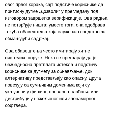
овог првог корака, сајт подстиче кориснике да
притисну дугме „Дозволи“ у прегледачу под
изговором завршетка верификације. Ова радња
не потврђује ништа; уместо тога, она одобрава
текућа обавештења која служе као средство за
обмањујући садржај.
Ова обавештења често имитирају хитне
системске поруке. Нека се претварају да је
безбедносна претплата истекла и подстичу
кориснике ка дугмету за обнављање, док
алтернативу представљају као опасну. Друга
повезују са сумњивим доменима који су
укључени у фишинг, преварна плаћања или
дистрибуцију нежељеног или злонамерног
софтвера.