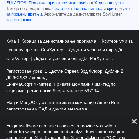
EULA/TOS
,
Политике приватности/колачића
и
Услова попуста
.
Такође погледајте наша
често постављана питања
и
критеријуме
за процену претњи
. Ако желите да деинсталирате SpyHunter,
сазнајте како
.
Кућа
Кораци за деинсталирање програма
Критеријуми за
процену претње СпиХунтер
Додатни услови и одредбе
СпиХунтер
Додатни услови и одредбе РегХунтер-а
Регистрован уред: 1 Цастле Стреет, 3рд Флоор, Дублин 2
Д02КСД82 Иреланд.
ЕнигмаСофт Лимитед, Привате Цомпани Лимитед по
акцијама, регистарски број компаније 597114.
Мац и МацОС су заштитни знаци компаније Аппле Инц.,
регистровани у САД и другим земљама.
Ауторско право 2016-
2026
. ЕнигмаСофт Лтд. Сва права
Enigmasoftware.com uses cookies to provide you with a
задржана.
better browsing experience and analyze how users navigate
and utilize the Site. By using this Site or clicking on "OK", you