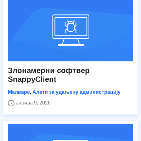
Злонамерни софтвер
SnappyClient
Малваре
,
Алати за удаљену администрацију
априла 9, 2026