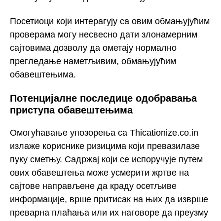
Посетиоци који интерагују са овим обмањујућим
проверама могу несвесно дати злонамерним
сајтовима дозволу да ометају нормално
прегледање наметљивим, обмањујућим
обавештењима.
Потенцијалне последице одобравања
приступа обавештењима
Омогућавање упозорења са Thicationize.co.in
излаже кориснике ризицима који превазилазе
пуку сметњу. Садржај који се испоручује путем
ових обавештења може усмерити жртве на
сајтове направљене да краду осетљиве
информације, врше притисак на њих да изврше
преварна плаћања или их наговоре да преузму