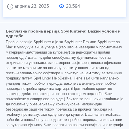
априла 23, 2025
20,594
Бесплатна пробна верзија SpyHunter-а: Важни услови и
одредбе
Пробна верзија SpyHunter-а је за SpyHunter Pro или SpyHunter за
Mac и укључује више уређаја (као што је наведено у промотивним
материјалима/страници за куповину) за једнократни пробни
период од 7 дана, нудећи свеобухватну функционалност за
откривање и уклањање злонамерног софтвера, високо ефикасне
заштитне механизме за активну заштиту вашег система од
претњи злонамерног софтвера и приступ нашем тиму за техничку
подршку путем SpyHunter HelpDesk-а. Неће вам бити наплаћено
унапред током пробног периода, иако је за активирање пробног
периода потребна кредитна картица. (Претплаћене кредитне
картице, дебитне картице и поклон картице можда неће бити
прихваћене у оквиру ове понуде.) Захтев за ваш начин плаћања је
да помогне у обезбеђивању континуиране, непрекидне
безбедносне заштите током преласка са пробног периода на
плаћену претплату, ако одлучите да купите. Ваш начин плаћања
неће бити наплаћен унапред током пробног периода, иако захтеви
за ауторизацију могу бити послати вашој финансијској институцији