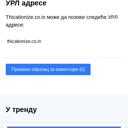
УРЛ адресе
Thicationize.co.in може да позове следеће УРЛ
адресе:
thicationize.co.in
Прикажи образац за коментаре (0)
У тренду