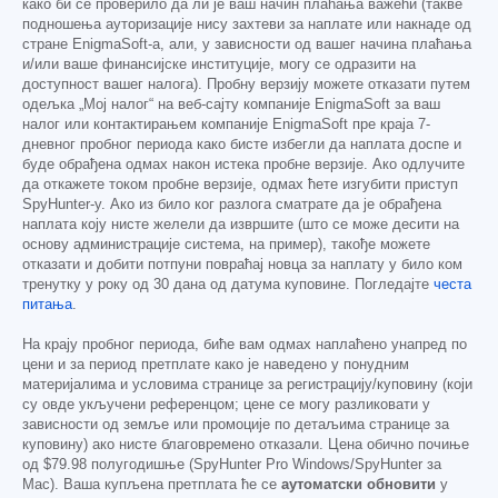
како би се проверило да ли је ваш начин плаћања важећи (такве
подношења ауторизације нису захтеви за наплате или накнаде од
стране EnigmaSoft-а, али, у зависности од вашег начина плаћања
и/или ваше финансијске институције, могу се одразити на
доступност вашег налога). Пробну верзију можете отказати путем
одељка „Мој налог“ на веб-сајту компаније EnigmaSoft за ваш
налог или контактирањем компаније EnigmaSoft пре краја 7-
дневног пробног периода како бисте избегли да наплата доспе и
буде обрађена одмах након истека пробне верзије. Ако одлучите
да откажете током пробне верзије, одмах ћете изгубити приступ
SpyHunter-у. Ако из било ког разлога сматрате да је обрађена
наплата коју нисте желели да извршите (што се може десити на
основу администрације система, на пример), такође можете
отказати и добити потпуни повраћај новца за наплату у било ком
тренутку у року од 30 дана од датума куповине. Погледајте
честа
питања
.
На крају пробног периода, биће вам одмах наплаћено унапред по
цени и за период претплате како је наведено у понудним
материјалима и условима странице за регистрацију/куповину (који
су овде укључени референцом; цене се могу разликовати у
зависности од земље или промоције по детаљима странице за
куповину) ако нисте благовремено отказали. Цена обично почиње
од
$79.98
полугодишње (SpyHunter Pro Windows/SpyHunter за
Mac). Ваша купљена претплата ће се
аутоматски обновити
у