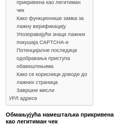
прикривена као легитиман
чек
Како функционише замка за
лажну верификацију
Упозоравајући знаци лажних
покушаја CAPTCHA-е
Потенцијалне последице
одобравања приступа
обавештењима
Како се корисници доводе до
лажних страница
Завршне мисли
УРЛ адресе
Обмањујућа намештаљка прикривена
као легитиман чек