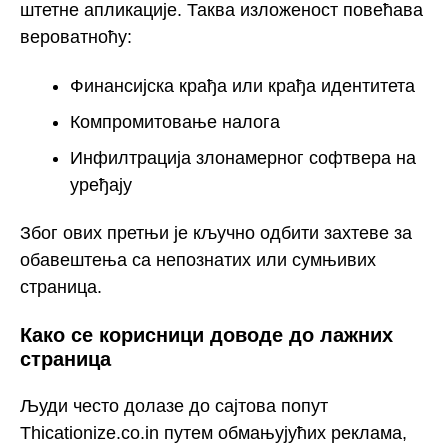
штетне апликације. Таква изложеност повећава
вероватноћу:
Финансијска крађа или крађа идентитета
Компромитовање налога
Инфилтрација злонамерног софтвера на
уређају
Због ових претњи је кључно одбити захтеве за
обавештења са непознатих или сумњивих
страница.
Како се корисници доводе до лажних
страница
Људи често долазе до сајтова попут
Thicationize.co.in путем обмањујућих реклама,