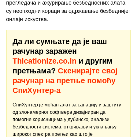
прегледача и ажурирање безбедносних алата
су неопходни кораци за одржавање безбеднијег
онлајн искуства.
Да ли сумњате да је ваш
рачунар заражен
Thicationize.co.in
и другим
претњама?
Скенирајте свој
рачунар на претње помоћу
СпиХунтер-а
СпиХунтер је моћан алат за санацију и заштиту
од злонамерног софтвера дизајниран да
помогне корисницима у дубинској анализи
безбедности система, откривању и уклањању
широког спектра претњи као што је