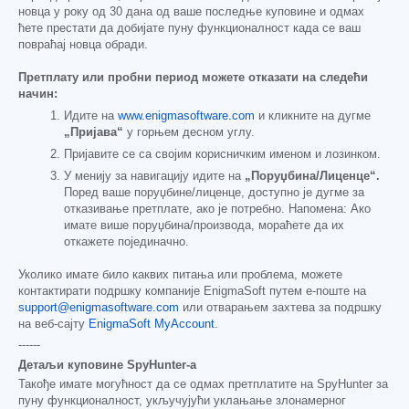
новца у року од 30 дана од ваше последње куповине и одмах
ћете престати да добијате пуну функционалност када се ваш
повраћај новца обради.
Претплату или пробни период можете отказати на следећи
начин:
Идите на
www.enigmasoftware.com
и кликните на дугме
„Пријава“
у горњем десном углу.
Пријавите се са својим корисничким именом и лозинком.
У менију за навигацију идите на
„Поруџбина/Лиценце“.
Поред ваше поруџбине/лиценце, доступно је дугме за
отказивање претплате, ако је потребно. Напомена: Ако
имате више поруџбина/производа, мораћете да их
откажете појединачно.
Уколико имате било каквих питања или проблема, можете
контактирати подршку компаније EnigmaSoft путем е-поште на
support@enigmasoftware.com
или отварањем захтева за подршку
на веб-сајту
EnigmaSoft MyAccount
.
------
Детаљи куповине SpyHunter-а
Такође имате могућност да се одмах претплатите на SpyHunter за
пуну функционалност, укључујући уклањање злонамерног