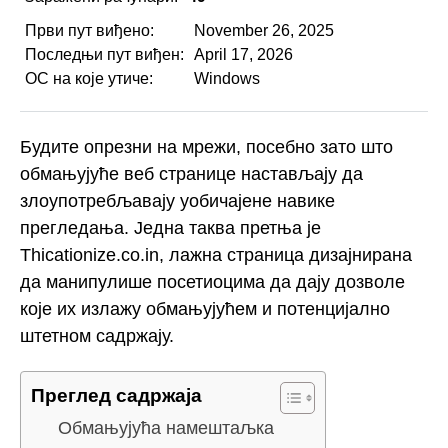
Први пут виђено:
November 26, 2025
Последњи пут виђен:
April 17, 2026
ОС на које утиче:
Windows
Будите опрезни на мрежи, посебно зато што
обмањујуће веб странице настављају да
злоупотребљавају уобичајене навике
прегледања. Једна таква претња је
Thicationize.co.in, лажна страница дизајнирана
да манипулише посетиоцима да дају дозволе
које их излажу обмањујућем и потенцијално
штетном садржају.
Преглед садржаја
Обмањујућа намештаљка