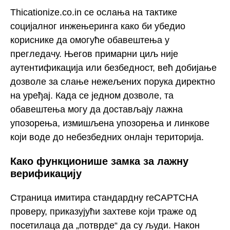
Thicationize.co.in се ослања на тактике
социјалног инжењеринга како би убедио
кориснике да омогуће обавештења у
прегледачу. Његов примарни циљ није
аутентификација или безбедност, већ добијање
дозволе за слање нежељених порука директно
на уређај. Када се једном дозволе, та
обавештења могу да достављају лажна
упозорења, измишљена упозорења и линкове
који воде до небезбедних онлајн територија.
Како функционише замка за лажну
верификацију
Страница имитира стандардну reCAPTCHA
проверу, приказујући захтеве који траже од
посетилаца да „потврде“ да су људи. Након