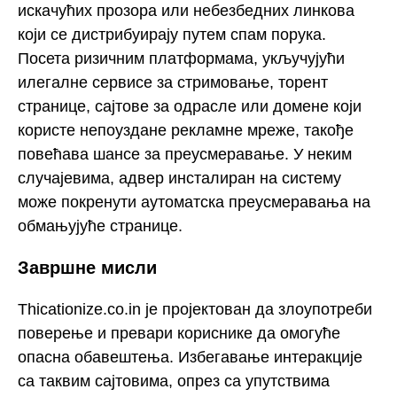
искачућих прозора или небезбедних линкова
који се дистрибуирају путем спам порука.
Посета ризичним платформама, укључујући
илегалне сервисе за стримовање, торент
странице, сајтове за одрасле или домене који
користе непоуздане рекламне мреже, такође
повећава шансе за преусмеравање. У неким
случајевима, адвер инсталиран на систему
може покренути аутоматска преусмеравања на
обмањујуће странице.
Завршне мисли
Thicationize.co.in је пројектован да злоупотреби
поверење и превари кориснике да омогуће
опасна обавештења. Избегавање интеракције
са таквим сајтовима, опрез са упутствима