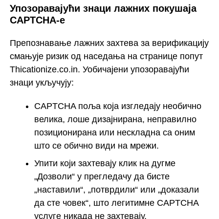
Упозоравајући знаци лажних покушаја
CAPTCHA-е
Препознавање лажних захтева за верификацију
смањује ризик од наседања на странице попут
Thicationize.co.in. Уобичајени упозоравајући
знаци укључују:
CAPTCHA поља која изгледају необично
велика, лоше дизајнирана, неправилно
позиционирана или нескладна са оним
што се обично види на мрежи.
Упити који захтевају клик на дугме
„Дозволи“ у прегледачу да бисте
„наставили“, „потврдили“ или „доказали
да сте човек“, што легитимне CAPTCHA
услуге никада не захтевају.