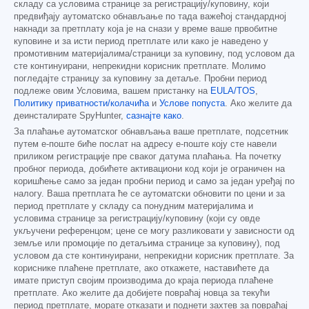
складу са условима странице за регистрацију/куповину, који
предвиђају аутоматско обнављање по тада важећој стандардној
накнади за претплату која је на снази у време ваше првобитне
куповине и за исти период претплате или како је наведено у
промотивним материјалима/страници за куповину, под условом да
сте континуирани, непрекидни корисник претплате. Молимо
погледајте страницу за куповину за детаље. Пробни период
подлеже овим Условима, вашем пристанку на
EULA/TOS
,
Политику приватности/колачића
и
Услове попуста
. Ако желите да
деинсталирате SpyHunter,
сазнајте како
.
За плаћање аутоматског обнављања ваше претплате, подсетник
путем е-поште биће послат на адресу е-поште коју сте навели
приликом регистрације пре сваког датума плаћања. На почетку
пробног периода, добићете активациони код који је ограничен на
коришћење само за један пробни период и само за један уређај по
налогу. Ваша претплата ће се аутоматски обновити по цени и за
период претплате у складу са понудним материјалима и
условима странице за регистрацију/куповину (који су овде
укључени референцом; цене се могу разликовати у зависности од
земље или промоције по детаљима странице за куповину), под
условом да сте континуирани, непрекидни корисник претплате. За
кориснике плаћене претплате, ако откажете, наставићете да
имате приступ својим производима до краја периода плаћене
претплате. Ако желите да добијете повраћај новца за текући
период претплате, морате отказати и поднети захтев за повраћај