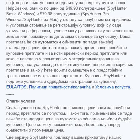
софтвера и приступ нашем одељењу за подршку путем нашег
HelpDesk-а, обично по цени од
$49.98
полугодишње (SpyHunter
Basic Windows) и
$79.98
полугодишње (SpyHunter Pro
Windows/SpyHunter за Mac) у складу са понуђеним материјалима
и условима странице за регистрацију/куповину (који су овде
укључени референцом; цене се могу разликовати у зависности од
земље или промоције по детаљима странице за куповину). Ваша
претплата ће
се аутоматски обновити
по тада важећој
стандардној цени претплате која важи у време ваше првобитне
куповине претплате и за исти временски период претплате или
како је наведено у промотивним материјалима/страници за
куповину, под условом да сте континуирани, непрекидни корисник
претплате и за коју ћете добити обавештење о предстојећим
трошковима пре истека ваше претплате. Куповина SpyHunter-а
подлеже условима и одредбама на страници за куповину,
EULA/TOS
,
Политици приватности/колачића
и
Условима попуста
.
------
Општи услови
Свака куповина за SpyHunter по сниженој цени важи за понуђени
период претплате са попустом. Након тога, примењиваће се тада
важеће стандардне цене за аутоматско обнављање и/или будуће
куповине. Цене се могу променити, мада ћемо вас унапред
обавестити о променама цена.
Све верзије SpyHunter-а подлежу вашем прихватању наших