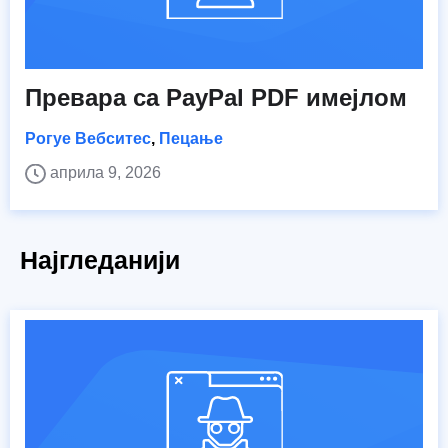
Превара са PayPal PDF имејлом
Рогуе Вебситес
,
Пецање
априла 9, 2026
Најгледанији