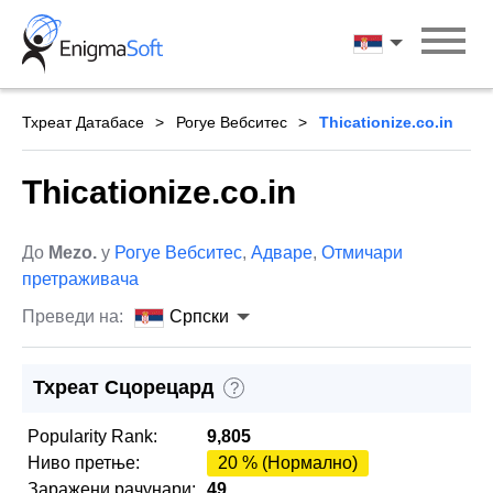
Skip
to
Српски
content
Тхреат Датабасе
Рогуе Вебситес
Thicationize.co.in
Thicationize.co.in
До
Mezo.
у
Рогуе Вебситес
,
Адваре
,
Отмичари
претраживача
Преведи на:
Српски
Тхреат Сцорецард
?
Popularity Rank:
9,805
Ниво претње:
20 % (Нормално)
Заражени рачунари:
49