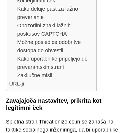
kot legitimni ček
Kako deluje past za lažno
preverjanje
Opozorilni znaki lažnih
poskusov CAPTCHA
Možne posledice odobritve
dostopa do obvestil
Kako uporabnike pripeljejo do
prevarantskih strani
Zaključne misli
URL-ji
Zavajajoča nastavitev, prikrita kot
legitimni ček
Spletna stran Thicationize.co.in se zanaša na
taktike socialnega inženiringa, da bi uporabnike