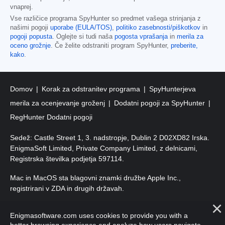
vnaprej.
Vse različice programa SpyHunter so predmet vašega strinjanja z
našimi pogoji
uporabe (EULA/TOS)
,
politiko zasebnosti/piškotkov
in
pogoji popusta
. Oglejte si tudi naša
pogosta vprašanja
in
merila za
oceno grožnje
. Če želite odstraniti program SpyHunter,
preberite,
kako
.
Domov
Korak za odstranitev programa
SpyHunterjeva
merila za ocenjevanje groženj
Dodatni pogoji za SpyHunter
RegHunter Dodatni pogoji
Sedež: Castle Street 1, 3. nadstropje, Dublin 2 D02XD82 Irska.
EnigmaSoft Limited, Private Company Limited, z delnicami,
Registrska številka podjetja 597114.
Mac in MacOS sta blagovni znamki družbe Apple Inc.,
registrirani v ZDA in drugih državah.
Avtorske pravice 2016–
2026
. EnigmaSoft Ltd. Vse pravice
Enigmasoftware.com uses cookies to provide you with a
pridržane.