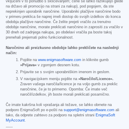
vključeni v to ponudbo s sklicevanjem; cene se lahko razlikujejo glede
na državo ali promocijo na strani za nakup), pod pogojem, da ste
neprekinjen uporabnik naročnine. Uporabniki plačljive naročnine bodo
v primeru preklica še naprej imeli dostop do svojih izdelkov do konca
obdobja plačljive naročnine. Če želite prejeti vračilo za trenutno
obdobje naročnine, morate preklicati naročnino in zaprositi za vračilo v
30 dneh od zadnjega nakupa, po obdelavi vračila pa boste takoj
prenehali prejemati polno funkcionalnost.
Naročnino ali preizkusno obdobje lahko prekličete na naslednji
način:
Pojdite na
www.enigmasoftware.com
in kliknite gumb
»Prijava«
v zgornjem desnem kotu.
Prijavite se s svojim uporabniškim imenom in geslom.
V navigacijskem meniju pojdite na
»Naročilo/Licence«.
Zraven vašega naročila/licence je na voljo gumb za preklic
naročnine, če je to primerno. Opomba: Če imate več
naročil/izdelkov, jih boste morali preklicati posamično.
Če imate kakršna koli vprašanja ali težave, se lahko obrnete na
podporo EnigmaSoft po e-pošti na
support@enigmasoftware.com
ali
tako, da odprete zahtevo za podporo na spletni strani
EnigmaSoft
MyAccount
.
------