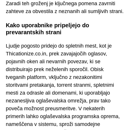
Zaradi teh groženj je ključnega pomena zavrniti
zahteve za obvestila z neznanih ali sumljivih strani.
Kako uporabnike pripeljejo do
prevarantskih strani
Ljudje pogosto pridejo do spletnih mest, kot je
Thicationize.co.in, prek zavajajočih oglasov,
pojavnih oken ali nevarnih povezav, ki se
distribuirajo prek neželenih sporočil. Obisk
tveganih platform, vključno z nezakonitimi
storitvami pretakanja, torrent stranmi, spletnimi
mesti za odrasle ali domenami, ki uporabljajo
nezanesljiva oglaševalska omrežja, prav tako
poveča možnost preusmeritve. V nekaterih
primerih lahko oglaševalska programska oprema,
nameščena v sistemu, sproži samodejne