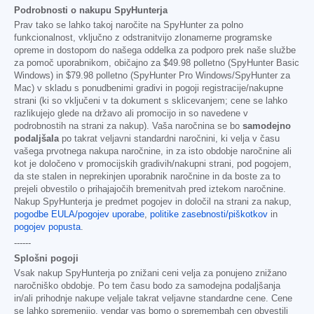
Podrobnosti o nakupu SpyHunterja
Prav tako se lahko takoj naročite na SpyHunter za polno
funkcionalnost, vključno z odstranitvijo zlonamerne programske
opreme in dostopom do našega oddelka za podporo prek naše službe
za pomoč uporabnikom, običajno za
$49.98
polletno (SpyHunter Basic
Windows) in
$79.98
polletno (SpyHunter Pro Windows/SpyHunter za
Mac) v skladu s ponudbenimi gradivi in pogoji registracije/nakupne
strani (ki so vključeni v ta dokument s sklicevanjem; cene se lahko
razlikujejo glede na državo ali promocijo in so navedene v
podrobnostih na strani za nakup). Vaša naročnina se bo
samodejno
podaljšala
po takrat veljavni standardni naročnini, ki velja v času
vašega prvotnega nakupa naročnine, in za isto obdobje naročnine ali
kot je določeno v promocijskih gradivih/nakupni strani, pod pogojem,
da ste stalen in neprekinjen uporabnik naročnine in da boste za to
prejeli obvestilo o prihajajočih bremenitvah pred iztekom naročnine.
Nakup SpyHunterja je predmet pogojev in določil na strani za nakup,
pogodbe EULA/pogojev uporabe
,
politike zasebnosti/piškotkov
in
pogojev popusta
.
------
Splošni pogoji
Vsak nakup SpyHunterja po znižani ceni velja za ponujeno znižano
naročniško obdobje. Po tem času bodo za samodejna podaljšanja
in/ali prihodnje nakupe veljale takrat veljavne standardne cene. Cene
se lahko spremenijo, vendar vas bomo o spremembah cen obvestili