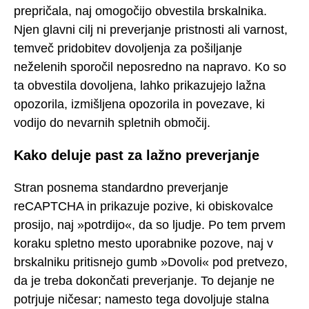
prepričala, naj omogočijo obvestila brskalnika.
Njen glavni cilj ni preverjanje pristnosti ali varnost,
temveč pridobitev dovoljenja za pošiljanje
neželenih sporočil neposredno na napravo. Ko so
ta obvestila dovoljena, lahko prikazujejo lažna
opozorila, izmišljena opozorila in povezave, ki
vodijo do nevarnih spletnih območij.
Kako deluje past za lažno preverjanje
Stran posnema standardno preverjanje
reCAPTCHA in prikazuje pozive, ki obiskovalce
prosijo, naj »potrdijo«, da so ljudje. Po tem prvem
koraku spletno mesto uporabnike pozove, naj v
brskalniku pritisnejo gumb »Dovoli« pod pretvezo,
da je treba dokončati preverjanje. To dejanje ne
potrjuje ničesar; namesto tega dovoljuje stalna