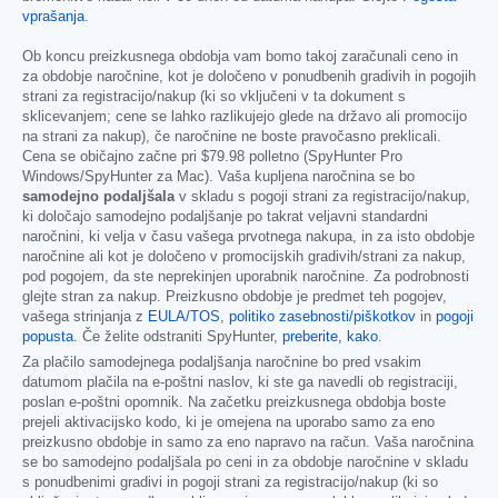
vprašanja
.
Ob koncu preizkusnega obdobja vam bomo takoj zaračunali ceno in
za obdobje naročnine, kot je določeno v ponudbenih gradivih in pogojih
strani za registracijo/nakup (ki so vključeni v ta dokument s
sklicevanjem; cene se lahko razlikujejo glede na državo ali promocijo
na strani za nakup), če naročnine ne boste pravočasno preklicali.
Cena se običajno začne pri
$79.98
polletno (SpyHunter Pro
Windows/SpyHunter za Mac). Vaša kupljena naročnina se bo
samodejno podaljšala
v skladu s pogoji strani za registracijo/nakup,
ki določajo samodejno podaljšanje po takrat veljavni standardni
naročnini, ki velja v času vašega prvotnega nakupa, in za isto obdobje
naročnine ali kot je določeno v promocijskih gradivih/strani za nakup,
pod pogojem, da ste neprekinjen uporabnik naročnine. Za podrobnosti
glejte stran za nakup. Preizkusno obdobje je predmet teh pogojev,
vašega strinjanja z
EULA/TOS
,
politiko zasebnosti/piškotkov
in
pogoji
popusta
. Če želite odstraniti SpyHunter,
preberite, kako
.
Za plačilo samodejnega podaljšanja naročnine bo pred vsakim
datumom plačila na e-poštni naslov, ki ste ga navedli ob registraciji,
poslan e-poštni opomnik. Na začetku preizkusnega obdobja boste
prejeli aktivacijsko kodo, ki je omejena na uporabo samo za eno
preizkusno obdobje in samo za eno napravo na račun. Vaša naročnina
se bo samodejno podaljšala po ceni in za obdobje naročnine v skladu
s ponudbenimi gradivi in pogoji strani za registracijo/nakup (ki so