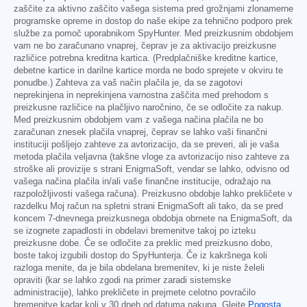
zaščite za aktivno zaščito vašega sistema pred grožnjami zlonamerne
programske opreme in dostop do naše ekipe za tehnično podporo prek
službe za pomoč uporabnikom SpyHunter. Med preizkusnim obdobjem
vam ne bo zaračunano vnaprej, čeprav je za aktivacijo preizkusne
različice potrebna kreditna kartica. (Predplačniške kreditne kartice,
debetne kartice in darilne kartice morda ne bodo sprejete v okviru te
ponudbe.) Zahteva za vaš način plačila je, da se zagotovi
neprekinjena in neprekinjena varnostna zaščita med prehodom s
preizkusne različice na plačljivo naročnino, če se odločite za nakup.
Med preizkusnim obdobjem vam z vašega načina plačila ne bo
zaračunan znesek plačila vnaprej, čeprav se lahko vaši finančni
instituciji pošljejo zahteve za avtorizacijo, da se preveri, ali je vaša
metoda plačila veljavna (takšne vloge za avtorizacijo niso zahteve za
stroške ali provizije s strani EnigmaSoft, vendar se lahko, odvisno od
vašega načina plačila in/ali vaše finančne institucije, odražajo na
razpoložljivosti vašega računa). Preizkusno obdobje lahko prekličete v
razdelku Moj račun na spletni strani EnigmaSoft ali tako, da se pred
koncem 7-dnevnega preizkusnega obdobja obrnete na EnigmaSoft, da
se izognete zapadlosti in obdelavi bremenitve takoj po izteku
preizkusne dobe. Če se odločite za preklic med preizkusno dobo,
boste takoj izgubili dostop do SpyHunterja. Če iz kakršnega koli
razloga menite, da je bila obdelana bremenitev, ki je niste želeli
opraviti (kar se lahko zgodi na primer zaradi sistemske
administracije), lahko prekličete in prejmete celotno povračilo
bremenitve kadar koli v 30 dneh od datuma nakupa. Glejte
Pogosta