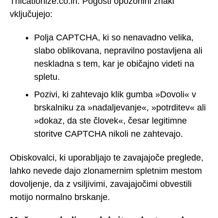
Thicationize.co.in. Pogosti opozorilni znaki
vključujejo:
Polja CAPTCHA, ki so nenavadno velika,
slabo oblikovana, nepravilno postavljena ali
neskladna s tem, kar je običajno videti na
spletu.
Pozivi, ki zahtevajo klik gumba »Dovoli« v
brskalniku za »nadaljevanje«, »potrditev« ali
»dokaz, da ste človek«, česar legitimne
storitve CAPTCHA nikoli ne zahtevajo.
Obiskovalci, ki uporabljajo te zavajajoče preglede,
lahko nevede dajo zlonamernim spletnim mestom
dovoljenje, da z vsiljivimi, zavajajočimi obvestili
motijo normalno brskanje.