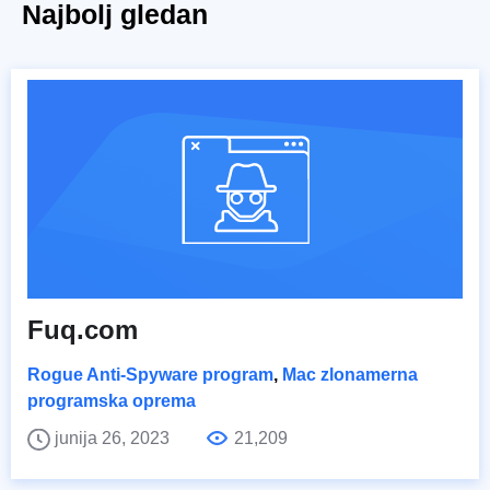
Najbolj gledan
Fuq.com
Rogue Anti-Spyware program
,
Mac zlonamerna
programska oprema
junija 26, 2023
21,209