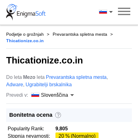
Skip
to
Slovenščina
content
Podjetje o grožnjah
Prevarantska spletna mesta
Thicationize.co.in
Thicationize.co.in
Do leta
Mezo
leta
Prevarantska spletna mesta
,
Adware
,
Ugrabitelji brskalnika
Prevedi v:
Slovenščina
Bonitetna ocena
?
Popularity Rank:
9,805
Stopnja nevarnosti:
20 % (Normalno)