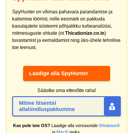
SpyHunter on võimas pahavara parandamise ja
kaitsmise tööriist, mille eesmärk on pakkuda
kasutajatele süsteemi põhjalikku turbeanalüüsi,
mitmesuguste ohtude (nt
Thicationize.co.in
)
tuvastamist ja eemaldamist ning üks-ühele tehnilise
toe teenust.
Laadige alla SpyHunter
Säästke oma ettevõtte raha!
Mitme litsentsi
allahindluspakkumine
Kas pole teie OS?
Laadige alla versioonide
Windows®
ja
Mac®
jaoks.