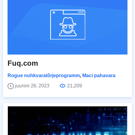
Fuq.com
Rogue nuhkvaratõrjeprogramm
,
Maci pahavara
juunini 26, 2023
21,209