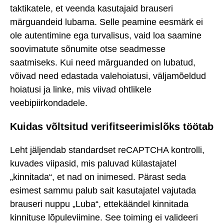
taktikatele, et veenda kasutajaid brauseri
märguandeid lubama. Selle peamine eesmärk ei
ole autentimine ega turvalisus, vaid loa saamine
soovimatute sõnumite otse seadmesse
saatmiseks. Kui need märguanded on lubatud,
võivad need edastada valehoiatusi, väljamõeldud
hoiatusi ja linke, mis viivad ohtlikele
veebipiirkondadele.
Kuidas võltsitud verifitseerimislõks töötab
Leht jäljendab standardset reCAPTCHA kontrolli,
kuvades viipasid, mis paluvad külastajatel
„kinnitada“, et nad on inimesed. Pärast seda
esimest sammu palub sait kasutajatel vajutada
brauseri nuppu „Luba“, ettekäändel kinnitada
kinnituse lõpuleviimine. See toiming ei valideeri