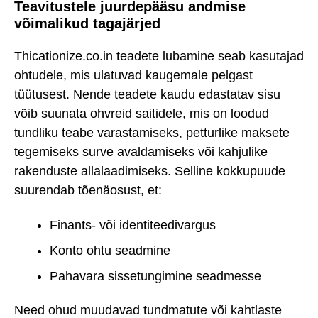
Teavitustele juurdepääsu andmise
võimalikud tagajärjed
Thicationize.co.in teadete lubamine seab kasutajad
ohtudele, mis ulatuvad kaugemale pelgast
tüütusest. Nende teadete kaudu edastatav sisu
võib suunata ohvreid saitidele, mis on loodud
tundliku teabe varastamiseks, petturlike maksete
tegemiseks surve avaldamiseks või kahjulike
rakenduste allalaadimiseks. Selline kokkupuude
suurendab tõenäosust, et:
Finants- või identiteedivargus
Konto ohtu seadmine
Pahavara sissetungimine seadmesse
Need ohud muudavad tundmatute või kahtlaste