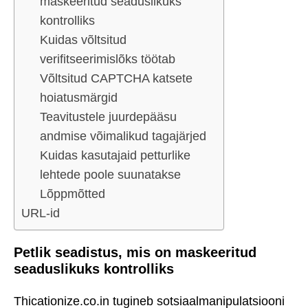
maskeeritud seaduslikuks
kontrolliks
Kuidas võltsitud
verifitseerimislõks töötab
Võltsitud CAPTCHA katsete
hoiatusmärgid
Teavitustele juurdepääsu
andmise võimalikud tagajärjed
Kuidas kasutajaid petturlike
lehtede poole suunatakse
Lõppmõtted
URL-id
Petlik seadistus, mis on maskeeritud
seaduslikuks kontrolliks
Thicationize.co.in tugineb sotsiaalmanipulatsiooni