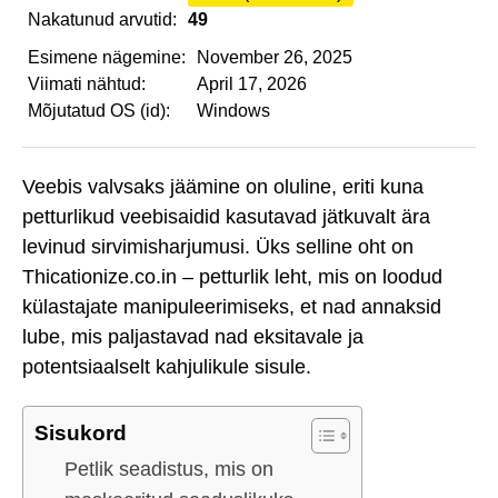
Nakatunud arvutid:
49
Esimene nägemine:
November 26, 2025
Viimati nähtud:
April 17, 2026
Mõjutatud OS (id):
Windows
Veebis valvsaks jäämine on oluline, eriti kuna
petturlikud veebisaidid kasutavad jätkuvalt ära
levinud sirvimisharjumusi. Üks selline oht on
Thicationize.co.in – petturlik leht, mis on loodud
külastajate manipuleerimiseks, et nad annaksid
lube, mis paljastavad nad eksitavale ja
potentsiaalselt kahjulikule sisule.
Sisukord
Petlik seadistus, mis on