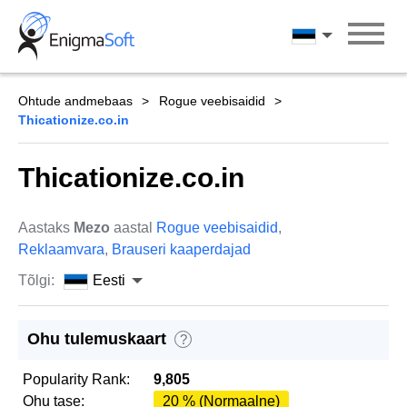
Skip
to
Eesti
content
Ohtude andmebaas
Rogue veebisaidid
Thicationize.co.in
Thicationize.co.in
Aastaks
Mezo
aastal
Rogue veebisaidid
,
Reklaamvara
,
Brauseri kaaperdajad
Tõlgi:
Eesti
Ohu tulemuskaart
?
Popularity Rank:
9,805
Ohu tase:
20 % (Normaalne)