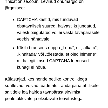
Thicationize.co.in. Levinud ohumärgid on
järgmised:
CAPTCHA kastid, mis tunduvad
ebatavaliselt suured, halvasti kujundatud,
valesti paigutatud või ei vasta tavapärasele
veebis nähtavale.
Küsib brauseris nuppu „Luba“, et „jätkata“,
„kinnitada“ või „tõestada, et oled inimene“,
mida legitiimsed CAPTCHA teenused
kunagi ei nõua.
Külastajad, kes nende petlike kontrollidega
suhtlevad, võivad teadmatult anda pahatahtlikele
saitidele loa häirida tavapärast sirvimist
pealetükkivate ja eksitavate teavitustega.