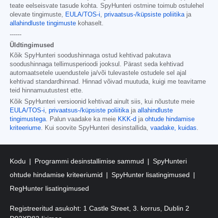
teate eelseisvate tasude kohta. SpyHunteri ostmine toimub ostulehel
olevate tingimuste,
EULA/TOS-i
,
privaatsus-/küpsiste poliitika
ja
allahindluste tingimuste
kohaselt.
------
Üldtingimused
Kõik SpyHunteri soodushinnaga ostud kehtivad pakutava
soodushinnaga tellimusperioodi jooksul. Pärast seda kehtivad
automaatsetele uuendustele ja/või tulevastele ostudele sel ajal
kehtivad standardhinnad. Hinnad võivad muutuda, kuigi me teavitame
teid hinnamuutustest ette.
Kõik SpyHunteri versioonid kehtivad ainult siis, kui nõustute meie
EULA/TOS-i
,
privaatsus-/küpsiste poliitika
ja
allahindluste
tingimustega
. Palun vaadake ka meie
KKK-d
ja
ohtude hindamise
kriteeriume
. Kui soovite SpyHunteri desinstallida,
vaadake, kuidas
.
Kodu
Programmi desinstallimise sammud
SpyHunteri
ohtude hindamise kriteeriumid
SpyHunter lisatingimused
RegHunter lisatingimused
Registreeritud asukoht: 1 Castle Street, 3. korrus, Dublin 2