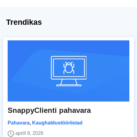
Trendikas
SnappyClienti pahavara
Pahavara
,
Kaughaldustööriistad
aprill 9, 2026