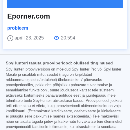
Eporner.com
probleem
aprill 23, 2025
20,594
SpyHunteri tasuta prooviperiood: olulised tingimused
SpyHunteri prooviversioon on mõeldud SpyHunter Pro või SpyHunter
Macile ja sisaldab mitut seadet (nagu on kirjeldatud
reklaammaterjalides/ostulehel) ühekordseks 7-päevaseks
prooviperioodiks, pakkudes põhjalikku pahavara tuvastamise ja
eemaldamise funktsiooni, suure jõudlusega kaitset teie süsteemi
aktiivseks kaitsmiseks pahavaraohtude eest ja juurdepääsu meie
tehnilisele toele SpyHunteri abikeskuse kaudu. Prooviperioodi jooksul
teilt ettemaksu ei võeta, kuigi prooviperioodi aktiveerimiseks on vaja
krediitkaarti. (Ettemakstud krediitkaarte, deebetkaarte ja kinkekaarte
ei pruugita selle pakkumise raames aktsepteerida.) Teie makseviisi
nõue on aidata tagada pidev ja katkematu turvakaitse teie üleminekul
prooviperioodilt tasulisele tellimusele, kui otsustate ostu sooritada.