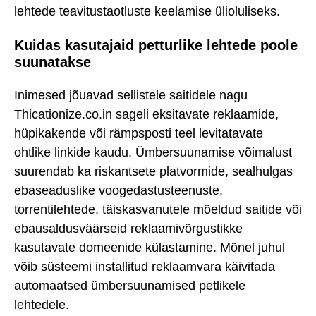
lehtede teavitustaotluste keelamise ülioluliseks.
Kuidas kasutajaid petturlike lehtede poole
suunatakse
Inimesed jõuavad sellistele saitidele nagu
Thicationize.co.in sageli eksitavate reklaamide,
hüpikakende või rämpsposti teel levitatavate
ohtlike linkide kaudu. Ümbersuunamise võimalust
suurendab ka riskantsete platvormide, sealhulgas
ebaseaduslike voogedastusteenuste,
torrentilehtede, täiskasvanutele mõeldud saitide või
ebausaldusväärseid reklaamivõrgustikke
kasutavate domeenide külastamine. Mõnel juhul
võib süsteemi installitud reklaamvara käivitada
automaatsed ümbersuunamised petlikele
lehtedele.