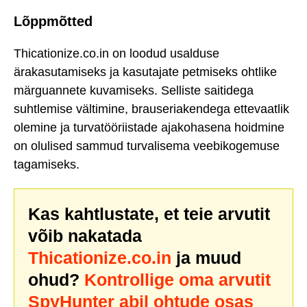
Lõppmõtted
Thicationize.co.in on loodud usalduse
ärakasutamiseks ja kasutajate petmiseks ohtlike
märguannete kuvamiseks. Selliste saitidega
suhtlemise vältimine, brauseriakendega ettevaatlik
olemine ja turvatööriistade ajakohasena hoidmine
on olulised sammud turvalisema veebikogemuse
tagamiseks.
Kas kahtlustate, et teie arvutit
võib nakatada
Thicationize.co.in
ja muud
ohud?
Kontrollige oma arvutit
SpyHunter abil ohtude osas