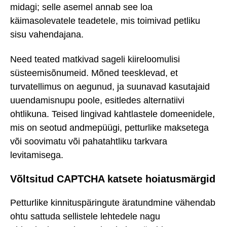
midagi; selle asemel annab see loa
käimasolevatele teadetele, mis toimivad petliku
sisu vahendajana.
Need teated matkivad sageli kiireloomulisi
süsteemisõnumeid. Mõned teesklevad, et
turvatellimus on aegunud, ja suunavad kasutajaid
uuendamisnupu poole, esitledes alternatiivi
ohtlikuna. Teised lingivad kahtlastele domeenidele,
mis on seotud andmepüügi, petturlike maksetega
või soovimatu või pahatahtliku tarkvara
levitamisega.
Võltsitud CAPTCHA katsete hoiatusmärgid
Petturlike kinnituspäringute äratundmine vähendab
ohtu sattuda sellistele lehtedele nagu