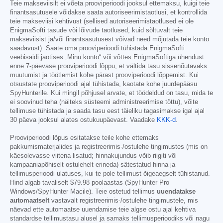
Teie makseviisilt ei võeta prooviperioodi jooksul ettemaksu, kuigi teie
finantsasutusele võidakse saata autoriseerimistaotlusi, et kontrollida
teie makseviisi kehtivust (sellised autoriseerimistaotlused ei ole
EnigmaSofti tasude või lõivude taotlused, kuid sõltuvalt teie
makseviisist ja/või finantsasutusest võivad need mõjutada teie konto
saadavust). Saate oma prooviperioodi tühistada EnigmaSofti
veebisaidi jaotises „Minu konto“ või võttes EnigmaSoftiga ühendust
enne 7-päevase prooviperioodi lõppu, et vältida tasu sissenõutavaks
muutumist ja töötlemist kohe pärast prooviperioodi lõppemist. Kui
otsustate prooviperioodi ajal tühistada, kaotate kohe juurdepääsu
SpyHunterile. Kui mingil põhjusel arvate, et töödeldud on tasu, mida te
ei soovinud teha (näiteks süsteemi administreerimise tõttu), võite
tellimuse tühistada ja saada tasu eest täieliku tagasimakse igal ajal
30 päeva jooksul alates ostukuupäevast. Vaadake
KKK-d
.
Prooviperioodi lõpus esitatakse teile kohe ettemaks
pakkumismaterjalides ja registreerimis-/ostulehe tingimustes (mis on
käesolevasse viitena lisatud; hinnakujundus võib riigiti või
kampaaniapõhiselt ostulehelt erineda) sätestatud hinna ja
tellimusperioodi ulatuses, kui te pole tellimust õigeaegselt tühistanud.
Hind algab tavaliselt
$79.98
poolaastas (SpyHunter Pro
Windows/SpyHunter Macile). Teie ostetud tellimus
uuendatakse
automaatselt
vastavalt registreerimis-/ostulehe tingimustele, mis
näevad ette automaatse uuendamise teie algse ostu ajal kehtiva
standardse tellimustasu alusel ja samaks tellimusperioodiks või nagu