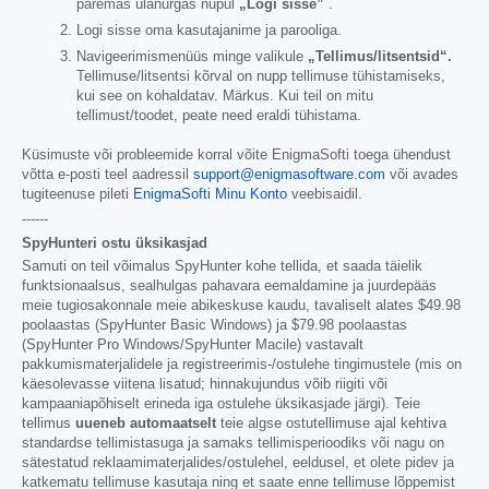
paremas ülanurgas nupul
„Logi sisse”
.
Logi sisse oma kasutajanime ja parooliga.
Navigeerimismenüüs minge valikule
„Tellimus/litsentsid“.
Tellimuse/litsentsi kõrval on nupp tellimuse tühistamiseks,
kui see on kohaldatav. Märkus. Kui teil on mitu
tellimust/toodet, peate need eraldi tühistama.
Küsimuste või probleemide korral võite EnigmaSofti toega ühendust
võtta e-posti teel aadressil
support@enigmasoftware.com
või avades
tugiteenuse pileti
EnigmaSofti Minu Konto
veebisaidil.
------
SpyHunteri ostu üksikasjad
Samuti on teil võimalus SpyHunter kohe tellida, et saada täielik
funktsionaalsus, sealhulgas pahavara eemaldamine ja juurdepääs
meie tugiosakonnale meie abikeskuse kaudu, tavaliselt alates
$49.98
poolaastas (SpyHunter Basic Windows) ja
$79.98
poolaastas
(SpyHunter Pro Windows/SpyHunter Macile) vastavalt
pakkumismaterjalidele ja registreerimis-/ostulehe tingimustele (mis on
käesolevasse viitena lisatud; hinnakujundus võib riigiti või
kampaaniapõhiselt erineda iga ostulehe üksikasjade järgi). Teie
tellimus
uueneb automaatselt
teie algse ostutellimuse ajal kehtiva
standardse tellimistasuga ja samaks tellimisperioodiks või nagu on
sätestatud reklaamimaterjalides/ostulehel, eeldusel, et olete pidev ja
katkematu tellimuse kasutaja ning et saate enne tellimuse lõppemist