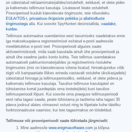
on sätestatud reklaamimaterjalides/ostulehelt, eeldusel, et olete pidev
ja katkematu tellimuse kasutaja. Lisateavet leiate ostulehelt.
Prooviperiood kuulub käesolevate tingimuste, teie nõusoleku
EULA/TOS-i,
privaatsus-/küpsiste poliitika
ja
allahindluste
tingimustega
alla. Kui soovite SpyHunteri desinstallida,
vaadake,
kuidas
.
Tellimuse automaatse uuendamise eest tasumiseks saadetakse enne
iga maksekuupäeva registreerimisel esitatud e-posti aadressile
meeldetuletus e-posti teel. Prooviperioodi alguses saate
aktiveerimiskoodi, mida saab kasutada ainult ühe prooviperioodi ja
ainult ühe seadme jaoks konto kohta. Teie tellimus uuendatakse
automaatselt pakkumismaterjalides ja registreerimis-/ostulehe
tingimustes (mis on käesolevasse viitena lisatud; hinnakujundus võib
riigiti või kampaaniate lõikes erineda vastavalt ostulehe üksikasjadele)
sätestatud hinnaga ja tellimusperioodiks, eeldusel, et olete pideva ja
katkematu tellimuse kasutaja. Tasulise tellimuse kasutajatel on
tühistamise korral juurdepääs oma tootele(dele) kuni tasulise
tellimusperioodi lõpuni. Kui soovite oma praeguse tellimusperioodi
eest raha tagasi saada, peate tühistama ja taotlema raha tagasi 30
päeva jooksul alates viimasest ostust ning te lõpetate kohe täieliku
funktsionaalsuse saamise, kui teie tagasimakse on töödeldud.
Tellimuse või prooviperioodi saate tühistada järgmiselt:
Mine aadressile
www.enigmasoftware.com
ja klõpsa