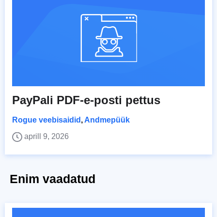
PayPali PDF-e-posti pettus
Rogue veebisaidid
,
Andmepüük
aprill 9, 2026
Enim vaadatud