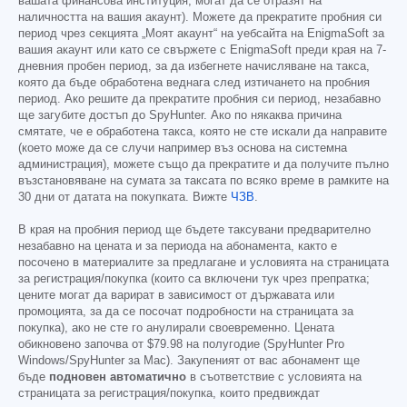
вашата финансова институция, могат да се отразят на
наличността на вашия акаунт). Можете да прекратите пробния си
период чрез секцията „Моят акаунт“ на уебсайта на EnigmaSoft за
вашия акаунт или като се свържете с EnigmaSoft преди края на 7-
дневния пробен период, за да избегнете начисляване на такса,
която да бъде обработена веднага след изтичането на пробния
период. Ако решите да прекратите пробния си период, незабавно
ще загубите достъп до SpyHunter. Ако по някаква причина
смятате, че е обработена такса, която не сте искали да направите
(което може да се случи например въз основа на системна
администрация), можете също да прекратите и да получите пълно
възстановяване на сумата за таксата по всяко време в рамките на
30 дни от датата на покупката. Вижте
ЧЗВ
.
В края на пробния период ще бъдете таксувани предварително
незабавно на цената и за периода на абонамента, както е
посочено в материалите за предлагане и условията на страницата
за регистрация/покупка (които са включени тук чрез препратка;
цените могат да варират в зависимост от държавата или
промоцията, за да се посочат подробности на страницата за
покупка), ако не сте го анулирали своевременно. Цената
обикновено започва от
$79.98
на полугодие (SpyHunter Pro
Windows/SpyHunter за Mac). Закупеният от вас абонамент ще
бъде
подновен автоматично
в съответствие с условията на
страницата за регистрация/покупка, които предвиждат