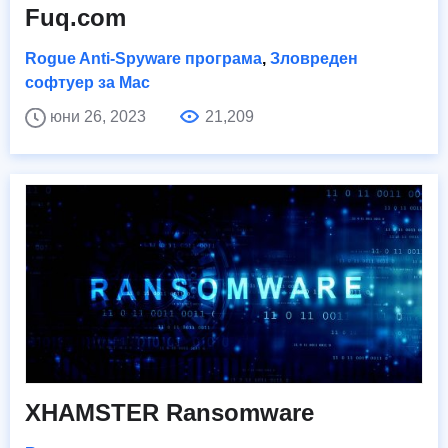
Fuq.com
Rogue Anti-Spyware програма
,
Зловреден
софтуер за Mac
юни 26, 2023
21,209
XHAMSTER Ransomware