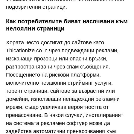
подозрителни страници.
Как потребителите биват насочвани към
нелоялни страници
Хората често достигат до сайтове като
Thicationize.co.in чрез подвеждащи реклами,
изскачащи прозорци или опасни връзки,
разпространявани чрез спам съобщения.
Посещението на рискови платформи,
включително незаконни стрийминг услуги,
торент страници, сайтове за възрастни или
домейни, използващи ненадеждни рекламни
мрежи, също увеличава вероятността от
пренасочване. В някои случаи, инсталираният
на системата рекламен софтуер може да
задейства автоматични пренасочвания към