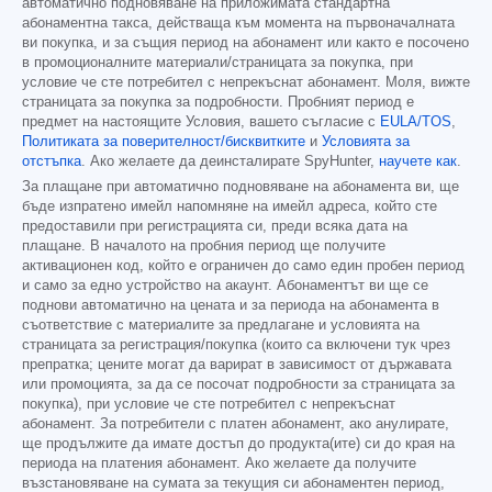
автоматично подновяване на приложимата стандартна
абонаментна такса, действаща към момента на първоначалната
ви покупка, и за същия период на абонамент или както е посочено
в промоционалните материали/страницата за покупка, при
условие че сте потребител с непрекъснат абонамент. Моля, вижте
страницата за покупка за подробности. Пробният период е
предмет на настоящите Условия, вашето съгласие с
EULA/TOS
,
Политиката за поверителност/бисквитките
и
Условията за
отстъпка
. Ако желаете да деинсталирате SpyHunter,
научете как
.
За плащане при автоматично подновяване на абонамента ви, ще
бъде изпратено имейл напомняне на имейл адреса, който сте
предоставили при регистрацията си, преди всяка дата на
плащане. В началото на пробния период ще получите
активационен код, който е ограничен до само един пробен период
и само за едно устройство на акаунт. Абонаментът ви ще се
поднови автоматично на цената и за периода на абонамента в
съответствие с материалите за предлагане и условията на
страницата за регистрация/покупка (които са включени тук чрез
препратка; цените могат да варират в зависимост от държавата
или промоцията, за да се посочат подробности за страницата за
покупка), при условие че сте потребител с непрекъснат
абонамент. За потребители с платен абонамент, ако анулирате,
ще продължите да имате достъп до продукта(ите) си до края на
периода на платения абонамент. Ако желаете да получите
възстановяване на сумата за текущия си абонаментен период,