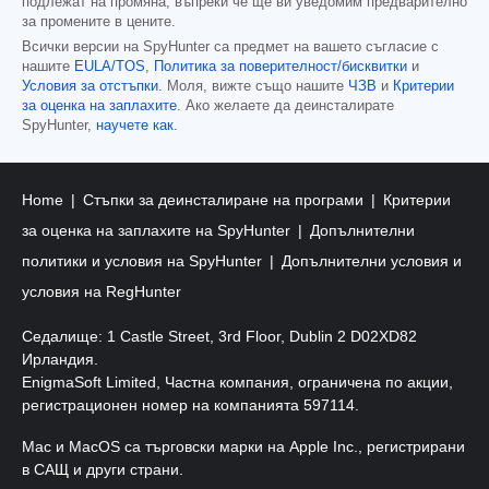
подлежат на промяна, въпреки че ще ви уведомим предварително
за промените в цените.
Всички версии на SpyHunter са предмет на вашето съгласие с
нашите
EULA/TOS
,
Политика за поверителност/бисквитки
и
Условия за отстъпки
. Моля, вижте също нашите
ЧЗВ
и
Критерии
за оценка на заплахите
. Ако желаете да деинсталирате
SpyHunter,
научете как
.
Home
Стъпки за деинсталиране на програми
Критерии
за оценка на заплахите на SpyHunter
Допълнителни
политики и условия на SpyHunter
Допълнителни условия и
условия на RegHunter
Седалище: 1 Castle Street, 3rd Floor, Dublin 2 D02XD82
Ирландия.
EnigmaSoft Limited, Частна компания, ограничена по акции,
регистрационен номер на компанията 597114.
Mac и MacOS са търговски марки на Apple Inc., регистрирани
в САЩ и други страни.