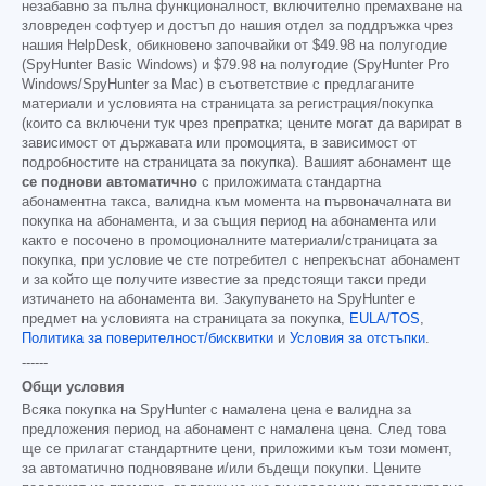
незабавно за пълна функционалност, включително премахване на
зловреден софтуер и достъп до нашия отдел за поддръжка чрез
нашия HelpDesk, обикновено започвайки от
$49.98
на полугодие
(SpyHunter Basic Windows) и
$79.98
на полугодие (SpyHunter Pro
Windows/SpyHunter за Mac) в съответствие с предлаганите
материали и условията на страницата за регистрация/покупка
(които са включени тук чрез препратка; цените могат да варират в
зависимост от държавата или промоцията, в зависимост от
подробностите на страницата за покупка). Вашият абонамент ще
се поднови автоматично
с приложимата стандартна
абонаментна такса, валидна към момента на първоначалната ви
покупка на абонамента, и за същия период на абонамента или
както е посочено в промоционалните материали/страницата за
покупка, при условие че сте потребител с непрекъснат абонамент
и за който ще получите известие за предстоящи такси преди
изтичането на абонамента ви. Закупуването на SpyHunter е
предмет на условията на страницата за покупка,
EULA/TOS
,
Политика за поверителност/бисквитки
и
Условия за отстъпки
.
------
Общи условия
Всяка покупка на SpyHunter с намалена цена е валидна за
предложения период на абонамент с намалена цена. След това
ще се прилагат стандартните цени, приложими към този момент,
за автоматично подновяване и/или бъдещи покупки. Цените