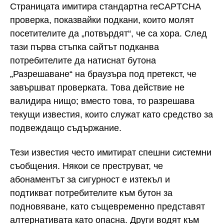
Страницата имитира стандартна reCAPTCHA
проверка, показвайки подкани, които молят
посетителите да „потвърдят“, че са хора. След
тази първа стъпка сайтът подканва
потребителите да натиснат бутона
„Разрешаване“ на браузъра под претекст, че
завършват проверката. Това действие не
валидира нищо; вместо това, то разрешава
текущи известия, които служат като средство за
подвеждащо съдържание.
Тези известия често имитират спешни системни
съобщения. Някои се преструват, че
абонаментът за сигурност е изтекъл и
подтикват потребителите към бутон за
подновяване, като същевременно представят
алтернативата като опасна. Други водят към