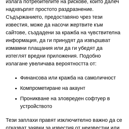
излага потребителите на рискове, които далеч
надхвърлят простото раздразнение.
Съдържанието, предоставяно чрез тези
известия, може да насочи жертвите към
сайтове, създадени за кражба на чувствителна
информация, да ги принудят да извършват
измамни плащания или да ги убедят да
изтеглят вредни приложения. Подобно
излагане увеличава вероятността от:
Финансова или кражба на самоличност
Компрометиране на акаунт
Проникване на зловреден софтуер в
устройството
Тези заплахи правят изключително важно да се
отказват заявки за известия от неизвестни или