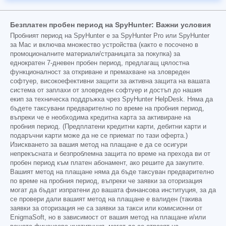
Безплатен пробен период на SpyHunter: Важни условия
Пробният период на SpyHunter е за SpyHunter Pro или SpyHunter
за Mac и включва множество устройства (както е посочено в
промоционалните материали/страницата за покупка) за
еднократен 7-дневен пробен период, предлагащ цялостна
функционалност за откриване и премахване на зловреден
софтуер, високоефективни защити за активна защита на вашата
система от заплахи от зловреден софтуер и достъп до нашия
екип за техническа поддръжка чрез SpyHunter HelpDesk. Няма да
бъдете таксувани предварително по време на пробния период,
въпреки че е необходима кредитна карта за активиране на
пробния период. (Предплатени кредитни карти, дебитни карти и
подаръчни карти може да не се приемат по тази оферта.)
Изискването за вашия метод на плащане е да се осигури
непрекъсната и безпроблемна защита по време на прехода ви от
пробен период към платен абонамент, ако решите да закупите.
Вашият метод на плащане няма да бъде таксуван предварително
по време на пробния период, въпреки че заявки за оторизация
могат да бъдат изпратени до вашата финансова институция, за да
се провери дали вашият метод на плащане е валиден (такива
заявки за оторизация не са заявки за такси или комисионни от
EnigmaSoft, но в зависимост от вашия метод на плащане и/или