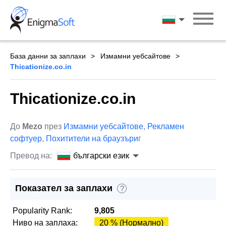
Skip
to
български ези
content
База данни за заплахи
Измамни уебсайтове
Thicationize.co.in
Thicationize.co.in
До
Mezo
през
Измамни уебсайтове
,
Рекламен
софтуер
,
Похитители на браузъри
г
Превод на:
български език
Показател за заплахи
?
Popularity Rank:
9,805
Ниво на заплаха:
20 % (Нормално)