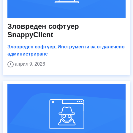
Зловреден софтуер
SnappyClient
Зловреден софтуер
,
Инструменти за отдалечено
администриране
април 9, 2026