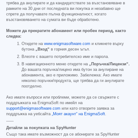
трябва да анулирате и да кандидатствате за възстановяване в
рамките на 30 дни от последната ви покупка и незабавно ще
спрете да получавате пълна функционалност, когато
възстановяването на сумата ви бъде обработено.
Можете да прекратите абонамент или пробен период, както
следва:
Отидете на
www.enigmasoftware.com
и кликнете върху
бутона
„Вход“
в горния десен ъгъл.
Влезте с вашето потребителско име и парола.
В навигационното меню отидете на
„Поръчка/Лицензи“.
До вашата поръчка/лиценз има бутон за анулиране на
абонамента, ако е приложимо. Забележка: Ако имате
няколко поръчки/продукта, ще трябва да ги анулирате
поотделно.
Ако имате въпроси или проблеми, можете да се свържете с
поддръжката на EnigmaSoft по имейл на
support@enigmasoftware.com
или като отворите заявка за
поддръжка на уебсайта
„Моят акаунт“ на EnigmaSoft
.
------
Детайли за покупката на SpyHunter
Също така имате възможност да се абонирате за SpyHunter