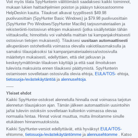
Voit myös tilata SpyHunterin välittömästi saadaksesi kaikki toiminnot,
mukaan lukien haittaohjelmien poiston ja pääsyn tukiosastoomme
HelpDeskin kautta. Tilaukset alkavat tyypillisesti
$49.98
puolivuosittain (SpyHunter Basic Windows) ja
$79.98
puolivuosittain
(SpyHunter Pro Windows/SpyHunter Macille) tarjousmateriaalien ja
rekisteröinti-/ostosivun ehtojen mukaisesti (jotka sisällytetään tähän
viittauksella; hinnoittelu voi vaihdella maittain tai kampanjakohtaisesti
ostosivun tietojen mukaisesti). Tilauksesi
uusitaan automaattisesti
alkuperäisen ostohetkellä voimassa olevalla vakiotilausmaksulla ja
samaksi tilausjaksoksi tai kampanjamateriaaleissa/ostosivulla
määritetyn mukaisesti, edellyttäen, että olet jatkuvan ja
keskeytymättömän tilauksen käyttäjä ja että saat ilmoituksen
tulevista maksuista ennen tilauksesi päättymistä. SpyHunterin
ostamiseen sovelletaan ostosivulla olevia ehtoja,
EULA/TOS-
ehtoja,
tietosuoja-/evästekäytäntöä
ja
alennusehtoja
.
------
Yleiset ehdot
Kaikki SpyHunter-ostokset alennetulla hinnalla ovat voimassa tarjotun
alennetun tilausjakson ajan. Tämän jälkeen automaattisiin uusintoihin
ja/tai tuleviin ostoksiin sovelletaan kulloinkin voimassa olevaa
normaalia hintaa. Hinnat voivat muuttua, mutta ilmoitamme sinulle
etukäteen hinnanmuutoksista.
Kaikki SpyHunter-versiot edellyttävät, että hyväksyt
EULA/TOS-
ehtomme,
tietosuoja-/evästekäytäntömme
ja
alennusehtomme
. Katso