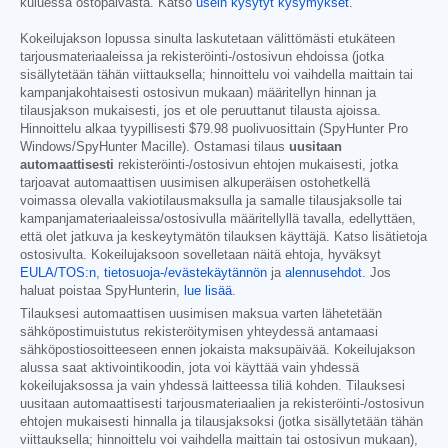
kuluessa ostopäivästä. Katso
usein kysytyt kysymykset
.
Kokeilujakson lopussa sinulta laskutetaan välittömästi etukäteen
tarjousmateriaaleissa ja rekisteröinti-/ostosivun ehdoissa (jotka
sisällytetään tähän viittauksella; hinnoittelu voi vaihdella maittain tai
kampanjakohtaisesti ostosivun mukaan) määritellyn hinnan ja
tilausjakson mukaisesti, jos et ole peruuttanut tilausta ajoissa.
Hinnoittelu alkaa tyypillisesti
$79.98
puolivuosittain (SpyHunter Pro
Windows/SpyHunter Macille). Ostamasi tilaus
uusitaan
automaattisesti
rekisteröinti-/ostosivun ehtojen mukaisesti, jotka
tarjoavat automaattisen uusimisen alkuperäisen ostohetkellä
voimassa olevalla vakiotilausmaksulla ja samalle tilausjaksolle tai
kampanjamateriaaleissa/ostosivulla määritellyllä tavalla, edellyttäen,
että olet jatkuva ja keskeytymätön tilauksen käyttäjä. Katso lisätietoja
ostosivulta. Kokeilujaksoon sovelletaan näitä ehtoja, hyväksyt
EULA/TOS:n
,
tietosuoja-/evästekäytännön
ja
alennusehdot
. Jos
haluat poistaa SpyHunterin,
lue lisää
.
Tilauksesi automaattisen uusimisen maksua varten lähetetään
sähköpostimuistutus rekisteröitymisen yhteydessä antamaasi
sähköpostiosoitteeseen ennen jokaista maksupäivää. Kokeilujakson
alussa saat aktivointikoodin, jota voi käyttää vain yhdessä
kokeilujaksossa ja vain yhdessä laitteessa tiliä kohden. Tilauksesi
uusitaan automaattisesti tarjousmateriaalien ja rekisteröinti-/ostosivun
ehtojen mukaisesti hinnalla ja tilausjaksoksi (jotka sisällytetään tähän
viittauksella; hinnoittelu voi vaihdella maittain tai ostosivun mukaan),