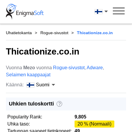
Skip
to
Suomi
content
Uhatietokanta
Rogue-sivustot
Thicationize.co.in
Thicationize.co.in
Vuonna
Mezo
vuonna
Rogue-sivustot
,
Adware
,
Selaimen kaappaajat
Käännä:
Suomi
Uhkien tuloskortti
?
Popularity Rank:
9,805
Uhka taso:
20 % (Normaali)
Tartunnan saaneet tietokoneet:
49