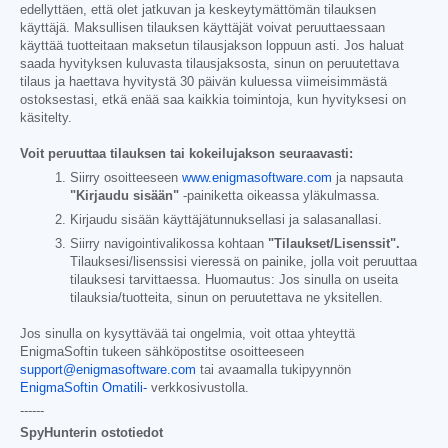
edellyttäen, että olet jatkuvan ja keskeytymättömän tilauksen
käyttäjä. Maksullisen tilauksen käyttäjät voivat peruuttaessaan
käyttää tuotteitaan maksetun tilausjakson loppuun asti. Jos haluat
saada hyvityksen kuluvasta tilausjaksosta, sinun on peruutettava
tilaus ja haettava hyvitystä 30 päivän kuluessa viimeisimmästä
ostoksestasi, etkä enää saa kaikkia toimintoja, kun hyvityksesi on
käsitelty.
Voit peruuttaa tilauksen tai kokeilujakson seuraavasti:
Siirry osoitteeseen
www.enigmasoftware.com
ja napsauta
"Kirjaudu sisään"
-painiketta oikeassa yläkulmassa.
Kirjaudu sisään käyttäjätunnuksellasi ja salasanallasi.
Siirry navigointivalikossa kohtaan
"Tilaukset/Lisenssit".
Tilauksesi/lisenssisi vieressä on painike, jolla voit peruuttaa
tilauksesi tarvittaessa. Huomautus: Jos sinulla on useita
tilauksia/tuotteita, sinun on peruutettava ne yksitellen.
Jos sinulla on kysyttävää tai ongelmia, voit ottaa yhteyttä
EnigmaSoftin tukeen sähköpostitse osoitteeseen
support@enigmasoftware.com
tai avaamalla tukipyynnön
EnigmaSoftin Omatili-
verkkosivustolla.
------
SpyHunterin ostotiedot