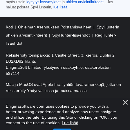
myös usein
kysytyt kysymykset
ja
uhkien arviointikriteerit
. Jos
haluat poistaa SpyHunterin,
lue lisää
.
Koti
Ohjelman Asennuksen Poistamisvaiheet
SpyHunterin
uhkien arviointikriteerit
SpyHunter-lisäehdot
RegHunter-
lisäehdot
Rekisteröity toimipaikka: 1 Castle Street, 3. kerros, Dublin 2
D02XD82 Irlanti.
EnigmaSoft Limited, yksityinen osakeyhtiö, osakerekisteri
597114.
Mac ja MacOS ovat Apple Inc. -yhtiön tavaramerkkejä, jotka on
rekisteröity Yhdysvalloissa ja muissa maissa.
Tekijänoikeudet 2016-
2026
. EnigmaSoft Ltd. Kaikki oikeudet
Enigmasoftware.com uses cookies to provide you with a
pidätetään.
better browsing experience and analyze how users navigate
and utilize the Site. By using this Site or clicking on "OK", you
consent to the use of cookies.
Lue lisää
.