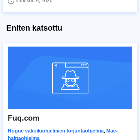
huhtikuu 9, 2026
Eniten katsottu
Fuq.com
Rogue vakoiluohjelmien torjuntaohjelma
,
Mac-
haittaohjelma