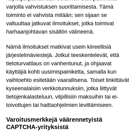
varjolla vahvistuksen suorittamisesta. Tämä
toiminto ei vahvista mitään; sen sijaan se
valtuuttaa jatkuvat ilmoitukset, jotka toimivat
harhaanjohtavan sisällön välineenä.
Nämä ilmoitukset matkivat usein kiireellisiä
järjestelmäviestejä. Jotkut teeskentelevät, että
tietoturvatilaus on vanhentunut, ja ohjaavat
käyttäjiä kohti uusimispainiketta, samalla kun
vaihtoehto esitetään vaarallisena. Toiset linkittävät
kyseenalaisiin verkkotunnuksiin, jotka liittyvät
tietojenkalasteluun, vilpillisiin maksuihin tai ei-
toivottujen tai haittaohjelmien levittämiseen.
Varoitusmerkkejä väärennetyistä
CAPTCHA-yrityksistä