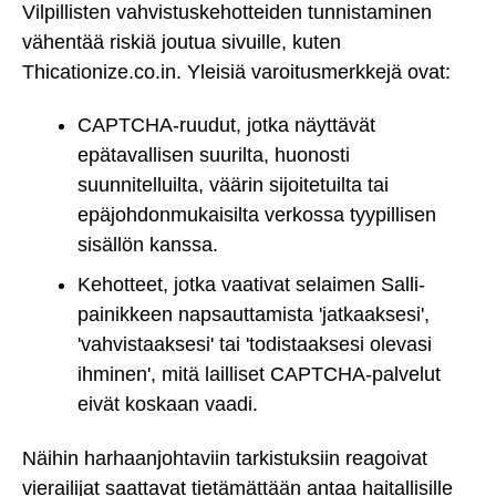
Vilpillisten vahvistuskehotteiden tunnistaminen
vähentää riskiä joutua sivuille, kuten
Thicationize.co.in. Yleisiä varoitusmerkkejä ovat:
CAPTCHA-ruudut, jotka näyttävät
epätavallisen suurilta, huonosti
suunnitelluilta, väärin sijoitetuilta tai
epäjohdonmukaisilta verkossa tyypillisen
sisällön kanssa.
Kehotteet, jotka vaativat selaimen Salli-
painikkeen napsauttamista 'jatkaaksesi',
'vahvistaaksesi' tai 'todistaaksesi olevasi
ihminen', mitä lailliset CAPTCHA-palvelut
eivät koskaan vaadi.
Näihin harhaanjohtaviin tarkistuksiin reagoivat
vierailijat saattavat tietämättään antaa haitallisille