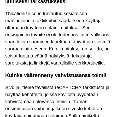
lailliseksi tarkastukseksi
Thicationize.co.in turvautuu sosiaalisen
manipuloinnin taktiikoihin saadakseen käyttäjät
ottamaan käyttöön selainilmoitukset. Sen
ensisijainen tavoite ei ole todennus tai turvallisuus,
vaan luvan saaminen lähettää ei-toivottuja viestejä
suoraan laitteeseen. Kun ilmoitukset on sallittu, ne
voivat tuottaa vääriä hälytyksiä, tekaistuja
varoituksia ja linkkejä vaarallisille verkkoalueille.
Kuinka väärennetty vahvistusansa toimii
Sivu jäljittelee tavallista reCAPTCHA-tarkistusta ja
näyttää kehotteita, joissa kävijöitä pyydetään
vahvistamaan olevansa ihmisiä. Tämän
ensimmäisen vaiheen jälkeen sivusto kehottaa
käyttäjiä painamaan selaimen Salli-painiketta