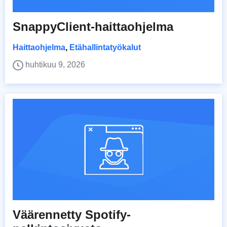
SnappyClient-haittaohjelma
Haittaohjelma
,
Etähallintatyökalut
huhtikuu 9, 2026
Väärennetty Spotify-