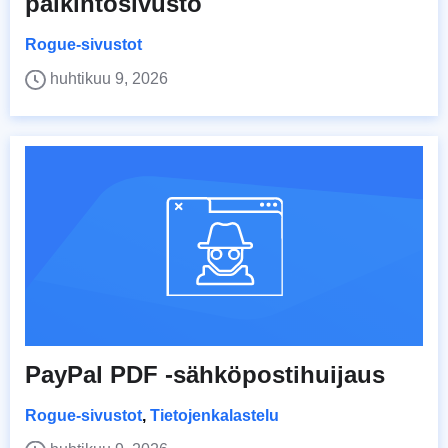
palkintosivusto
Rogue-sivustot
huhtikuu 9, 2026
PayPal PDF -sähköpostihuijaus
Rogue-sivustot
,
Tietojenkalastelu