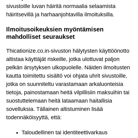
sivustoille luvan häiritä normaalia selaamista
häiritsevillä ja harhaanjohtavilla ilmoituksilla.
Ilmoitusoikeuksien myöntämisen
mahdolliset seuraukset
Thicationize.co.in-sivuston hälytysten käyttöönotto
altistaa käyttäjät riskeille, jotka ulottuvat paljon
pelkän ärsytyksen ulkopuolelle. Näiden ilmoitusten
kautta toimitettu sisältö voi ohjata uhrit sivustoille,
jotka on suunniteltu varastamaan arkaluonteisia
tietoja, painostamaan heitä vilpillisiin maksuihin tai
suostuttelemaan heitä lataamaan haitallisia
sovelluksia. Tällainen altistuminen lisää
todennäköisyyttä, että:
Taloudellinen tai identiteettivarkaus