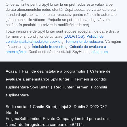
Orice achiziție pentru SpyHunter la un preț redus este valabilă pe
durata abonamentului redus oferită. După aceea, se va aplica prețul
standard aplicabil la momentul respectiv pentru reînnoirile automate
și/sau achizițiile viitoare. Prețurile se pot modifica, deși vă vom
notifica în prealabil cu privire la modificările de preț.
Toate versiunile de SpyHunter sunt supuse acceptării de către dvs. a
Termenilor și condițiilor de utilizare
(EULA/TOS)
,
Politicii de
confidențialitate/modulelor cookie
și
Termenilor de reducere
. Vă rugăm
să consultați și
Întrebările frecvente
și
Criteriile de evaluare a
amenințărilor
. Dacă doriți să dezinstalați SpyHunter,
aflați cum
.
Acasă
Pașii de dezinstalare a programului
Criteriile de
evaluare a amenințărilor SpyHunter
Termeni și condiții
suplimentare SpyHunter
RegHunter Termeni și condiții
suplimentare
Sediu social: 1 Castle Street, etajul 3, Dublin 2 D02XD82
Irlanda.
EnigmaSoft Limited, Private Company Limited prin acțiuni,
Număr de înregistrare a companiei 597114.