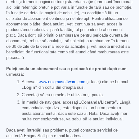
ofertei și termenii paginii de înregistrare/achiziție (care sunt încorporați
aici prin referință; prețurile pot varia în funcție de țară sau de promoție,
în funcție de detaliile paginii de achiziție), cu condiția să fiți un
utilizator de abonament continuu și neîntrerupt. Pentru utilizatorii de
abonamente plătite, dacă anulați, veți continua să aveți acces la
produsul/produsele dvs. până la sfârșitul perioadei de abonament
plătit. Dacă doriți să primiți o rambursare pentru perioada curentă de
abonament, trebuie să anulați și să solicitați o rambursare în termen
de 30 de zile de la cea mai recentă achiziție și veți înceta imediat să
beneficiați de funcționalitate completă atunci când rambursarea este
procesată.
Puteți anula un abonament sau o perioadă de probă după cum
urmează:
Accesați
www.enigmasoftware.com
și faceți clic pe butonul
„Login”
din colțul din dreapta sus.
Conectați-vă cu numele de utilizator și parola.
În meniul de navigare, accesați
„Comandă/Licențe”.
Lângă
comanda/licența dvs., este disponibil un buton pentru a
anula abonamentul, dacă este cazul. Notă: Dacă aveți mai
multe comenzi/produse, va trebui să le anulați individual.
Dacă aveți întrebări sau probleme, puteți contacta serviciul de
asistență EnigmaSoft prin e-mail la adresa