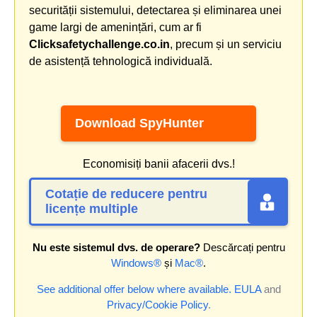
securității sistemului, detectarea și eliminarea unei
game largi de amenințări, cum ar fi
Clicksafetychallenge.co.in
, precum și un serviciu
de asistență tehnologică individuală.
Download SpyHunter
Economisiți banii afacerii dvs.!
Cotație de reducere pentru
licențe multiple
Nu este sistemul dvs. de operare?
Descărcați pentru
Windows®
și
Mac®
.
See additional offer below where available.
EULA
and
Privacy/Cookie Policy
.