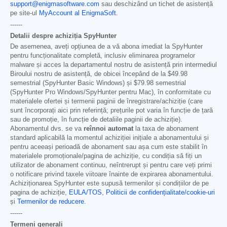
support@enigmasoftware.com
sau deschizând un tichet de asistență
pe site-ul
MyAccount al EnigmaSoft
.
------
Detalii despre achiziția SpyHunter
De asemenea, aveți opțiunea de a vă abona imediat la SpyHunter
pentru funcționalitate completă, inclusiv eliminarea programelor
malware și acces la departamentul nostru de asistență prin intermediul
Biroului nostru de asistență, de obicei începând de la
$49.98
semestrial (SpyHunter Basic Windows) și
$79.98
semestrial
(SpyHunter Pro Windows/SpyHunter pentru Mac), în conformitate cu
materialele ofertei și termenii paginii de înregistrare/achiziție (care
sunt încorporați aici prin referință; prețurile pot varia în funcție de țară
sau de promoție, în funcție de detaliile paginii de achiziție).
Abonamentul dvs. se va
reînnoi automat
la taxa de abonament
standard aplicabilă la momentul achiziției inițiale a abonamentului și
pentru aceeași perioadă de abonament sau așa cum este stabilit în
materialele promoționale/pagina de achiziție, cu condiția să fiți un
utilizator de abonament continuu, neîntrerupt și pentru care veți primi
o notificare privind taxele viitoare înainte de expirarea abonamentului.
Achiziționarea SpyHunter este supusă termenilor și condițiilor de pe
pagina de achiziție,
EULA/TOS
,
Politicii de confidențialitate/cookie-uri
și
Termenilor de reducere
.
------
Termeni generali