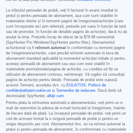
La sfârșitul perioadei de probă, veți fi facturat în avans imediat la
prețul și pentru perioada de abonament, așa cum sunt stabilite în
materialele ofertei și în termenii paginii de înregistrare/achiziție (care
sunt încorporate aici prin referință; prețurile pot varia în funcție de țară
sau de promoție, în funcție de detaliile paginii de achiziție), dacă nu ați
anulat la timp. Prețurile încep de obicei de la
$79.98
semestrial
(SpyHunter Pro Windows/SpyHunter pentru Mac). Abonamentul
achiziționat va fi
reînnoit automat
în conformitate cu termenii paginii
de înregistrare/achiziție, care prevăd reînnoiri automate la taxa de
abonament standard aplicabilă la momentul achiziției inițiale și pentru
aceeași perioadă de abonament sau așa cum este stabilit în
materialele promoționale/pagina de achiziție, cu condiția să fiți un
utilizator de abonament continuu, neîntrerupt. Vă rugăm să consultați
pagina de achiziție pentru detalii. Perioada de probă este supusă
acestor Termeni, acordului dvs. cu
EULA/TOS
,
Politicii de
confidențialitate/cookie-uri
și
Termenilor de reducere
. Dacă doriți să
dezinstalați SpyHunter,
aflați cum
.
Pentru plata la reînnoirea automată a abonamentului, veți primi un e-
mail de reamintire la adresa de e-mail furnizată la înregistrare, înainte
de fiecare dată de plată. La începutul perioadei de probă, veți primi un
cod de activare limitat la o singură perioadă de probă și pentru un
singur dispozitiv per cont. Abonamentul dvs. se va reînnoi automat la
prețul și pentru perioada de abonament, în conformitate cu materialele