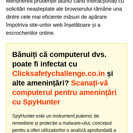
Menținerea prudenței atunci când interacționați cu
solicitări neașteptate ale browserului rămâne una
dintre cele mai eficiente măsuri de apărare
împotriva site-urilor web înșelătoare și a
escrocheriilor online.
Bănuiți că computerul dvs.
poate fi infectat cu
Clicksafetychallenge.co.in
și
alte amenințări?
Scanați-vă
computerul pentru amenințări
cu SpyHunter
SpyHunter este un instrument puternic de
remediere și protecție a malware-ului, conceput
pentru a oferi utilizatorilor o analiză aprofundată a