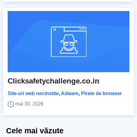
Clicksafetychallenge.co.in
Site-uri web necinstite
,
Adware
,
Pirate de browser
mai 30, 2026
Cele mai văzute