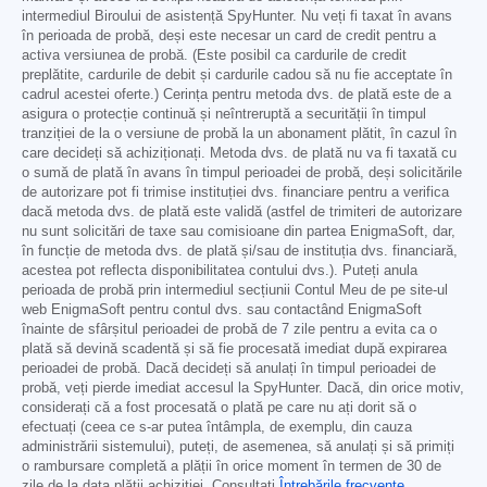
intermediul Biroului de asistență SpyHunter. Nu veți fi taxat în avans
în perioada de probă, deși este necesar un card de credit pentru a
activa versiunea de probă. (Este posibil ca cardurile de credit
preplătite, cardurile de debit și cardurile cadou să nu fie acceptate în
cadrul acestei oferte.) Cerința pentru metoda dvs. de plată este de a
asigura o protecție continuă și neîntreruptă a securității în timpul
tranziției de la o versiune de probă la un abonament plătit, în cazul în
care decideți să achiziționați. Metoda dvs. de plată nu va fi taxată cu
o sumă de plată în avans în timpul perioadei de probă, deși solicitările
de autorizare pot fi trimise instituției dvs. financiare pentru a verifica
dacă metoda dvs. de plată este validă (astfel de trimiteri de autorizare
nu sunt solicitări de taxe sau comisioane din partea EnigmaSoft, dar,
în funcție de metoda dvs. de plată și/sau de instituția dvs. financiară,
acestea pot reflecta disponibilitatea contului dvs.). Puteți anula
perioada de probă prin intermediul secțiunii Contul Meu de pe site-ul
web EnigmaSoft pentru contul dvs. sau contactând EnigmaSoft
înainte de sfârșitul perioadei de probă de 7 zile pentru a evita ca o
plată să devină scadentă și să fie procesată imediat după expirarea
perioadei de probă. Dacă decideți să anulați în timpul perioadei de
probă, veți pierde imediat accesul la SpyHunter. Dacă, din orice motiv,
considerați că a fost procesată o plată pe care nu ați dorit să o
efectuați (ceea ce s-ar putea întâmpla, de exemplu, din cauza
administrării sistemului), puteți, de asemenea, să anulați și să primiți
o rambursare completă a plății în orice moment în termen de 30 de
zile de la data plății achiziției. Consultați
Întrebările frecvente
.