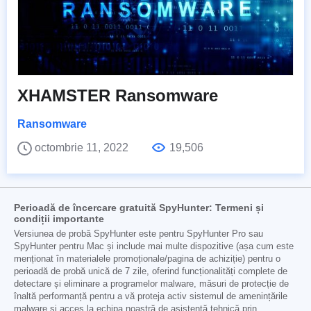
XHAMSTER Ransomware
Ransomware
octombrie 11, 2022
19,506
Perioadă de încercare gratuită SpyHunter: Termeni și
condiții importante
Versiunea de probă SpyHunter este pentru SpyHunter Pro sau
SpyHunter pentru Mac și include mai multe dispozitive (așa cum este
menționat în materialele promoționale/pagina de achiziție) pentru o
perioadă de probă unică de 7 zile, oferind funcționalități complete de
detectare și eliminare a programelor malware, măsuri de protecție de
înaltă performanță pentru a vă proteja activ sistemul de amenințările
malware și acces la echipa noastră de asistență tehnică prin