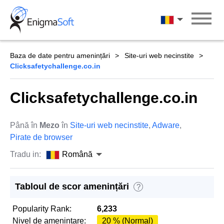
Skip
to
Română
content
Baza de date pentru amenințări
Site-uri web necinstite
Clicksafetychallenge.co.in
Clicksafetychallenge.co.in
Până în
Mezo
în
Site-uri web necinstite
,
Adware
,
Pirate de browser
Tradu in:
Română
Tabloul de scor amenințări
?
Popularity Rank:
6,233
Nivel de amenintare:
20 % (Normal)