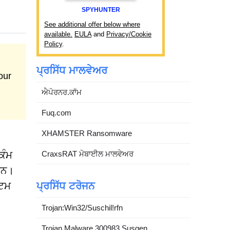
SPYHUNTER
See additional offer below where
available.
EULA
and
Privacy/Cookie
Policy
.
ਪ੍ਰਸਿੱਧ ਮਾਲਵੇਅਰ
our
ਐਪੋਰਨਰ.ਕਾੱਮ
Fuq.com
XHAMSTER Ransomware
ਕੰਮ
CraxsRAT ਮੋਬਾਈਲ ਮਾਲਵੇਅਰ
 ਹਨ।
ਸਟਮ
ਪ੍ਰਸਿੱਧ ਟਰੋਜਨ
Trojan:Win32/Suschil!rfn
Trojan.Malware.300983.Susgen