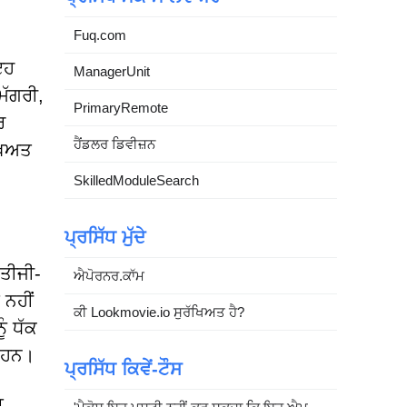
Fuq.com
ਇਹ
ManagerUnit
ਮੱਗਰੀ,
PrimaryRemote
ਰ
ਹੈਂਡਲਰ ਡਿਵੀਜ਼ਨ
ਖਿਅਤ
SkilledModuleSearch
ਪ੍ਰਸਿੱਧ ਮੁੱਦੇ
ਤੀਜੀ-
ਐਪੋਰਨਰ.ਕਾੱਮ
 ਨਹੀਂ
ਕੀ Lookmovie.io ਸੁਰੱਖਿਅਤ ਹੈ?
ੰ ਧੱਕ
ਂ ਹਨ।
ਪ੍ਰਸਿੱਧ ਕਿਵੇਂ-ਟੌਸ
ਾ