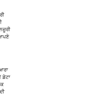
ਰੀ
ੀ
ਨਜ਼ੂਰੀ
ਆਪਣੇ
ੁਆਰਾ
 ਡੇਟਾ
ਰਕ
ਦੀ