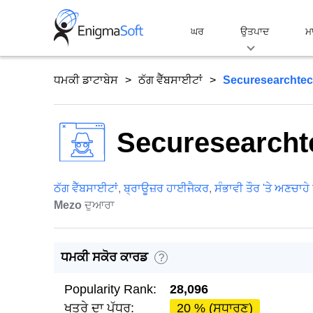
Skip
to
ਘਰ
ਉਤਪਾਦ
ਮ
content
ਧਮਕੀ ਡਾਟਾਬੇਸ
ਠੱਗ ਵੈੱਬਸਾਈਟਾਂ
Securesearchtech.
Securesearchtec
ਠੱਗ ਵੈੱਬਸਾਈਟਾਂ
,
ਬ੍ਰਾਊਜ਼ਰ ਹਾਈਜੈਕਰ
,
ਸੰਭਾਵੀ ਤੌਰ 'ਤੇ ਅਣਚਾਹੇ
Mezo
ਦੁਆਰਾ
ਧਮਕੀ ਸਕੋਰ ਕਾਰਡ
?
Popularity Rank:
28,096
ਖਤਰੇ ਦਾ ਪੱਧਰ:
20 % (ਸਧਾਰਣ)