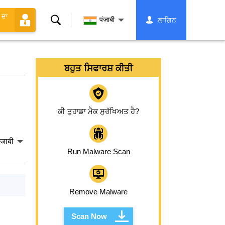
 ਦਾ
ਖੋਜ
पंजाबी
ਲਾਗਿਨ
ਬਹੁਤ ਸਿਫਾਰਸ਼ ਕੀਤੀ
ਕੀ ਤੁਹਾਡਾ ਮੈਕ ਸੁਰੱਖਿਅਤ ਹੈ?
ंजाबी
Run Malware Scan
Remove Malware
Scan Now