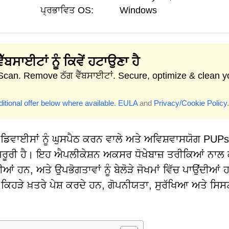
ਪ੍ਰਭਾਵਿਤ OS:
Windows
ੈੱਬਸਾਈਟਾਂ ਨੂੰ ਕਿਵੇਂ ਹਟਾਉਣਾ ਹੈ
 Scan. Remove ਠੱਗ ਵੈੱਬਸਾਈਟਾਂ. Secure, optimize & clean y
itional offer below where available.
EULA
and
Privacy/Cookie Policy
.
ਡਿਵਾਈਸਾਂ ਨੂੰ ਘੁਸਪੈਠ ਕਰਨ ਵਾਲੇ ਅਤੇ ਅਵਿਸ਼ਵਾਸਯੋਗ PUPs
ਣਾ ਜ਼ਰੂਰੀ ਹੈ। ਇਹ ਐਪਲੀਕੇਸ਼ਨ ਅਕਸਰ ਧੋਖੇਬਾਜ਼ ਤਰੀਕਿਆਂ ਨਾਲ 
ਂ ਹਨ, ਅਤੇ ਉਪਭੋਗਤਾਵਾਂ ਨੂੰ ਬੇਲੋੜੇ ਜੋਖਮਾਂ ਵਿੱਚ ਪਾਉਂਦੀਆਂ
ਿਹੜੇ ਖ਼ਤਰੇ ਪੇਸ਼ ਕਰਦੇ ਹਨ, ਗੋਪਨੀਯਤਾ, ਸੁਰੱਖਿਆ ਅਤੇ ਸਿ